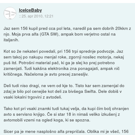
IceIceBaby
::
25. apr 2010, 12:21
Jaz sem 156 kupil pred cca pol leta, naredil pa sem dobrih 20kkm z
njo. Moja prva alfa (GTA SW), ampak bom verjetno ostal na
italjanih.
Kot so že nekateri povedali, pri 156 trpi sprednje podvozje. Jaz
sem takoj po nakupu menjal roke, zgornji nosilec motorja, nekaj
puš itd. Potrošni material pač, ki ga je slej ko prej potrebno
zamenjati. Tudi kakšna elektronika zna ponagajati, ampak nič
kritičnega. Načeloma je avto precej zanesljiv.
Deli tudi niso dragi, ne vem od kje to. Tisto kar sem zamenjal do
zdaj je bilo pol cenejše kot deli za bivšega Swifta. Dele dobiš v
vsaki lokalni trgovini z avtodeli.
Tako kot pri vsaki znamki tudi tukaj velja, da kupi čim bolj ohranjen
avto s servisno knjigo. Če si star 18 in nimaš veliko izkušenj z
avtomobili vzemi na ogled koga, ki se spozna.
Sicer pa je mene nasplošno alfa prepričala. Oblika mi je všeč, 156