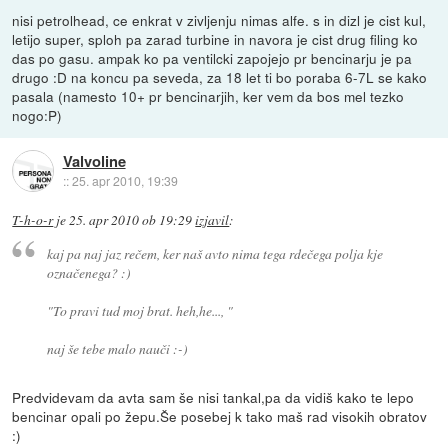
nisi petrolhead, ce enkrat v zivljenju nimas alfe. s in dizl je cist kul,
letijo super, sploh pa zarad turbine in navora je cist drug filing ko
das po gasu. ampak ko pa ventilcki zapojejo pr bencinarju je pa
drugo :D na koncu pa seveda, za 18 let ti bo poraba 6-7L se kako
pasala (namesto 10+ pr bencinarjih, ker vem da bos mel tezko
nogo:P)
Valvoline
::
25. apr 2010, 19:39
T-h-o-r
je
25. apr 2010 ob 19:29
izjavil
:
kaj pa naj jaz rečem, ker naš avto nima tega rdečega polja kje
označenega? :)
"To pravi tud moj brat. heh,he..., "
naj še tebe malo nauči :-)
Predvidevam da avta sam še nisi tankal,pa da vidiš kako te lepo
bencinar opali po žepu.Še posebej k tako maš rad visokih obratov
:)