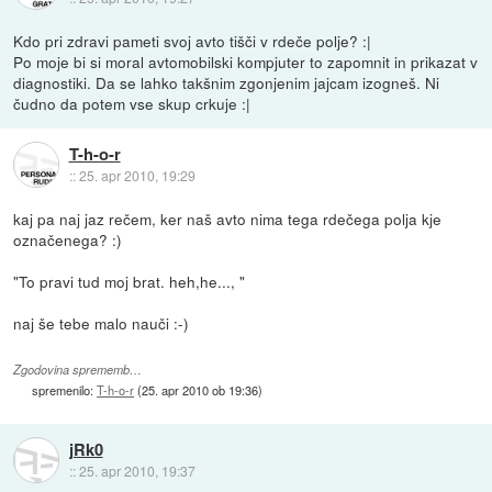
Kdo pri zdravi pameti svoj avto tišči v rdeče polje? :|
Po moje bi si moral avtomobilski kompjuter to zapomnit in prikazat v
diagnostiki. Da se lahko takšnim zgonjenim jajcam izogneš. Ni
čudno da potem vse skup crkuje :|
T-h-o-r
::
25. apr 2010, 19:29
kaj pa naj jaz rečem, ker naš avto nima tega rdečega polja kje
označenega? :)
"To pravi tud moj brat. heh,he..., "
naj še tebe malo nauči :-)
Zgodovina sprememb…
spremenilo:
T-h-o-r
(
25. apr 2010 ob 19:36
)
jRk0
::
25. apr 2010, 19:37