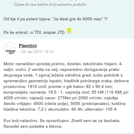
Upam da ima kakšen bolj natančne podatke.
Od kje ti pa potem izjava: "Ja dizel gre do 6000 max" ?!
Pa še enkrat, ni TDI, ampak JTD
Pšenični
::
25. apr 2010, 19:10
Motor nameščen spredaj prečno, dizelski, tekočinsko hlajeni, 4-
valjni, vrstni, 2 ventila na valj; neposredno vbrizgavanje preko
skupnega voda; 1 zgoraj ležeča odmična gred; turbo polnilnik s
spremenljivo geometrijo lopatic; hladilnik polnilnega zraka; delovna
prostornina: 1910 cm3; premer x gib batov: 82 x 90,4 mm;
kompresijsko razmerje: 18,5 : 1; največja moč: 85 kW (116 KM) pri
4000 vrt/min; največji navor: 275Nm pri 2000 vrt/min; najvišje
število vrtljajev: 4500 (rdeče polje), 5000 (prekinjevalec); količina
hladilne tekočine: 7,2 l; akumulator: 60 Ah; alternator: 105 A
Evo bolj natančno. Se opravičujem. Zmotil sem se za tisočaka.
Navedel sem podatke s števca.