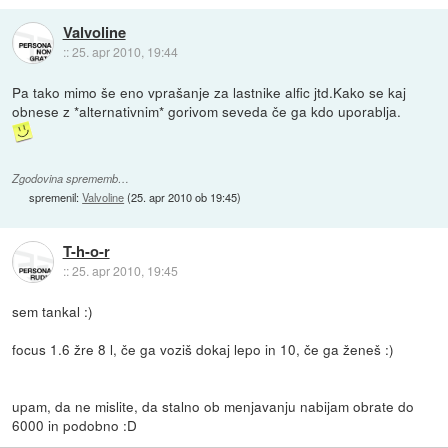
Valvoline
::
25. apr 2010, 19:44
Pa tako mimo še eno vprašanje za lastnike alfic jtd.Kako se kaj
obnese z *alternativnim* gorivom seveda če ga kdo uporablja.
Zgodovina sprememb…
spremenil:
Valvoline
(
25. apr 2010 ob 19:45
)
T-h-o-r
::
25. apr 2010, 19:45
sem tankal :)
focus 1.6 žre 8 l, če ga voziš dokaj lepo in 10, če ga ženeš :)
upam, da ne mislite, da stalno ob menjavanju nabijam obrate do
6000 in podobno :D