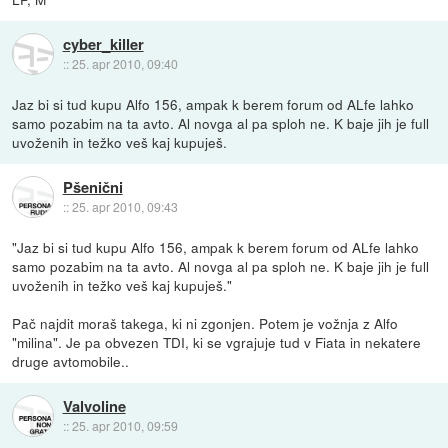
cyber_killer
::
25. apr 2010, 09:40
Jaz bi si tud kupu Alfo 156, ampak k berem forum od ALfe lahko
samo pozabim na ta avto. Al novga al pa sploh ne. K baje jih je full
uvoženih in težko veš kaj kupuješ.
Pšenični
::
25. apr 2010, 09:43
"Jaz bi si tud kupu Alfo 156, ampak k berem forum od ALfe lahko
samo pozabim na ta avto. Al novga al pa sploh ne. K baje jih je full
uvoženih in težko veš kaj kupuješ."
Pač najdit moraš takega, ki ni zgonjen. Potem je vožnja z Alfo
"milina". Je pa obvezen TDI, ki se vgrajuje tud v Fiata in nekatere
druge avtomobile..
Valvoline
::
25. apr 2010, 09:59