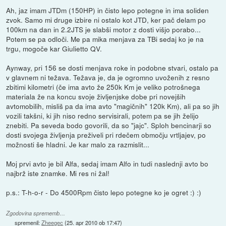
Ah, jaz imam JTDm (150HP) in čisto lepo potegne in ima soliden
zvok. Samo mi druge izbire ni ostalo kot JTD, ker pač delam po
100km na dan in 2.2JTS je slabši motor z dosti višjo porabo...
Potem se pa odloči. Me pa mika menjava za TBi sedaj ko je na
trgu, mogoče kar Giulietto QV.
Aynway, pri 156 se dosti menjava roke in podobne stvari, ostalo pa
v glavnem ni težava. Težava je, da je ogromno uvoženih z resno
zbitimi kilometri (če ima avto že 250k Km je veliko potrošnega
materiala že na koncu svoje življenjske dobe pri novejših
avtomobilih, misliš pa da ima avto "magičnih" 120k Km), ali pa so jih
vozili takšni, ki jih niso redno servisirali, potem pa se jih želijo
znebiti. Pa seveda bodo govorili, da so "jajc". Sploh bencinarji so
dosti svojega življenja preživeli pri rdečem območju vrtljajev, po
možnosti še hladni. Je kar malo za razmislit...
Moj prvi avto je bil Alfa, sedaj imam Alfo in tudi naslednji avto bo
najbrž iste znamke. Mi res ni žal!
p.s.: T-h-o-r - Do 4500Rpm čisto lepo potegne ko je ogret :) :)
Zgodovina sprememb…
spremenil:
Zheegec
(
25. apr 2010 ob 17:47
)