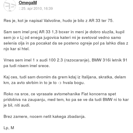
OmegaM
::
25. apr 2010, 16:39
Res je, kot je napisal Valvoline, hudo je bilo z AR 33 ter 75.
Sam sem imel prej AR 33 1,3 boxer in meni je dobro sluzila, kupil
sem jo v Lj od enega jugovica kateri mi je svetoval vedno samo
selenia olja in pa pocakat da se posteno ogreje pol pa lahko dlas z
njo kar si htel.
Vmes sem imel 1 x audi 100 2.3 (razocaranje), BMW 316i letnik 91
pa tudi nisem imel srece.
Kaj ces, tudi sam dvomim da grem kdaj iz Italijana, skratka, delam
km, za avto skrbim in to je to -> hvala bogu.
Roko na srce, ce vprasate avtomehanike Fiat koncerna spet
pridobiva na zaupanju, med tem, ko pa se ve da tudi BMW ni to kar
je bil, niti audi.
Brez zamere, nocem netit kakega zbadanja.
Lp, M