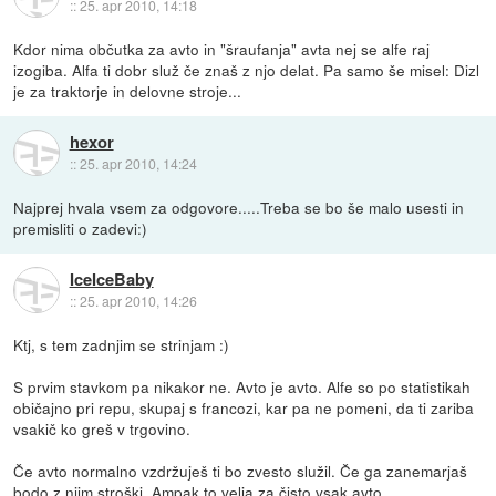
::
25. apr 2010, 14:18
Kdor nima občutka za avto in "šraufanja" avta nej se alfe raj
izogiba. Alfa ti dobr služ če znaš z njo delat. Pa samo še misel: Dizl
je za traktorje in delovne stroje...
hexor
::
25. apr 2010, 14:24
Najprej hvala vsem za odgovore.....Treba se bo še malo usesti in
premisliti o zadevi:)
IceIceBaby
::
25. apr 2010, 14:26
Ktj, s tem zadnjim se strinjam :)
S prvim stavkom pa nikakor ne. Avto je avto. Alfe so po statistikah
običajno pri repu, skupaj s francozi, kar pa ne pomeni, da ti zariba
vsakič ko greš v trgovino.
Če avto normalno vzdržuješ ti bo zvesto služil. Če ga zanemarjaš
bodo z njim stroški. Ampak to velja za čisto vsak avto.