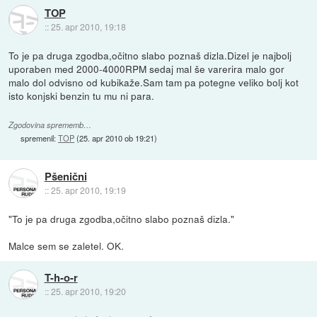
TOP
::
25. apr 2010, 19:18
To je pa druga zgodba,očitno slabo poznaš dizla.Dizel je najbolj
uporaben med 2000-4000RPM sedaj mal še varerira malo gor
malo dol odvisno od kubikaže.Sam tam pa potegne veliko bolj kot
isto konjski benzin tu mu ni para.
Zgodovina sprememb…
spremenil:
TOP
(
25. apr 2010 ob 19:21
)
Pšenični
::
25. apr 2010, 19:19
"To je pa druga zgodba,očitno slabo poznaš dizla."
Malce sem se zaletel. OK.
T-h-o-r
::
25. apr 2010, 19:20