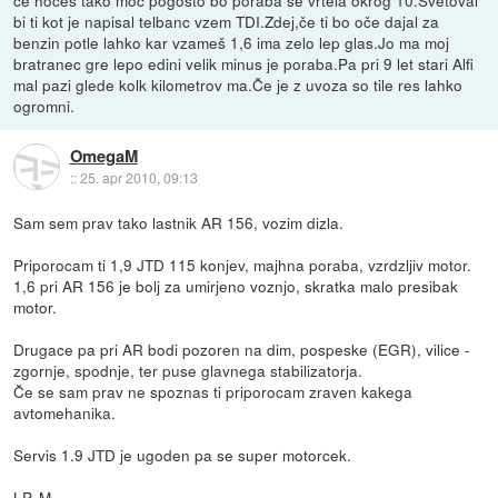
bi ti kot je napisal telbanc vzem TDI.Zdej,če ti bo oče dajal za
benzin potle lahko kar vzameš 1,6 ima zelo lep glas.Jo ma moj
bratranec gre lepo edini velik minus je poraba.Pa pri 9 let stari Alfi
mal pazi glede kolk kilometrov ma.Če je z uvoza so tile res lahko
ogromni.
OmegaM
::
25. apr 2010, 09:13
Sam sem prav tako lastnik AR 156, vozim dizla.
Priporocam ti 1,9 JTD 115 konjev, majhna poraba, vzrdzljiv motor.
1,6 pri AR 156 je bolj za umirjeno voznjo, skratka malo presibak
motor.
Drugace pa pri AR bodi pozoren na dim, pospeske (EGR), vilice -
zgornje, spodnje, ter puse glavnega stabilizatorja.
Če se sam prav ne spoznas ti priporocam zraven kakega
avtomehanika.
Servis 1.9 JTD je ugoden pa se super motorcek.
LP, M