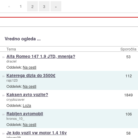
«
1
2
3
»
Vredno ogleda ...
Tema
Sporočila
»
Alfa Romeo 147 1.9 JTD, mnenja?
53
draciel
Oddelek:
Na cesti
»
Katerega dizla do 3500€
112
rajc123
Oddelek:
Na cesti
»
Kaksen avto vozite?
1849
cryptozaver
Oddelek:
Loža
»
Rabljen avtomobil
106
kronos_10_
Oddelek:
Na cesti
»
Je kdo vozil vw motor 1.4 16v
58
jalovec09