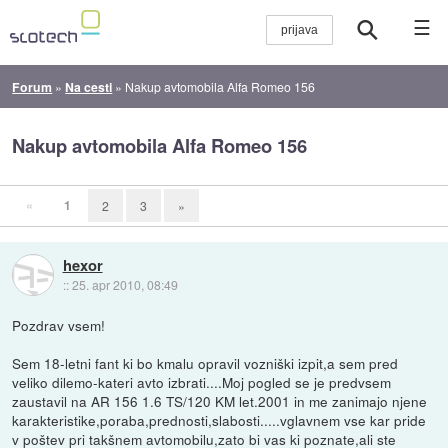
☰
Forum
»
Na cesti
»
Nakup avtomobila Alfa Romeo 156
Nakup avtomobila Alfa Romeo 156
«
1
2
3
»
hexor
::
25. apr 2010, 08:49
Pozdrav vsem!
Sem 18-letni fant ki bo kmalu opravil vozniški izpit,a sem pred
veliko dilemo-kateri avto izbrati....Moj pogled se je predvsem
zaustavil na AR 156 1.6 TS/120 KM let.2001 in me zanimajo njene
karakteristike,poraba,prednosti,slabosti.....vglavnem vse kar pride
v poštev pri takšnem avtomobilu,zato bi vas ki poznate,ali ste