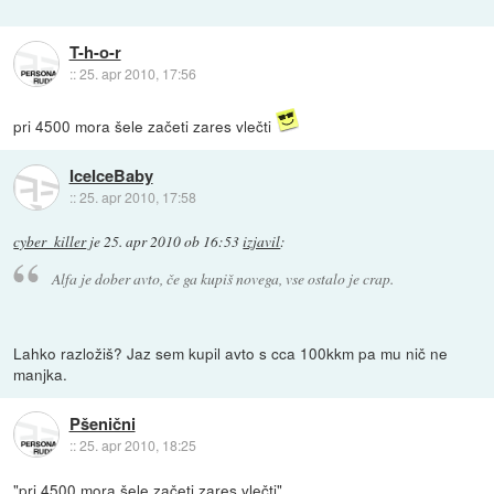
T-h-o-r
::
25. apr 2010, 17:56
pri 4500 mora šele začeti zares vlečti
IceIceBaby
::
25. apr 2010, 17:58
cyber_killer
je
25. apr 2010 ob 16:53
izjavil
:
Alfa je dober avto, če ga kupiš novega, vse ostalo je crap.
Lahko razložiš? Jaz sem kupil avto s cca 100kkm pa mu nič ne
manjka.
Pšenični
::
25. apr 2010, 18:25
"pri 4500 mora šele začeti zares vlečti"