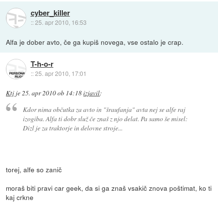
cyber_killer
::
25. apr 2010, 16:53
Alfa je dober avto, če ga kupiš novega, vse ostalo je crap.
T-h-o-r
::
25. apr 2010, 17:01
Ktj
je
25. apr 2010 ob 14:18
izjavil
:
Kdor nima občutka za avto in "šraufanja" avta nej se alfe raj
izogiba. Alfa ti dobr služ če znaš z njo delat. Pa samo še misel:
Dizl je za traktorje in delovne stroje...
torej, alfe so zanič
moraš biti pravi car geek, da si ga znaš vsakič znova poštimat, ko ti
kaj crkne