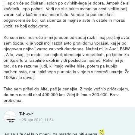
ji, sploh če so čipirani, sploh po ovinkih-lega je dobra. Ampak če si
začetnik, lepo počasi. Vedi da si s takim avtom na cesti veliko bolj
varen kot v kašnem majhnem fiatu. Vendar to pomeni da si
odgovorem še bolj kot sicer za te majnše avte in ostale in moraš
voziti še bolj odgovorno.
Ko sem imel nesrečo in mi je eden od zadaj razbil moj prejšnji avto,
sem tipota, ki je vozil moj razbit avto proti domu vprašal, kaj je po
njegovem najbolj varno za vozit dandanes. Naštel mi je Audi, BMW
, Alfo, vsaj tile modeli se najbolj obnesejo v nesrečah, po tistem ko
on tkole fura razbitine okoli in vidi posledice nesreč. Rekel mi je
tud, da ne razume ljudi, ki imajo velike hiše, potem pa kupijo
majhen avto, npr. kakšnega puntota in v njem v nesreči umrejo. Že
100km/ je dovolj.
Tako sem prišel do Alfe, pač je cenejša. Z mojo vožnjo pričakujem,
da bom naredil okol 400.000 km. Zdej ih imam 200.000. Brez
problema.
T-h-o-r
::
25. apr 2010, 11:54
jao za alfe cel kup mnenj, za mazdo pa niti enega