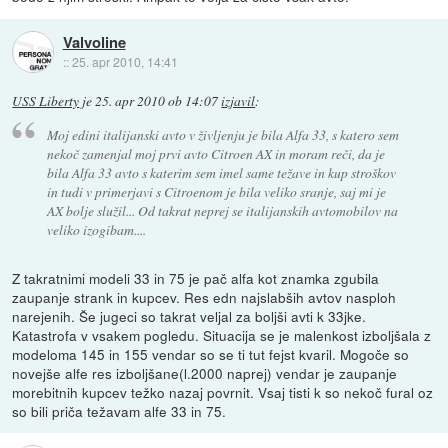
Valvoline
::
25. apr 2010, 14:41
USS Liberty
je
25. apr 2010 ob 14:07
izjavil
:
Moj edini italijanski avto v življenju je bila Alfa 33, s katero sem
nekoč zamenjal moj prvi avto Citroen AX in moram reči, da je
bila Alfa 33 avto s katerim sem imel same težave in kup stroškov
in tudi v primerjavi s Citroenom je bila veliko sranje, saj mi je
AX bolje služil... Od takrat neprej se italijanskih avtomobilov na
veliko izogibam....
Z takratnimi modeli 33 in 75 je pač alfa kot znamka zgubila
zaupanje strank in kupcev. Res edn najslabših avtov nasploh
narejenih. Še jugeci so takrat veljal za boljši avti k 33jke.
Katastrofa v vsakem pogledu. Situacija se je malenkost izboljšala z
modeloma 145 in 155 vendar so se ti tut fejst kvaril. Mogoče so
novejše alfe res izboljšane(l.2000 naprej) vendar je zaupanje
morebitnih kupcev težko nazaj povrnit. Vsaj tisti k so nekoč fural oz
so bili priča težavam alfe 33 in 75.