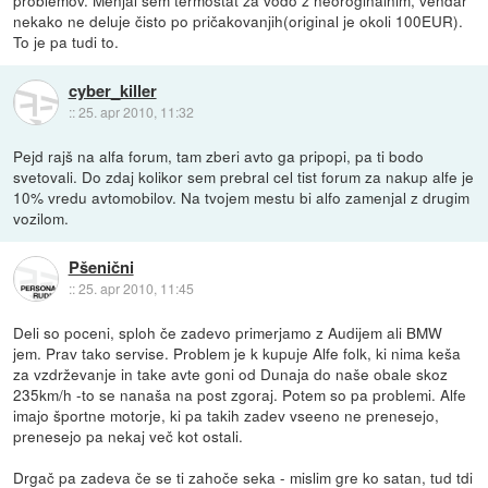
nekako ne deluje čisto po pričakovanjih(original je okoli 100EUR).
To je pa tudi to.
cyber_killer
::
25. apr 2010, 11:32
Pejd rajš na alfa forum, tam zberi avto ga pripopi, pa ti bodo
svetovali. Do zdaj kolikor sem prebral cel tist forum za nakup alfe je
10% vredu avtomobilov. Na tvojem mestu bi alfo zamenjal z drugim
vozilom.
Pšenični
::
25. apr 2010, 11:45
Deli so poceni, sploh če zadevo primerjamo z Audijem ali BMW
jem. Prav tako servise. Problem je k kupuje Alfe folk, ki nima keša
za vzdrževanje in take avte goni od Dunaja do naše obale skoz
235km/h -to se nanaša na post zgoraj. Potem so pa problemi. Alfe
imajo športne motorje, ki pa takih zadev vseeno ne prenesejo,
prenesejo pa nekaj več kot ostali.
Drgač pa zadeva če se ti zahoče seka - mislim gre ko satan, tud tdi