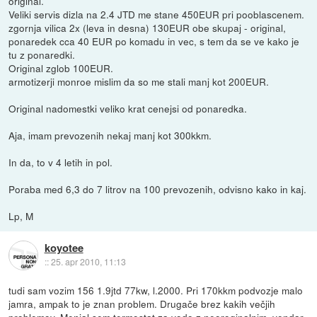
original.
Veliki servis dizla na 2.4 JTD me stane 450EUR pri pooblascenem.
zgornja vilica 2x (leva in desna) 130EUR obe skupaj - original,
ponaredek cca 40 EUR po komadu in vec, s tem da se ve kako je
tu z ponaredki.
Original zglob 100EUR.
armotizerji monroe mislim da so me stali manj kot 200EUR.
Original nadomestki veliko krat cenejsi od ponaredka.
Aja, imam prevozenih nekaj manj kot 300kkm.
In da, to v 4 letih in pol.
Poraba med 6,3 do 7 litrov na 100 prevozenih, odvisno kako in kaj.
Lp, M
koyotee
::
25. apr 2010, 11:13
tudi sam vozim 156 1.9jtd 77kw, l.2000. Pri 170kkm podvozje malo
jamra, ampak to je znan problem. Drugače brez kakih večjih
problemov. Menjal sem termostat za vodo z neoroginalnim, vendar