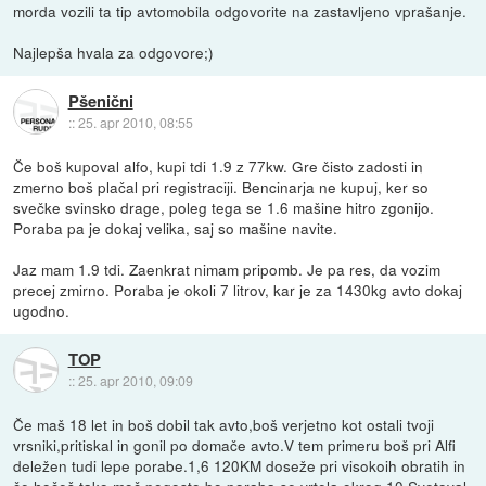
morda vozili ta tip avtomobila odgovorite na zastavljeno vprašanje.
Najlepša hvala za odgovore;)
Pšenični
::
25. apr 2010, 08:55
Če boš kupoval alfo, kupi tdi 1.9 z 77kw. Gre čisto zadosti in
zmerno boš plačal pri registraciji. Bencinarja ne kupuj, ker so
svečke svinsko drage, poleg tega se 1.6 mašine hitro zgonijo.
Poraba pa je dokaj velika, saj so mašine navite.
Jaz mam 1.9 tdi. Zaenkrat nimam pripomb. Je pa res, da vozim
precej zmirno. Poraba je okoli 7 litrov, kar je za 1430kg avto dokaj
ugodno.
TOP
::
25. apr 2010, 09:09
Če maš 18 let in boš dobil tak avto,boš verjetno kot ostali tvoji
vrsniki,pritiskal in gonil po domače avto.V tem primeru boš pri Alfi
deležen tudi lepe porabe.1,6 120KM doseže pri visokoih obratih in
če hočeš tako moč pogosto bo poraba se vrtela okrog 10.Svetoval