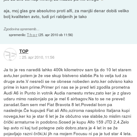
aja, moj glas gre absolutno proti alfi, za manjši denar dobiš veliko
bolj kvaliteten avto, tudi pri rabljenih je tako
Zgodovina sprememb…
spremenilo:
T-h-o-r
(
25. apr 2010 ob 11:56
)
TOP
::
25. apr 2010, 11:56
Ja to je res narediš lahko 400k kilometrov sam tja do 10 let starem
avtu,ker potem je že vse skup bistveno slabše.Pa to velja tud za
druge avte.V nesreči se ne obnese nobeden avto.ker odvisno kako
prime in kam prime.Primer pri nas se je pred leti zgodila prometna
Audi A6 in Punto in votnik Audia namestu mrtev,zato ker je z glavo
udaru mimo naslonjalo pa je mel 6 airbagov.Na to se ne preveč
zanašat.Sam sem mel Fiat Bravota 8 let.Povedal bom pa
naslednje.Če kupuješ Fiat ali Alfo,oziroma nasplošno Italjana kupi
novega,ker ko je star 6 let je že občutno vse slabše,to mislim razni
črički armaturne in podobno.Sosed je kupu Alfo 159 JTD 2,4.Zelo
lep avto ni kaj tud potegne zelo dobro,stara je 4 let in se že
pojavljajo razni črčki,ki jih na mojem Focusu ni pa je tud star 4 leta.