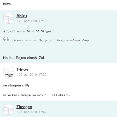
kriza
Meizu
::
25. apr 2010, 17:06
Ktj
je
25. apr 2010 ob 14:18
izjavil
:
Pa samo še misel: Dizl je za traktorje in delovne stroje...
No ja... Pojma nimaš. Žal.
T-h-o-r
::
25. apr 2010, 17:30
se strinjam s Ktj
vi pa kar uživajte na svojih 3.000 obratov
Zheegec
::
25. apr 2010, 17:47