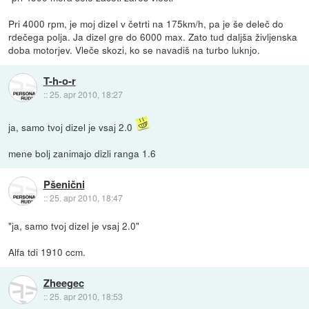
Pri 4000 rpm, je moj dizel v četrti na 175km/h, pa je še deleč do
rdečega polja. Ja dizel gre do 6000 max. Zato tud daljša življenska
doba motorjev. Vleče skozi, ko se navadiš na turbo luknjo.
T-h-o-r
::
25. apr 2010, 18:27
ja, samo tvoj dizel je vsaj 2.0
mene bolj zanimajo dizli ranga 1.6
Pšenični
::
25. apr 2010, 18:47
"ja, samo tvoj dizel je vsaj 2.0"
Alfa tdi 1910 ccm.
Zheegec
::
25. apr 2010, 18:53