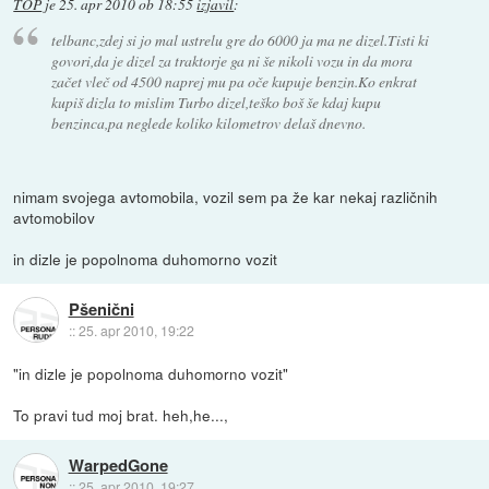
TOP
je
25. apr 2010 ob 18:55
izjavil
:
telbanc,zdej si jo mal ustrelu gre do 6000 ja ma ne dizel.Tisti ki
govori,da je dizel za traktorje ga ni še nikoli vozu in da mora
začet vleč od 4500 naprej mu pa oče kupuje benzin.Ko enkrat
kupiš dizla to mislim Turbo dizel,teško boš še kdaj kupu
benzinca,pa neglede koliko kilometrov delaš dnevno.
nimam svojega avtomobila, vozil sem pa že kar nekaj različnih
avtomobilov
in dizle je popolnoma duhomorno vozit
Pšenični
::
25. apr 2010, 19:22
"in dizle je popolnoma duhomorno vozit"
To pravi tud moj brat. heh,he...,
WarpedGone
::
25. apr 2010, 19:27