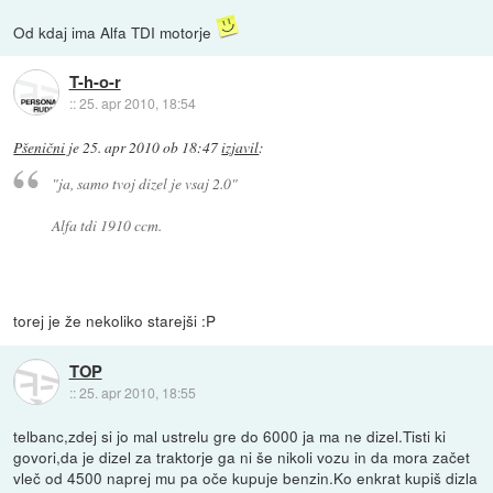
Od kdaj ima Alfa TDI motorje
T-h-o-r
::
25. apr 2010, 18:54
Pšenični
je
25. apr 2010 ob 18:47
izjavil
:
"ja, samo tvoj dizel je vsaj 2.0"
Alfa tdi 1910 ccm.
torej je že nekoliko starejši :P
TOP
::
25. apr 2010, 18:55
telbanc,zdej si jo mal ustrelu gre do 6000 ja ma ne dizel.Tisti ki
govori,da je dizel za traktorje ga ni še nikoli vozu in da mora začet
vleč od 4500 naprej mu pa oče kupuje benzin.Ko enkrat kupiš dizla