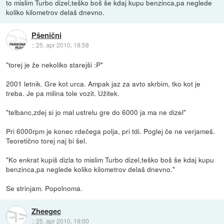
to mislim Turbo dizel,teško boš še kdaj kupu benzinca,pa neglede
koliko kilometrov delaš dnevno.
Pšenični
::
25. apr 2010, 18:58
"torej je že nekoliko starejši :P"
2001 letnik. Gre kot urca. Ampak jaz za avto skrbim, tko kot je
treba. Je pa milina tole vozit. Užitek.
"telbanc,zdej si jo mal ustrelu gre do 6000 ja ma ne dizel"
Pri 6000rpm je konec rdečega polja, pri tdi. Poglej če ne verjameš.
Teoretično torej naj bi šel.
"Ko enkrat kupiš dizla to mislim Turbo dizel,teško boš še kdaj kupu
benzinca,pa neglede koliko kilometrov delaš dnevno."
Se strinjam. Popolnoma.
Zheegec
::
25. apr 2010, 19:00