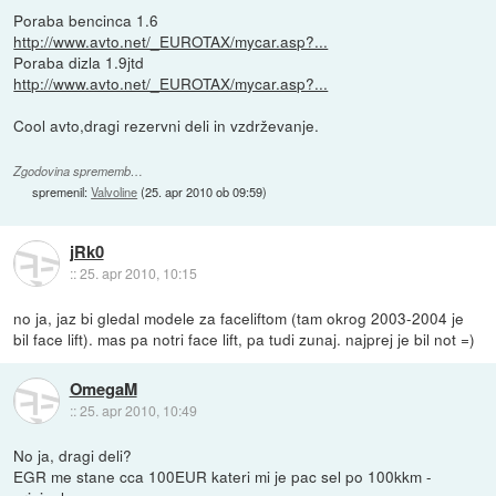
Poraba bencinca 1.6
http://www.avto.net/_EUROTAX/mycar.asp?...
Poraba dizla 1.9jtd
http://www.avto.net/_EUROTAX/mycar.asp?...
Cool avto,dragi rezervni deli in vzdrževanje.
Zgodovina sprememb…
spremenil:
Valvoline
(
25. apr 2010 ob 09:59
)
jRk0
::
25. apr 2010, 10:15
no ja, jaz bi gledal modele za faceliftom (tam okrog 2003-2004 je
bil face lift). mas pa notri face lift, pa tudi zunaj. najprej je bil not =)
OmegaM
::
25. apr 2010, 10:49
No ja, dragi deli?
EGR me stane cca 100EUR kateri mi je pac sel po 100kkm -