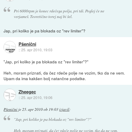
Pri 6000rpm je konec rdečega polja, pri tdi. Poglej če ne
verjameš. Teoretično torej naj bi šel.
Jap, pri koliko je pa blokada oz "rev limiter"?
Pšenični
::
25. apr 2010, 19:03
"Jap, pri koliko je pa blokada oz "rev limiter"?"
Heh, moram priznati, da čez rdeče polje ne vozim, tko da ne vem.
Upam da ima kakšen bolj natančne podatke.
Zheegec
::
25. apr 2010, 19:06
Pšenični
je
25. apr 2010 ob 19:03
izjavil
:
"Jap, pri koliko je pa blokada oz "rev limiter"?"
Heh, moram priznati, da čez rdeče polje ne vozim, tko da ne vem.