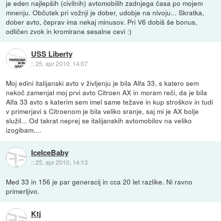
je eden najlepših (civilnih) avtomobilih zadnjega časa po mojem
mnenju. Občutek pri vožnji je dober, udobje na nivoju... Skratka,
dober avto, čeprav ima nekaj minusov. Pri V6 dobiš še bonus,
odličen zvok in kromirane sesalne cevi :)
USS Liberty
::
25. apr 2010, 14:07
Moj edini italijanski avto v življenju je bila Alfa 33, s katero sem
nekoč zamenjal moj prvi avto Citroen AX in moram reči, da je bila
Alfa 33 avto s katerim sem imel same težave in kup stroškov in tudi
v primerjavi s Citroenom je bila veliko sranje, saj mi je AX bolje
služil... Od takrat neprej se italijanskih avtomobilov na veliko
izogibam....
IceIceBaby
::
25. apr 2010, 14:13
Med 33 in 156 je par generacij in cca 20 let razlike. Ni ravno
primerljivo.
Ktj