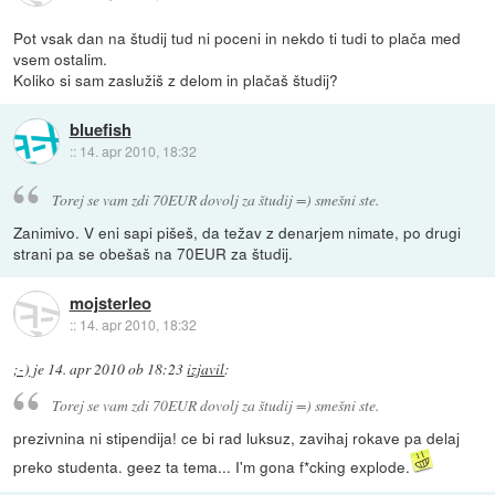
Pot vsak dan na študij tud ni poceni in nekdo ti tudi to plača med
vsem ostalim.
Koliko si sam zaslužiš z delom in plačaš študij?
bluefish
::
14. apr 2010, 18:32
Torej se vam zdi 70EUR dovolj za študij =) smešni ste.
Zanimivo. V eni sapi pišeš, da težav z denarjem nimate, po drugi
strani pa se obešaš na 70EUR za študij.
mojsterleo
::
14. apr 2010, 18:32
;-)
je
14. apr 2010 ob 18:23
izjavil
:
Torej se vam zdi 70EUR dovolj za študij =) smešni ste.
prezivnina ni stipendija! ce bi rad luksuz, zavihaj rokave pa delaj
preko studenta. geez ta tema... I'm gona f*cking explode.