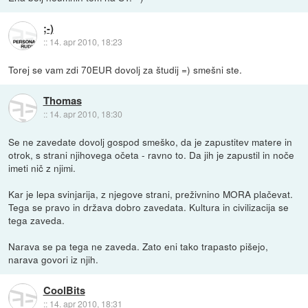
;-)
::
14. apr 2010, 18:23
Torej se vam zdi 70EUR dovolj za študij =) smešni ste.
Thomas
::
14. apr 2010, 18:30
Se ne zavedate dovolj gospod smeško, da je zapustitev matere in
otrok, s strani njihovega očeta - ravno to. Da jih je zapustil in noče
imeti nič z njimi.
Kar je lepa svinjarija, z njegove strani, preživnino MORA plačevat.
Tega se pravo in država dobro zavedata. Kultura in civilizacija se
tega zaveda.
Narava se pa tega ne zaveda. Zato eni tako trapasto pišejo,
narava govori iz njih.
CoolBits
::
14. apr 2010, 18:31