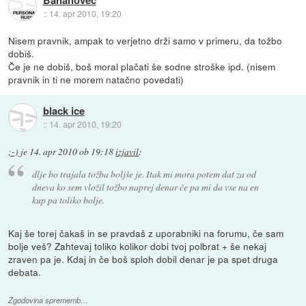
::
14. apr 2010, 19:20
Nisem pravnik, ampak to verjetno drži samo v primeru, da tožbo
dobiš.
Če je ne dobiš, boš moral plačati še sodne stroške ipd. (nisem
pravnik in ti ne morem natačno povedati)
black ice
::
14. apr 2010, 19:20
;-)
je
14. apr 2010 ob 19:18
izjavil
:
dlje bo trajala tožba boljše je. Itak mi mora potem dat za od
dneva ko sem vložil tožbo naprej denar če pa mi da vse na en
kup pa toliko bolje.
Kaj še torej čakaš in se pravdaš z uporabniki na forumu, če sam
bolje veš? Zahtevaj toliko kolikor dobi tvoj polbrat + še nekaj
zraven pa je. Kdaj in če boš sploh dobil denar je pa spet druga
debata.
Zgodovina sprememb…