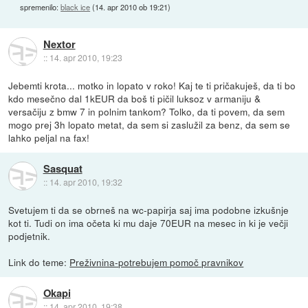
spremenilo:
black ice
(
14. apr 2010 ob 19:21
)
Nextor
::
14. apr 2010, 19:23
Jebemti krota... motko in lopato v roko! Kaj te ti pričakuješ, da ti bo
kdo mesečno dal 1kEUR da boš ti pičil luksoz v armaniju &
versačiju z bmw 7 in polnim tankom? Tolko, da ti povem, da sem
mogo prej 3h lopato metat, da sem si zaslužil za benz, da sem se
lahko peljal na fax!
Sasquat
::
14. apr 2010, 19:32
Svetujem ti da se obrneš na wc-papirja saj ima podobne izkušnje
kot ti. Tudi on ima očeta ki mu daje 70EUR na mesec in ki je večji
podjetnik.
Link do teme:
Preživnina-potrebujem pomoč pravnikov
Okapi
::
14. apr 2010, 19:38