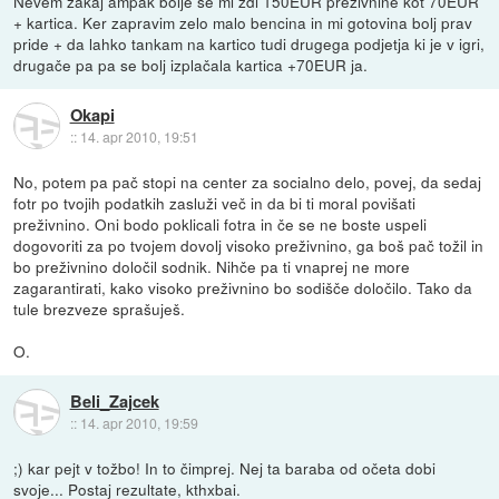
Nevem zakaj ampak bolje se mi zdi 150EUR preživnine kot 70EUR
+ kartica. Ker zapravim zelo malo bencina in mi gotovina bolj prav
pride + da lahko tankam na kartico tudi drugega podjetja ki je v igri,
drugače pa pa se bolj izplačala kartica +70EUR ja.
Okapi
::
14. apr 2010, 19:51
No, potem pa pač stopi na center za socialno delo, povej, da sedaj
fotr po tvojih podatkih zasluži več in da bi ti moral povišati
preživnino. Oni bodo poklicali fotra in če se ne boste uspeli
dogovoriti za po tvojem dovolj visoko preživnino, ga boš pač tožil in
bo preživnino določil sodnik. Nihče pa ti vnaprej ne more
zagarantirati, kako visoko preživnino bo sodišče določilo. Tako da
tule brezveze sprašuješ.
O.
Beli_Zajcek
::
14. apr 2010, 19:59
;) kar pejt v tožbo! In to čimprej. Nej ta baraba od očeta dobi
svoje... Postaj rezultate, kthxbai.