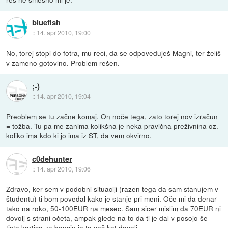
bluefish
::
14. apr 2010, 19:00
No, torej stopi do fotra, mu reci, da se odpoveduješ Magni, ter želiš
v zameno gotovino. Problem rešen.
;-)
::
14. apr 2010, 19:04
Preoblem se tu začne komaj. On noče tega, zato torej nov izračun
= tožba. Tu pa me zanima kolikšna je neka pravična preživnina oz.
koliko ima kdo ki jo ima iz ST, da vem okvirno.
c0dehunter
::
14. apr 2010, 19:06
Zdravo, ker sem v podobni situaciji (razen tega da sam stanujem v
študentu) ti bom povedal kako je stanje pri meni. Oče mi da denar
tako na roko, 50-100EUR na mesec. Sam sicer mislim da 70EUR ni
dovolj s strani očeta, ampak glede na to da ti je dal v posojo še
tisto kartico za bencin je to več kot dovolj.