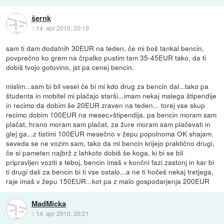
šernk
::
14. apr 2010, 20:19
sam ti dam dodatnih 30EUR na teden, če mi boš tankal bencin,
povprečno ko grem na črpalko pustim tam 35-45EUR tako, da ti
dobiš tvojo gotovino, jst pa cenej bencin.
mislim...sam bi bil vesel če bi mi kdo drug za bencin dal...tako pa
študenta in mobitel mi plačajo starši...imam nekaj malega štipendije
in recimo da dobim še 20EUR zraven na teden... torej vse skup
recimo dobim 100EUR na mesec+štipendija. pa bencin moram sam
plačat, hrano moram sam plačat, za žure moram sam plačevati in
glej ga...z tistimi 100EUR mesečno v žepu popolnoma OK shajam.
seveda se ne vozim sam, tako da mi bencin krijejo praktično drugi,
če si pameten najbrž z lahkoto dobiš še koga, ki bi se bil
pripravljen voziti s teboj, bencin imaš v končni fazi zastonj in kar bi
ti drugi dali za bencin bi ti vse ostalo...a ne ti hočeš nekaj tretjega,
raje imaš v žepu 150EUR...kot pa z malo gospodarjenja 200EUR
MadMicka
::
14. apr 2010, 20:21