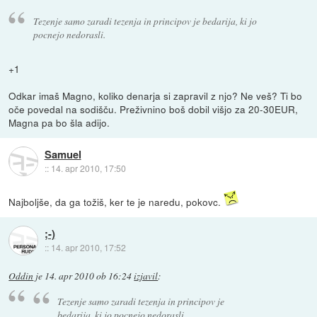
Tezenje samo zaradi tezenja in principov je bedarija, ki jo
pocnejo nedorasli.
+1
Odkar imaš Magno, koliko denarja si zapravil z njo? Ne veš? Ti bo
oče povedal na sodišču. Preživnino boš dobil višjo za 20-30EUR,
Magna pa bo šla adijo.
Samuel
::
14. apr 2010, 17:50
Najboljše, da ga tožiš, ker te je naredu, pokovc.
;-)
::
14. apr 2010, 17:52
Oddin
je
14. apr 2010 ob 16:24
izjavil
:
Tezenje samo zaradi tezenja in principov je
bedarija, ki jo pocnejo nedorasli.