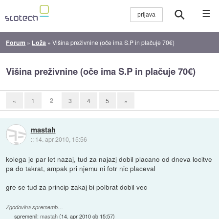
☰
Forum
»
Loža
»
Višina preživnine (oče ima S.P in plačuje 70€)
Višina preživnine (oče ima S.P in plačuje 70€)
2
«
1
3
4
5
»
mastah
::
14. apr 2010, 15:56
kolega je par let nazaj, tud za najazj dobil placano od dneva locitve
pa do takrat, ampak pri njemu ni fotr nic placeval
gre se tud za princip zakaj bi polbrat dobil vec
Zgodovina sprememb…
spremenil:
mastah
(
14. apr 2010 ob 15:57
)