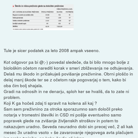
Tule je sicer podatek za leto 2008 ampak vseeno.
Kot odgovor pa bi @;-) povedal sledeče, da bi bilo mnogo bolje z
biološkim očetom narediti korak v smeri zbliževanja ne odtujevanja.
Delaš mu škodo in pričakuješ povišanje preživnine. Obrni ploščo in
delaj manj škode ter se z očetom raje pogovarjaj o tem, kako bi
oba čim bolj shajala.
Gradi na odnosih in ne denarju, sploh ker se hvališ, da to zate ni
problem.
Koji K ga hočeš zdaj ti spravit na kolena ali kaj ?
Sam sem preživnino za otroka sporazumno sam določil preko
notarja v tromestni številki in CSD mi pošlje eventuelno samo
popravek glede na zvišanje življenskih stroškov in potem to
nakazujem uradno. Seveda neuradno dobi sin precej več, 2 ali kak
mesec 3x uradno vsoto + še zavarovanje njegovega avta plačujem
jaz preko trajnika, pa kake čevlje ali jakno.