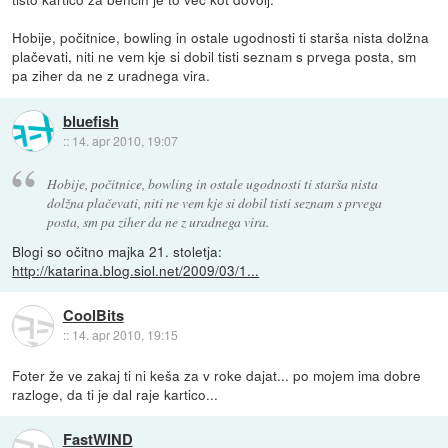
Hobije, počitnice, bowling in ostale ugodnosti ti starša nista dolžna
plačevati, niti ne vem kje si dobil tisti seznam s prvega posta, sm
pa ziher da ne z uradnega vira.
bluefish
::
14. apr 2010, 19:07
Hobije, počitnice, bowling in ostale ugodnosti ti starša nista
dolžna plačevati, niti ne vem kje si dobil tisti seznam s prvega
posta, sm pa ziher da ne z uradnega vira.
Blogi so očitno majka 21. stoletja:
http://katarina.blog.siol.net/2009/03/1...
CoolBits
::
14. apr 2010, 19:15
Foter že ve zakaj ti ni keša za v roke dajat... po mojem ima dobre
razloge, da ti je dal raje kartico...
FastWIND