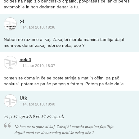
odideš na najbližjo bencinsko črpalko, povprašaš če lahko pereš
avtomobile in hop dodaten denar je tu.
;-)
::
14. apr 2010, 18:36
Noben ne razume al kaj. Zakaj bi morala mamina familija dajati
meni ves denar zakaj nebi še nekaj oče ?
neki4
::
14. apr 2010, 18:37
pomen se doma in če se boste strinjala mat in očim, pa pač
poskusi. potem se pa še pomen s fotrom. Potem pa šele dalje.
Utk
::
14. apr 2010, 18:40
;-)
je
14. apr 2010 ob 18:36
izjavil
:
Noben ne razume al kaj. Zakaj bi morala mamina familija
dajati meni ves denar zakaj nebi še nekaj oče ?