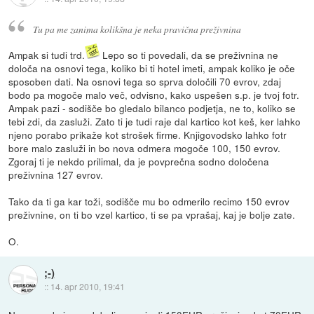
Tu pa me zanima kolikšna je neka pravična preživnina
Ampak si tudi trd.
Lepo so ti povedali, da se preživnina ne
določa na osnovi tega, koliko bi ti hotel imeti, ampak koliko je oče
sposoben dati. Na osnovi tega so sprva določili 70 evrov, zdaj
bodo pa mogoče malo več, odvisno, kako uspešen s.p. je tvoj fotr.
Ampak pazi - sodišče bo gledalo bilanco podjetja, ne to, koliko se
tebi zdi, da zasluži. Zato ti je tudi raje dal kartico kot keš, ker lahko
njeno porabo prikaže kot strošek firme. Knjigovodsko lahko fotr
bore malo zasluži in bo nova odmera mogoče 100, 150 evrov.
Zgoraj ti je nekdo prilimal, da je povprečna sodno določena
preživnina 127 evrov.
Tako da ti ga kar toži, sodišče mu bo odmerilo recimo 150 evrov
preživnine, on ti bo vzel kartico, ti se pa vprašaj, kaj je bolje zate.
O.
;-)
::
14. apr 2010, 19:41