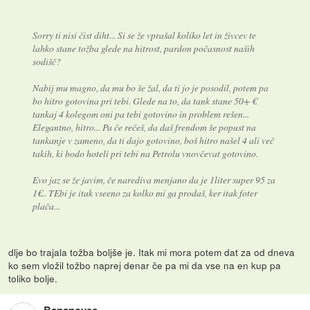
Sorry ti nisi čist diht... Si se že vprašal koliko let in živcev te
lahko stane tožba glede na hitrost, pardon počasnost naših
sodišč?
Nabij mu magno, da mu bo še žal, da ti jo je posodil, potem pa
bo hitro gotovina pri tebi. Glede na to, da tank stane 50+ €
tankaj 4 kolegom oni pa tebi gotovino in problem rešen...
Elegantno, hitro... Pa če rečeš, da daš frendom še popust na
tankanje v zameno, da ti dajo gotovino, boš hitro našel 4 ali več
takih, ki bodo hoteli pri tebi na Petrolu vnovčevat gotovino.
Evo jaz se že javim, če narediva menjano da je 1liter super 95 za
1€.. TEbi je itak vseeno za kolko mi ga prodaš, ker itak foter
plača...
dlje bo trajala tožba boljše je. Itak mi mora potem dat za od dneva
ko sem vložil tožbo naprej denar če pa mi da vse na en kup pa
toliko bolje.
Bananovec