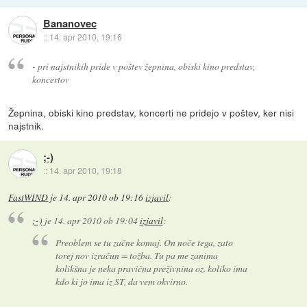
Bananovec
::
14. apr 2010, 19:16
- pri najstnikih pride v poštev žepnina, obiski kino predstav,
koncertov
Žepnina, obiski kino predstav, koncerti ne pridejo v poštev, ker nisi
najstnik.
;-)
::
14. apr 2010, 19:18
FastWIND
je
14. apr 2010 ob 19:16
izjavil
:
;-)
je
14. apr 2010 ob 19:04
izjavil
:
Preoblem se tu začne komaj. On noče tega, zato
torej nov izračun = tožba. Tu pa me zanima
kolikšna je neka pravična preživnina oz. koliko ima
kdo ki jo ima iz ST, da vem okvirno.