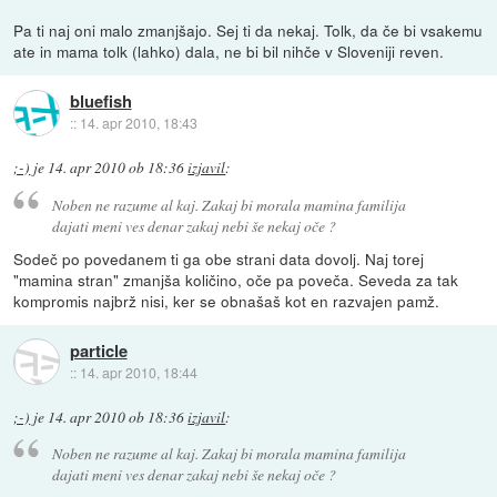
Pa ti naj oni malo zmanjšajo. Sej ti da nekaj. Tolk, da če bi vsakemu
ate in mama tolk (lahko) dala, ne bi bil nihče v Sloveniji reven.
bluefish
::
14. apr 2010, 18:43
;-)
je
14. apr 2010 ob 18:36
izjavil
:
Noben ne razume al kaj. Zakaj bi morala mamina familija
dajati meni ves denar zakaj nebi še nekaj oče ?
Sodeč po povedanem ti ga obe strani data dovolj. Naj torej
"mamina stran" zmanjša količino, oče pa poveča. Seveda za tak
kompromis najbrž nisi, ker se obnašaš kot en razvajen pamž.
particle
::
14. apr 2010, 18:44
;-)
je
14. apr 2010 ob 18:36
izjavil
:
Noben ne razume al kaj. Zakaj bi morala mamina familija
dajati meni ves denar zakaj nebi še nekaj oče ?