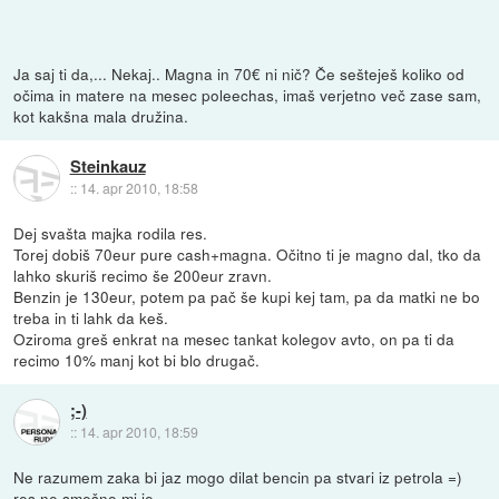
Ja saj ti da,... Nekaj.. Magna in 70€ ni nič? Če sešteješ koliko od
očima in matere na mesec poleechas, imaš verjetno več zase sam,
kot kakšna mala družina.
Steinkauz
::
14. apr 2010, 18:58
Dej svašta majka rodila res.
Torej dobiš 70eur pure cash+magna. Očitno ti je magno dal, tko da
lahko skuriš recimo še 200eur zravn.
Benzin je 130eur, potem pa pač še kupi kej tam, pa da matki ne bo
treba in ti lahk da keš.
Oziroma greš enkrat na mesec tankat kolegov avto, on pa ti da
recimo 10% manj kot bi blo drugač.
;-)
::
14. apr 2010, 18:59
Ne razumem zaka bi jaz mogo dilat bencin pa stvari iz petrola =)
res ne smešno mi je.