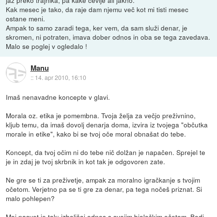
Kak mesec je tako, da raje dam njemu več kot mi tisti mesec
ostane meni.
Ampak to samo zaradi tega, ker vem, da sam služi denar, je
skromen, ni potraten, imava dober odnos in oba se tega zavedava.
Malo se poglej v ogledalo !
Manu
::
14. apr 2010, 16:10
Imaš nenavadne koncepte v glavi.
Morala oz. etika je pomembna. Tvoja želja za večjo preživnino,
kljub temu, da imaš dovolj denarja doma, izvira iz tvojega "občutka
morale in etike", kako bi se tvoj oče moral obnašat do tebe.
Koncept, da tvoj očim ni do tebe nič dolžan je napačen. Sprejel te
je in zdaj je tvoj skrbnik in kot tak je odgovoren zate.
Ne gre se ti za preživetje, ampak za moralno igračkanje s tvojim
očetom. Verjetno pa se ti gre za denar, pa tega nočeš priznat. Si
malo pohlepen?
Moj nasvet je tak: izboljšaj odnos s svojim biološkim očetom. Bodi