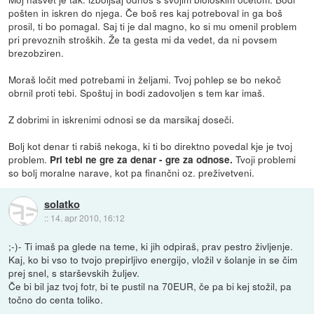
pošten in iskren do njega. Če boš res kaj potreboval in ga boš
prosil, ti bo pomagal. Saj ti je dal magno, ko si mu omenil problem
pri prevoznih stroških. Že ta gesta mi da vedet, da ni povsem
brezobziren.
Moraš ločit med potrebami in željami. Tvoj pohlep se bo nekoč
obrnil proti tebi. Spoštuj in bodi zadovoljen s tem kar imaš.
Z dobrimi in iskrenimi odnosi se da marsikaj doseči.
Bolj kot denar ti rabiš nekoga, ki ti bo direktno povedal kje je tvoj
problem.
Tvoji problemi
Pri tebi ne gre za denar - gre za odnose.
so bolj moralne narave, kot pa finančni oz. preživetveni.
solatko
::
14. apr 2010, 16:12
;-)- Ti imaš pa glede na teme, ki jih odpiraš, prav pestro življenje.
Kaj, ko bi vso to tvojo prepirljivo energijo, vložil v šolanje in se čim
prej snel, s starševskih žuljev.
Če bi bil jaz tvoj fotr, bi te pustil na 70EUR, če pa bi kej stožil, pa
točno do centa toliko.