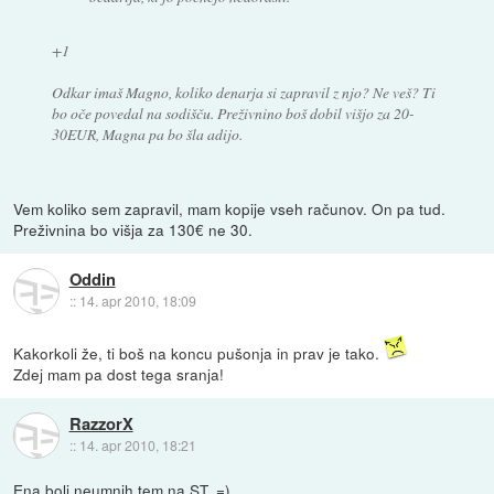
+1
Odkar imaš Magno, koliko denarja si zapravil z njo? Ne veš? Ti
bo oče povedal na sodišču. Preživnino boš dobil višjo za 20-
30EUR, Magna pa bo šla adijo.
Vem koliko sem zapravil, mam kopije vseh računov. On pa tud.
Preživnina bo višja za 130€ ne 30.
Oddin
::
14. apr 2010, 18:09
Kakorkoli že, ti boš na koncu pušonja in prav je tako.
Zdej mam pa dost tega sranja!
RazzorX
::
14. apr 2010, 18:21
Ena bolj neumnih tem na ST. =)