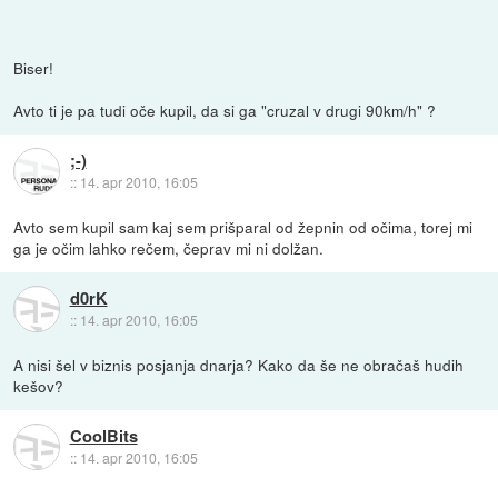
Biser!
Avto ti je pa tudi oče kupil, da si ga "cruzal v drugi 90km/h" ?
;-)
::
14. apr 2010, 16:05
Avto sem kupil sam kaj sem prišparal od žepnin od očima, torej mi
ga je očim lahko rečem, čeprav mi ni dolžan.
d0rK
::
14. apr 2010, 16:05
A nisi šel v biznis posjanja dnarja? Kako da še ne obračaš hudih
kešov?
CoolBits
::
14. apr 2010, 16:05