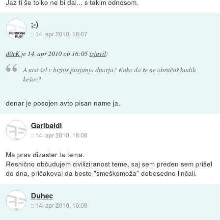
Jaz ti še tolko ne bi dal... s takim odnosom.
;-)
::
14. apr 2010, 16:07
d0rK
je
14. apr 2010 ob 16:05
izjavil
:
A nisi šel v biznis posjanja dnarja? Kako da še ne obračaš hudih
kešov?
denar je posojen avto pisan name ja.
Garibaldi
::
14. apr 2010, 16:08
Ma prav dizaster ta tema.
Resnično občudujem civiliziranost teme, saj sem preden sem prišel
do dna, pričakoval da boste "smeškomoža" dobesedno linčali.
Duhec
::
14. apr 2010, 16:09