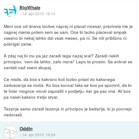
BigWhale
::
14. apr 2010, 16:14
Meni oce od dneva locitve naprej ni placal nicesar, prezivela me je
najprej mama potem sem se sam. Oce bi tezko placeval ampak
vseeno bi nekaj lahko dal vsak mesec, pa ni. Se niti priblizno ni
pobrigal zame.
A zdaj naj bi mu pa jaz zaradi tega nazaj sral? Zaradi nekih
principov, 'vem da lahko, zato mora!' Lepo te prosim. Se enkrat se
zamisli nad vsem skupaj.
Ce mislis, da bos s kakrsno koli tozbo prisel do kaksnega
zadoscenja se motis. Ko bos koncal faks se bos pa spomnil, da bi
te foter mogoce moral zaposliti v podjetju, ker ga pac ima. Ali bos
pa nasel kaksno tretjo stvar.
Tezenje samo zaradi tezenja in principov je bedarija, ki jo pocnejo
nedorasli.
Oddin
::
14. apr 2010, 16:24