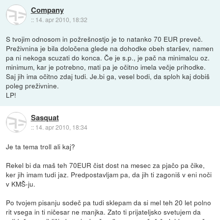
Company
::
14. apr 2010, 18:32
S tvojim odnosom in požrešnostjo je to natanko 70 EUR preveč.
Preživnina je bila določena glede na dohodke obeh staršev, namen
pa ni nekoga scuzati do konca. Če je s.p., je pač na minimalcu oz.
minimum, kar je potrebno, mati pa je očitno imela večje prihodke.
Saj jih ima očitno zdaj tudi. Je.bi ga, vesel bodi, da sploh kaj dobiš
poleg preživnine.
LP!
Sasquat
::
14. apr 2010, 18:34
Je ta tema troll ali kaj?
Rekel bi da maš teh 70EUR čist dost na mesec za pjačo pa čike,
ker jih imam tudi jaz. Predpostavljam pa, da jih ti zagoniš v eni noči
v KMŠ-ju.
Po tvojem pisanju sodeč pa tudi sklepam da si mel teh 20 let polno
rit vsega in ti ničesar ne manjka. Zato ti prijateljsko svetujem da