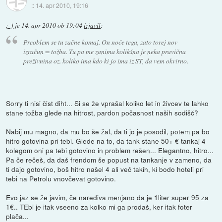
::
14. apr 2010, 19:16
;-)
je
14. apr 2010 ob 19:04
izjavil
:
Preoblem se tu začne komaj. On noče tega, zato torej nov
izračun = tožba. Tu pa me zanima kolikšna je neka pravična
preživnina oz. koliko ima kdo ki jo ima iz ST, da vem okvirno.
Sorry ti nisi čist diht... Si se že vprašal koliko let in živcev te lahko
stane tožba glede na hitrost, pardon počasnost naših sodišč?
Nabij mu magno, da mu bo še žal, da ti jo je posodil, potem pa bo
hitro gotovina pri tebi. Glede na to, da tank stane 50+ € tankaj 4
kolegom oni pa tebi gotovino in problem rešen... Elegantno, hitro...
Pa če rečeš, da daš frendom še popust na tankanje v zameno, da
ti dajo gotovino, boš hitro našel 4 ali več takih, ki bodo hoteli pri
tebi na Petrolu vnovčevat gotovino.
Evo jaz se že javim, če narediva menjano da je 1liter super 95 za
1€.. TEbi je itak vseeno za kolko mi ga prodaš, ker itak foter
plača...