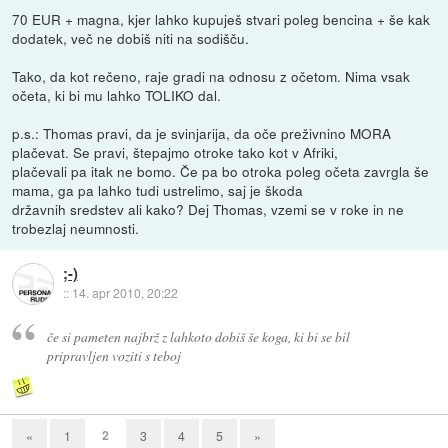
70 EUR + magna, kjer lahko kupuješ stvari poleg bencina + še kak
dodatek, več ne dobiš niti na sodišču.
Tako, da kot rečeno, raje gradi na odnosu z očetom. Nima vsak
očeta, ki bi mu lahko TOLIKO dal.
p.s.: Thomas pravi, da je svinjarija, da oče preživnino MORA
plačevat. Se pravi, štepajmo otroke tako kot v Afriki,
plačevali pa itak ne bomo. Če pa bo otroka poleg očeta zavrgla še
mama, ga pa lahko tudi ustrelimo, saj je škoda
državnih sredstev ali kako? Dej Thomas, vzemi se v roke in ne
trobezlaj neumnosti.
;-)
::
14. apr 2010, 20:22
če si pameten najbrž z lahkoto dobiš še koga, ki bi se bil
pripravljen voziti s teboj
2
«
1
3
4
5
»