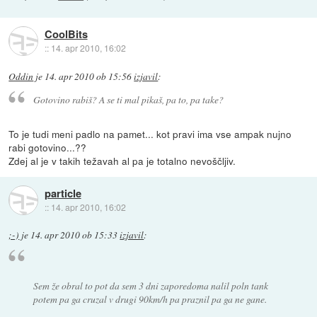
CoolBits
::
14. apr 2010, 16:02
Oddin
je
14. apr 2010 ob 15:56
izjavil
:
Gotovino rabiš? A se ti mal pikaš, pa to, pa take?
To je tudi meni padlo na pamet... kot pravi ima vse ampak nujno
rabi gotovino...??
Zdej al je v takih težavah al pa je totalno nevoščljiv.
particle
::
14. apr 2010, 16:02
;-)
je
14. apr 2010 ob 15:33
izjavil
:
Sem že obral to pot da sem 3 dni zaporedoma nalil poln tank
potem pa ga cruzal v drugi 90km/h pa praznil pa ga ne gane.