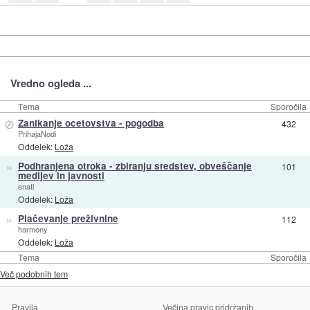
Vredno ogleda ...
Tema
Sporočila
⊘
Zanikanje ocetovstva - pogodba
432
PrihajaNodi
Oddelek:
Loža
»
Podhranjena otroka - zbiranju sredstev, obveščanje
101
medijev in javnosti
enati
Oddelek:
Loža
»
Plačevanje preživnine
112
harmony
Oddelek:
Loža
Tema
Sporočila
Več podobnih tem
Pravila
Večina pravic pridržanih