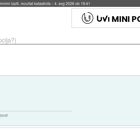
4. avg 2026 ob 19:41
cija?)
imit!