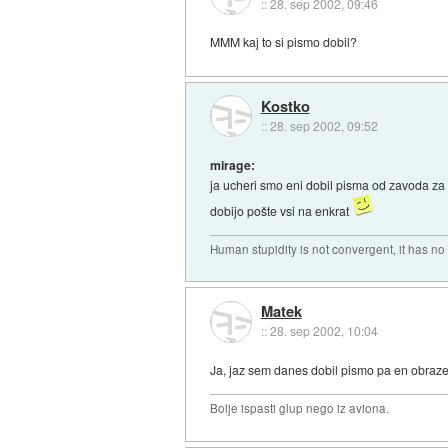
::
28. sep 2002, 09:46
MMM kaj to si pismo dobil?
Kostko
::
28. sep 2002, 09:52
mirage:
ja ucheri smo eni dobil pisma od zavoda za 
dobijo pošte vsi na enkrat
Human stupidity is not convergent, it has no l
Matek
::
28. sep 2002, 10:04
Ja, jaz sem danes dobil pismo pa en obraze
Bolje ispasti glup nego iz aviona.