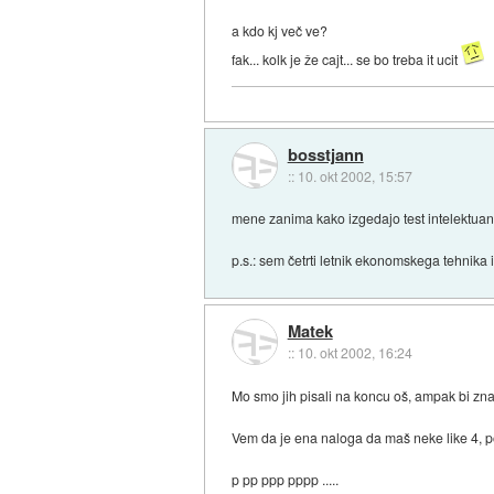
a kdo kj več ve?
fak... kolk je že cajt... se bo treba it ucit
bosstjann
::
10. okt 2002, 15:57
mene zanima kako izgedajo test intelektuan
p.s.: sem četrti letnik ekonomskega tehnika i
Matek
::
10. okt 2002, 16:24
Mo smo jih pisali na koncu oš, ampak bi znal
Vem da je ena naloga da maš neke like 4, po
p pp ppp pppp .....