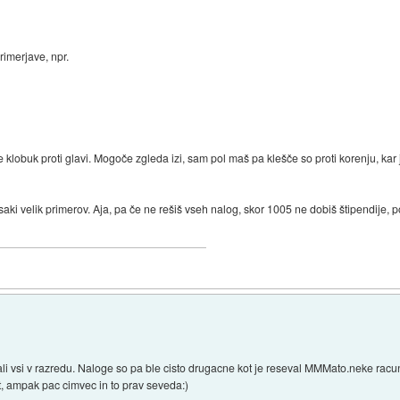
rimerjave, npr.
 je klobuk proti glavi. Mogoče zgleda izi, sam pol maš pa klešče so proti korenju, kar j
saki velik primerov. Aja, pa če ne rešiš vseh nalog, skor 1005 ne dobiš štipendije, 
ali vsi v razredu. Naloge so pa ble cisto drugacne kot je reseval MMMato.neke rac
it, ampak pac cimvec in to prav seveda:)