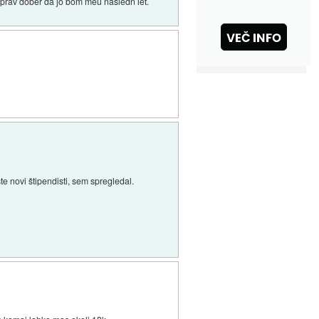
 prav dober da jo bom meu nasledn let.
te novi štipendisti, sem spregledal.