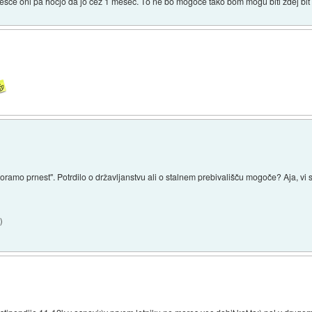
 esce oni pa hočjo da jo čez 1 mesec. To ne bo mogoče tako bom mogu biti zdej bit
moramo prnest". Potrdilo o državljanstvu ali o stalnem prebivališču mogoče? Aja, vi s
6
)