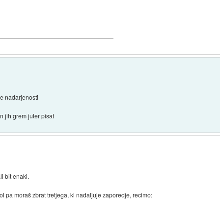
e nadarjenosti
n jih grem juter pisat
i bit enaki.
l pa moraš zbrat tretjega, ki nadaljuje zaporedje, recimo: