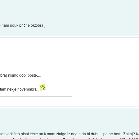
se nam pouk prične oktobra.)
bra) nismo dobl pošte....
o tam nekje novemnbra..
 sem odlično pisal teste pa k mam zlatga iz angle da bi dubu... pa ne bom. Zakaj? 