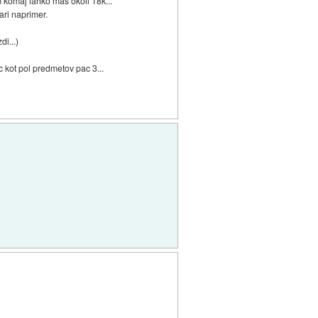
m komaj lahko mas okoli 18k...
vari naprimer.
di...)
c kot pol predmetov pac 3...