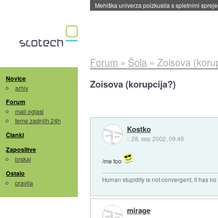
Forum
»
Šola
»
Zoisova (korup
Novice
Zoisova (korupcija?)
arhiv
Forum
mali oglasi
teme zadnjih 24h
Kostko
Članki
::
28. sep 2002, 09:46
Zaposlitve
brskaj
/me too
Ostalo
Human stupidity is not convergent, it has no l
pravila
mirage