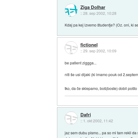
Ziga Dolhar
::
28. sep 2002, 10:28
Kdaj pa kej izvemo študentje? (Oz. oni, ki 
fictionel
::
29. sep 2002, 10:09
be patient ziggga...
niti še usi dijaki (ki imamo pouk od 2.septem
tko, da če sklepamo, boš(boste) dobil pošt
Dafri
::
1. okt 2002, 11:42
jaz sem dubu pismo... pa so mi tam rekli da