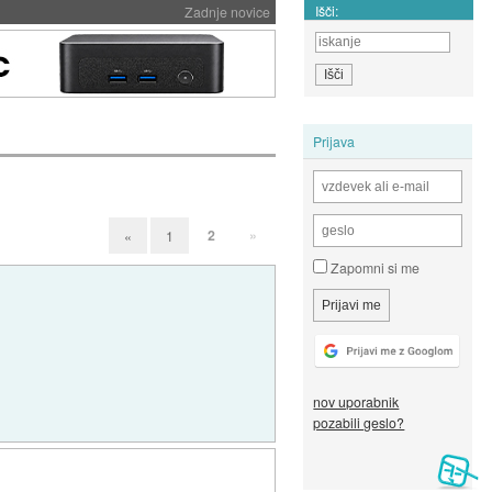
Išči:
Zadnje novice
Prijava
2
»
«
1
Zapomni si me
nov uporabnik
pozabili geslo?