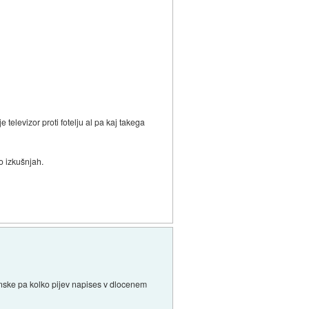
e televizor proti fotelju al pa kaj takega
po izkušnjah.
unske pa kolko pijev napises v dlocenem