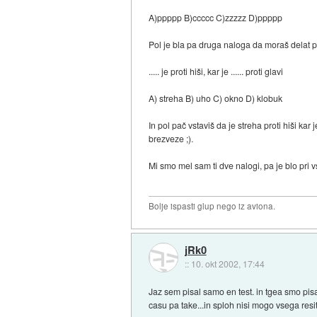
A)ppppp B)ccccc C)zzzzz D)ppppp
Pol je bla pa druga naloga da moraš delat p
..... je proti hiši, kar je ...... proti glavi
A) streha B) uho C) okno D) klobuk
In pol pač vstaviš da je streha proti hiši kar
brezveze ;).
Mi smo mel sam ti dve nalogi, pa je blo pri v
Bolje ispasti glup nego iz aviona.
jRk0
::
10. okt 2002, 17:44
Jaz sem pisal samo en test. in tgea smo pis
casu pa take...in sploh nisi mogo vsega res