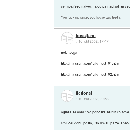
sem pa reso najvec nalog pa napisal najvec 
You fuck up once, you loose two teeth.
bosstjann
::
10. okt 2002, 17:47
neki tacga
http://maturant.com/iq/iq_test_01.htm
http://maturant.com/iq/iq_test_02.htm
fictionel
::
10. okt 2002, 20:58
oglasa se vam novi ponosni lastnik cojzove
sm ucer dobu posto, itak sm su pa ze u petk