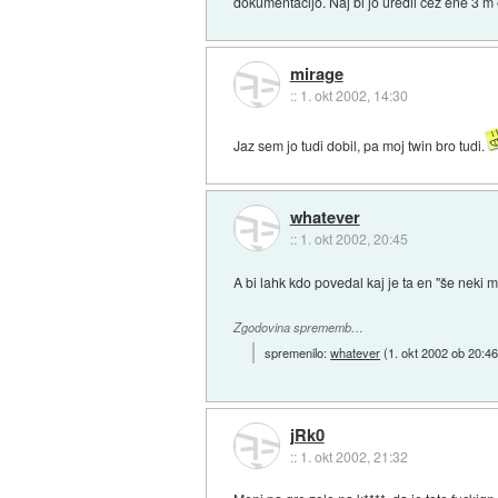
dokumentacijo. Naj bi jo uredil čez ene 3 m
mirage
::
1. okt 2002, 14:30
Jaz sem jo tudi dobil, pa moj twin bro tudi.
whatever
::
1. okt 2002, 20:45
A bi lahk kdo povedal kaj je ta en "še neki 
Zgodovina sprememb…
spremenilo:
whatever
(
1. okt 2002 ob 20:4
jRk0
::
1. okt 2002, 21:32