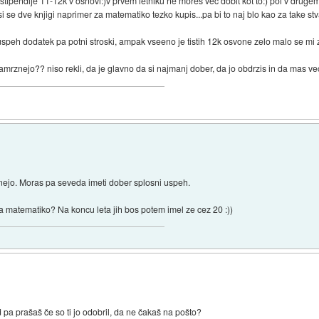
n stipendije 11-12k v osnovi:)v prvem letniku ne mores vec dobit kot to:) pol v druge
 si se dve knjigi naprimer za matematiko tezko kupis...pa bi to naj blo kao za take st
 uspeh dodatek pa potni stroski, ampak vseeno je tistih 12k osvone zelo malo se mi z
amrznejo?? niso rekli, da je glavno da si najmanj dober, da jo obdrzis in da mas ve
znejo. Moras pa seveda imeti dober splosni uspeh.
 za matematiko? Na koncu leta jih bos potem imel ze cez 20 :))
 pa prašaš če so ti jo odobril, da ne čakaš na pošto?