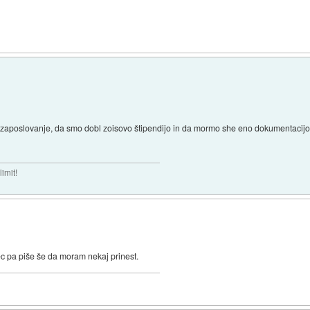
zaposlovanje, da smo dobl zoisovo štipendijo in da mormo she eno dokumentacijo pr
imit!
c pa piše še da moram nekaj prinest.