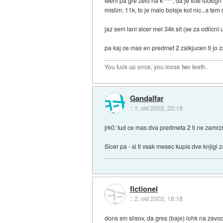
Meni pa gre zelo na k****, da je tote fuckig
mislim, 11k, to je malo bolsje kot nic...s tem
jaz sem lani sicer mel 34k sit (se za odlicni
pa kaj ce mas en predmet 2 zalkjucen ti jo z
You fuck up once, you loose two teeth.
Gandalfar
::
1. okt 2002, 22:18
jrk0: tud ce mas dva predmeta 2 ti ne zamr
Sicer pa - si ti vsak mesec kupis dve knjigi
fictionel
::
2. okt 2002, 18:18
dons sm slisov, da gres (baje) lohk na zavod