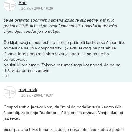
Phil
::
20. nov 2004, 16:29
če se pravilno spomnim namena Zoisove štipendije, naj bi jo
prejemali tisti, ki bi si po svoji "uspešnosti" prislužili kadrovsko
štipendijo, vendar je ne dobijo.
Če kljub svoji uspešnosti ne morejo pridobiti kadrovske štipendije,
pomeni da se jih v gospodarstvu (+javni sektor) ne potrebuje.
Država torej podpira izobraževanje kadra, ki se ga ne bo
potrebovalo.
Ne tisti ki prejemate Zoisovo razumeti tega kot napad. Je pa na
državi da porihta zadeve.
LP
moj_nick
::
20. nov 2004, 16:37
Gospodarstvo je tako khm, da jim ni do podeljevanja kadrovskih
štipendij, zato daje "nadarjenim" štipendije država. Vsaj nekaj, bi
jaz rekel.
Sicer pa, a bi ti kot firma, ki izdeluje neke tehnične zadeve podelil