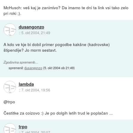
McHusch: veš kaj je zanimivo? Da imamo te dni ta link vsi tako zelo
pri roki ;).
dusangonzo
::
5. okt 2004, 21:49
A kdo ve kje bi dobil primer pogodbe kakšne (kadrovske)
štipendije? Jo morm sestavt.
Zgodovina sprememb…
spremenil:
dusangonzo
(
5. okt 2004 ob 21:49
)
lambda
::
7. okt 2004, 19:56
@trpo
Čestitke za coizovo :) Je po dolgih letih trud le poplačan ...
trpo
::
7. okt 2004, 20:07