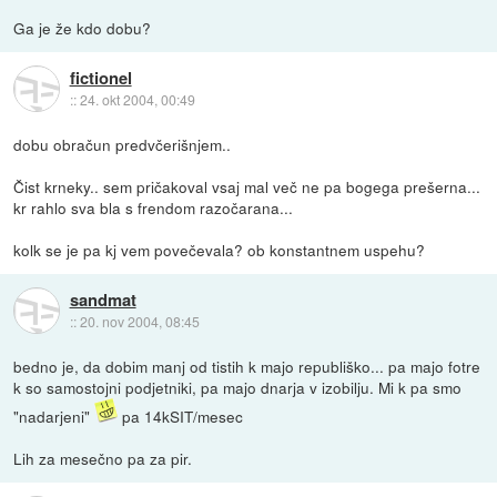
Ga je že kdo dobu?
fictionel
::
24. okt 2004, 00:49
dobu obračun predvčerišnjem..
Čist krneky.. sem pričakoval vsaj mal več ne pa bogega prešerna...
kr rahlo sva bla s frendom razočarana...
kolk se je pa kj vem povečevala? ob konstantnem uspehu?
sandmat
::
20. nov 2004, 08:45
bedno je, da dobim manj od tistih k majo republiško... pa majo fotre
k so samostojni podjetniki, pa majo dnarja v izobilju. Mi k pa smo
"nadarjeni"
pa 14kSIT/mesec
Lih za mesečno pa za pir.