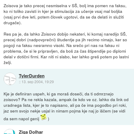
Zoisova je tako precej nesmiselna v SŠ, bolj ima pomen na faksu,
ko ni toliko zavisti in kjer je stimulacija za učenje vsaj mal boljša
(vsaj prvi dve leti, potem človek ugotovi, da se da delati in služiti
drugače).
Res pa je, da lahko Zoisovo dobijo nekateri, ki komaj naredijo SŠ,
precej dobri (nadpovprečni) študentje pa jih recimo nimajo, ker so
pogoji na faksu nesramno visoki. Na srečo pri nas na faksu ni
problema, če si le pripravljen, da boš za čas štipendije po diplomi
delal v dotični firmi. Kar niti ni slabo, ker lahko greš potem po lastni
želji.
TylerDurden
::
13. sep 2004, 19:29
Kje je definiran uspeh, ki ga moraš doseči, da ti odmrznejo
zoisovo? Pa ne rekla kazala, ampak če kdo ve oz. lahko da link od
uradnega lista, kjer je to napisano, ali pa če ima pogodbo pri roki,
jaz sem svojo nekje usjal in nimam pojma kje naj jo iščem (se vidi
da sem napol genij
)
Ziga Dolhar