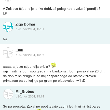
A Zoisovo štipendijo lahko dobivaš poleg kadrovske štipendije?
LP
Ziga Dolhar
::
20. nov 2004, 15:01
Ne.
jRk0
::
20. nov 2004, 15:06
aaaa, a je ze stipendija prisla?
rajsni niti ne bom sou gledat na bankomat, bom pocakal se 20 dni,
da dobim se drugo in se kaj prisparanega od starsev zraven
primazem pa se kaj kje pa grem po ojacevalec, wiii :D
Mr_Globus
::
20. nov 2004, 15:14
So pa preseta. Zakaj ne upoštevajo zadnji letnik gim? Jst pa se