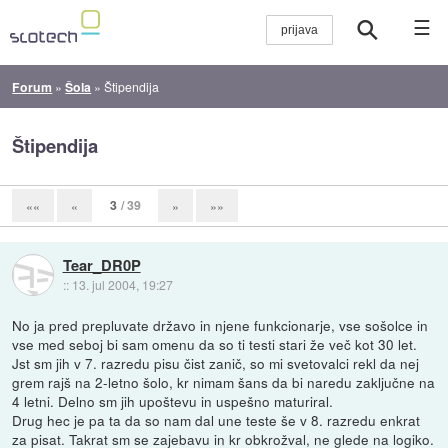
☰
Forum
»
Šola
»
Štipendija
Štipendija
3
/ 39
««
«
»
»»
Tear_DR0P
::
13. jul 2004, 19:27
No ja pred prepluvate državo in njene funkcionarje, vse sošolce in
vse med seboj bi sam omenu da so ti testi stari že več kot 30 let.
Jst sm jih v 7. razredu pisu čist zanič, so mi svetovalci rekl da nej
grem rajš na 2-letno šolo, kr nimam šans da bi naredu zaključne na
4 letni. Delno sm jih upoštevu in uspešno maturiral.
Drug hec je pa ta da so nam dal une teste še v 8. razredu enkrat
za pisat. Takrat sm se zajebavu in kr obkrožval, ne glede na logiko.