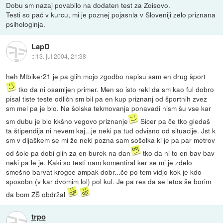
Dobu sm nazaj povabilo na dodaten test za Zoisovo.
Testi so pač v kurcu, mi je poznej pojasnla v Sloveniji zelo priznana
psihologinja.
LapD
::
13. jul 2004, 21:38
heh Mtbiker21 je pa glih mojo zgodbo napisu sam en drug šport
tko da ni osamljen primer. Men so isto rekl da sm kao ful dobro
pisal tiste teste odličn sm bil pa en kup priznanj od športnih zvez
sm mel pa je blo. Na šolska tekmovanja ponavadi nism šu vse kar
sm dubu je blo kkšno vegovo priznanje
Sicer pa če tko gledaš
ta štipendija ni nevem kaj...je neki pa tud odvisno od situacije. Jst k
sm v dijaškem se mi že neki pozna sam sošolka ki je pa par metrov
od šole pa dobi glih za en burek na dan
tko da ni to en bav bav
neki pa le je. Kaki so testi nam komentiral ker se mi je zdelo
smešno barvat krogce ampak dobr...če po tem vidjo kok je kdo
sposobn (v kar dvomim lol) pol kul. Je pa res da se letos še borim
da bom ZŠ obdržal
trpo