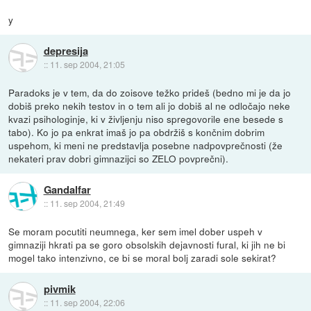
y
depresija
::
11. sep 2004, 21:05
Paradoks je v tem, da do zoisove težko prideš (bedno mi je da jo
dobiš preko nekih testov in o tem ali jo dobiš al ne odločajo neke
kvazi psihologinje, ki v življenju niso spregovorile ene besede s
tabo). Ko jo pa enkrat imaš jo pa obdržiš s končnim dobrim
uspehom, ki meni ne predstavlja posebne nadpovprečnosti (že
nekateri prav dobri gimnazijci so ZELO povprečni).
Gandalfar
::
11. sep 2004, 21:49
Se moram pocutiti neumnega, ker sem imel dober uspeh v
gimnaziji hkrati pa se goro obsolskih dejavnosti fural, ki jih ne bi
mogel tako intenzivno, ce bi se moral bolj zaradi sole sekirat?
pivmik
::
11. sep 2004, 22:06