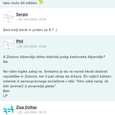
tako muču bit odličen
Sergio
::
20. nov 2004, 15:30
Sem tretji letnik in priden za 8.7 :)
Phil
::
20. nov 2004, 15:34
A Zoisovo štipendijo lahko dobivaš poleg kadrovske štipendije?
Ne.
Ne vidim logike zakaj ne. Smiselno je da ne moreš hkrati dobivati
republiške in Zoisove, ker ti pač oboje da država. Eh najbrž kakšen
ostanek iz samoupravnega socializma v stilu
"hitro zabij nazaj, če
.
kdo (preveč) iz povprečja gleda"
Bah.
LP
Ziga Dolhar
::
20. nov 2004, 16:15