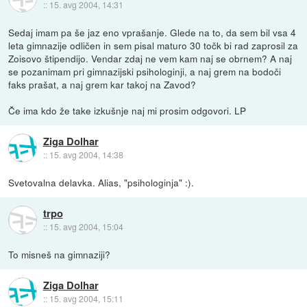
::
15. avg 2004, 14:31
Sedaj imam pa še jaz eno vprašanje. Glede na to, da sem bil vsa 4
leta gimnazije odličen in sem pisal maturo 30 točk bi rad zaprosil za
Zoisovo štipendijo. Vendar zdaj ne vem kam naj se obrnem? A naj
se pozanimam pri gimnazijski psihologinji, a naj grem na bodoči
faks prašat, a naj grem kar takoj na Zavod?
Če ima kdo že take izkušnje naj mi prosim odgovori. LP
Ziga Dolhar
::
15. avg 2004, 14:38
Svetovalna delavka. Alias, "psihologinja" :).
trpo
::
15. avg 2004, 15:04
To misneš na gimnaziji?
Ziga Dolhar
::
15. avg 2004, 15:11