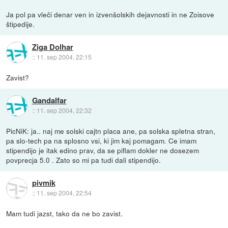
Ja pol pa vleči denar ven in izvenšolskih dejavnosti in ne Zoisove
štipedije.
Ziga Dolhar
::
11. sep 2004, 22:15
Zavist?
Gandalfar
::
11. sep 2004, 22:32
PicNiK: ja.. naj me solski cajtn placa ane, pa solska spletna stran,
pa slo-tech pa na splosno vsi, ki jim kaj pomagam. Ce imam
stipendijo je itak edino prav, da se piflam dokler ne dosezem
povprecja 5.0 . Zato so mi pa tudi dali stipendijo.
pivmik
::
11. sep 2004, 22:54
Mam tudi jazst, tako da ne bo zavist.