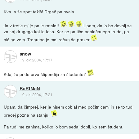
Kva, a že spet težiš! Drgač pa hvala.
Ja v tretje mi je pa le ratalo!!
Upam, da jo bo dovolj se
za kaj drugega kot le faks. Kar se pa tiče poplačanega truda, pa
nič ne vem. Trenutno je moj račun še prazen
snow
::
9. okt 2004, 17:17
Kdaj že pride prva štipendija za študente?
BaRtMaN
::
9. okt 2004, 17:21
Upam, da čimprej, ker je nisem dobial med počitnicami in se to tudi
precej pozna na stanju.
Pa tudi me zanima, koliko jo bom sedaj dobil, ko sem študent.