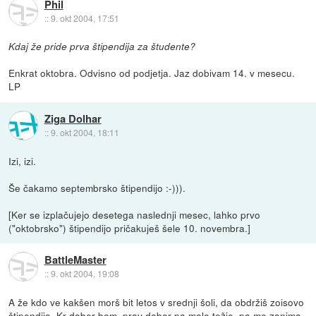
Phil
::
9. okt 2004, 17:51
Kdaj že pride prva štipendija za študente?
Enkrat oktobra. Odvisno od podjetja. Jaz dobivam 14. v mesecu.
LP
Ziga Dolhar
::
9. okt 2004, 18:11
Izi, izi.
Še čakamo septembrsko štipendijo :-))).
[Ker se izplačujejo desetega naslednji mesec, lahko prvo
("oktobrsko") štipendijo pričakuješ šele 10. novembra.]
BattleMaster
::
9. okt 2004, 19:08
A že kdo ve kakšen morš bit letos v srednji šoli, da obdržiš zoisovo
štipendijo. Kr dober bom, prav dober pa malo težje, pa me zanima