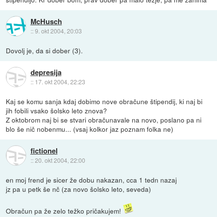
McHusch
::
9. okt 2004, 20:03
Dovolj je, da si dober (3).
depresija
::
17. okt 2004, 22:23
Kaj se komu sanja kdaj dobimo nove obračune štipendij, ki naj bi
jih fobili vsako šolsko leto znova?
Z oktobrom naj bi se stvari obračunavale na novo, poslano pa ni
blo še nič nobenmu... (vsaj kolkor jaz poznam folka ne)
fictionel
::
20. okt 2004, 22:00
en moj frend je sicer že dobu nakazan, cca 1 tedn nazaj
jz pa u petk še nč (za novo šolsko leto, seveda)
Obračun pa že zelo težko pričakujem!