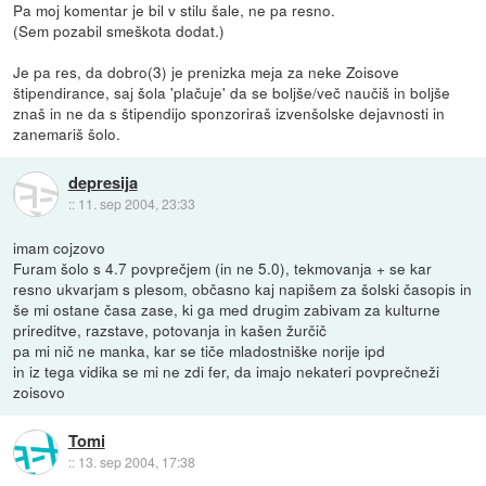
Pa moj komentar je bil v stilu šale, ne pa resno.
(Sem pozabil smeškota dodat.)
Je pa res, da dobro(3) je prenizka meja za neke Zoisove
štipendirance, saj šola 'plačuje' da se boljše/več naučiš in boljše
znaš in ne da s štipendijo sponzoriraš izvenšolske dejavnosti in
zanemariš šolo.
depresija
::
11. sep 2004, 23:33
imam cojzovo
Furam šolo s 4.7 povprečjem (in ne 5.0), tekmovanja + se kar
resno ukvarjam s plesom, občasno kaj napišem za šolski časopis in
še mi ostane časa zase, ki ga med drugim zabivam za kulturne
prireditve, razstave, potovanja in kašen žurčič
pa mi nič ne manka, kar se tiče mladostniške norije ipd
in iz tega vidika se mi ne zdi fer, da imajo nekateri povprečneži
zoisovo
Tomi
::
13. sep 2004, 17:38