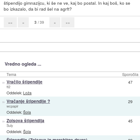
štipendijo gimnazijcu, ki še ne ve, kaj bo postal. In kaj boš, ko se
bo izkazalo, da bi rad šel na agrft?
3
/ 39
««
«
»
»»
Vredno ogleda ...
Tema
Sporočila
»
Vračilo štipendije
47
tt2
Oddelek:
Loža
»
Vračanje štipendije ?
29
wcpapir
Oddelek:
Šola
»
Zoisova štipendija
45
Suly
Oddelek:
Šola
Štipendije (Zoisova in morebitne druge)