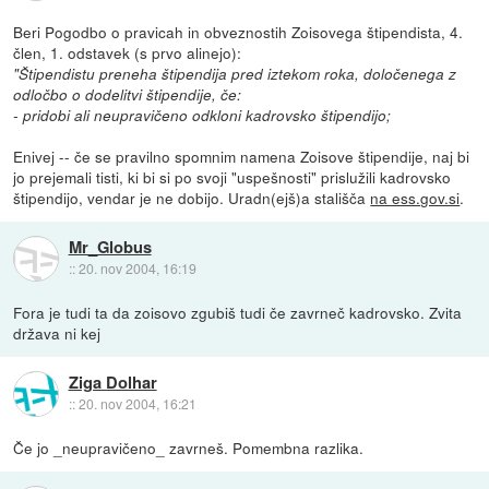
Beri Pogodbo o pravicah in obveznostih Zoisovega štipendista, 4.
člen, 1. odstavek (s prvo alinejo):
"Štipendistu preneha štipendija pred iztekom roka, določenega z
odločbo o dodelitvi štipendije, če:
- pridobi ali neupravičeno odkloni kadrovsko štipendijo;
Enivej -- če se pravilno spomnim namena Zoisove štipendije, naj bi
jo prejemali tisti, ki bi si po svoji "uspešnosti" prislužili kadrovsko
štipendijo, vendar je ne dobijo. Uradn(ejš)a stališča
na ess.gov.si
.
Mr_Globus
::
20. nov 2004, 16:19
Fora je tudi ta da zoisovo zgubiš tudi če zavrneč kadrovsko. Zvita
država ni kej
Ziga Dolhar
::
20. nov 2004, 16:21
Če jo _neupravičeno_ zavrneš. Pomembna razlika.