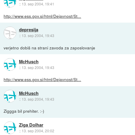
::
13. sep 2004, 19:41
http://www.ess.gov.si/html/Dejavnost/St...
depresija
::
13. sep 2004, 19:43
verjetno dobiš na strani zavoda za zaposlovanje
McHusch
::
13. sep 2004, 19:43
http://www.ess.gov.si/html/Dejavnost/St...
McHusch
::
13. sep 2004, 19:43
Ziggga bil prehiter. :-)
Ziga Dolhar
::
13. sep 2004, 20:02