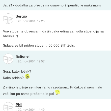
Ja, 21k dodatka za prevoz na osnovno štipendijo je maksimum.
Sergio
::
20. nov 2004, 12:25
Vse studente obvescam, da jih caka edina zamudla stipendija na
racunu. :)
Splaca se bit priden student. 50.000 SIT, Zois.
fictionel
::
20. nov 2004, 12:57
Serz, kater letnik?
Kako priden?
Z višino letošnje sem kar rahlo razočaran.. Pričakoval sem malo
več, kot pa samo prešerna in pol
Phil
::
20. nov 2004, 14:49