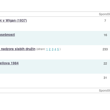
Sporoči
t v Wigan (1937)
7
asebnosti
16
 nadzora slabih družin
(strani:
1
2
3
4
5
)
233
wellova 1984
22
31
Sporoči