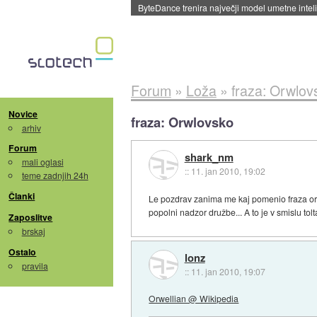
ByteDance trenira največji model umetne intel
Forum
»
Loža
»
fraza: Orwlov
Novice
fraza: Orwlovsko
arhiv
Forum
shark_nm
mali oglasi
::
11. jan 2010, 19:02
teme zadnjih 24h
Članki
Le pozdrav zanima me kaj pomenio fraza o
popolni nadzor družbe... A to je v smislu tolta
Zaposlitve
brskaj
Ostalo
lonz
pravila
::
11. jan 2010, 19:07
Orwellian @ Wikipedia