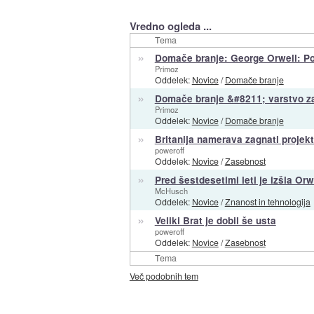
Vredno ogleda ...
Tema
»
Domače branje: George Orwell: Po
Primoz
Oddelek:
Novice
/
Domače branje
»
Domače branje &#8211; varstvo z
Primoz
Oddelek:
Novice
/
Domače branje
»
Britanija namerava zagnati projekt
poweroff
Oddelek:
Novice
/
Zasebnost
»
Pred šestdesetimi leti je izšla Or
McHusch
Oddelek:
Novice
/
Znanost in tehnologija
»
Veliki Brat je dobil še usta
poweroff
Oddelek:
Novice
/
Zasebnost
Tema
Več podobnih tem