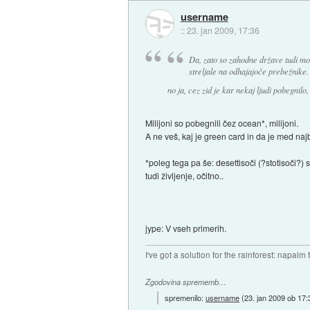
username
::
23. jan 2009, 17:36
Da, zato so zahodne države tudi mora
streljale na odhajajoče prebežnike.
no ja, cez zid je kar nekaj ljudi pobegnilo
Milijoni so pobegnili čez ocean*, milijoni.
A ne veš, kaj je green card in da je med najb
*poleg tega pa še: desettisoči (?stotisoči?) 
tudi življenje, očitno..
jype: V vseh primerih.
I've got a solution for the rainforest: napalm
Zgodovina sprememb…
spremenilo:
username
(
23. jan 2009 ob 17: