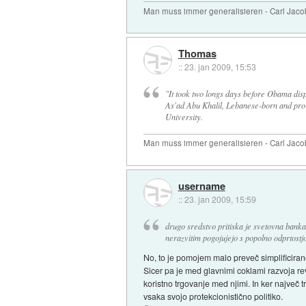
Man muss immer generalisieren - Carl Jaco
Thomas
::
23. jan 2009, 15:53
"It took two longs days before Obama disp
As'ad Abu Khalil, Lebanese-born and pro-Pa
University.
Man muss immer generalisieren - Carl Jaco
username
::
23. jan 2009, 15:59
drugo sredstvo pritiska je svetovna bank
nerazvitim pogojujejo s popolno odprtostjo
No, to je pomojem malo preveč simplificiran
Sicer pa je med glavnimi coklami razvoja rev
koristno trgovanje med njimi. In ker največ
vsaka svojo protekcionistično politiko.