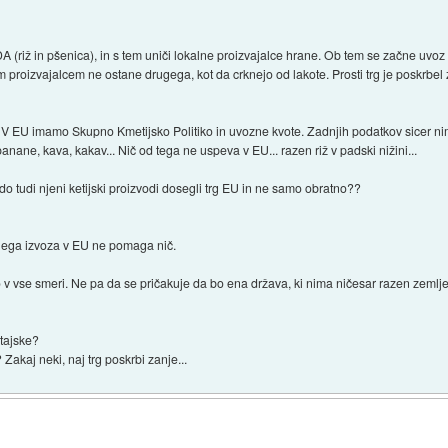
DA (riž in pšenica), in s tem uniči lokalne proizvajalce hrane. Ob tem se začne uvoz p
čim proizvajalcem ne ostane drugega, kot da crknejo od lakote. Prosti trg je poskrbel
. V EU imamo Skupno Kmetijsko Politiko in uvozne kvote. Zadnjih podatkov sicer ni
anane, kava, kakav... Nič od tega ne uspeva v EU... razen riž v padski nižini...
odo tudi njeni ketijski proizvodi dosegli trg EU in ne samo obratno??
ega izvoza v EU ne pomaga nič.
o v vse smeri. Ne pa da se pričakuje da bo ena država, ki nima ničesar razen zemlje
itajske?
? Zakaj neki, naj trg poskrbi zanje...