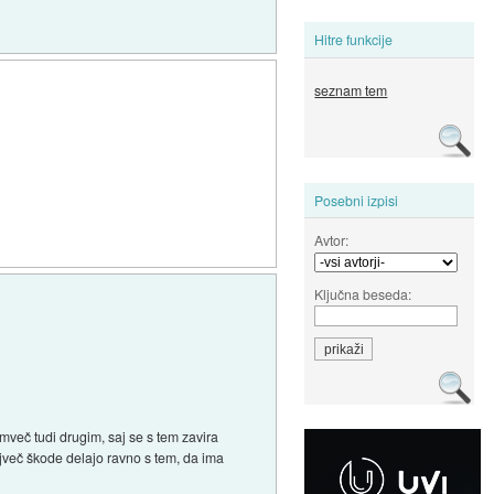
Hitre funkcije
seznam tem
Posebni izpisi
Avtor:
Ključna beseda:
emveč tudi drugim, saj se s tem zavira
ajveč škode delajo ravno s tem, da ima