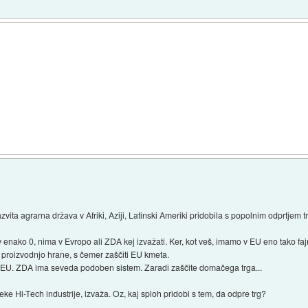
zvita agrarna država v Afriki, Aziji, Latinski Ameriki pridobila s popolnim odprtjem 
enako 0, nima v Evropo ali ZDA kej izvažati. Ker, kot veš, imamo v EU eno tako faj
no proizvodnjo hrane, s čemer zaščiti EU kmeta.
v EU. ZDA ima seveda podoben sistem. Zaradi zaščite domačega trga...
 neke Hi-Tech industrije, izvaža. Oz, kaj sploh pridobi s tem, da odpre trg?