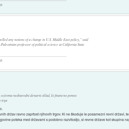
bi
elled any notions of a change in U.S. Middle East policy," said
lestinian professor of political science at California State
bi
a oziroma nednarodni denarni sklad, ki financno pomoc
 trga
o.
nih držav ravno zaprtost njihovih trgov. Ki ne škoduje le posamezni revni državi, t
 trgovine poteka med državami s podobno razvitostjo, si revne države kot skupina n