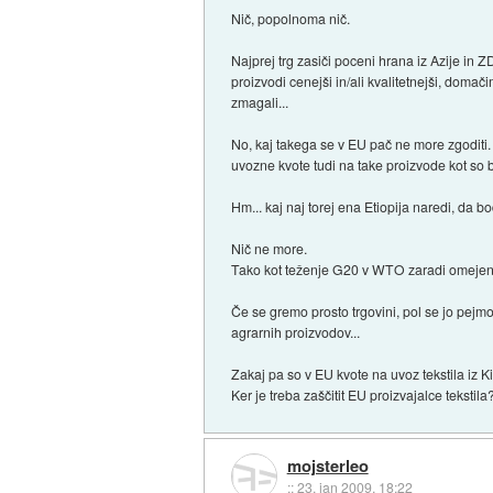
Nič, popolnoma nič.
Najprej trg zasiči poceni hrana iz Azije in Z
proizvodi cenejši in/ali kvalitetnejši, doma
zmagali...
No, kaj takega se v EU pač ne more zgoditi
uvozne kvote tudi na take proizvode kot so b
Hm... kaj naj torej ena Etiopija naredi, da b
Nič ne more.
Tako kot teženje G20 v WTO zaradi omejen
Če se gremo prosto trgovini, pol se jo pejm
agrarnih proizvodov...
Zakaj pa so v EU kvote na uvoz tekstila iz K
Ker je treba zaščitit EU proizvajalce tekstila
mojsterleo
::
23. jan 2009, 18:22