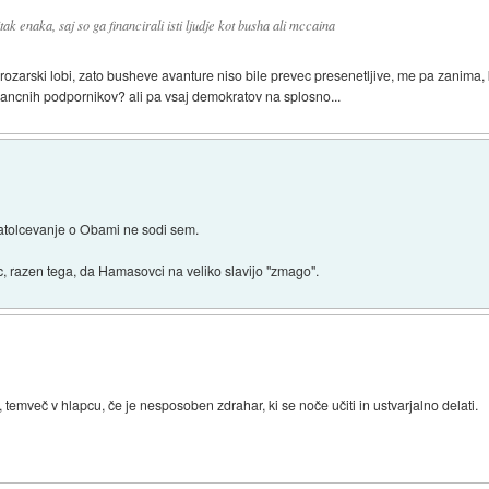
itak enaka, saj so ga financirali isti ljudje kot busha ali mccaina
orozarski lobi, zato busheve avanture niso bile prevec presenetljive, me pa zanima
ancnih podpornikov? ali pa vsaj demokratov na splosno...
 natolcevanje o Obami ne sodi sem.
c, razen tega, da Hamasovci na veliko slavijo "zmago".
emveč v hlapcu, če je nesposoben zdrahar, ki se noče učiti in ustvarjalno delati.