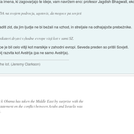
a imena, ki zagovarjajo te ideje, vam navržem eno: profesor Jagdish Bhagwati, ek
ZDA na svojem podrocju, ugotovis, da mogoce pa sovjeti
iti zid, da jim ljudje ne bi bežali na vzhod, in streljale na odhajajoče prebežnike.
sikateri drzavi vzhodne evrope visji kot v sami SZ.
 je bil celo višji kot marsikje v zahodni evropi. Seveda preden so prišli Sovjeti.
 razvita kot Avstrija (pa ne samo Avstrija).
 the lot. (Jeremy Clarkson)
k Obama has taken the Middle East by surprise with the
 statement on the conflict between Arabs and Israelis was
.