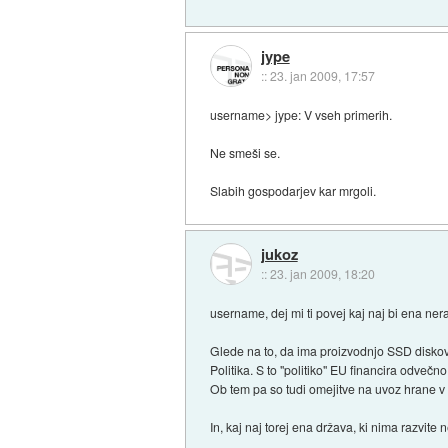
jype
::
23. jan 2009, 17:57
username> jype: V vseh primerih.
Ne smeši se.
Slabih gospodarjev kar mrgoli.
jukoz
::
23. jan 2009, 18:20
username, dej mi ti povej kaj naj bi ena nera
Glede na to, da ima proizvodnjo SSD diskov 
Politika. S to "politiko" EU financira odveč
Ob tem pa so tudi omejitve na uvoz hrane 
In, kaj naj torej ena država, ki nima razvite