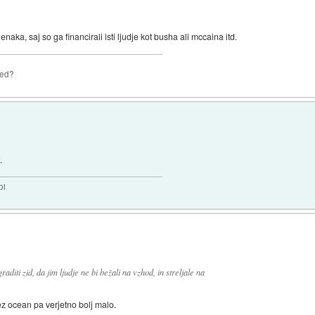
k enaka, saj so ga financirali isti ljudje kot busha ali mccaina itd.
zed?
.
bi
diti zid, da jim ljudje ne bi bežali na vzhod, in streljale na
cez ocean pa verjetno bolj malo.