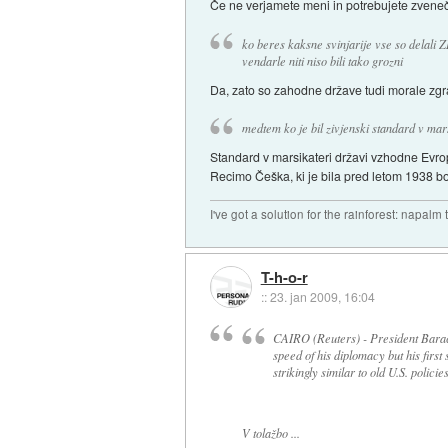
Če ne verjamete meni in potrebujete zveneč
ko beres kaksne svinjarije vse so delali 
vendarle niti niso bili tako grozni
Da, zato so zahodne države tudi morale zgrad
medtem ko je bil zivjenski standard v mar
Standard v marsikateri državi vzhodne Evrope
Recimo Češka, ki je bila pred letom 1938 bolj
I've got a solution for the rainforest: napalm
T-h-o-r
::
23. jan 2009, 16:04
CAIRO (Reuters) - President Barac
speed of his diplomacy but his first
strikingly similar to old U.S. policies
V tolažbo ...