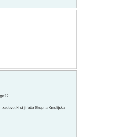
trga??
n zadevo, ki si ji reče Skupna Kmetijska