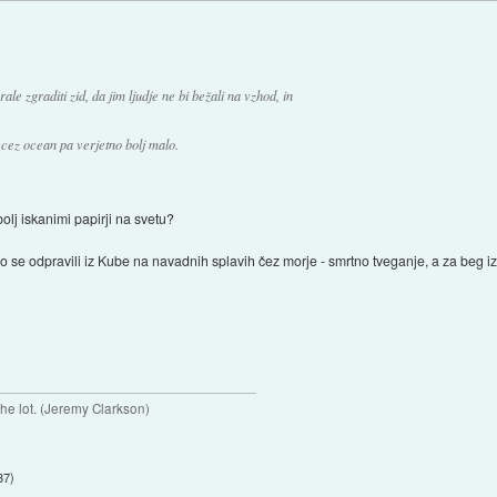
le zgraditi zid, da jim ljudje ne bi bežali na vzhod, in
, cez ocean pa verjetno bolj malo.
olj iskanimi papirji na svetu?
so se odpravili iz Kube na navadnih splavih čez morje - smrtno tveganje, a za beg iz 
 the lot. (Jeremy Clarkson)
37
)