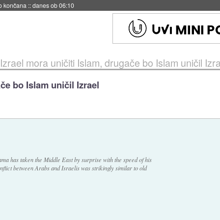
s ob 06:09
Izrael mora uničiti Islam, drugače bo Islam uničil Izr
če bo Islam uničil Izrael
 has taken the Middle East by surprise with the speed of his
nflict between Arabs and Israelis was strikingly similar to old