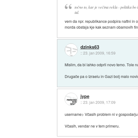
točno to, kar je večina rekla - politika bo 
itd.
vem da npr. republikance podpira naftni in 
morda obstaja kje kak seznam obamovih fin
dzinks63
::
23. jan 2009, 16:59
Mislim, da bi lahko odprli novo temo. Tole
Drugače pa o Izraelu in Gazi bolj malo novi
jype
::
23. jan 2009, 17:09
username> Včasih problem ni v gospodarju, t
Včasih, vendar ne v tem primeru.