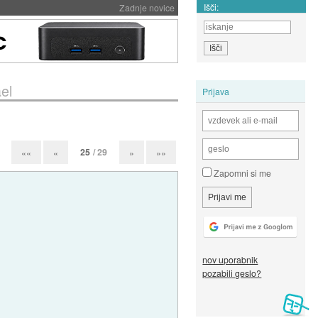
Išči:
Zadnje novice
ael
Prijava
25
/ 29
««
«
»
»»
Zapomni si me
nov uporabnik
pozabili geslo?