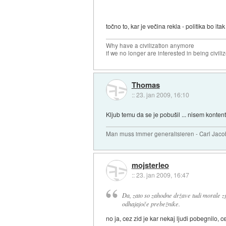
točno to, kar je večina rekla - politika bo ita
Why have a civilization anymore
if we no longer are interested in being civili
Thomas
::
23. jan 2009, 16:10
Kljub temu da se je pobušil ... nisem kontent
Man muss immer generalisieren - Carl Jaco
mojsterleo
::
23. jan 2009, 16:47
Da, zato so zahodne države tudi morale zgra
odhajajoče prebežnike.
no ja, cez zid je kar nekaj ljudi pobegnilo, 