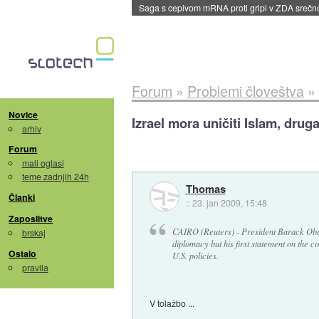
BMW v vozilih začel predvajati reklame
::
dane
Forum
»
Problemi človeštva
»
Novice
Izrael mora uničiti Islam, druga
arhiv
Forum
mali oglasi
teme zadnjih 24h
Thomas
Članki
::
23. jan 2009, 15:48
Zaposlitve
CAIRO (Reuters) - President Barack Obama
brskaj
diplomacy but his first statement on the co
Ostalo
U.S. policies.
pravila
V tolažbo ...