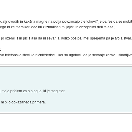
o daljnovodih in kakšna magnetna polja povzrocajo tile tokovi? je pa res da se mobite
ga bi že marsikeri dec bil z izmaličenimi jajčki in obžepnimi deli telesa:)
ki jo ozemljiš in pičiš asa da ni sevanja. kolko boš pa imel sprejema pa je tvoja stvar.
:
o telefonsko številko ničničderise... ker so ugotovili da je sevanje zdravju škodljiv
ojo prfokso za biologijo, ki je magister.
a ni bilo dokazanega primera.