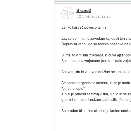
Brane2
::
27. maj 2002, 22:23
Lahko kaj več poveš o tem ?
Jaz se denimo ne zavedam kaj dosti teh stva
Čeprav bi verjel, da so recimo posadke na rad
Si mel to v mislih ? Kolega, ki čuva ajzenpon
Saj ne, da mu verjamem (se mi ni dalo zajeba
Saj vem, da te valovne dolžine ne ioniziraj
Še pomnim zgodbo o kretenu, ki se je hodil 
"prijetno toplo".
Tip si je prnesu sestavljiv stol, pir itd in s
geosinhroni orbiti nekam slabo sliši (čemur 
Še preden bi se fino skuhal, je kreten odskoči