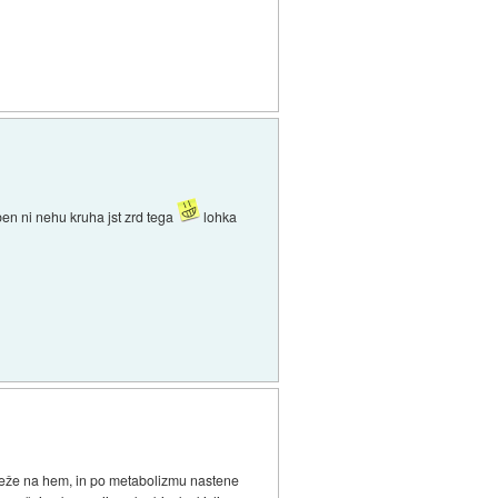
ben ni nehu kruha jst zrd tega
lohka
veže na hem, in po metabolizmu nastene