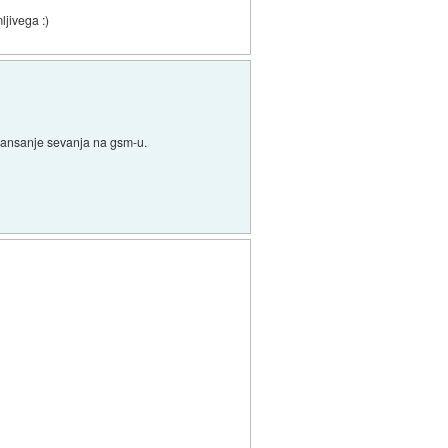
ljivega :)
 zmansanje sevanja na gsm-u.