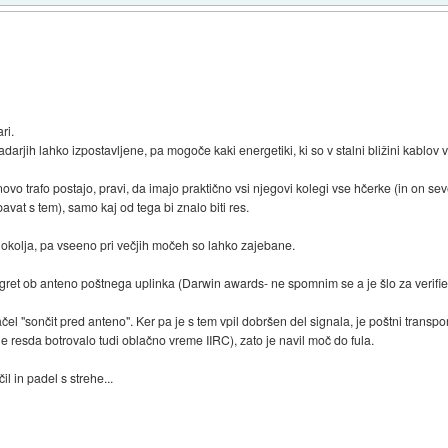
ri.
arjih lahko izpostavljene, pa mogoče kaki energetiki, ki so v stalni bližini kablov v
ovo trafo postajo, pravi, da imajo praktično vsi njegovi kolegi vse hčerke (in on sev
vat s tem), samo kaj od tega bi znalo biti res.
o okolja, pa vseeno pri večjih močeh so lahko zajebane.
gret ob anteno poštnega uplinka (Darwin awards- ne spomnim se a je šlo za verified
e začel "sončit pred anteno". Ker pa je s tem vpil dobršen del signala, je poštni trans
je resda botrovalo tudi oblačno vreme IIRC), zato je navil moč do fula.
l in padel s strehe...