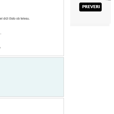
l drži čisto ob telesu.
..
o