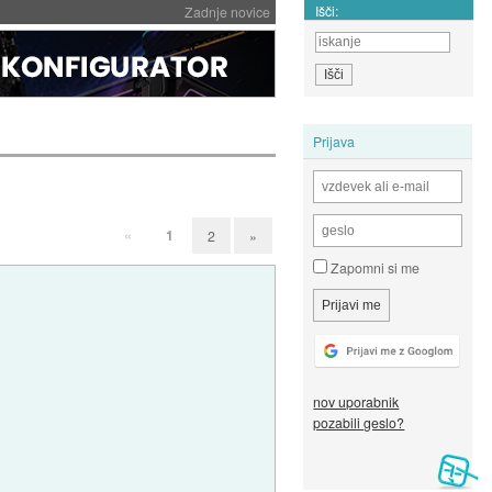
Išči:
Zadnje novice
Prijava
«
1
2
»
Zapomni si me
nov uporabnik
pozabili geslo?