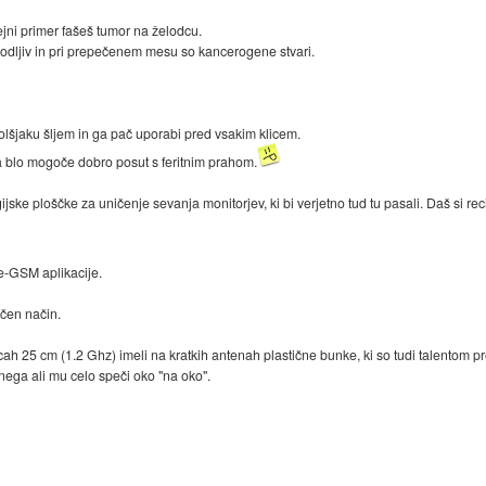
mejni primer fašeš tumor na želodcu.
škodljiv in pri prepečenem mesu so kancerogene stvari.
bolšjaku šljem in ga pač uporabi pred vsakim klicem.
ga blo mogoče dobro posut s feritnim prahom.
jske ploščke za uničenje sevanja monitorjev, ki bi verjetno tud tu pasali. Daš si r
ne-GSM aplikacije.
čen način.
cah 25 cm (1.2 Ghz) imeli na kratkih antenah plastične bunke, ki so tudi talentom p
čnega ali mu celo speči oko "na oko".