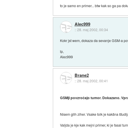
to je samo en primer... btw kak so ga pa doka
Alec999
::
28. maj 2002, 00:34
Kokr jst wem, dokaza da sevanje GSM-a pov
lp,
Alec999
Brane2
::
28. maj 2002, 00:41
GSMji povzročajo tumor. Dokazano. Vpraš
Nisem glih ziher. Vsake tolk je kakšna študij
Valjda je kje kak mejni primer, ki je fasal tu