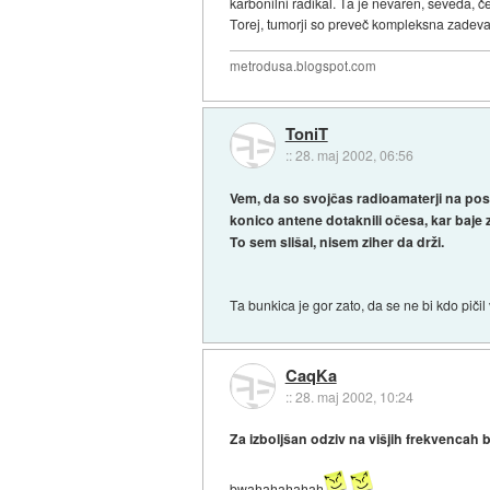
karbonilni radikal. Ta je nevaren, seveda, če
Torej, tumorji so preveč kompleksna zadeva
metrodusa.blogspot.com
ToniT
::
28. maj 2002, 06:56
Vem, da so svojčas radioamaterji na post
konico antene dotaknili očesa, kar baje 
To sem slišal, nisem ziher da drži.
Ta bunkica je gor zato, da se ne bi kdo piči
CaqKa
::
28. maj 2002, 10:24
Za izboljšan odziv na višjih frekvencah
bwahahahahah