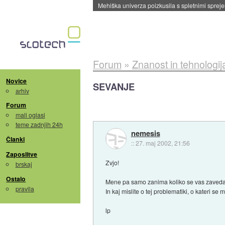
Evropska vesoljska agencija razvija svojo rak
Forum
»
Znanost in tehnologij
Novice
SEVANJE
arhiv
Forum
mali oglasi
teme zadnjih 24h
nemesis
Članki
::
27. maj 2002, 21:56
Zaposlitve
Zvjo!
brskaj
Ostalo
Mene pa samo zanima koliko se vas zaveda
pravila
In kaj mislite o tej problematiki, o kateri se
lp