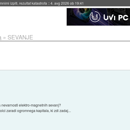
eto za večkratno uporabo
::
4. avg 2026 ob 19:41
a
»
SEVANJE
 nevarnosti elektro-magnetnih sevanj?
 molci zaradi ogromnega kapitala, ki zdi zadaj...