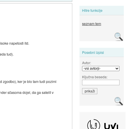
Hitre funkcije
seznam tem
isoke napetosti itd.
Posebni izpisi
eda tud).
Avtor:
Ključna beseda:
 zgodbo), ker je blo tam tudi pozimi
ponder sčasoma dojel, da ga satelit v