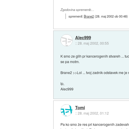
Zgodovina sprememb…
spremenil:
Brane2
(
28. maj 2002 ob 00:48
)
Alec999
::
28. maj 2002, 00:55
K smo ze glih pr kancerogenih stvareh ... tu
se pa motm.
Brane2 >>Lol ... tvoj zadnik odstavek me je 
lp,
Alec999
Tomi
::
28. maj 2002, 01:12
Pa ko smo že res pri kancerogenih zadevah