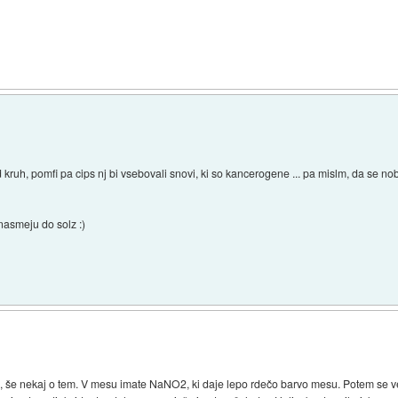
d kruh, pomfi pa cips nj bi vsebovali snovi, ki so kancerogene ... pa mislm, da se no
nasmeju do solz :)
, še nekaj o tem. V mesu imate NaNO2, ki daje lepo rdečo barvo mesu. Potem se 