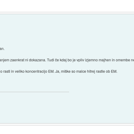
an.
anjem zaenkrat ni dokazana. Tudi če kdaj bo je vpliv izjemno majhen in omembe n
rasti in veliko koncentracijo EM. Ja, miške so malce hitrej rastle ob EM.
)