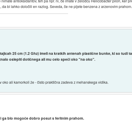
 nimate antioksidantov, teh pa npr. ni, če imate v želodcu Helicobacter pilori, ker p
, da bi lahko določili en razlog. Seveda, če ne pijete benzena z arzenovim prahom
ajicah 25 cm (1.2 Ghz) imeli na kratkih antenah plastične bunke, ki so tudi t
znalo oslepiti dotičnega ali mu celo speči oko "na oko".
l v oko ali kamorkoli že - čisto praktična zadeva z mehanskega vidika.
 bi ga blo mogoče dobro posut s feritnim prahom.