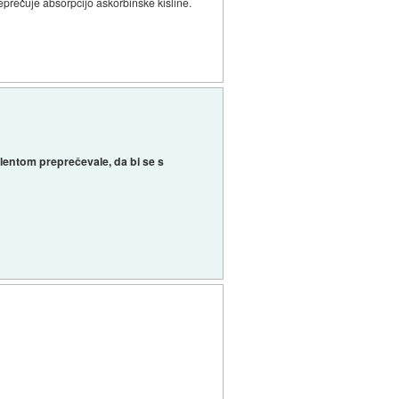
reprečuje absorpcijo askorbinske kisline.
.
alentom preprečevale, da bi se s