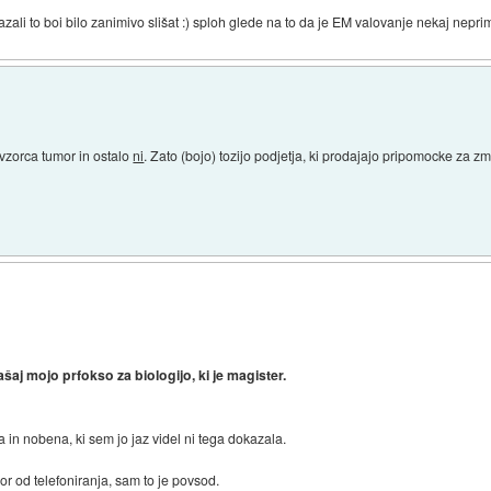
zali to boi bilo zanimivo slišat :) sploh glede na to da je EM valovanje nekaj neprim
zorca tumor in ostalo
ni
. Zato (bojo) tozijo podjetja, ki prodajajo pripomocke za
aj mojo prfokso za biologijo, ki je magister.
a in nobena, ki sem jo jaz videl ni tega dokazala.
mor od telefoniranja, sam to je povsod.