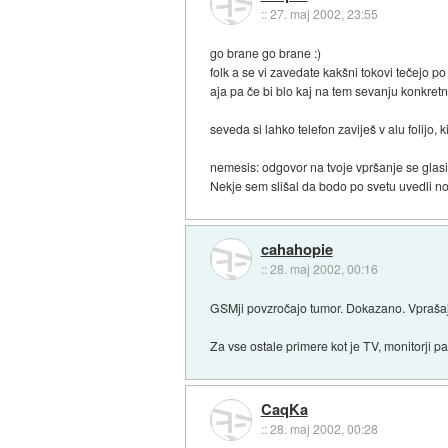
::
27. maj 2002, 23:55
go brane go brane :)
folk a se vi zavedate kakšni tokovi tečejo p
aja pa če bi blo kaj na tem sevanju konkretne
seveda si lahko telefon zaviješ v alu folijo, 
nemesis: odgovor na tvoje vpršanje se glasi
Nekje sem slišal da bodo po svetu uvedli nov
cahahopie
::
28. maj 2002, 00:16
GSMji povzročajo tumor. Dokazano. Vprašaj m
Za vse ostale primere kot je TV, monitorji p
CaqKa
::
28. maj 2002, 00:28