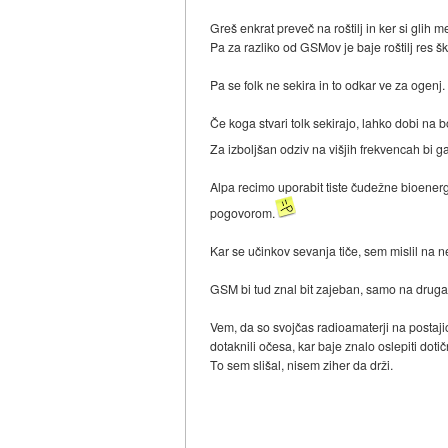
Greš enkrat preveč na roštilj in ker si glih 
Pa za razliko od GSMov je baje roštilj res 
Pa se folk ne sekira in to odkar ve za ogenj.
Če koga stvari tolk sekirajo, lahko dobi na 
Za izboljšan odziv na višjih frekvencah bi 
Alpa recimo uporabit tiste čudežne bioenergi
pogovorom.
Kar se učinkov sevanja tiče, sem mislil na 
GSM bi tud znal bit zajeban, samo na druga
Vem, da so svojčas radioamaterji na postaji
dotaknili očesa, kar baje znalo oslepiti doti
To sem slišal, nisem ziher da drži.