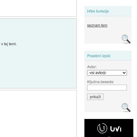
Hitre funkcije
seznam tem
v tej temi.
Posebni izpisi
Avtor:
Ključna beseda: