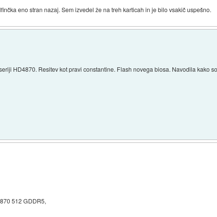
lfinčka eno stran nazaj. Sem izvedel že na treh karticah in je bilo vsakič uspešno.
i seriji HD4870. Resitev kot pravi constantine. Flash novega biosa. Navodila kako so 
 4870 512 GDDR5,