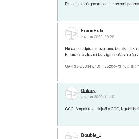
Pa kaj jim boš govoru ,da je nastrani poprave
FrancBula
::
4. jan 2009, 08:28
No da ne odpiram nove teme bom kar tukaj 
Katero nstavitev mi bo v igri upoštevalo če
GA-P35-DS3(rev. 1.0) ; E5200@3.75GHz ; 
Galaxy
::
4. jan 2009, 11:40
CCC. Ampak raje izključi v CCC, izgubil bo
Double_J