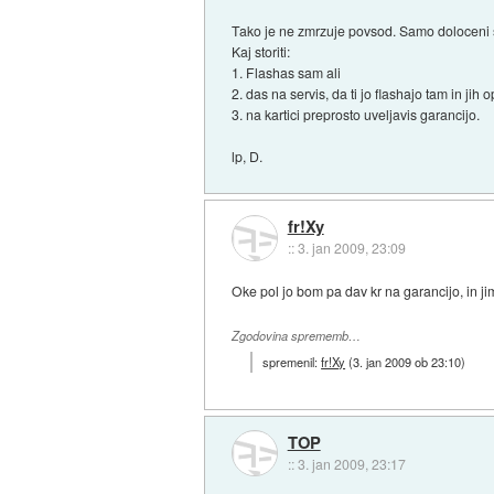
Tako je ne zmrzuje povsod. Samo doloceni s
Kaj storiti:
1. Flashas sam ali
2. das na servis, da ti jo flashajo tam in ji
3. na kartici preprosto uveljavis garancijo.
lp, D.
fr!Xy
::
3. jan 2009, 23:09
Oke pol jo bom pa dav kr na garancijo, in j
Zgodovina sprememb…
spremenil:
fr!Xy
(
3. jan 2009 ob 23:10
)
TOP
::
3. jan 2009, 23:17