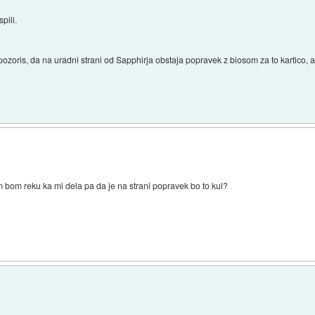
pili.
h opozoris, da na uradni strani od Sapphirja obstaja popravek z biosom za to kartico, a
im bom reku ka mi dela pa da je na strani popravek bo to kul?