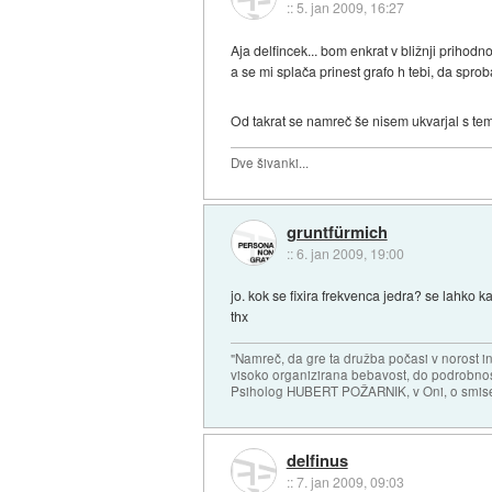
::
5. jan 2009, 16:27
Aja delfincek... bom enkrat v bližnji prihodno
a se mi splača prinest grafo h tebi, da sproba
Od takrat se namreč še nisem ukvarjal s te
Dve šivanki...
gruntfürmich
::
6. jan 2009, 19:00
jo. kok se fixira frekvenca jedra? se lahko 
thx
"Namreč, da gre ta družba počasi v norost i
visoko organizirana bebavost, do podrobnosti
Psiholog HUBERT POŽARNIK, v Oni, o smise
delfinus
::
7. jan 2009, 09:03