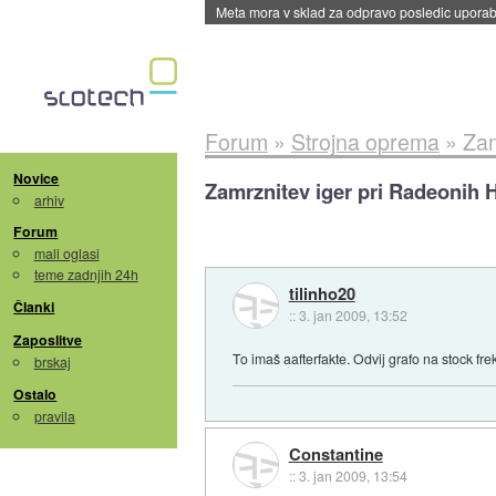
ByteDance trenira največji model umetne intel
Forum
»
Strojna oprema
»
Zam
Novice
Zamrznitev iger pri Radeonih 
arhiv
Forum
mali oglasi
teme zadnjih 24h
tilinho20
Članki
::
3. jan 2009, 13:52
Zaposlitve
To imaš aafterfakte. Odvij grafo na stock f
brskaj
Ostalo
pravila
Constantine
::
3. jan 2009, 13:54