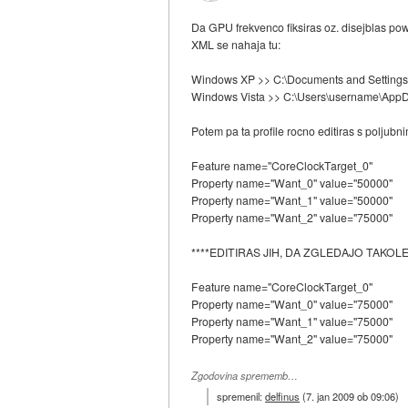
Da GPU frekvenco fiksiras oz. disejblas powe
XML se nahaja tu:
Windows XP >> C:\Documents and Settings\u
Windows Vista >> C:\Users\username\AppDa
Potem pa ta profile rocno editiras s poljubni
Feature name="CoreClockTarget_0"
Property name="Want_0" value="50000"
Property name="Want_1" value="50000"
Property name="Want_2" value="75000"
****EDITIRAS JIH, DA ZGLEDAJO TAKOLE*
Feature name="CoreClockTarget_0"
Property name="Want_0" value="75000"
Property name="Want_1" value="75000"
Property name="Want_2" value="75000"
Zgodovina sprememb…
spremenil:
delfinus
(
7. jan 2009 ob 09:06
)