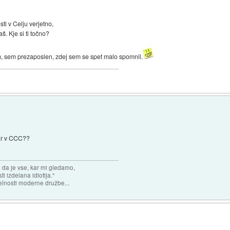
sti v Celju verjetno,
š. Kje si ti točno?
m, sem prezaposlen, zdej sem se spet malo spomnil.
kar v CCC??
n da je vse, kar mi gledamo,
 izdelana idiotija."
lnosti moderne družbe...