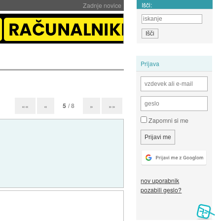
Išči:
Zadnje novice
Prijava
5
/ 8
««
«
»
»»
Zapomni si me
nov uporabnik
pozabili geslo?