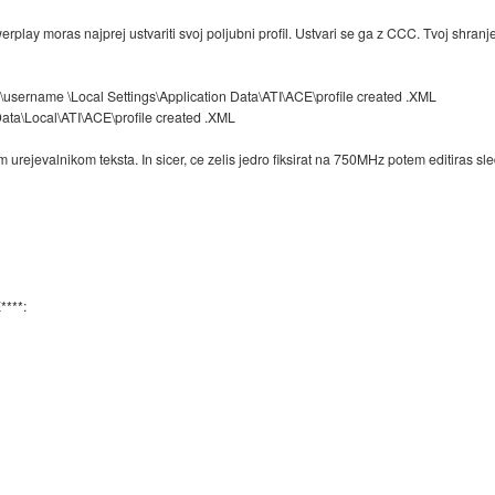
rplay moras najprej ustvariti svoj poljubni profil. Ustvari se ga z CCC. Tvoj shran
sername \Local Settings\Application Data\ATI\ACE\profile created .XML
ta\Local\ATI\ACE\profile created .XML
m urejevalnikom teksta. In sicer, ce zelis jedro fiksirat na 750MHz potem editiras sled
***: