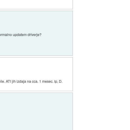
normalno updatem driverje?
e. ATI jih izdaja na cca. 1 mesec. lp, D.