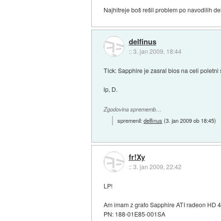
Najhitreje boš rešil problem po navodilih de
delfinus
::
3. jan 2009, 18:44
Tick: Sapphire je zasral bios na celi poletn
lp, D.
Zgodovina sprememb…
spremenil:
delfinus
(
3. jan 2009 ob 18:45
)
fr!Xy
::
3. jan 2009, 22:42
LP!
Am imam z grafo Sapphire ATI radeon HD
PN: 188-01E85-001SA