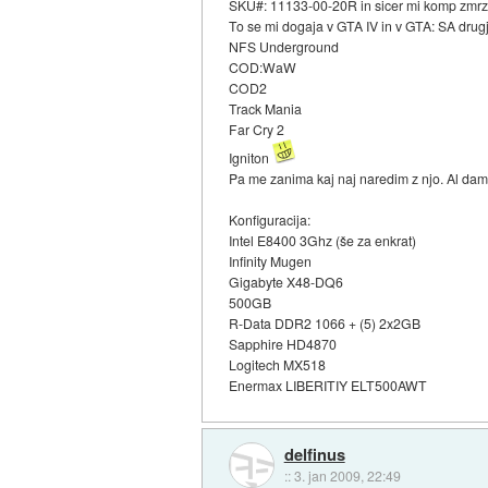
SKU#: 11133-00-20R in sicer mi komp zmrz
To se mi dogaja v GTA IV in v GTA: SA drugj
NFS Underground
COD:WaW
COD2
Track Mania
Far Cry 2
Igniton
Pa me zanima kaj naj naredim z njo. Al dam 
Konfiguracija:
Intel E8400 3Ghz (še za enkrat)
Infinity Mugen
Gigabyte X48-DQ6
500GB
R-Data DDR2 1066 + (5) 2x2GB
Sapphire HD4870
Logitech MX518
Enermax LIBERITIY ELT500AWT
delfinus
::
3. jan 2009, 22:49