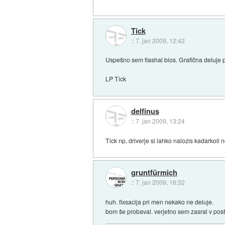
Tick
::
7. jan 2009, 12:42
Uspešno sem flashal bios. Grafična deluje 
LP Tick
delfinus
::
7. jan 2009, 13:24
Tick np, driverje si lahko nalozis kadarkoli 
gruntfürmich
::
7. jan 2009, 16:32
huh. fixsacija pri men nekako ne deluje.
bom še probaval. verjetno sem zasral v pos