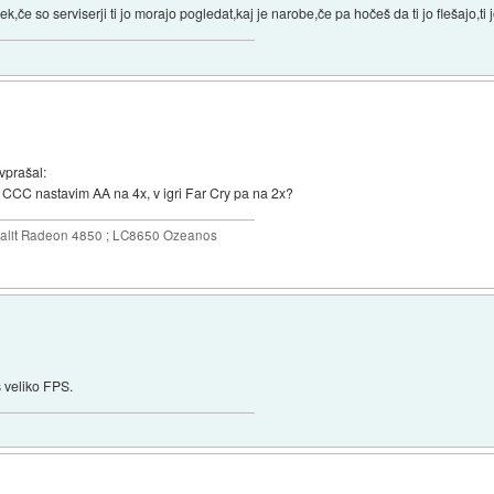
k,če so serviserji ti jo morajo pogledat,kaj je narobe,če pa hočeš da ti jo flešajo,t
vprašal:
 v CCC nastavim AA na 4x, v igri Far Cry pa na 2x?
Palit Radeon 4850 ; LC8650 Ozeanos
š veliko FPS.