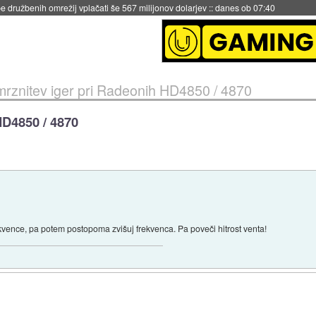
igence doslej
::
včeraj ob 21:37
rznitev iger pri Radeonih HD4850 / 4870
HD4850 / 4870
rekvence, pa potem postopoma zvišuj frekvenca. Pa poveči hitrost venta!