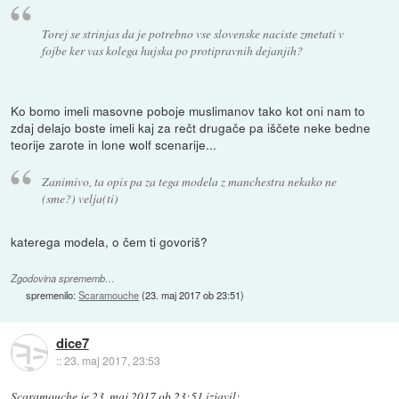
Torej se strinjas da je potrebno vse slovenske naciste zmetati v
fojbe ker vas kolega hujska po protipravnih dejanjih?
Ko bomo imeli masovne poboje muslimanov tako kot oni nam to
zdaj delajo boste imeli kaj za rečt drugače pa iščete neke bedne
teorije zarote in lone wolf scenarije...
Zanimivo, ta opis pa za tega modela z manchestra nekako ne
(sme?) velja(ti)
katerega modela, o čem ti govoriš?
Zgodovina sprememb…
spremenilo:
Scaramouche
(
23. maj 2017 ob 23:51
)
dice7
::
23. maj 2017, 23:53
Scaramouche
je
23. maj 2017 ob 23:51
izjavil
: