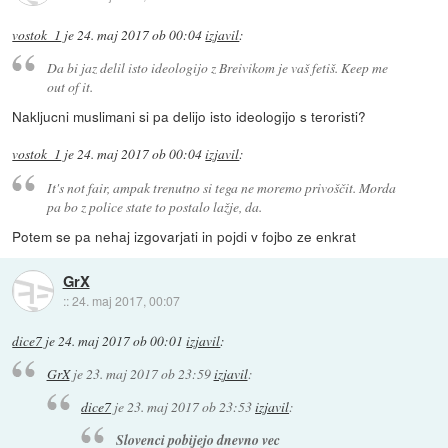
vostok_1
je
24. maj 2017 ob 00:04
izjavil
:
Da bi jaz delil isto ideologijo z Breivikom je vaš fetiš. Keep me
out of it.
Nakljucni muslimani si pa delijo isto ideologijo s teroristi?
vostok_1
je
24. maj 2017 ob 00:04
izjavil
:
It's not fair, ampak trenutno si tega ne moremo privoščit. Morda
pa bo z police state to postalo lažje, da.
Potem se pa nehaj izgovarjati in pojdi v fojbo ze enkrat
GrX
::
24. maj 2017, 00:07
dice7
je
24. maj 2017 ob 00:01
izjavil
:
GrX
je
23. maj 2017 ob 23:59
izjavil
:
dice7
je
23. maj 2017 ob 23:53
izjavil
:
Slovenci pobijejo dnevno vec