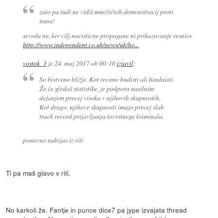
zato pa tudi ne vidiš množičnih demonstracij proti
temu!
seveda ne, ker cilj nacisticne propagane ni prikazovanje resnice
http://www.independent.co.uk/news/uk/ho...
vostok_1
je
24. maj 2017 ob 00:10
izjavil
:
So bistveno bližje. Kot recimo budisti ali hinduisti.
Že če gledaš statistike, je podpora nasilnim
dejanjem precej visoka v njihovih skupnostih.
Kot drugo, njihove skupnosti imajo precej slab
track record prijavljanja tovrstnega kriminala.
ponovno nabijas iz riti
Ti pa maš glavo v riti.
No karkoli že. Fantje in punce dice7 pa jype izvajata thread