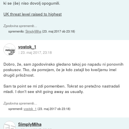
ki se (še) niso dovolj opogumili.
UK threat level raised to highest
Zgodovina sprememb…
spremenilo:
SimplyMiha
(
23. maj 2017 ob 23:18
)
vostok_1
::
23. maj 2017, 23:18
Dobro, že, sam zgodovinsko gledano takoj po napadu ni ponovnih
poskusov. Tko, da pomojem, če je kdo zatajil bo kvečjemu imel
drugič priložnost.
Sam ta point se mi zdi pomemben. Tokrat so pretežno nastradali
mladi. I don't see shit going away as usually.
Zgodovina sprememb…
spremenil:
vostok_1
(
23. maj 2017 ob 23:18
)
SimplyMiha