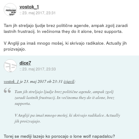
vostok_1
::
23. maj 2017, 23:31
Tam jih streljajo ljudje brez politične agende, ampak zgolj zaradi
lastnih frustracij. In večinoma they do it alone, brez supporta.
V Angliji pa imaš mnogo mošej, ki skrivajo radikalce. Actually jih
proizvajajo.
dice7
::
23. maj 2017, 23:33
vostok_1
je
23. maj 2017 ob 23:31
izjavil
:
Tam jih streljajo ljudje brez politične agende, ampak zgolj
zaradi lastnih frustracij. In večinoma they do it alone, brez
supporta.
V Angliji pa imaš mnogo mošej, ki skrivajo radikalce. Actually
jih proizvajajo.
Torej se mediji lazejo ko porocajo o lone wolf napadalcu?