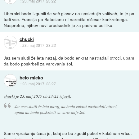
::
23. maj 2017, 23:22
Liberalci bodo izgubili še več glasov na naslednjih volitvah, to je pa
tudi vse. Francija po Bataclanu ni naredila ničesar konkretnega.
Nasprotno, njihov novi predsednik je za pasivno politiko.
chucki
::
23. maj 2017, 23:22
Jaz sem slutil že leta nazaj, da bodo enkrat nastradali otroci, upam
da bodo poskrbeli za varovanje šol.
belo mleko
::
23. maj 2017, 23:27
chucki
je
23. maj 2017 ob 23:22
izjavil
:
Jaz sem slutil že leta nazaj, da bodo enkrat nastradali otroci,
upam da bodo poskrbeli za varovanje šol.
Samo vprašanje časa je, kdaj se bo zgodil pokol v kakšnem vrtcu.