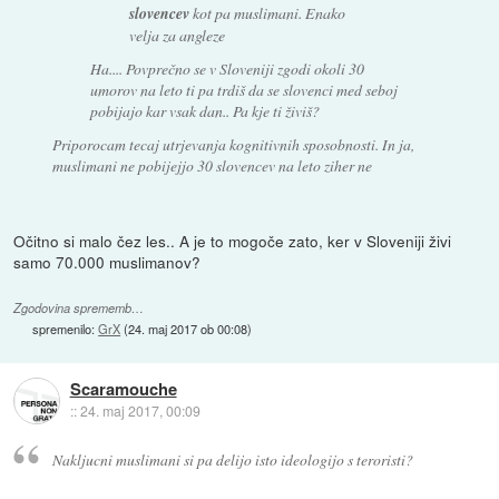
slovencev
kot pa muslimani. Enako
velja za angleze
Ha.... Povprečno se v Sloveniji zgodi okoli 30
umorov na leto ti pa trdiš da se slovenci med seboj
pobijajo kar vsak dan.. Pa kje ti živiš?
Priporocam tecaj utrjevanja kognitivnih sposobnosti. In ja,
muslimani ne pobijejjo 30 slovencev na leto ziher ne
Očitno si malo čez les.. A je to mogoče zato, ker v Sloveniji živi
samo 70.000 muslimanov?
Zgodovina sprememb…
spremenilo:
GrX
(
24. maj 2017 ob 00:08
)
Scaramouche
::
24. maj 2017, 00:09
Nakljucni muslimani si pa delijo isto ideologijo s teroristi?