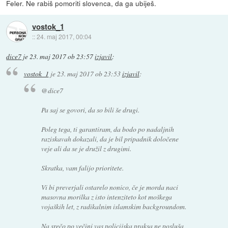
Feler. Ne rabiš pomoriti slovenca, da ga ubiješ.
vostok_1
::
24. maj 2017, 00:04
dice7
je
23. maj 2017 ob 23:57
izjavil
:
vostok_1
je
23. maj 2017 ob 23:53
izjavil
:
@dice7
Pa saj se govori, da so bili še drugi.
Poleg tega, ti garantiram, da bodo po nadaljnih
raziskavah dokazali, da je bil pripadnik določene
veje ali da se je družil z drugimi.
Skratka, vam falijo prioritete.
Vi bi preverjali ostarelo nonico, če je morda naci
masovna morilka z isto intenziteto kot moškega
vojaških let, z radikalnim islamskim backgroundom.
Na srečo po večini vas policijska praksa ne posluša,