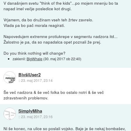
V današnjem svetu "think of the kids"...po mojem mnenju bo ta
napad imel večje posledice kot drugi.
Vrjamem, da bo družinam vseh teh žrtev zavrelo.
Vlada pa bo pač morala reagirati.
Napovedujem extremne protiukrepe v segmentu nadzora itd...
Žalostno je pa, da so napadalca opet poznali že prej.
Do you think nothing will change?
zaklenil:
BigWhale
(
30. maj 2017 ob 22:40
)
BivšiUser2
::
23. maj 2017, 23:14
Še več nadzora & še več folka bo ostalo notri & še več
zdravstvenih problemov.
SimplyMiha
::
23. maj 2017, 23:16
Ni še konec, na ulice so poslali vojsko. Baje je še nekaj bombašev,