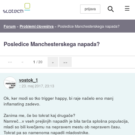
☰
Forum
»
Problemi človeštva
»
Posledice Manchesterskega napada?
Posledice Manchesterskega napada?
««
«
1
/ 20
»
»»
vostok_1
::
23. maj 2017, 23:13
Ok, ker modi so tko trigger happy, bi raje načelo eno manj
inflamating zadevo.
Zanima me, če bo tokrat kaj drugače?
Namreč...v vseh prejšnjih napadih je bila tarča splošna populacija,
mladi so bili kvečjemu na nepravem mestu ob nepravem času.
Tokrat pa so namenoma napadli mladostnike.