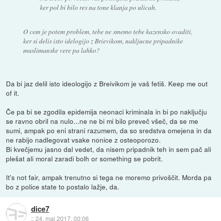
ker pol bi bilo res na tone klanja po ulicah.
O cem je potem problem, tebe ne smemo tebe kazensko ovaditi,
ker si delis isto idelogijo z Brievikom, nakljucne pripadnike
muslimanske vere pa lahko?
Da bi jaz delil isto ideologijo z Breivikom je vaš fetiš. Keep me out
of it.
Če pa bi se zgodila epidemija neonaci kriminala in bi po naključju
se ravno obril na nulo...ne ne bi mi bilo preveč všeč, da se me
sumi, ampak po eni strani razumem, da so sredstva omejena in da
ne rabijo nadlegovat vsake nonice z osteoporozo.
Bi kvečjemu jasno dal vedet, da nisem pripadnik teh in sem pač ali
plešat ali moral zaradi bolh or something se pobrit.
It's not fair, ampak trenutno si tega ne moremo privoščit. Morda pa
bo z police state to postalo lažje, da.
dice7
::
24. maj 2017, 00:06