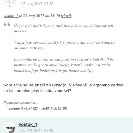
::
23. maj 2017, 23:38
vostok_1
je
23. maj 2017 ob 23:36
izjavil
:
Če je vrjeti statistikam in razkritim faktom, da. Lažejo tko kot
pes teče.
V angliji je ogromno mošej, kjer prakticirajo bodi ekstremizem
ali konservativizem.
Lone wolfi, ne enostavno kar posilijo več tisoč mladenk all by
themselves. Tu gre za organizacije, katerih verske institucije
bodisi izvajajo, bodisi prikrivajo, bodisi zamižijo.
Korelacija se ne enaci z kavzacijo. V sloveniji je ogromno cerkva.
Je tisti brcalec glav bil kdaj v cerkvi?
Zgodovina sprememb…
spremenil:
dice7
(
23. maj 2017 ob 23:39
)
vostok_1
::
23. maj 2017, 23:42