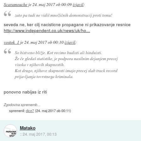
Scaramouche
je
24. maj 2017 ob 00:09
izjavil
:
zato pa tudi ne vidiš množičnih demonstracij proti temu!
seveda ne, ker cilj nacisticne propagane ni prikazovanje resnice
http://www.independent.co.uk/news/uk/ho...
vostok_1
je
24. maj 2017 ob 00:10
izjavil
:
So bistveno bližje. Kot recimo budisti ali hinduisti.
Že če gledaš statistike, je podpora nasilnim dejanjem precej
visoka v njihovih skupnostih.
Kot drugo, njihove skupnosti imajo precej slab track record
prijavljanja tovrstnega kriminala.
ponovno nabijas iz riti
Zgodovina sprememb…
spremenil:
dice7
(
24. maj 2017 ob 00:11
)
Matako
::
24. maj 2017, 00:13