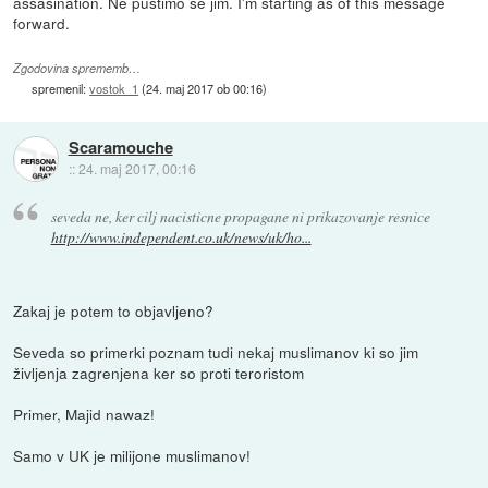
assasination. Ne pustimo se jim. I'm starting as of this message
forward.
Zgodovina sprememb…
spremenil:
vostok_1
(
24. maj 2017 ob 00:16
)
Scaramouche
::
24. maj 2017, 00:16
seveda ne, ker cilj nacisticne propagane ni prikazovanje resnice
http://www.independent.co.uk/news/uk/ho...
Zakaj je potem to objavljeno?
Seveda so primerki poznam tudi nekaj muslimanov ki so jim
življenja zagrenjena ker so proti teroristom
Primer, Majid nawaz!
Samo v UK je milijone muslimanov!