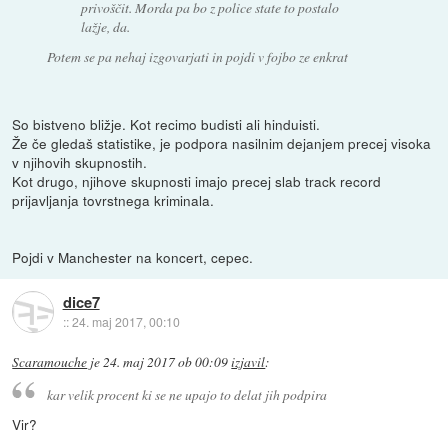
privoščit. Morda pa bo z police state to postalo
lažje, da.
Potem se pa nehaj izgovarjati in pojdi v fojbo ze enkrat
So bistveno bližje. Kot recimo budisti ali hinduisti.
Že če gledaš statistike, je podpora nasilnim dejanjem precej visoka
v njihovih skupnostih.
Kot drugo, njihove skupnosti imajo precej slab track record
prijavljanja tovrstnega kriminala.
Pojdi v Manchester na koncert, cepec.
dice7
::
24. maj 2017, 00:10
Scaramouche
je
24. maj 2017 ob 00:09
izjavil
:
kar velik procent ki se ne upajo to delat jih podpira
Vir?