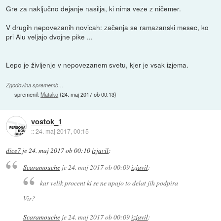
Gre za naključno dejanje nasilja, ki nima veze z ničemer.
V drugih nepovezanih novicah: začenja se ramazanski mesec, ko
pri Alu veljajo dvojne pike ...
Lepo je življenje v nepovezanem svetu, kjer je vsak izjema.
Zgodovina sprememb…
spremenil:
Matako
(
24. maj 2017 ob 00:13
)
vostok_1
::
24. maj 2017, 00:15
dice7
je
24. maj 2017 ob 00:10
izjavil
:
Scaramouche
je
24. maj 2017 ob 00:09
izjavil
:
kar velik procent ki se ne upajo to delat jih podpira
Vir?
Scaramouche
je
24. maj 2017 ob 00:09
izjavil
: