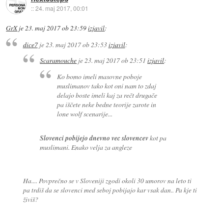
::
24. maj 2017, 00:01
GrX
je
23. maj 2017 ob 23:59
izjavil
:
dice7
je
23. maj 2017 ob 23:53
izjavil
:
Scaramouche
je
23. maj 2017 ob 23:51
izjavil
:
Ko bomo imeli masovne poboje
muslimanov tako kot oni nam to zdaj
delajo boste imeli kaj za rečt drugače
pa iščete neke bedne teorije zarote in
lone wolf scenarije...
Slovenci pobijejo dnevno vec slovencev
kot pa
muslimani. Enako velja za angleze
Ha.... Povprečno se v Sloveniji zgodi okoli 30 umorov na leto ti
pa trdiš da se slovenci med seboj pobijajo kar vsak dan.. Pa kje ti
živiš?