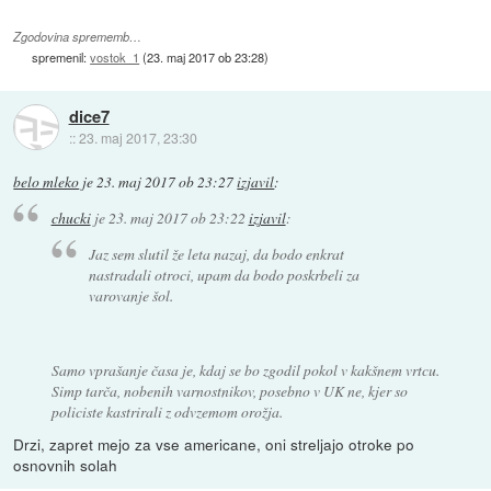
Zgodovina sprememb…
spremenil:
vostok_1
(
23. maj 2017 ob 23:28
)
dice7
::
23. maj 2017, 23:30
belo mleko
je
23. maj 2017 ob 23:27
izjavil
:
chucki
je
23. maj 2017 ob 23:22
izjavil
:
Jaz sem slutil že leta nazaj, da bodo enkrat
nastradali otroci, upam da bodo poskrbeli za
varovanje šol.
Samo vprašanje časa je, kdaj se bo zgodil pokol v kakšnem vrtcu.
Simp tarča, nobenih varnostnikov, posebno v UK ne, kjer so
policiste kastrirali z odvzemom orožja.
Drzi, zapret mejo za vse americane, oni streljajo otroke po
osnovnih solah