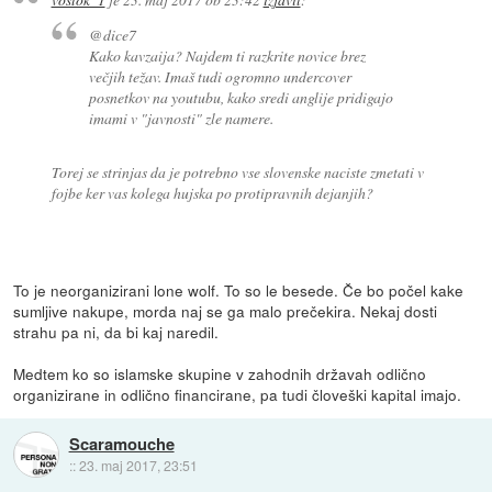
@dice7
Kako kavzaija? Najdem ti razkrite novice brez
večjih težav. Imaš tudi ogromno undercover
posnetkov na youtubu, kako sredi anglije pridigajo
imami v "javnosti" zle namere.
Torej se strinjas da je potrebno vse slovenske naciste zmetati v
fojbe ker vas kolega hujska po protipravnih dejanjih?
To je neorganizirani lone wolf. To so le besede. Če bo počel kake
sumljive nakupe, morda naj se ga malo prečekira. Nekaj dosti
strahu pa ni, da bi kaj naredil.
Medtem ko so islamske skupine v zahodnih državah odlično
organizirane in odlično financirane, pa tudi človeški kapital imajo.
Scaramouche
::
23. maj 2017, 23:51