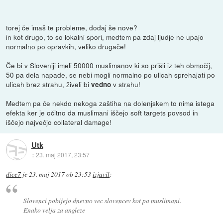
torej če imaš te probleme, dodaj še nove?
in kot drugo, to so lokalni spori, medtem pa zdaj ljudje ne upajo
normalno po opravkih, veliko drugače!
Če bi v Sloveniji imeli 50000 muslimanov ki so prišli iz teh območij,
50 pa dela napade, se nebi mogli normalno po ulicah sprehajati po
ulicah brez strahu, živeli bi
v strahu!
vedno
Medtem pa če nekdo nekoga zaštiha na dolenjskem to nima istega
efekta ker je očitno da muslimani iščejo soft targets povsod in
iščejo največjo collateral damage!
Utk
::
23. maj 2017, 23:57
dice7
je
23. maj 2017 ob 23:53
izjavil
:
Slovenci pobijejo dnevno vec slovencev kot pa muslimani.
Enako velja za angleze