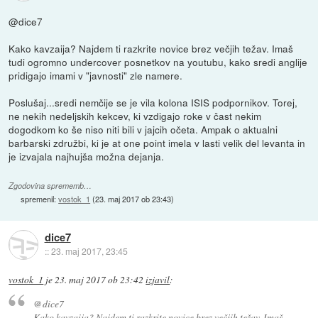
@dice7
Kako kavzaija? Najdem ti razkrite novice brez večjih težav. Imaš
tudi ogromno undercover posnetkov na youtubu, kako sredi anglije
pridigajo imami v "javnosti" zle namere.
Poslušaj...sredi nemčije se je vila kolona ISIS podpornikov. Torej,
ne nekih nedeljskih kekcev, ki vzdigajo roke v čast nekim
dogodkom ko še niso niti bili v jajcih očeta. Ampak o aktualni
barbarski združbi, ki je at one point imela v lasti velik del levanta in
je izvajala najhujša možna dejanja.
Zgodovina sprememb…
spremenil:
vostok_1
(
23. maj 2017 ob 23:43
)
dice7
::
23. maj 2017, 23:45
vostok_1
je
23. maj 2017 ob 23:42
izjavil
:
@dice7
Kako kavzaija? Najdem ti razkrite novice brez večjih težav. Imaš