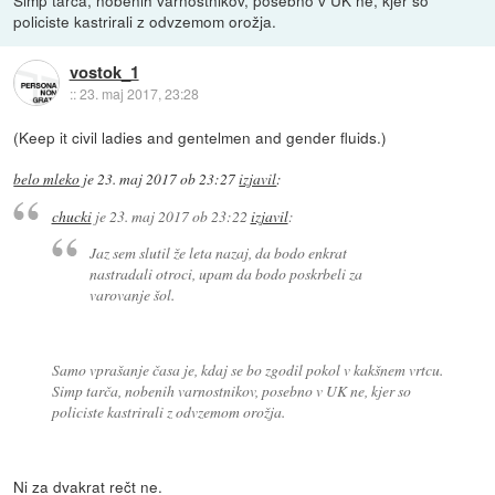
Simp tarča, nobenih varnostnikov, posebno v UK ne, kjer so
policiste kastrirali z odvzemom orožja.
vostok_1
::
23. maj 2017, 23:28
(Keep it civil ladies and gentelmen and gender fluids.)
belo mleko
je
23. maj 2017 ob 23:27
izjavil
:
chucki
je
23. maj 2017 ob 23:22
izjavil
:
Jaz sem slutil že leta nazaj, da bodo enkrat
nastradali otroci, upam da bodo poskrbeli za
varovanje šol.
Samo vprašanje časa je, kdaj se bo zgodil pokol v kakšnem vrtcu.
Simp tarča, nobenih varnostnikov, posebno v UK ne, kjer so
policiste kastrirali z odvzemom orožja.
Ni za dvakrat rečt ne.