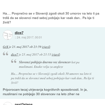
Ha.... Povprečno se v Sloveniji zgodi okoli 30 umorov na leto ti pa
trdiš da se slovenci med seboj pobijajo kar vsak dan.. Pa kje ti
živiš?
dice7
::
24. maj 2017, 00:01
GrX
je
23. maj 2017 ob 23:59
izjavil
:
dice7
je
23. maj 2017 ob 23:53
izjavil
:
Slovenci pobijejo dnevno vec slovencev
kot pa
muslimani. Enako velja za angleze
Ha.... Povprečno se v Sloveniji zgodi okoli 30 umorov na leto ti
pa trdiš da se slovenci med seboj pobijajo kar vsak dan.. Pa kje ti
živiš?
Priporocam tecaj utrjevanja kognitivnih sposobnosti. In ja,
muslimani ne pobijejjo 30 slovencev na leto ziher ne
next3steps