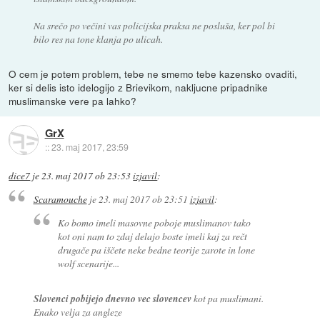
Na srečo po večini vas policijska praksa ne posluša, ker pol bi
bilo res na tone klanja po ulicah.
O cem je potem problem, tebe ne smemo tebe kazensko ovaditi,
ker si delis isto idelogijo z Brievikom, nakljucne pripadnike
muslimanske vere pa lahko?
GrX
::
23. maj 2017, 23:59
dice7
je
23. maj 2017 ob 23:53
izjavil
:
Scaramouche
je
23. maj 2017 ob 23:51
izjavil
:
Ko bomo imeli masovne poboje muslimanov tako
kot oni nam to zdaj delajo boste imeli kaj za rečt
drugače pa iščete neke bedne teorije zarote in lone
wolf scenarije...
Slovenci pobijejo dnevno vec slovencev
kot pa muslimani.
Enako velja za angleze