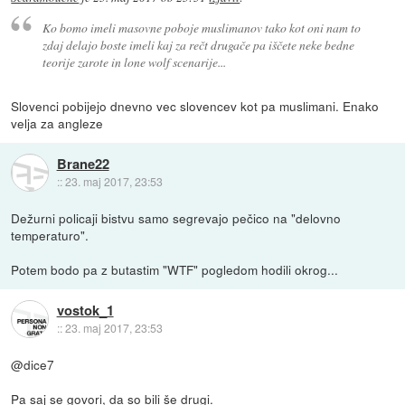
Ko bomo imeli masovne poboje muslimanov tako kot oni nam to
zdaj delajo boste imeli kaj za rečt drugače pa iščete neke bedne
teorije zarote in lone wolf scenarije...
Slovenci pobijejo dnevno vec slovencev kot pa muslimani. Enako
velja za angleze
Brane22
::
23. maj 2017, 23:53
Dežurni policaji bistvu samo segrevajo pečico na "delovno
temperaturo".
Potem bodo pa z butastim "WTF" pogledom hodili okrog...
vostok_1
::
23. maj 2017, 23:53
@dice7
Pa saj se govori, da so bili še drugi.