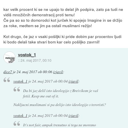
kar velik procent ki se ne upajo to delat jih podpira, zato pa tudi ne
vidiš množičnih demonstracij proti temu!
Če pa so so to domorodci kot jurček ki spojejo Imagine in se držijo
za roke, medtem se jim pa ostali muslimani režijo!
Kot drugo, če jaz v vsaki pošiljki ki pride dobim par procentov ljudi
ki bodo delali take stvari bom kar celo pošiljko zavrnil!
vostok_1
::
24. maj 2017, 00:10
dice7
je
24. maj 2017 ob 00:06
izjavil
:
vostok_1
je
24. maj 2017 ob 00:04
izjavil
:
Da bi jaz delil isto ideologijo z Breivikom je vaš
fetiš. Keep me out of it.
Nakljucni muslimani si pa delijo isto ideologijo s teroristi?
vostok_1
je
24. maj 2017 ob 00:04
izjavil
:
It's not fair, ampak trenutno si tega ne moremo