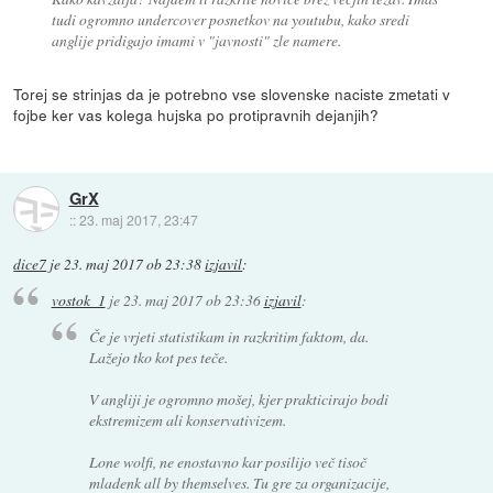
tudi ogromno undercover posnetkov na youtubu, kako sredi
anglije pridigajo imami v "javnosti" zle namere.
Torej se strinjas da je potrebno vse slovenske naciste zmetati v
fojbe ker vas kolega hujska po protipravnih dejanjih?
GrX
::
23. maj 2017, 23:47
dice7
je
23. maj 2017 ob 23:38
izjavil
:
vostok_1
je
23. maj 2017 ob 23:36
izjavil
:
Če je vrjeti statistikam in razkritim faktom, da.
Lažejo tko kot pes teče.
V angliji je ogromno mošej, kjer prakticirajo bodi
ekstremizem ali konservativizem.
Lone wolfi, ne enostavno kar posilijo več tisoč
mladenk all by themselves. Tu gre za organizacije,