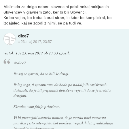
Mislim da ze dolgo noben slovenc ni pobil nekaj nakljucnih
Slovencev v glavnem zato, ker bi bili Slovenci.
Ko bo vojna, bo treba izbrat stran, in kdor bo kompliciral, bo
izdajalec, kaj se zgodi z njimi, se pa tudi ve.
dice7
::
23. maj 2017, 23:57
vostok_1
je
23. maj 2017 ob 23:53
izjavil
:
@dice7
Pa saj se govori, da so bili še drugi.
Poleg tega, ti garantiram, da bodo po nadaljnih raziskavah
dokazali, da je bil pripadnik določene veje ali da se je družil z
drugimi.
Skratka, vam falijo prioritete.
Vi bi preverjali ostarelo nonico, če je morda naci masovna
morilka z isto intenziteto kot moškega vojaških let, z radikalnim
islamskim backgroundom.