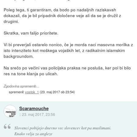
Poleg tega, ti garantiram, da bodo po nadaljnih raziskavah
dokazali, da je bil pripadnik določene veje ali da se je družil z
drugimi.
Skratka, vam falijo prioritete.
Vi bi preverjali ostarelo nonico, če je morda naci masovna morilka z
isto intenziteto kot moškega vojaških let, z radikalnim islamskim
backgroundom.
Na srečo po večini vas policijska praksa ne posluša, ker pol bi bilo
res na tone klanja po ulicah.
Zgodovina sprememb…
spremenil:
vostok_1
(
23. maj 2017 ob 23:54
)
Scaramouche
::
23. maj 2017, 23:56
Slovenci pobijejo dnevno vec slovencev kot pa muslimani.
Enako velja za angleze