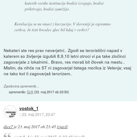
katerih verske institucije bodisi izvajajo, bodisi
prikrivajo, bodisi zamižijo.
Korelacija se ne enaci z kavzacijo. V sloveniji je ogromno
cerkva. Je tisti brcalec glav bil kdaj v cerkvi?
Nekateri ste res prav neverjetni.. Zgodi se teroristični napad v
katerem so življenje izgubili 8,9,10 letni otroci vi pa take zločinci
zagovarjate z lokalnimi.. Bravo, res moraš bit človek na mestu..
Mislim, da nihče na ST ni zagovarjal tistega morilca iz Velenja; vsaj
ne tako kot ti zagovarjaš terorizem..
Zgodovina sprememb…
spremenilo:
GrX
(
23. maj 2017 ob 23:50
)
vostok_1
::
23. maj 2017, 23:47
dice7
je
23. maj 2017 ob 23:45
izjavil
:
vostok_1
je
23. maj 2017 ob 23:42
izjavil
: