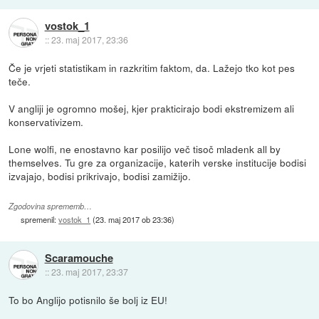
vostok_1
::
23. maj 2017, 23:36
Če je vrjeti statistikam in razkritim faktom, da. Lažejo tko kot pes
teče.
V angliji je ogromno mošej, kjer prakticirajo bodi ekstremizem ali
konservativizem.
Lone wolfi, ne enostavno kar posilijo več tisoč mladenk all by
themselves. Tu gre za organizacije, katerih verske institucije bodisi
izvajajo, bodisi prikrivajo, bodisi zamižijo.
Zgodovina sprememb…
spremenil:
vostok_1
(
23. maj 2017 ob 23:36
)
Scaramouche
::
23. maj 2017, 23:37
To bo Anglijo potisnilo še bolj iz EU!