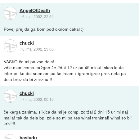
AngelOfDeath
::
6. maj 2002, 22:54
Povej prej da ga bom pod oknom čakal :)
chucki
::
6. maj 2002, 23:06
VASKO če mi pa vse dela!
zdle mam comp. pržgan že 2dni 12 ur pa 45 minut! skos laufa
internet ko dol snemam pa še ircam + igram igrce prek neta pa
dela brez da bi zmrznu!!!
chucki
::
7. maj 2002, 00:10
če kerga zanima, slikica da mi je comp. zdržal 2 dni 15 ur mi naj
maila! tak da dela bp! zdle so mi pa res winsi tronknal! winsi so bli
krivi!!!
bastadu