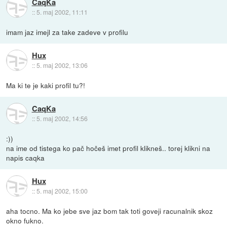
CaqKa
::
5. maj 2002, 11:11
imam jaz imejl za take zadeve v profilu
Hux
::
5. maj 2002, 13:06
Ma ki te je kaki profil tu?!
CaqKa
::
5. maj 2002, 14:56
:))
na ime od tistega ko pač hočeš imet profil klikneš.. torej klikni na
napis caqka
Hux
::
5. maj 2002, 15:00
aha tocno. Ma ko jebe sve jaz bom tak toti goveji racunalnik skoz
okno fukno.