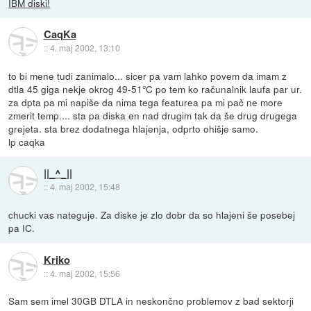
IBM diski!
CaqKa
::
4. maj 2002, 13:10
to bi mene tudi zanimalo... sicer pa vam lahko povem da imam z
dtla 45 giga nekje okrog 49-51°C po tem ko računalnik laufa par ur.
za dpta pa mi napiše da nima tega featurea pa mi pač ne more
zmerit temp.... sta pa diska en nad drugim tak da še drug drugega
grejeta. sta brez dodatnega hlajenja, odprto ohišje samo.
lp caqka
||_^_||
::
4. maj 2002, 15:48
chucki vas nateguje. Za diske je zlo dobr da so hlajeni še posebej
pa IC.
Kriko
::
4. maj 2002, 15:56
Sam sem imel 30GB DTLA in neskončno problemov z bad sektorji