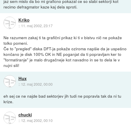
jaz sem mislo da bo mi graficno pokazal ce so slabi sektorji kot
recimo defragmator kaze kaj dela sproti.
Kriko
::
11. maj 2002, 23:17
Ne razumem zakaj ti ta grafični prikaz ki ti v bistvu nič ne pokaže
tolko pomeni.
Če to "pregled" diska DFT-ja pokaže oziroma napšie da je uspešno
končano je disk 100% OK in NE poganjat da ti popravljam ker to
"formatiranje" je malo drugačneje kot navadno in se to dela le v
nujni sili!
Hux
::
12. maj 2002, 00:00
eh sej ce ne najde bad sektorjev jih tudi ne popravla tak da ni tu
krize.
chucki
::
12. maj 2002, 00:10