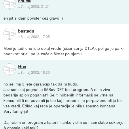
chucki
::
7. maj 2002, 21:21
eh jst si dam povšter čez glavo :)
bastadu
::
8. maj 2002, 17:05
Meni je tudi eno leto delal vredu (sicer serija DTLA), pol ga je pa kr
naenkrat prjel, pa je začelo škrtat po njemu...
Hux
::
8. maj 2002, 18:30
no sej ma 3 lete garancijo tak da ni hudo.
Jaz sem zaj pognal ta IMBov DFT test program. A ni to ziva
bedarija sploh poganjat? Sej ti nobenih informacij ne vrne na
koncu niti ti ne pove ali je blo kaj narobe in je porpavleno ali je blo
vse vredi. Edino kaj rece je operacija je bila uspesno koncana.
Very funny ja!
Daj rabim en program z katerim lahko vidim ce mam slabe sektorje.
A obstaja kaki taki?