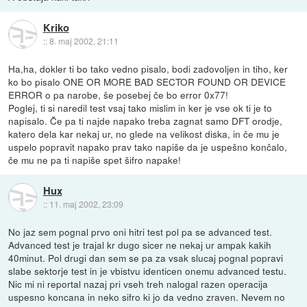
Kriko
::
8. maj 2002, 21:11
Ha,ha, dokler ti bo tako vedno pisalo, bodi zadovoljen in tiho, ker
ko bo pisalo ONE OR MORE BAD SECTOR FOUND OR DEVICE
ERROR o pa narobe, še posebej če bo error 0x77!
Poglej, ti si naredil test vsaj tako mislim in ker je vse ok ti je to
napisalo. Če pa ti najde napako treba zagnat samo DFT orodje,
katero dela kar nekaj ur, no glede na velikost diska, in če mu je
uspelo popravit napako prav tako napiše da je uspešno končalo,
če mu ne pa ti napiše spet šifro napake!
Hux
::
11. maj 2002, 23:09
No jaz sem pognal prvo oni hitri test pol pa se advanced test.
Advanced test je trajal kr dugo sicer ne nekaj ur ampak kakih
40minut. Pol drugi dan sem se pa za vsak slucaj pognal popravi
slabe sektorje test in je vbistvu identicen onemu advanced testu.
Nic mi ni reportal nazaj pri vseh treh nalogal razen operacija
uspesno koncana in neko sifro ki jo da vedno zraven. Nevem no