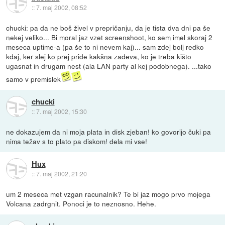
::
7. maj 2002, 08:52
chucki: pa da ne boš živel v prepričanju, da je tista dva dni pa še
nekej veliko... Bi moral jaz vzet screenshoot, ko sem imel skoraj 2
meseca uptime-a (pa še to ni nevem kaj)... sam zdej bolj redko
kdaj, ker slej ko prej pride kakšna zadeva, ko je treba kišto
ugasnat in drugam nest (ala LAN party al kej podobnega). ...tako
samo v premislek
chucki
::
7. maj 2002, 15:30
ne dokazujem da ni moja plata in disk zjeban! ko govorijo čuki pa
nima težav s to plato pa diskom! dela mi vse!
Hux
::
7. maj 2002, 21:20
um 2 meseca met vzgan racunalnik? Te bi jaz mogo prvo mojega
Volcana zadrgnit. Ponoci je to neznosno. Hehe.