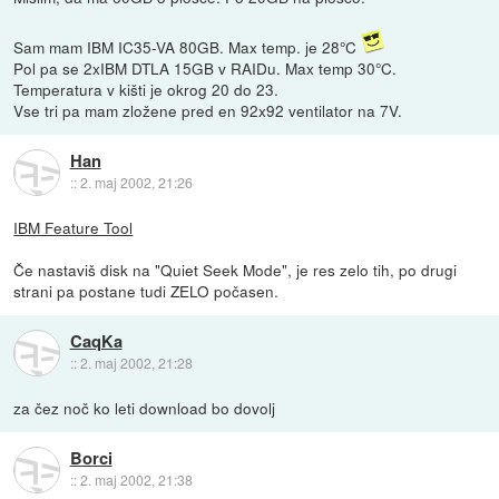
Sam mam IBM IC35-VA 80GB. Max temp. je 28°C
Pol pa se 2xIBM DTLA 15GB v RAIDu. Max temp 30°C.
Temperatura v kišti je okrog 20 do 23.
Vse tri pa mam zložene pred en 92x92 ventilator na 7V.
Han
::
2. maj 2002, 21:26
IBM Feature Tool
Če nastaviš disk na "Quiet Seek Mode", je res zelo tih, po drugi
strani pa postane tudi ZELO počasen.
CaqKa
::
2. maj 2002, 21:28
za čez noč ko leti download bo dovolj
Borci
::
2. maj 2002, 21:38