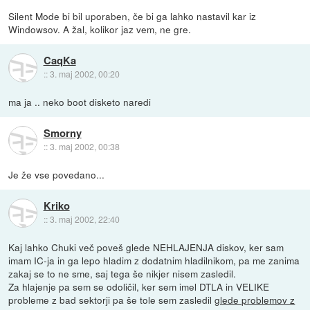
Silent Mode bi bil uporaben, če bi ga lahko nastavil kar iz
Windowsov. A žal, kolikor jaz vem, ne gre.
CaqKa
::
3. maj 2002, 00:20
ma ja .. neko boot disketo naredi
Smorny
::
3. maj 2002, 00:38
Je že vse povedano...
Kriko
::
3. maj 2002, 22:40
Kaj lahko Chuki več poveš glede NEHLAJENJA diskov, ker sam
imam IC-ja in ga lepo hladim z dodatnim hladilnikom, pa me zanima
zakaj se to ne sme, saj tega še nikjer nisem zasledil.
Za hlajenje pa sem se odoličil, ker sem imel DTLA in VELIKE
probleme z bad sektorji pa še tole sem zasledil
glede problemov z