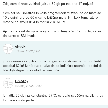
Zdaj sem si nabavu hladnjak za 60 gb pa ma ene 47 največ
Sem šel na IBM stran in voila programček mi zračuna da mam še
10 stopinj fore do 60 c kar je kritična meja! Hm kolk temerature
mate vi na svojih IBM-ih merim Z DTMEP!
Aja ne mi pisat da mate ta in ta disk in temperaturo to in to, če se
da samo o IBM, hvala!
chucki
::
2. maj 2002, 19:04
jaooooooooooo! glih v tem se je govoril da diskov ne smeš hladit!
posebaj IC-ja! ker je naret tako da se bolj hitro segreje! res daj dol
hladilnik drgač boš dobil bad sektorje!
Smorny
::
2. maj 2002, 19:59
ibm dtla 30 gb ma konstantno 37°C. če pa je spuščen na silent, pa
tudi temp malo pade.