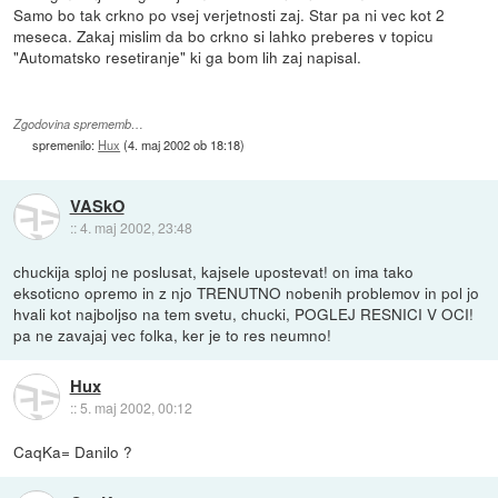
Samo bo tak crkno po vsej verjetnosti zaj. Star pa ni vec kot 2
meseca. Zakaj mislim da bo crkno si lahko preberes v topicu
"Automatsko resetiranje" ki ga bom lih zaj napisal.
Zgodovina sprememb…
spremenilo:
Hux
(
4. maj 2002 ob 18:18
)
VASkO
::
4. maj 2002, 23:48
chuckija sploj ne poslusat, kajsele upostevat! on ima tako
eksoticno opremo in z njo TRENUTNO nobenih problemov in pol jo
hvali kot najboljso na tem svetu, chucki, POGLEJ RESNICI V OCI!
pa ne zavajaj vec folka, ker je to res neumno!
Hux
::
5. maj 2002, 00:12
CaqKa= Danilo ?