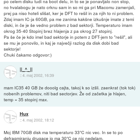
po celem disku tudi na boot delu, in to se je ponavljalo non stop,
no hvalabogu je nato crknu sam in so mi ga pri Mlacomu zamenjali,
prej pa niso hoteli slišat, ker je DFT to rešil in za njih to ni problem.
Zdaj imam IC-ja 60GB, pa me zanima kakšne izkušnje imate z temi
diski, in če je še vedno problem z bad sektorji. Temperaturo imam
okrog 35-40 Stopinj brez hlajenja z pa okrog 27 stopinj.
Pa še če je kdo imel bad sektorje in potem z DFT-jem to "rešil", ali
se mu je ponovilo, in kaj je največji razlog da disk dobi bad
sektorje!
Chuki čakamo odgovor:)
||_^_||
::
4. maj 2002, 16:39
mam IC35 40 GB že dooolg cajta, takoj k so izšli. zaenkrat (tok tok)
nobenih problemov, niti bad sectorjev. Že od začetka je hlajen,
temp = 35 stopinj max.
Hux
::
4. maj 2002, 18:12
Moj IBM 70GB disk ma temperaturo 33°C nic vec. In se to po
defragmiranju drugace jo ma 30°C ce nic nedelam.