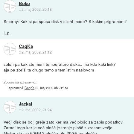
Boko
::
2. maj 2002, 20:18
Smorny: Kak si pa spusu disk v silent mode? S kakim prigramom?
L.p.
CaqKa
::
2. maj 2002, 21:12
sploh pa kak ste merli temperaturo diska.. ma kdo kaki link?
aja pa zbriši ta drugo temo s tem istim naslovom
Zgodovina sprememb…
spremenil:
CaqKa
(
2. maj 2002 ob 21:15
)
Jackal
::
2. maj 2002, 21:24
Večji disk se bolj greje zato ker ma več plošc za zapis podatkov.
Zaradi tega ker je več plošč je trenje plošč z zrakom večje.
Mislim, da ma 60GB 3 plošče. Po 20GB na ploščo.