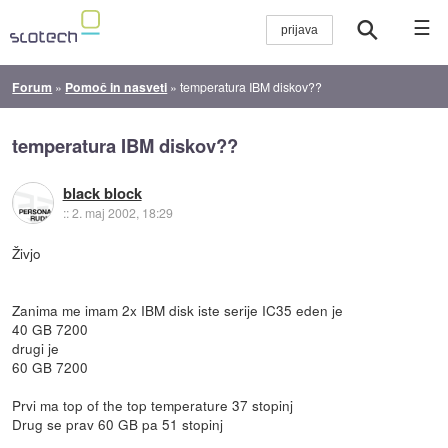
☰
Forum
»
Pomoč in nasveti
»
temperatura IBM diskov??
temperatura IBM diskov??
black block
::
2. maj 2002, 18:29
Živjo
Zanima me imam 2x IBM disk iste serije IC35 eden je
40 GB 7200
drugi je
60 GB 7200
Prvi ma top of the top temperature 37 stopinj
Drug se prav 60 GB pa 51 stopinj