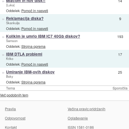
»
Mlacom in nov disk!!
14
|Luka|
Oddelek:
Pomoč in nasveti
»
Reklamacija diska?
9
Skankulja
Oddelek:
Pomoč in nasveti
»
Kolikim je umrlo IBM IC7 40Gb diskov?
193
Samson
Oddelek:
Strojna oprema
»
IBM DTLA problemi
17
Kriko
Oddelek:
Pomoč in nasveti
»
Umiranje IBM-ovih diskov
25
Boky
Oddelek:
Strojna oprema
Tema
Sporočila
Več podobnih tem
Pravila
Večina pravic pridržanih
Odgovornost
Oglaševanje
Kontakt
ISSN 1581-0186