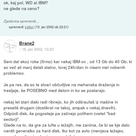
ok, kaj pol, WD al IBM?
ne glede na ceno?
Zgodovina sprememb…
spremenil:
iration
(
15. jan 2002 ob 23:21
)
Brane2
::
16. jan 2002, 10:23
Sem dal skoz roke (firmo) kar nekaj IBM-ov , od 13 Gb do 40 Gb, ki
so več ali manj delali stalno, torej 24h/dan in nisem mel nobenih
problemov.
Je pa res, da so te stvari občutljive na mehanska draženja in
tresljaje, še POSEBNO med delom in ko se postarajo.
nekaj let stari diski radi ribnejo, ko jih odšraufaš iz mašine in
preseliš drugam (dostikrat ne takoj, ampak v nekaj dnevih).
Odpizdi disk, še pogosteje pa začnejo potihem cvetet "bad
sectorji".
Glede na to, da gre za lufte u ležajih, me zanima, če bi se kje dalo
nardit generalko za hard disk, tko kot za avto (menjava ležajev,