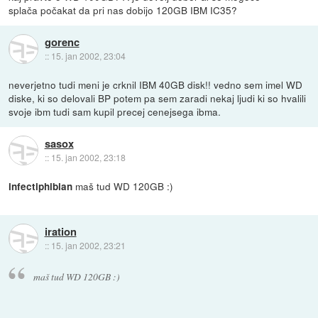
splača počakat da pri nas dobijo 120GB IBM IC35?
gorenc
::
15. jan 2002, 23:04
neverjetno tudi meni je crknil IBM 40GB disk!! vedno sem imel WD
diske, ki so delovali BP potem pa sem zaradi nekaj ljudi ki so hvalili
svoje ibm tudi sam kupil precej cenejsega ibma.
sasox
::
15. jan 2002, 23:18
maš tud WD 120GB :)
infectiphibian
iration
::
15. jan 2002, 23:21
maš tud WD 120GB :)