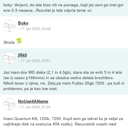
boky: Verjemi, da tale bios niti ne pomaga, kajti jaz sem ga imel gor
ene 2-3 meseca...Rezultat je tale odprta tema :o(
Boky
::
17. jan 2002, 20:49
Skoda
jRk0
::
17. jan 2002, 20:51
Jaz mam dva WD diska (2,1 in 4,3gb), stara sta ze enih 5 in 4 leta
(se iz casov p166mmx) in se obadva vedno delata brezhibno.
NIkoli tezav z njima, nic. Zdaj pa mam Fujitsu 20gb 7200 , pa tudi ni
problemov, pa je kao low cost.
NoUse4AName
::
17. jan 2002, 21:24
Imam Quantum KA, 12Gb, 7200. Kupil sem ga takrat ko je veljal za
najhitrejsi disk na svetu(na ATA vodilu). Racunalnik vcasih med