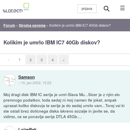
☰
Forum
»
Strojna oprema
»
Kolikim je umrlo IBM IC7 40Gb diskov?
Kolikim je umrlo IBM IC7 40Gb diskov?
«
1
2
3
4
»
Samson
::
15. jan 2002, 15:23
Moj dragi disk IBM IC serija je umrl-Slava Mu...Sicer je z njim slo
premnogo podatkov, toda sedaj ni moj namen tle jokat, ampak
uprasat koliko diskovja te serije je do sedaj umrlo vam...Torej vsi ki
ste ostali brez doticnega diska iskreno sozalje in javite se, da
vidimo, ce se ponavlja serija DTLA 45Gb....
LojzePek