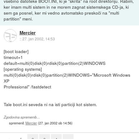
vsebino datoteke BOOT.INI, ki je "skrita" na root direktoriju. Rabim,
ker imam multi sistem in ne morem zagnat sistemskega CD-ja, ki
sem ga posnel, ker mi vedno avtomatsko preskoči na "multi
partition" meni.
Mercier
::
27. jan 2002, 14:53
[boot loader]
timeout=1
default=multi(0)disk(0)rdisk(0)partition(2)WINDOWS
[operating systems]
multi(0)disk(0)rdisk(0)partition(2)WINDOWS="Microsoft Windows
XP
Professional" /fastdetect
Tale boot.ini seveda ni na isti particiji kot sistem.
Zgodovina sprememb…
spremenil:
Mercier
(
27. jan 2002 ob 14:56
)
«
1