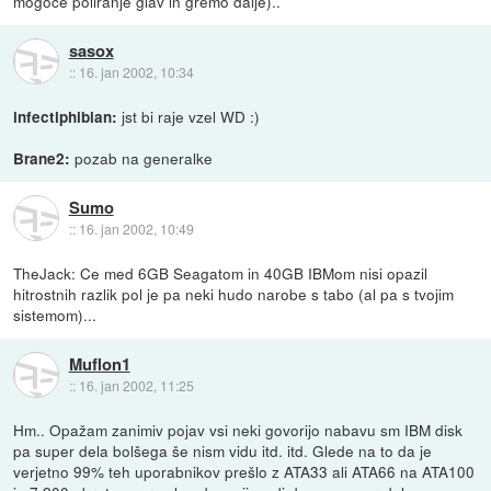
mogoče poliranje glav in gremo dalje)..
sasox
::
16. jan 2002, 10:34
jst bi raje vzel WD :)
infectiphibian:
pozab na generalke
Brane2:
Sumo
::
16. jan 2002, 10:49
TheJack: Ce med 6GB Seagatom in 40GB IBMom nisi opazil
hitrostnih razlik pol je pa neki hudo narobe s tabo (al pa s tvojim
sistemom)...
Muflon1
::
16. jan 2002, 11:25
Hm.. Opažam zanimiv pojav vsi neki govorijo nabavu sm IBM disk
pa super dela bolšega še nism vidu itd. itd. Glede na to da je
verjetno 99% teh uporabnikov prešlo z ATA33 ali ATA66 na ATA100