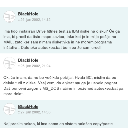
BlackHole
::
26. jan 2002, 14:12
Ima kdo inštaliran Drive fittnes test za IBM diske na disku? Če ga
ima, bi prosil da tisto mapo zazipa, tako kot je in mi jo pošlje na
MAIL
, zato ker sam nimam disketnika in ne morem programa
inštalirat. Datoteko autoexec.bat bom pa že sam uredil.
BlackHole
::
26. jan 2002, 21:24
Ok, že imam, da ne bo več kdo pošiljal. Hvala BC, mislim da bo
delalo tudi z diska. Vsaj vem, da enkrat mu ga je uspelo pognat.
Daš ponovni zagon v MS_DOS načinu in poženeš autoexec.bat pa
mora delat.
BlackHole
::
27. jan 2002, 14:36
Naj prosim nekdo, ki ima samo en sistem naložen copy/paste