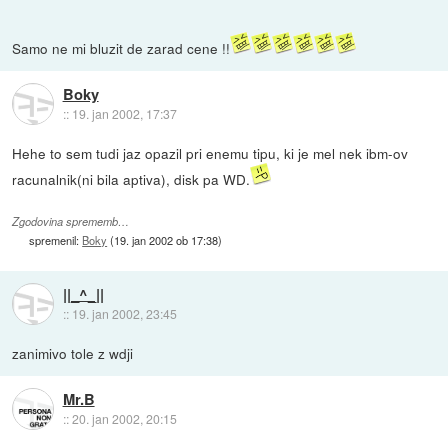
Samo ne mi bluzit de zarad cene !!
Boky
::
19. jan 2002, 17:37
Hehe to sem tudi jaz opazil pri enemu tipu, ki je mel nek ibm-ov
racunalnik(ni bila aptiva), disk pa WD.
Zgodovina sprememb…
spremenil:
Boky
(
19. jan 2002 ob 17:38
)
||_^_||
::
19. jan 2002, 23:45
zanimivo tole z wdji
Mr.B
::
20. jan 2002, 20:15