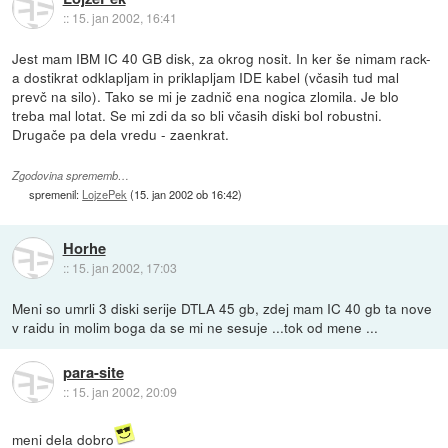
::
15. jan 2002, 16:41
Jest mam IBM IC 40 GB disk, za okrog nosit. In ker še nimam rack-
a dostikrat odklapljam in priklapljam IDE kabel (včasih tud mal
prevč na silo). Tako se mi je zadnič ena nogica zlomila. Je blo
treba mal lotat. Se mi zdi da so bli včasih diski bol robustni.
Drugače pa dela vredu - zaenkrat.
Zgodovina sprememb…
spremenil:
LojzePek
(
15. jan 2002 ob 16:42
)
Horhe
::
15. jan 2002, 17:03
Meni so umrli 3 diski serije DTLA 45 gb, zdej mam IC 40 gb ta nove
v raidu in molim boga da se mi ne sesuje ...tok od mene ...
para-site
::
15. jan 2002, 20:09
meni dela dobro