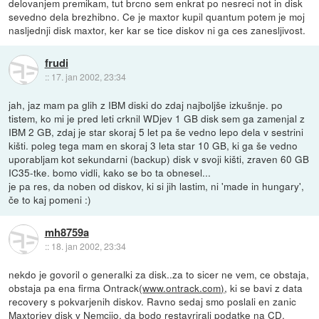
delovanjem premikam, tut brcno sem enkrat po nesreci not in disk
sevedno dela brezhibno. Ce je maxtor kupil quantum potem je moj
nasljednji disk maxtor, ker kar se tice diskov ni ga ces zanesljivost.
frudi
::
17. jan 2002, 23:34
jah, jaz mam pa glih z IBM diski do zdaj najboljše izkušnje. po
tistem, ko mi je pred leti crknil WDjev 1 GB disk sem ga zamenjal z
IBM 2 GB, zdaj je star skoraj 5 let pa še vedno lepo dela v sestrini
kišti. poleg tega mam en skoraj 3 leta star 10 GB, ki ga še vedno
uporabljam kot sekundarni (backup) disk v svoji kišti, zraven 60 GB
IC35-tke. bomo vidli, kako se bo ta obnesel...
je pa res, da noben od diskov, ki si jih lastim, ni 'made in hungary',
če to kaj pomeni :)
mh8759a
::
18. jan 2002, 23:34
nekdo je govoril o generalki za disk..za to sicer ne vem, ce obstaja,
obstaja pa ena firma Ontrack(
www.ontrack.com)
, ki se bavi z data
recovery s pokvarjenih diskov. Ravno sedaj smo poslali en zanic
Maxtorjev disk v Nemcijo, da bodo restavrirali podatke na CD.