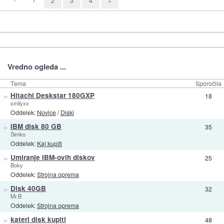
2
3
4
»
Vredno ogleda ...
Tema
Sporočila
»
Hitachi Deskstar 180GXP
18
smilyxx
Oddelek:
Novice
/
Diski
»
IBM disk 80 GB
35
Simko
Oddelek:
Kaj kupiti
»
Umiranje IBM-ovih diskov
25
Boky
Oddelek:
Strojna oprema
»
Disk 40GB
32
Mr.B
Oddelek:
Strojna oprema
»
kateri disk kupiti
48