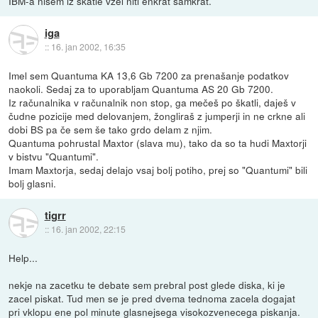
IBM-a nisem iz škatle vzel niti enkrat samkrat.
iga
::
16. jan 2002, 16:35
Imel sem Quantuma KA 13,6 Gb 7200 za prenašanje podatkov
naokoli. Sedaj za to uporabljam Quantuma AS 20 Gb 7200.
Iz računalnika v računalnik non stop, ga mečeš po škatli, daješ v
čudne pozicije med delovanjem, žongliraš z jumperji in ne crkne ali
dobi BS pa če sem še tako grdo delam z njim.
Quantuma pohrustal Maxtor (slava mu), tako da so ta hudi Maxtorji
v bistvu "Quantumi".
Imam Maxtorja, sedaj delajo vsaj bolj potiho, prej so "Quantumi" bili
bolj glasni.
tigrr
::
16. jan 2002, 22:15
Help...
nekje na zacetku te debate sem prebral post glede diska, ki je
zacel piskat. Tud men se je pred dvema tednoma zacela dogajat
pri vklopu ene pol minute glasnejsega visokozvenecega piskanja.