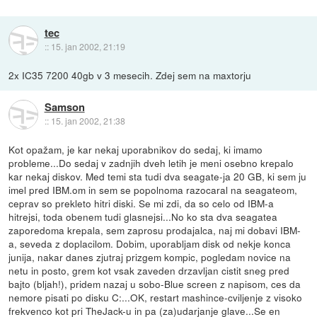
tec
::
15. jan 2002, 21:19
2x IC35 7200 40gb v 3 mesecih. Zdej sem na maxtorju
Samson
::
15. jan 2002, 21:38
Kot opažam, je kar nekaj uporabnikov do sedaj, ki imamo
probleme...Do sedaj v zadnjih dveh letih je meni osebno krepalo
kar nekaj diskov. Med temi sta tudi dva seagate-ja 20 GB, ki sem ju
imel pred IBM.om in sem se popolnoma razocaral na seagateom,
ceprav so prekleto hitri diski. Se mi zdi, da so celo od IBM-a
hitrejsi, toda obenem tudi glasnejsi...No ko sta dva seagatea
zaporedoma krepala, sem zaprosu prodajalca, naj mi dobavi IBM-
a, seveda z doplacilom. Dobim, uporabljam disk od nekje konca
junija, nakar danes zjutraj prizgem kompic, pogledam novice na
netu in posto, grem kot vsak zaveden drzavljan cistit sneg pred
bajto (bljah!), pridem nazaj u sobo-Blue screen z napisom, ces da
nemore pisati po disku C:...OK, restart mashince-cviljenje z visoko
frekvenco kot pri TheJack-u in pa (za)udarjanje glave...Se en