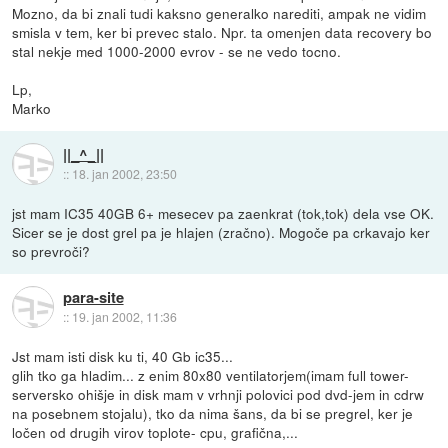
Mozno, da bi znali tudi kaksno generalko narediti, ampak ne vidim
smisla v tem, ker bi prevec stalo. Npr. ta omenjen data recovery bo
stal nekje med 1000-2000 evrov - se ne vedo tocno.
Lp,
Marko
||_^_||
::
18. jan 2002, 23:50
jst mam IC35 40GB 6+ mesecev pa zaenkrat (tok,tok) dela vse OK.
Sicer se je dost grel pa je hlajen (zračno). Mogoče pa crkavajo ker
so prevroči?
para-site
::
19. jan 2002, 11:36
Jst mam isti disk ku ti, 40 Gb ic35...
glih tko ga hladim... z enim 80x80 ventilatorjem(imam full tower-
serversko ohišje in disk mam v vrhnji polovici pod dvd-jem in cdrw
na posebnem stojalu), tko da nima šans, da bi se pregrel, ker je
ločen od drugih virov toplote- cpu, grafična,...