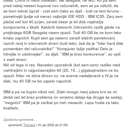
pred nekaj meseci kupoval nov računalnik, sem se pa odločil, da
se bom tokrat izprsil - vzel sem (tako so djali - tudi na tem forumu -
pametnejši ljudje od mene) najboljši IDE HDD - IBM IC35. Zanj sem
plačal več kot 40 jurjev, zaradi česar je bil disk najdražja
komponenta v škatli. Kakšnih bistvenih (hitrostnih) razlik glede na
prejšnjega 6GB Seagata nisem opazil. Tudi 40 GB še ne bom tako
kmalu zapolnil. Kupil sem ga vseeno zaradi stalnih pametovanj
raznih revij in internetnih strani (tudi tele), češ da je ''hiter hard disk
pomemben del računalnika!'' ''Kompjuter lažje zadiha! Delo je
hitrejše in udobnejše!'', so djali. ''IBM je brez konkurence'', so vpili
z vseh strani.
Nič od tega ni res. Navaden uporabnik (kot sem sam) razlike med
nahitrejšim in najpočasnejšim 40 (20, 10...) gigabajtnežem ne bo
opazil. Kdor ne zbira divxov oz. ne snema nadaljevank s tV-ja na
disk, mu 40 GB ne bo uspelo napolniti.
IBM-a pa ne kupim nikoli več. Diski mnogo manj plave krvi so mi
delali več let brez problema (in verjetno delajo kje drugje še sedaj),
''mogočni'' IBM pa je zaribal po treh mesecih. Lepa hvala za tako
kvaliteto.
Zgodovina sprememb…
spremenil:
TheJack
(
15. jan 2002 ob 21:00
)