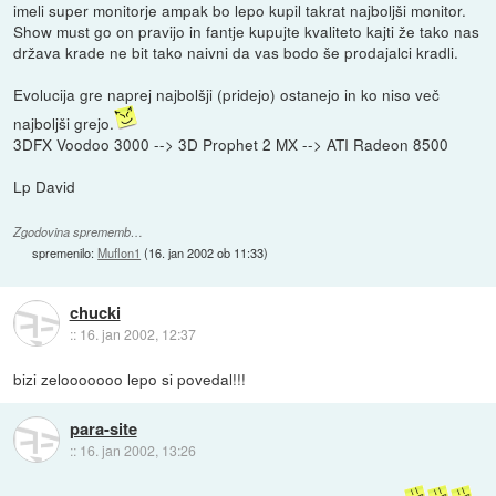
imeli super monitorje ampak bo lepo kupil takrat najboljši monitor.
Show must go on pravijo in fantje kupujte kvaliteto kajti že tako nas
država krade ne bit tako naivni da vas bodo še prodajalci kradli.
Evolucija gre naprej najbolšji (pridejo) ostanejo in ko niso več
najboljši grejo.
3DFX Voodoo 3000 --> 3D Prophet 2 MX --> ATI Radeon 8500
Lp David
Zgodovina sprememb…
spremenilo:
Muflon1
(
16. jan 2002 ob 11:33
)
chucki
::
16. jan 2002, 12:37
bizi zelooooooo lepo si povedal!!!
para-site
::
16. jan 2002, 13:26