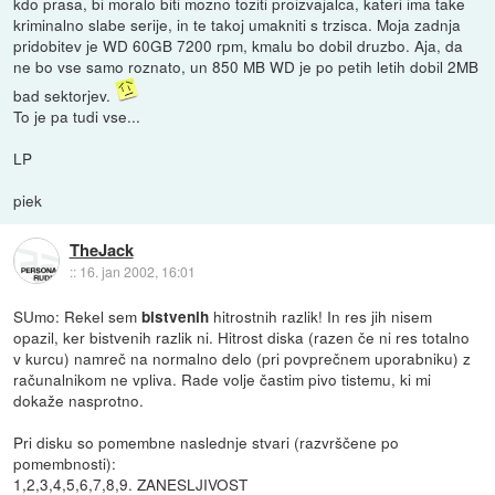
kdo prasa, bi moralo biti mozno toziti proizvajalca, kateri ima take
kriminalno slabe serije, in te takoj umakniti s trzisca. Moja zadnja
pridobitev je WD 60GB 7200 rpm, kmalu bo dobil druzbo. Aja, da
ne bo vse samo roznato, un 850 MB WD je po petih letih dobil 2MB
bad sektorjev.
To je pa tudi vse...
LP
piek
TheJack
::
16. jan 2002, 16:01
SUmo: Rekel sem
hitrostnih razlik! In res jih nisem
bistvenih
opazil, ker bistvenih razlik ni. Hitrost diska (razen če ni res totalno
v kurcu) namreč na normalno delo (pri povprečnem uporabniku) z
računalnikom ne vpliva. Rade volje častim pivo tistemu, ki mi
dokaže nasprotno.
Pri disku so pomembne naslednje stvari (razvrščene po
pomembnosti):
1,2,3,4,5,6,7,8,9. ZANESLJIVOST