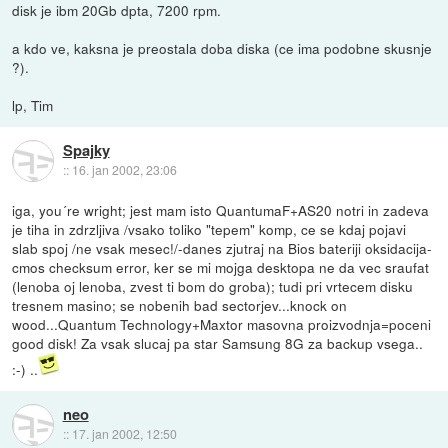
disk je ibm 20Gb dpta, 7200 rpm.
a kdo ve, kaksna je preostala doba diska (ce ima podobne skusnje
?).
lp, Tim
Spajky
::
16. jan 2002, 23:06
iga, you´re wright; jest mam isto QuantumaF+AS20 notri in zadeva
je tiha in zdrzljiva /vsako toliko "tepem" komp, ce se kdaj pojavi
slab spoj /ne vsak mesec!/-danes zjutraj na Bios bateriji oksidacija-
cmos checksum error, ker se mi mojga desktopa ne da vec sraufat
(lenoba oj lenoba, zvest ti bom do groba); tudi pri vrtecem disku
tresnem masino; se nobenih bad sectorjev...knock on
wood...Quantum Technology+Maxtor masovna proizvodnja=poceni
good disk! Za vsak slucaj pa star Samsung 8G za backup vsega..
:-) ..
neo
::
17. jan 2002, 12:50