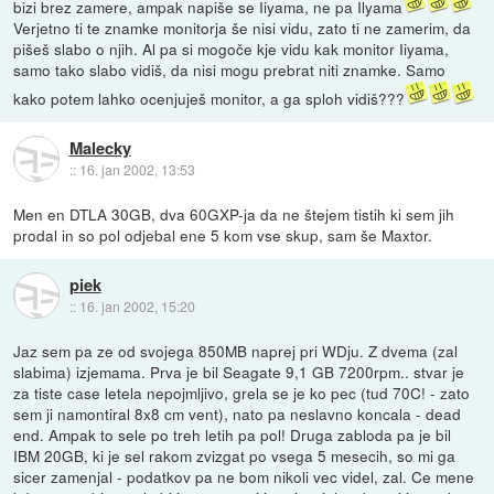
bizi brez zamere, ampak napiše se Iiyama, ne pa Ilyama
Verjetno ti te znamke monitorja še nisi vidu, zato ti ne zamerim, da
pišeš slabo o njih. Al pa si mogoče kje vidu kak monitor Iiyama,
samo tako slabo vidiš, da nisi mogu prebrat niti znamke. Samo
kako potem lahko ocenjuješ monitor, a ga sploh vidiš???
Malecky
::
16. jan 2002, 13:53
Men en DTLA 30GB, dva 60GXP-ja da ne štejem tistih ki sem jih
prodal in so pol odjebal ene 5 kom vse skup, sam še Maxtor.
piek
::
16. jan 2002, 15:20
Jaz sem pa ze od svojega 850MB naprej pri WDju. Z dvema (zal
slabima) izjemama. Prva je bil Seagate 9,1 GB 7200rpm.. stvar je
za tiste case letela nepojmljivo, grela se je ko pec (tud 70C! - zato
sem ji namontiral 8x8 cm vent), nato pa neslavno koncala - dead
end. Ampak to sele po treh letih pa pol! Druga zabloda pa je bil
IBM 20GB, ki je sel rakom zvizgat po vsega 5 mesecih, so mi ga
sicer zamenjal - podatkov pa ne bom nikoli vec videl, zal. Ce mene