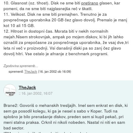
10. Glasnost (oz. tihost). Disk ne sme biti
pretirano
glasen, kar
pomeni, da ne sme biti najglasnejša reč v škatli.
11. Velikost. Disk ne sme biti premajhen. Trenutno je za
povprečnega uporabnika 20 GB čez glavo dovolj. Premalo je manj
kot 10 ali 15 GB.
12. Hitrost in dostopni čas. Morata biti v nekih normalnih
mejah.Nisem strokovnjak, ampak po mojem diskov, ki bi jih lahko
označili za prepočasne za povprečnega uporabnika, že vsaj dve,tri
leta ni več v proizvodnji. Vsi današnji diski pa so zanj čez glavo
dovolj hitri. Vse ostalo je afnanje z benchmark programi.
Zgodovina sprememb…
spremenil:
TheJack
(
16. jan 2002 ob 16:09
)
TheJack
::
16. jan 2002, 16:07
Brane2: Govoriš o mehanskih tresljajih. Imel sem enkrat en disk, ki
sem ga posodil kolegu, ki ga je nesel s sabo v Koper. Tudi na
splošno je bilo prenašanje diskov, preden sem si kupil pekač, pri
meni stalna praksa. Crknil ni nikoli nobeden. Nastal ni niti en sam
bad sector.