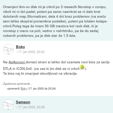
Omenjeni ibm-ov disk mi je crknil po 3 mesecih.Nonstop v compu,
nikoli mi ni dol padel, potem pa samo naenkrat se ni dalo brat
določenih map.Sformatiram, dela 4 dni brez problemov (na srečo
sem lahko skopiral pomembne podatke), potem pa totalen kolaps-
crknil.Poleg tega še imam 30 GB maxtora kot rack disk, ki je
nonstop z mano na poti, vedno v nahrbtniku, pa še do sedaj
nobenih problemov, pa je disk star že 1.5 leta.
Boky
::
17. jan 2002, 20:22
Na
Aplikonovi
domaci strani si lahko dol vzamete novi bios za serijo
DTLA in IC35L0x0. (za vse ki jim disk se ni crknil
).
Ta bios naj bi zmanjsal obcutljivost na vibracije.
Zgodovina sprememb…
spremenil:
Boky
(
17. jan 2002 ob 20:24
)
Samson
::
17. jan 2002, 20:28