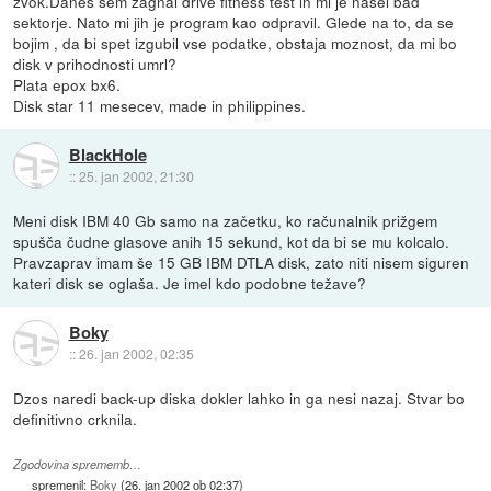
zvok.Danes sem zagnal drive fitness test in mi je nasel bad
sektorje. Nato mi jih je program kao odpravil. Glede na to, da se
bojim , da bi spet izgubil vse podatke, obstaja moznost, da mi bo
disk v prihodnosti umrl?
Plata epox bx6.
Disk star 11 mesecev, made in philippines.
BlackHole
::
25. jan 2002, 21:30
Meni disk IBM 40 Gb samo na začetku, ko računalnik prižgem
spušča čudne glasove anih 15 sekund, kot da bi se mu kolcalo.
Pravzaprav imam še 15 GB IBM DTLA disk, zato niti nisem siguren
kateri disk se oglaša. Je imel kdo podobne težave?
Boky
::
26. jan 2002, 02:35
Dzos naredi back-up diska dokler lahko in ga nesi nazaj. Stvar bo
definitivno crknila.
Zgodovina sprememb…
spremenil:
Boky
(
26. jan 2002 ob 02:37
)