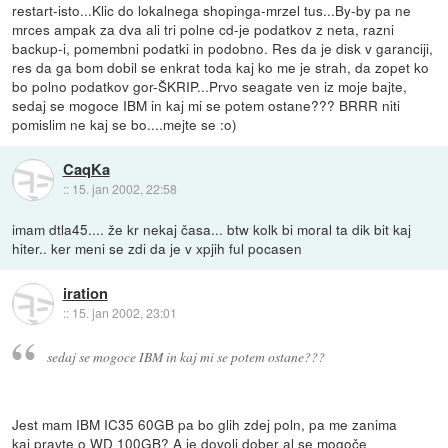
restart-isto...Klic do lokalnega shopinga-mrzel tus...By-by pa ne
mrces ampak za dva ali tri polne cd-je podatkov z neta, razni
backup-i, pomembni podatki in podobno. Res da je disk v garanciji,
res da ga bom dobil se enkrat toda kaj ko me je strah, da zopet ko
bo polno podatkov gor-ŠKRIP...Prvo seagate ven iz moje bajte,
sedaj se mogoce IBM in kaj mi se potem ostane??? BRRR niti
pomislim ne kaj se bo....mejte se :o)
CaqKa
::
15. jan 2002, 22:58
imam dtla45.... že kr nekaj časa... btw kolk bi moral ta dik bit kaj
hiter.. ker meni se zdi da je v xpjih ful pocasen
iration
::
15. jan 2002, 23:01
sedaj se mogoce IBM in kaj mi se potem ostane???
Jest mam IBM IC35 60GB pa bo glih zdej poln, pa me zanima
kaj pravte o WD 100GB? A je dovolj dober al se mogoče