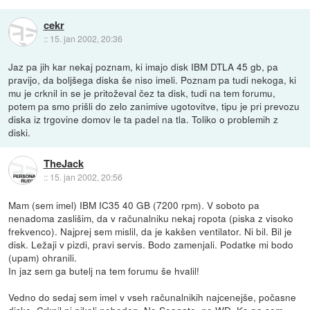
cekr
::
15. jan 2002, 20:36
Jaz pa jih kar nekaj poznam, ki imajo disk IBM DTLA 45 gb, pa
pravijo, da boljšega diska še niso imeli. Poznam pa tudi nekoga, ki
mu je crknil in se je pritoževal čez ta disk, tudi na tem forumu,
potem pa smo prišli do zelo zanimive ugotovitve, tipu je pri prevozu
diska iz trgovine domov le ta padel na tla. Toliko o problemih z
diski.
TheJack
::
15. jan 2002, 20:56
Mam (sem imel) IBM IC35 40 GB (7200 rpm). V soboto pa
nenadoma zaslišim, da v računalniku nekaj ropota (piska z visoko
frekvenco). Najprej sem mislil, da je kakšen ventilator. Ni bil. Bil je
disk. Ležaji v pizdi, pravi servis. Bodo zamenjali. Podatke mi bodo
(upam) ohranili.
In jaz sem ga butelj na tem forumu še hvalil!
Vedno do sedaj sem imel v vseh računalnikih najcenejše, počasne
diske. Crknil ni nikoli nobeden. Ne Seagate, ne WD. Ko pa sem