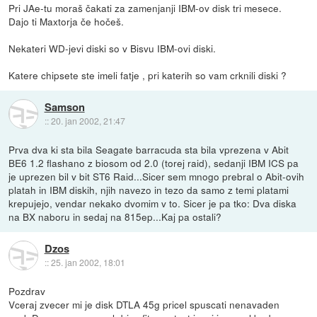
Pri JAe-tu moraš čakati za zamenjanji IBM-ov disk tri mesece.
Dajo ti Maxtorja če hočeš.
Nekateri WD-jevi diski so v Bisvu IBM-ovi diski.
Katere chipsete ste imeli fatje , pri katerih so vam crknili diski ?
Samson
::
20. jan 2002, 21:47
Prva dva ki sta bila Seagate barracuda sta bila vprezena v Abit
BE6 1.2 flashano z biosom od 2.0 (torej raid), sedanji IBM ICS pa
je uprezen bil v bit ST6 Raid...Sicer sem mnogo prebral o Abit-ovih
platah in IBM diskih, njih navezo in tezo da samo z temi platami
krepujejo, vendar nekako dvomim v to. Sicer je pa tko: Dva diska
na BX naboru in sedaj na 815ep...Kaj pa ostali?
Dzos
::
25. jan 2002, 18:01
Pozdrav
Vceraj zvecer mi je disk DTLA 45g pricel spuscati nenavaden