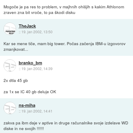
Mogoče je pa res to problem, v majhnih ohišjih s kakim Athlonom
zraven zna bit vroče, to pa škodi disku
TheJack
::
19. jan 2002, 13:50
Kar se mene tiče, mam big tower. Počas začenja IBM-u izgovorov
zmanjkovat...
branko_bm
::
19. jan 2002, 14:39
2x dtla 45 gb
za 1x se IC 40 gb deluje OK
ns-miha
::
19. jan 2002, 14:41
zakva pa ibm daje v aptive in druge računalnike svoje izdelave WD
diske in ne svojih !!!!!!