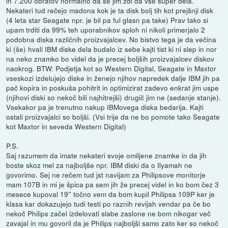
in 7.200 obratov normalno da se jim zdi da vse super dela.
Nekateri tud rečejo madona kok je ta disk bolj tih kot prejšnji disk
(4 leta star Seagate npr. je bil pa ful glasn pa take) Prav tako si
upam trditi da 99% teh uporabnikov sploh ni nikoli primerjalo 2
podobna diska različnih proizvajalcev. No bistvo tega je da večina
ki (še) hvali IBM diske dela budalo iz sebe kajti tist ki ni slep in nor
na neko znamko bo videl da je precej boljših proizvajalcev diskov
naokrog. BTW: Podjetja kot so Western Digital, Seagate in Maxtor
vseskozi izdelujejo diske in ženejo njihov napredek dalje IBM jih pa
pač kopira in poskuša pohitrit in optimizirat zadevo enkrat jim uspe
(njihovi diski so nekoč bili najhitrejši) drugič jim ne (sedanje stanje).
Vsekakor pa je trenutno nakup IBMovega diska bedarija. Kajti
ostali proizvajalci so boljši. (Vsi trije da ne bo pomote tako Seagate
kot Maxtor in seveda Western Digital)
P.S.
Saj razumem da imate nekateri svoje omiljene znamke in da jih
boste skoz mel za najboljše npr. IBM diski da o Ilyamah ne
govorimo. Sej ne rečem tud jst navijam za Philipsove monitorje
mam 107B in mi je špica pa sem jih že precej videl in ko bom čez 3
mesece kupoval 19'' točno vem da bom kupil Philipsa 109P ker je
klasa kar dokazujejo tudi testi po raznih revijah vendar pa če bo
nekoč Philips začel izdelovati slabe zaslone ne bom nikogar več
zavajal in mu govoril da je Philips najboljši samo zato ker so nekoč