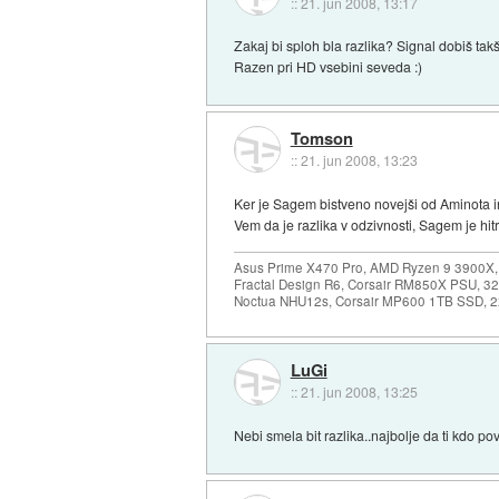
::
21. jun 2008, 13:17
Zakaj bi sploh bla razlika? Signal dobiš takš
Razen pri HD vsebini seveda :)
Tomson
::
21. jun 2008, 13:23
Ker je Sagem bistveno novejši od Aminota i
Vem da je razlika v odzivnosti, Sagem je hitre
Asus Prime X470 Pro, AMD Ryzen 9 3900X,
Fractal Design R6, Corsair RM850X PSU, 
Noctua NHU12s, Corsair MP600 1TB SSD, 2x
LuGi
::
21. jun 2008, 13:25
Nebi smela bit razlika..najbolje da ti kdo 