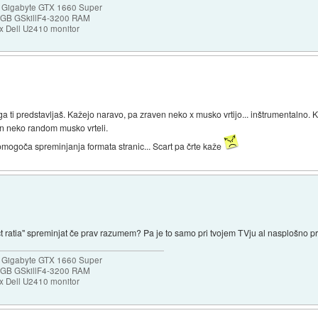
 Gigabyte GTX 1660 Super
32GB GSkillF4-3200 RAM
 Dell U2410 monitor
ga ti predstavljaš. Kažejo naravo, pa zraven neko x musko vrtijo... inštrumentalno.
n neko random musko vrteli.
mogoča spreminjanja formata stranic... Scart pa črte kaže
t ratia" spreminjat če prav razumem? Pa je to samo pri tvojem TVju al nasplošno p
 Gigabyte GTX 1660 Super
32GB GSkillF4-3200 RAM
 Dell U2410 monitor