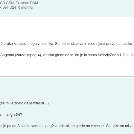
32GB GSkillF4-3200 RAM
 Dell U2410 monitor
10 preko kompozitnega vmesnika. Sem imel obadva in med njima preverjal razlike.
 Sagema (zaradi mpeg-4), vendar glede na to, da je to samo MelodyZen v HD-ju, ne
mi je zdelo da je hitrejši ...)
ni, angleški?
 je pa od Siola še vedno mpeg2 zaenkrat, ne glede na vmesnik. Saj tako so mi zatr