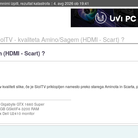
eto za večkratno uporabo
::
4. avg 2026 ob 19:41
iolTV - kvaliteta Amino/Sagem (HDMI - Scart) ?
 (HDMI - Scart) ?
v kvaliteti slike, če je SiolTV priklopljen namesto preko starega Aminota in Scart
 Gigabyte GTX 1660 Super
32GB GSkillF4-3200 RAM
 Dell U2410 monitor