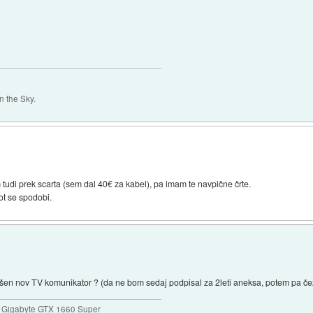
 the Sky.
 tudi prek scarta (sem dal 40€ za kabel), pa imam te navpične črte.
kot se spodobi.
akšen nov TV komunikator ? (da ne bom sedaj podpisal za 2leti aneksa, potem pa če
 Gigabyte GTX 1660 Super