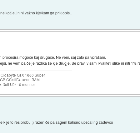
ne kot je..in ni važno kje/kam ga priklopis..
n procesira mogoče kaj drugače. Ne vem, saj zato pa vprašam.
jši, ne vem pa če je razlika še kje drugje. Se pravi v sami kvaliteti slike ni niti 1% r
 Gigabyte GTX 1660 Super
32GB GSkillF4-3200 RAM
 Dell U2410 monitor
pove k je to res probu :) razen če pa sagem kaksno upscaling zadevco