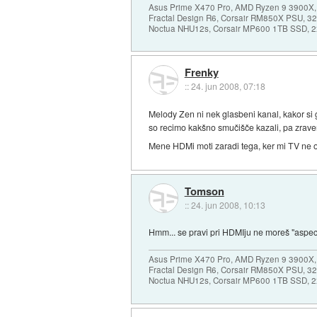
Asus Prime X470 Pro, AMD Ryzen 9 3900X,
Fractal Design R6, Corsair RM850X PSU, 
Noctua NHU12s, Corsair MP600 1TB SSD, 2x
Frenky
::
24. jun 2008, 07:18
Melody Zen ni nek glasbeni kanal, kakor si 
so recimo kakšno smučišče kazali, pa zrave
Mene HDMi moti zaradi tega, ker mi TV ne o
Tomson
::
24. jun 2008, 10:13
Hmm... se pravi pri HDMIju ne moreš "aspec
Asus Prime X470 Pro, AMD Ryzen 9 3900X,
Fractal Design R6, Corsair RM850X PSU, 
Noctua NHU12s, Corsair MP600 1TB SSD, 2x