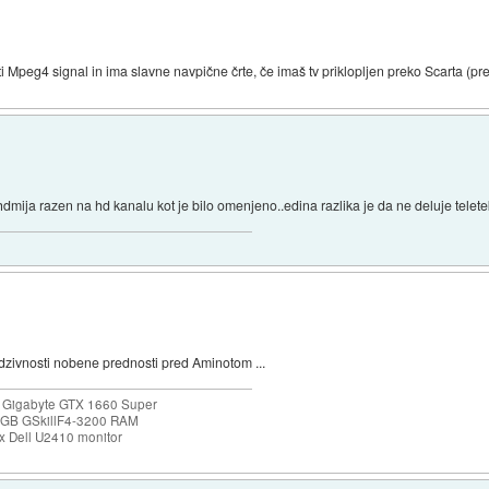
Mpeg4 signal in ima slavne navpične črte, če imaš tv priklopljen preko Scarta (pr
k hdmija razen na hd kanalu kot je bilo omenjeno..edina razlika je da ne deluje telet
 odzivnosti nobene prednosti pred Aminotom ...
 Gigabyte GTX 1660 Super
32GB GSkillF4-3200 RAM
 Dell U2410 monitor