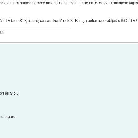
nota? Imam namen namreč naročiti SiOL TV in glede na to, da STB praktično kupiš 
očiti TV brez STBja, torej da sam kupiš nek STB in ga potem uporabljaš s SiOL TV?
ti.
rt pri Siolu
 male pare