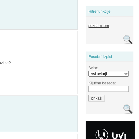
Hitre funkcije
seznam tem
Posebni izpisi
azlike?
Avtor:
Ključna beseda: