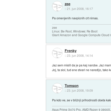
zee
::
21. jun 2008, 16:17
Pa omenjenih navpicnih crt nimas.
zee
Linux: Be Root, Windows: Re Boot
Giant Amazon and Google Compute Cloud in
Frenky
::
23. jun 2008, 14:14
Jaz sem mislil da je pa kaj narobe. Jaz mam
Joj, ta siol, tud ene stvari ne naredijo, tako 
Tomson
::
23. jun 2008, 19:09
Pa kdo ve, se v bližnji prihodnosti obeta k
Asus Prime X470 Pro, AMD Ryzen 9 3900X,