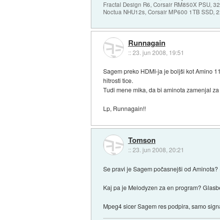
Fractal Design R6, Corsair RM850X PSU, 
Noctua NHU12s, Corsair MP600 1TB SSD, 2x
Runnagain
::
23. jun 2008, 19:51
Sagem preko HDMI-ja je boljši kot Amino 1
hitrosti tice.
Tudi mene mika, da bi aminota zamenjal za
Lp, Runnagain!!
Tomson
::
23. jun 2008, 20:21
Se pravi je Sagem počasnejši od Aminota? (se 
Kaj pa je Melodyzen za en program? Glasbe
Mpeg4 sicer Sagem res podpira, samo signal