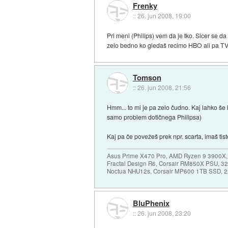
Frenky
::
26. jun 2008, 19:00
Pri meni (Philips) vem da je tko. Sicer se 
zelo bedno ko gledaš recimo HBO ali pa TV1
Tomson
::
26. jun 2008, 21:56
Hmm... to mi je pa zelo čudno. Kaj lahko še k
samo problem dotičnega Philipsa)
Kaj pa če povežeš prek npr. scarta, imaš tis
Asus Prime X470 Pro, AMD Ryzen 9 3900X,
Fractal Design R6, Corsair RM850X PSU, 
Noctua NHU12s, Corsair MP600 1TB SSD, 2x
BluPhenix
::
26. jun 2008, 23:20