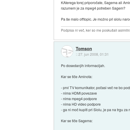
KAterega torej priporočate, Sagema ali Ami
razumem je za mpeg4 potreben Sagem?
Pa še malo offtopic. Je možno pri siolu nar
Podpisa ni več, ker so me poskušali asimilira
Tomson
::
27. jun 2008, 01:31
Po dosedanjih informacijah.
Kar se tiče Aminota:
- prvi TV komunikator, počasi več ne bo podp
- nima HDMI povezave
- nima mpeg4 podpore
- nima HD video podpore
- ga ni moč kupiti pri Siolu, je pa na trgu za
Kar se tiče Sagema: