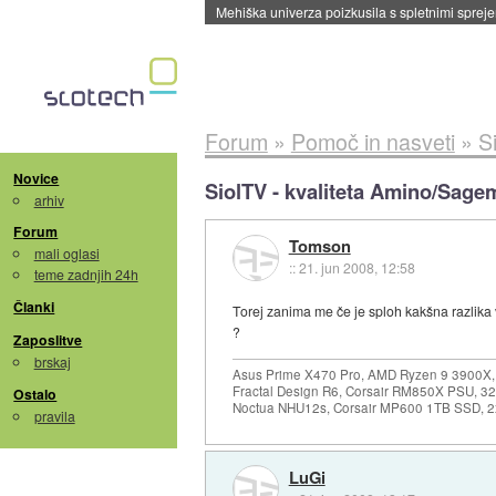
Evropska vesoljska agencija razvija svojo rak
Forum
»
Pomoč in nasveti
»
S
Novice
SiolTV - kvaliteta Amino/Sagem
arhiv
Forum
Tomson
mali oglasi
::
21. jun 2008, 12:58
teme zadnjih 24h
Članki
Torej zanima me če je sploh kakšna razlika 
?
Zaposlitve
brskaj
Asus Prime X470 Pro, AMD Ryzen 9 3900X,
Fractal Design R6, Corsair RM850X PSU, 
Ostalo
Noctua NHU12s, Corsair MP600 1TB SSD, 2x
pravila
LuGi