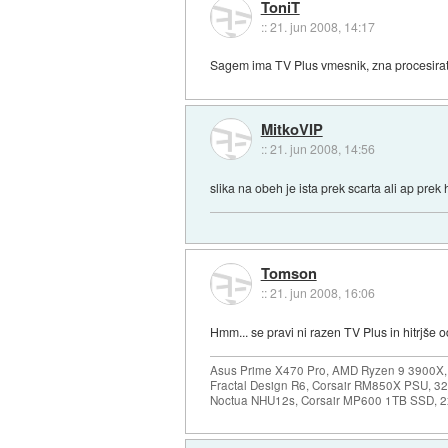
ToniT
::
21. jun 2008, 14:17
Sagem ima TV Plus vmesnik, zna procesirati 
MitkoVIP
::
21. jun 2008, 14:56
slika na obeh je ista prek scarta ali ap pre
Tomson
::
21. jun 2008, 16:06
Hmm... se pravi ni razen TV Plus in hitrjše
Asus Prime X470 Pro, AMD Ryzen 9 3900X,
Fractal Design R6, Corsair RM850X PSU, 
Noctua NHU12s, Corsair MP600 1TB SSD, 2x