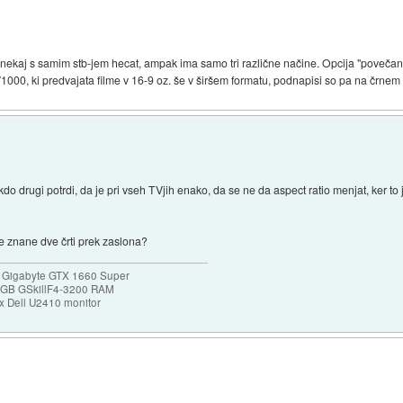
da nekaj s samim stb-jem hecat, ampak ima samo tri različne načine. Opcija "povečan
000, ki predvajata filme v 16-9 oz. še v širšem formatu, podnapisi so pa na črnem 
do drugi potrdi, da je pri vseh TVjih enako, da se ne da aspect ratio menjat, ker to j
te znane dve črti prek zaslona?
 Gigabyte GTX 1660 Super
32GB GSkillF4-3200 RAM
 Dell U2410 monitor