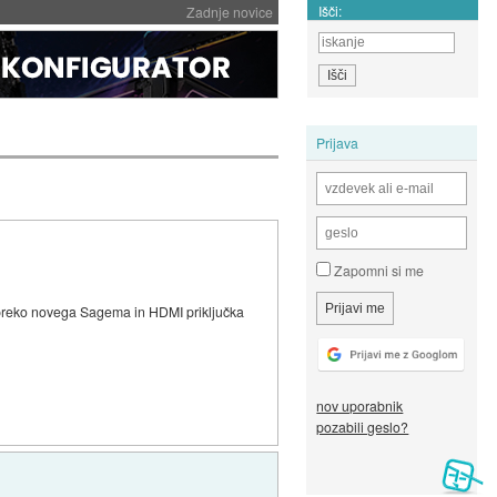
Išči:
Zadnje novice
Prijava
Zapomni si me
a, preko novega Sagema in HDMI priključka
nov uporabnik
pozabili geslo?