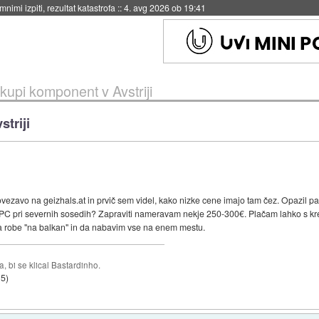
eto za večkratno uporabo
::
4. avg 2026 ob 19:41
kupi komponent v Avstriji
triji
vezavo na geizhals.at in prvič sem videl, kako nizke cene imajo tam čez. Opazil pa 
 PC pri severnih sosedih? Zapraviti nameravam nekje 250-300€. Plačam lahko s kre
a robe "na balkan" in da nabavim vse na enem mestu.
 bi se klical Bastardinho.
15
)