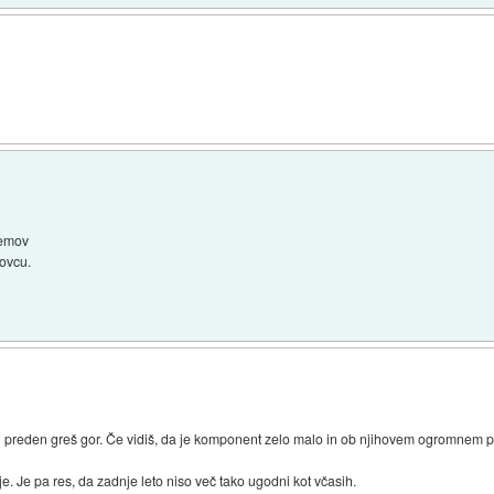
lemov
ovcu.
ni preden greš gor. Če vidiš, da je komponent zelo malo in ob njihovem ogromnem pro
 Je pa res, da zadnje leto niso več tako ugodni kot včasih.