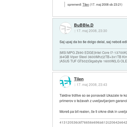
spremenil:
Tilen
(
17. maj 2008 ob 23:21
)
BuBBle.D
::
17. maj 2008, 23:30
Saj upaj da bo še dolgo delal, saj neboš edini
|MSI MPG Z690 EDGE|Intel Core I7-13700K
|64GB Viper Steel 3600Mhz|2TB+3x1TB Ki
|ASUS TUF GT502|Gigabyte 1600W|LG OLE
Tilen
::
17. maj 2008, 23:43
Takšne trditve so se ponavadi izkazale le ko
primerov o težavah z uveljavljanjem garanci
Moreš pa bit realen, če ti crkne disk in uvel
413120536c6f76656e696a612c20642e64