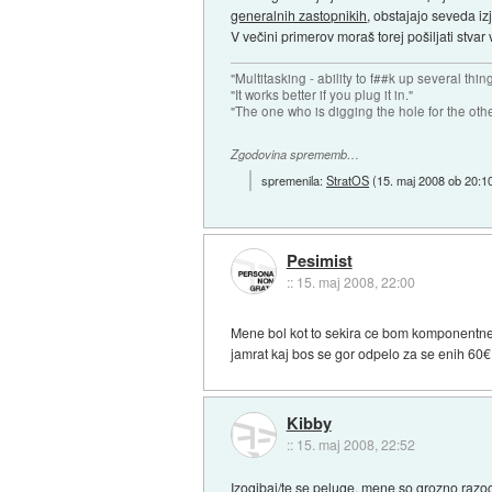
generalnih zastopnikih
, obstajajo seveda iz
V večini primerov moraš torej pošiljati stvar
"Multitasking - ability to f##k up several thin
"It works better if you plug it in."
"The one who is digging the hole for the other t
Zgodovina sprememb…
spremenila:
StratOS
(
15. maj 2008 ob 20:1
Pesimist
::
15. maj 2008, 22:00
Mene bol kot to sekira ce bom komponentne
jamrat kaj bos se gor odpelo za se enih 60€ 
Kibby
::
15. maj 2008, 22:52
Izogibaj/te se peluge, mene so grozno razocara