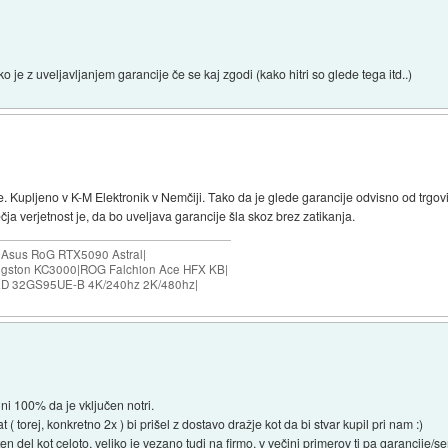
je z uveljavljanjem garancije če se kaj zgodi (kako hitri so glede tega itd..)
. Kupljeno v K-M Elektronik v Nemčiji. Tako da je glede garancije odvisno od trgovi
čja verjetnost je, da bo uveljava garancije šla skoz brez zatikanja.
|Asus RoG RTX5090 Astral|
ngston KC3000|ROG Falchion Ace HFX KB|
D 32GS95UE-B 4K/240hz 2K/480hz|
ni 100% da je vključen notri.
 torej, konkretno 2x ) bi prišel z dostavo dražje kot da bi stvar kupil pri nam :)
n del kot celoto, veliko je vezano tudi na firmo, v večini primerov ti pa garancije/se