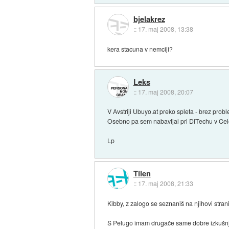
bjelakrez
::
17. maj 2008, 13:38
kera stacuna v nemciji?
Leks
::
17. maj 2008, 20:07
V Avstriji Ubuyo.at preko spleta - brez prob
Osebno pa sem nabavljal pri DiTechu v Cel
Lp
Tilen
::
17. maj 2008, 21:33
Kibby, z zalogo se seznaniš na njihovi stra
S Pelugo imam drugače same dobre izkušnje.