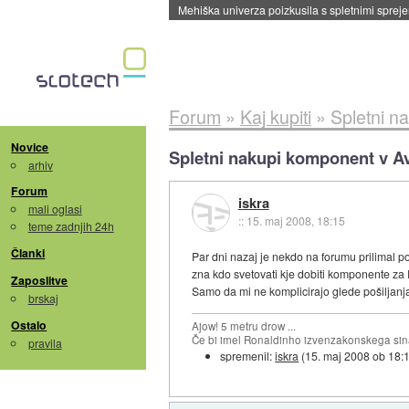
Evropska vesoljska agencija razvija svojo rak
Forum
»
Kaj kupiti
»
Spletni na
Novice
Spletni nakupi komponent v Avs
arhiv
Forum
iskra
mali oglasi
::
15. maj 2008, 18:15
teme zadnjih 24h
Članki
Par dni nazaj je nekdo na forumu prilimal po
zna kdo svetovati kje dobiti komponente za
Zaposlitve
Samo da mi ne komplicirajo glede pošiljanj
brskaj
Ostalo
Ajow! 5 metru drow ...
Če bi imel Ronaldinho izvenzakonskega sina,
pravila
spremenil:
iskra
(
15. maj 2008 ob 18: