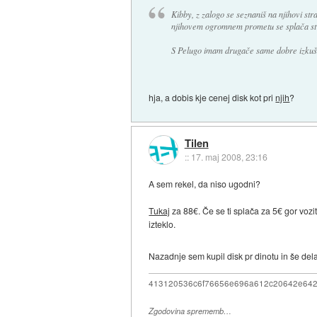
Kibby, z zalogo se seznaniš na njihovi str
njihovem ogromnem prometu se splača stv
S Pelugo imam drugače same dobre izkušnje
hja, a dobis kje cenej disk kot pri
njih
?
Tilen
::
17. maj 2008, 23:16
A sem rekel, da niso ugodni?
Tukaj
za 88€. Če se ti splača za 5€ gor vozi
izteklo.
Nazadnje sem kupil disk pr dinotu in še del
413120536c6f76656e696a612c20642e64
Zgodovina sprememb…