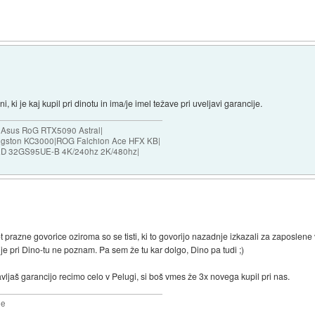
, ki je kaj kupil pri dinotu in ima/je imel težave pri uveljavi garancije.
|Asus RoG RTX5090 Astral|
ngston KC3000|ROG Falchion Ace HFX KB|
D 32GS95UE-B 4K/240hz 2K/480hz|
t prazne govorice oziroma so se tisti, ki to govorijo nazadnje izkazali za zaposlene 
je pri Dino-tu ne poznam. Pa sem že tu kar dolgo, Dino pa tudi ;)
javljaš garancijo recimo celo v Pelugi, si boš vmes že 3x novega kupil pri nas.
2e