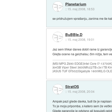
Planetarium
::
15. maj 2008, 18:53
se pridružujem vprašanju, zanima me še kako 
BuBBle.D
::
15. maj 2008, 19:01
Jaz sem lihkar danes dobil rame iz garancije
Glejta ocene na geizhalsu; čim nižja, tem ve
|MSI MPG Z690 EDGE|Intel Core I7-13700K
|64GB Viper Steel 3600Mhz|2TB+3x1TB Ki
|ASUS TUF GT502|Gigabyte 1600W|LG OLE
StratOS
::
15. maj 2008, 20:04
Ampak pazi glede davka, tudi če je napisan 
To je moja pripomba, s katero sem že večkrat (
Glede garancije je odvisno ali kopuješ celote