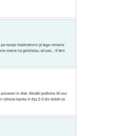
des pa recejo hladnokrvno ja tega nimamo
tivne ocene na geizhalsu, ali pac... S tem
rocesor in disk. Stroški poštnine 30 eur.
un njihove banke in čez 2-3 dni dobiš na