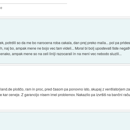
2e
tek, potrdili so da me bo narocena roba cakala, dan prej preko maila... pol pa pri
 njih, naj bo, ampak mene ne bojo vec tam videli... Moral bi bolj upostevati tiste nega
 enako, ampak mene so na celi liniji razocarali in na meni vec nebodo sluzili...
d.de ploščo, ram in proc, pred časom pa ponovno isto, skupaj z ventilatorjem za p
 Je kar ceneje. Z garancijo nisem imel problemov. Nakazilo pa izvršiš na bančni rač