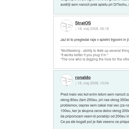
avstriji sem narocil prek spletu pri DiTechu,
StratOS
::
16. maj 2008, 06:18
Jaz bi to pregledal raje v spletni trgovini in 
"Multitasking - ability to f##k up several thin
"It works better if you plug it in."
"The one who is digging the hole for the other t
ronaldo
::
16. maj 2008, 10:04
Pred malo vec kot enim letom sem narocil za 
okrog 80eu (tam 250eu, pri nas okrog 350eu
problemov, ceprav sem cakal mal vec (za na
100eu, ker je skupna cena delov okrog 200e
da priporocam vsem ki porabijo od 200eu in 
Ce pa ste bogati pol je itak vseeno ce prisp