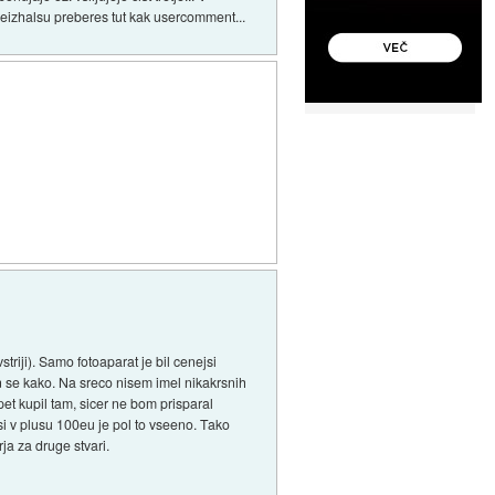
a geizhalsu preberes tut kak usercomment...
riji). Samo fotoaparat je bil cenejsi
n se kako. Na sreco nisem imel nikakrsnih
t kupil tam, sicer ne bom prisparal
i v plusu 100eu je pol to vseeno. Tako
ja za druge stvari.