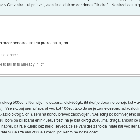
 se v Graz iskat, ful prijazni, vse stima, disk se dandanes "tiktaka"... Ne skodi ce n
jih predhodno kontaktiral preko maila, ipd ...
gs at once."
o fall in is allready in it."
okrog 500eu iz Nemcije : fotoaparat, disk500gb, itd (ker je dodatno ceneje kot v avst
) . Vse skupaj sem prisparal vec kot 100eu, tako da se je zame osebno splacalo, i
kazilo okrog 5 dni), sem na koncu prevec zadovoljen. NAslednji pc bom verjetno spe
u, bom pa prisparal enih 40eu. Postnina je bila okrog 20eu, mal draga, ampak ce s
naprej, da raje kupijo cez mejo, seveda ce se vam gre za to da imate kaj vec denar
arate 200eu za vas 2000eu vredni pc, ker to ne boste opazili.