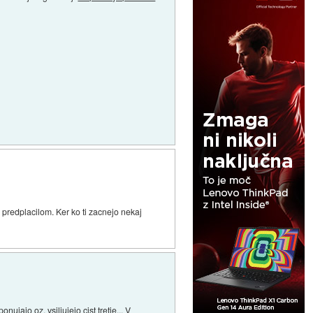
redplacilom. Ker ko ti zacnejo nekaj
ujajo oz. vsiljujejo cist tretje... V