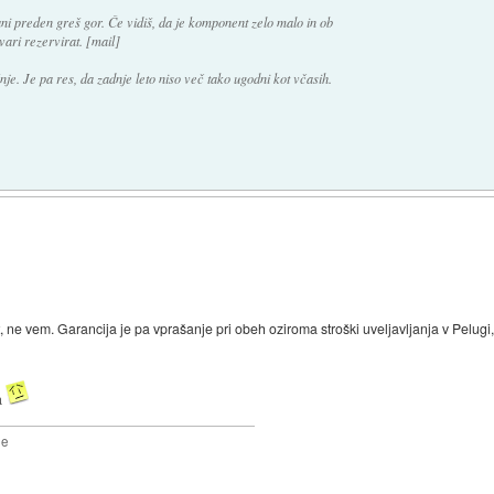
ani preden greš gor. Če vidiš, da je komponent zelo malo in ob
ari rezervirat. [mail]
. Je pa res, da zadnje leto niso več tako ugodni kot včasih.
t, ne vem. Garancija je pa vprašanje pri obeh oziroma stroški uveljavljanja v Pelug
a
2e