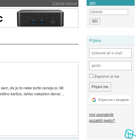
Išči:
Zadnje novice
Prijava
Zapomni si me
sem, da je to neke sorte ceneje.si. Mi
ditno kartico, lahko nakažem denar ...
nov uporabnik
pozabili geslo?