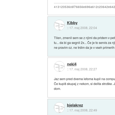
413120536c6f76656e696a612c20642e64
Kibby
::
17. maj 2008, 22:04
Tilen, zmenil sem se z njimi da pridem v pe
tu... da bi ga segnil 2x... Če je to servis za
ne pravim oz. ne trdim da je v vseh primerih
neki4
::
17. maj 2008, 22:27
Jaz sem pred dvema letoma kupil na compulan
Če kupiš skupaj z nekom, si delita stroške.
dom.
bjelakrez
::
17. maj 2008, 22:49