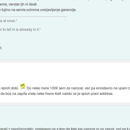
jeme, vendar jih ni dosti.
 v tujino na servis oziroma uveljavljanje garancije.
gs at once."
o fall in is allready in it."
0
)
 sploh dobi.
Do neke mere 100€ sem ze narocal, vec pa enostavno ne upam z p
da bos na zaprta vrata neke hisne kleti naleto ce je sploh pravi address.
li z neprijaznostjo, predvsem pa s tem da tisto kaj narocis ni na zalogi, pol pa ti pon