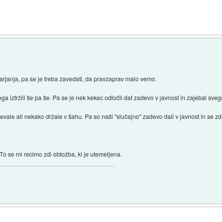
rjanja, pa se je treba zavedati, da pravzaprav malo vemo.
ega iztržili še pa še. Pa se je nek kekec odločil dat zadevo v javnost in zajebal sveg
vale ali nekako držale v šahu. Pa so naši "slučajno" zadevo dali v javnost in se zd
.
 To se mi recimo zdi obtožba, ki je utemeljena.