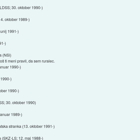
(LDSS; 30. oktober 1990-)
4. oktober 1989-)
junij 1991-)
91-)
a (NSi)
oš ti meni pravil, da sem ruralec.
januar 1990-)
 1990-)
tober 1990-)
SS; 30. oktober 1990)
januar 1989-)
tska stranka (13. oktober 1991-)
a (SKZ-LS; 12. maj 1988-)