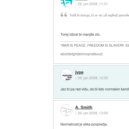
::
29. jan 2008, 11:31
Volil bi tistega, ki se mi zdi najbolj sposo
Torej izbral bi manjše zlo.
"WAR IS PEACE, FREEDOM IS SLAVERY, 
abcčdefghijklmnoprsštuvzž
jype
::
29. jan 2008, 12:35
Jaz bi pa rad vidu, da bi kdo normalen kandi
A. Smith
::
29. jan 2008, 13:06
Normalnost je slika povprečja.