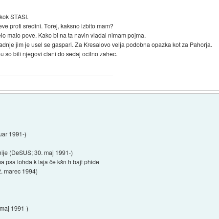
kok STASI.
ve proti sredini. Torej, kaksno izbito mam?
n zelo malo pove. Kako bi na ta navin vladal nimam pojma.
adnje jim je usel se gaspari. Za Kresalovo velja podobna opazka kot za Pahorja.
ou so bili njegovi clani do sedaj ocitno zahec.
uar 1991-)
ije (DeSUS; 30. maj 1991-)
 psa lohda k laja če kšn h bajt phide
2. marec 1994)
maj 1991-)