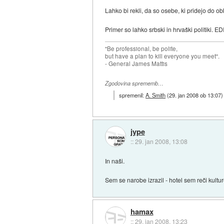
Lahko bi rekli, da so osebe, ki pridejo do obl
Primer so lahko srbski in hrvaški politiki. E
"Be professional, be polite,
but have a plan to kill everyone you meet".
- General James Mattis
Zgodovina sprememb…
spremenil:
A. Smith
(
29. jan 2008 ob 13:07
)
jype
::
29. jan 2008, 13:08
In naši.
Sem se narobe izrazil - hotel sem reči kult
hamax
::
29. jan 2008, 13:23