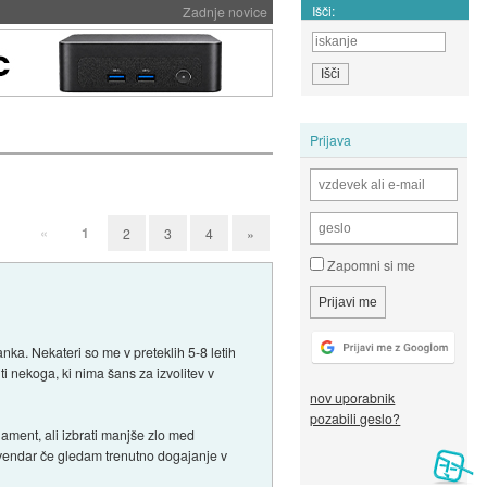
Išči:
Zadnje novice
Prijava
«
1
2
3
4
»
Zapomni si me
nka. Nekateri so me v preteklih 5-8 letih
ti nekoga, ki nima šans za izvolitev v
nov uporabnik
pozabili geslo?
rlament, ali izbrati manjše zlo med
 vendar če gledam trenutno dogajanje v