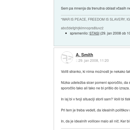
Sem pa mnenja da trenutna oblast včasih ne
"WAR IS PEACE, FREEDOM IS SLAVERY, 
abcčdefghijklmnoprsštuvzž
spremenilo:
STASI
(
29. jan 2008 ob 1
A. Smith
::
29. jan 2008, 11:20
Voliti stranko, ki nima možnosti je nekako 
Nizka udeležba sicer pomeni sporočilo, da se 
sporočilo tako ali tako ne bi prišlo do izraza.
In laj bi v tvoji situaciji storil sam? Volil b
Pri tem je treba vedeti, da idealnih politikov 
In, da je idealnih volilcev malo ali nič. Ker bi