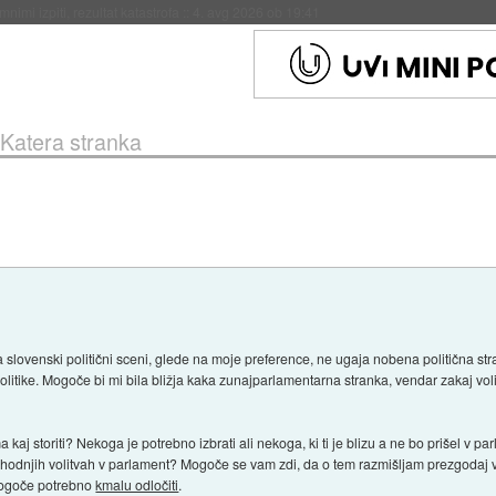
eto za večkratno uporabo
::
4. avg 2026 ob 19:41
Katera stranka
slovenski politični sceni, glede na moje preference, ne ugaja nobena politična stra
politike. Mogoče bi mi bila bližja kaka zunajparlamentarna stranka, vendar zakaj voli
aj storiti? Nekoga je potrebno izbrati ali nekoga, ki ti je blizu a ne bo prišel v pa
prihodnjih volitvah v parlament? Mogoče se vam zdi, da o tem razmišljam prezgodaj
 mogoče potrebno
kmalu odločiti
.