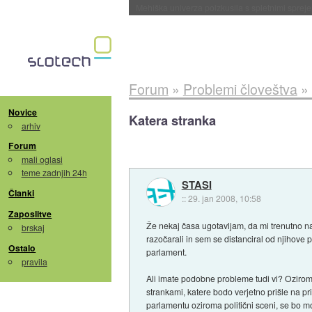
Evropska vesoljska agencija razvija svojo rak
Forum
»
Problemi človeštva
»
Novice
Katera stranka
arhiv
Forum
mali oglasi
teme zadnjih 24h
STASI
Članki
::
29. jan 2008, 10:58
Zaposlitve
Že nekaj časa ugotavljam, da mi trenutno na 
brskaj
razočarali in sem se distanciral od njihove 
Ostalo
parlament.
pravila
Ali imate podobne probleme tudi vi? Oziroma k
strankami, katere bodo verjetno prišle na 
parlamentu oziroma politični sceni, se bo