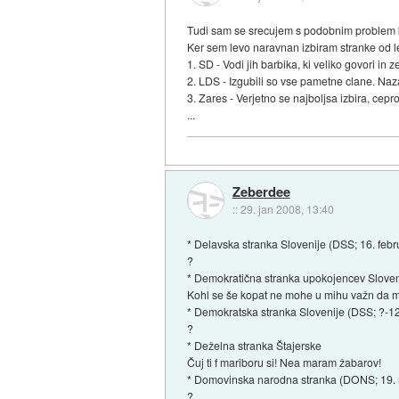
Tudi sam se srecujem s podobnim problem 
Ker sem levo naravnan izbiram stranke od le
1. SD - Vodi jih barbika, ki veliko govori i
2. LDS - Izgubili so vse pametne clane. Naz
3. Zares - Verjetno se najboljsa izbira, cepr
...
Zeberdee
::
29. jan 2008, 13:40
* Delavska stranka Slovenije (DSS; 16. febr
?
* Demokratična stranka upokojencev Sloven
Kohl se še kopat ne mohe u mihu važn da ma
* Demokratska stranka Slovenije (DSS; ?-1
?
* Deželna stranka Štajerske
Čuj ti f mariboru si! Nea maram žabarov!
* Domovinska narodna stranka (DONS; 19. 
?