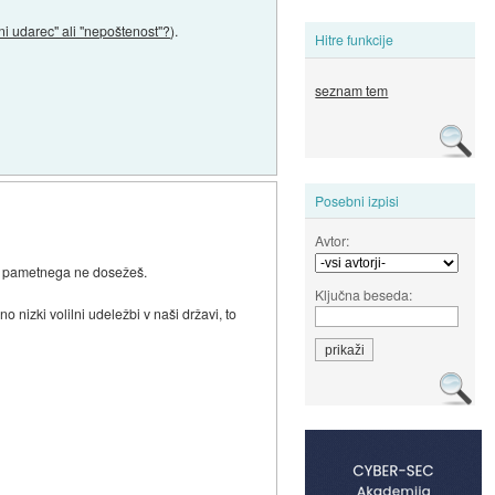
ni udarec" ali "nepoštenost"?
).
Hitre funkcije
seznam tem
Posebni izpisi
Avtor:
sar pametnega ne dosežeš.
Ključna beseda:
 nizki volilni udeležbi v naši državi, to