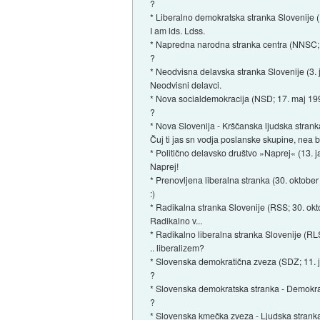
?
* Liberalno demokratska stranka Slovenije 
I am lds. Ldss.
* Napredna narodna stranka centra (NNSC; 
?
* Neodvisna delavska stranka Slovenije (3. 
Neodvisni delavci.
* Nova socialdemokracija (NSD; 17. maj 19
?
* Nova Slovenija - Krščanska ljudska strank
Čuj ti jas sn vodja poslanske skupine, nea b
* Politično delavsko društvo »Naprej« (13. 
Naprej!
* Prenovljena liberalna stranka (30. oktober
:)
* Radikalna stranka Slovenije (RSS; 30. ok
Radikalno v...
* Radikalno liberalna stranka Slovenije (RL
.. liberalizem?
* Slovenska demokratična zveza (SDZ; 11. 
?
* Slovenska demokratska stranka - Demokra
?
* Slovenska kmečka zveza - Ljudska strank