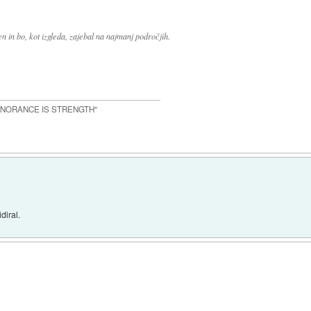
ben in bo, kot izgleda, zajebal na najmanj področjih.
IGNORANCE IS STRENGTH"
diral.