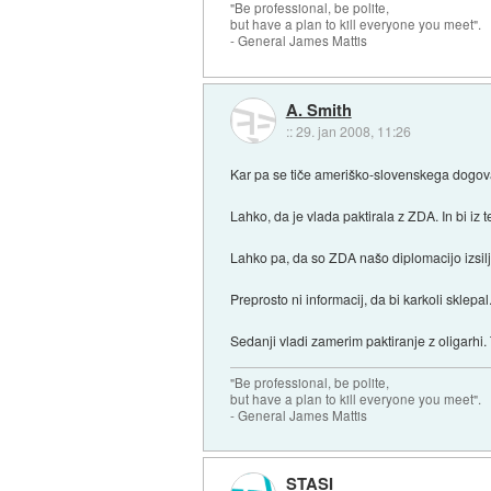
"Be professional, be polite,
but have a plan to kill everyone you meet".
- General James Mattis
A. Smith
::
29. jan 2008, 11:26
Kar pa se tiče ameriško-slovenskega dogova
Lahko, da je vlada paktirala z ZDA. In bi iz t
Lahko pa, da so ZDA našo diplomacijo izsilje
Preprosto ni informacij, da bi karkoli sklepal
Sedanji vladi zamerim paktiranje z oligarhi.
"Be professional, be polite,
but have a plan to kill everyone you meet".
- General James Mattis
STASI