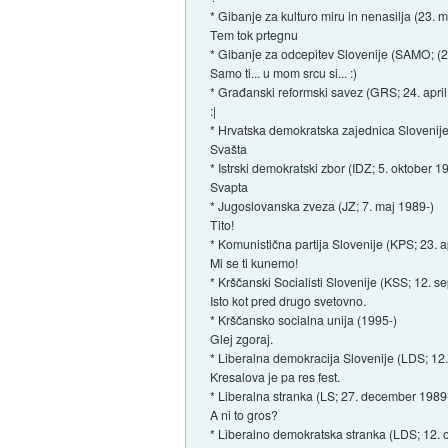
* Gibanje za kulturo miru in nenasilja (23. 
Tem tok prtegnu
* Gibanje za odcepitev Slovenije (SAMO; (
Samo ti... u mom srcu si... :)
* Građanski reformski savez (GRS; 24. april
:|
* Hrvatska demokratska zajednica Slovenije
Svašta
* Istrski demokratski zbor (IDZ; 5. oktober 1
Svapta
* Jugoslovanska zveza (JZ; 7. maj 1989-)
Tito!
* Komunistična partija Slovenije (KPS; 23. a
Mi se ti kunemo!
* Krščanski Socialisti Slovenije (KSS; 12. 
Isto kot pred drugo svetovno.
* Krščansko socialna unija (1995-)
Glej zgoraj.
* Liberalna demokracija Slovenije (LDS; 1
Kresalova je pa res fest.
* Liberalna stranka (LS; 27. december 1989
A ni to gros?
* Liberalno demokratska stranka (LDS; 12.