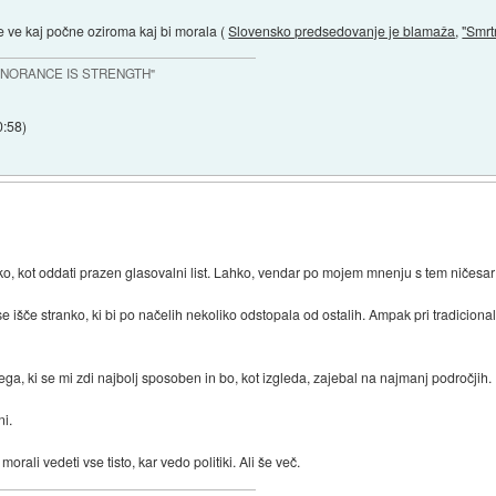
 ve kaj počne oziroma kaj bi morala (
Slovensko predsedovanje je blamaža
,
"Smrt
IGNORANCE IS STRENGTH"
0:58
)
tako, kot oddati prazen glasovalni list. Lahko, vendar po mojem mnenju s tem niče
išče stranko, ki bi po načelih nekoliko odstopala od ostalih. Ampak pri tradicionalno
i tistega, ki se mi zdi najbolj sposoben in bo, kot izgleda, zajebal na najmanj področjih.
ni.
 morali vedeti vse tisto, kar vedo politiki. Ali še več.