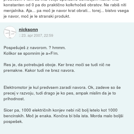
konstanten od 0 pa do praktično kolkrhočeš obratov. Ne rabiš niti
menjalnika. Aja... pa moč je navor krat obrati... torej... bistvo vsega
je navor, moč je le stranski produkt.
nicksonn
::
23. apr 2007, 22:59
Pospešuješ z navorom. ? hmmm.
Kolikor se spomnim je a=F/m.
Res je, da potrebuješ oboje. Ker brez moči se tudi nič ne
premakne. Kakor tudi ne brez navora.
Elektromotor je kul predvsem zaradi navora. Ok, zadeve so še
precej v razvoju, tudi drago je ko pes, ampak mislim da je to
prihodnost.
Sicer pa, 1000 električnih konjev nebi nič bolj letelo kot 1000
bencinskih. Moč je enaka. Končna bi bila ista. Morda malo boljši
pospešek.