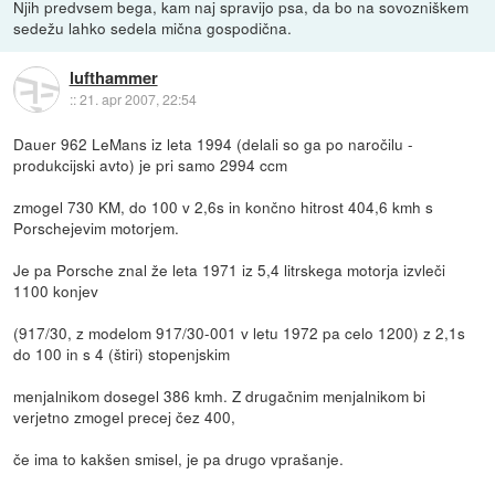
Njih predvsem bega, kam naj spravijo psa, da bo na sovozniškem
sedežu lahko sedela mična gospodična.
lufthammer
::
21. apr 2007, 22:54
Dauer 962 LeMans iz leta 1994 (delali so ga po naročilu -
produkcijski avto) je pri samo 2994 ccm
zmogel 730 KM, do 100 v 2,6s in končno hitrost 404,6 kmh s
Porschejevim motorjem.
Je pa Porsche znal že leta 1971 iz 5,4 litrskega motorja izvleči
1100 konjev
(917/30, z modelom 917/30-001 v letu 1972 pa celo 1200) z 2,1s
do 100 in s 4 (štiri) stopenjskim
menjalnikom dosegel 386 kmh. Z drugačnim menjalnikom bi
verjetno zmogel precej čez 400,
če ima to kakšen smisel, je pa drugo vprašanje.