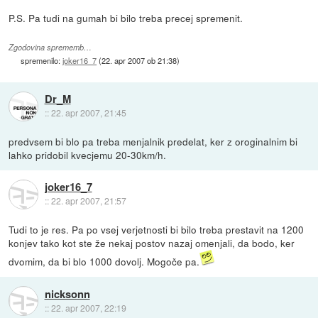
P.S. Pa tudi na gumah bi bilo treba precej spremenit.
Zgodovina sprememb…
spremenilo:
joker16_7
(
22. apr 2007 ob 21:38
)
Dr_M
::
22. apr 2007, 21:45
predvsem bi blo pa treba menjalnik predelat, ker z oroginalnim bi
lahko pridobil kvecjemu 20-30km/h.
joker16_7
::
22. apr 2007, 21:57
Tudi to je res. Pa po vsej verjetnosti bi bilo treba prestavit na 1200
konjev tako kot ste že nekaj postov nazaj omenjali, da bodo, ker
dvomim, da bi blo 1000 dovolj. Mogoče pa.
nicksonn
::
22. apr 2007, 22:19