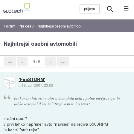
☰
Forum
»
Na cesti
»
Najhitrejši osebni avtomobili
Najhitrejši osebni avtomobili
4
/ 9
««
«
»
»»
'FireSTORM'
::
18. apr 2007, 23:08
pri končni hitrosti motor avtomobila dela s polno močjo, sicer bi
lahko avtomobil šel še hitreje. a ni to logično?
zračni upor?
v prvi lahko naprimer avto "naviješ" na reciva 8500RPM
in ker si "strit rejsr"