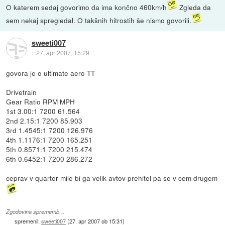
O katerem sedaj govorimo da ima končno 460km/h
Zgleda da
sem nekaj spregledal. O takšnih hitrostih še nismo govorili.
sweeti007
::
27. apr 2007, 15:29
govora je o ultimate aero TT
Drivetrain
Gear Ratio RPM MPH
1st 3.00:1 7200 61.564
2nd 2.15:1 7200 85.903
3rd 1.4545:1 7200 126.976
4th 1.1176:1 7200 165.251
5th 0.8571:1 7200 215.474
6th 0.6452:1 7200 286.272
ceprav v quarter mile bi ga velik avtov prehitel pa se v cem drugem
Zgodovina sprememb…
spremenil:
sweeti007
(
27. apr 2007 ob 15:31
)