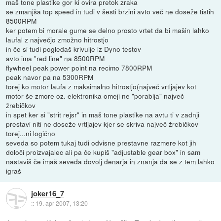
maš tone plastike gor ki ovira pretok zraka
se zmanjša top speed in tudi v šesti brzini avto več ne doseže tistih
8500RPM
ker potem bi morale gume se delno prosto vrtet da bi mašin lahko
laufal z največjo zmožno hitrostjo
in če si tudi pogledaš krivulje iz Dyno testov
avto ima "red line" na 8500RPM
flywheel peak power point na recimo 7800RPM
peak navor pa na 5300RPM
torej ko motor laufa z maksimalno hitrostjo(največ vrtljajev kot
motor še zmore oz. elektronika omeji ne "porablja" največ
žrebičkov
in spet ker si "strit rejsr" in maš tone plastike na avtu ti v zadnji
prestavi niti ne doseže vrtljajev kjer se skriva največ žrebičkov
torej...ni logično
seveda so potem tukaj tudi odvisne prestavne razmere kot jih
določi proizvajalec ali pa če kupiš "adjustable gear box" in sam
nastaviš če imaš seveda dovolj denarja in znanja da se z tem lahko
igraš
joker16_7
::
19. apr 2007, 13:20