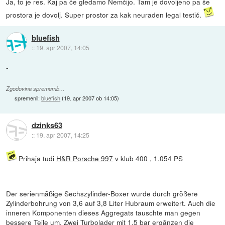
Ja, to je res. Kaj pa če gledamo Nemčijo. Tam je dovoljeno pa še
prostora je dovolj. Super prostor za kak neuraden legal testič.
bluefish
::
19. apr 2007, 14:05
-
Zgodovina sprememb…
spremenil:
bluefish
(
19. apr 2007 ob 14:05
)
dzinks63
::
19. apr 2007, 14:25
Prihaja tudi
H&R Porsche 997
v klub 400 , 1.054 PS
Der serienmãßige Sechszylinder-Boxer wurde durch größere
Zylinderbohrung von 3,6 auf 3,8 Liter Hubraum erweitert. Auch die
inneren Komponenten dieses Aggregats tauschte man gegen
bessere Teile um. Zwei Turbolader mit 1,5 bar ergãnzen die