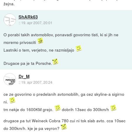
žejna.
ShARk63
::
19. apr 2007, 20:01
O porabi takih avtomobilov, ponavadi govorimo tisti, ki si jih ne
moremo privosciti
Lastniki o tem, verjetno, ne razmisljajo
Drugace pa je ta Porsche.
Dr_M
::
19. apr 2007, 20:24
ce ze govorimo o predelanih avtomobilih, ga cez skyline-a sigirno
ni.
tm nekje do 1600KM grejo.
dobrih 13sec do 300km/h
drugace pa tut Weineck Cobra 780 cui ni tok slab avto. cca 10sec
do 300km/h. kje je pa veyron?