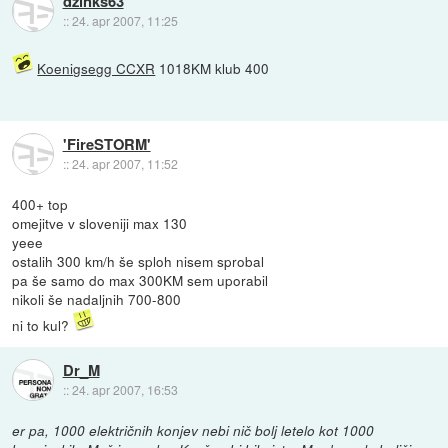
dzinks63
::
24. apr 2007, 11:25
Koenigsegg CCXR
1018KM klub 400
'FireSTORM'
::
24. apr 2007, 11:52
400+ top
omejitve v sloveniji max 130
yeee
ostalih 300 km/h še sploh nisem sprobal
pa še samo do max 300KM sem uporabil
nikoli še nadaljnih 700-800
ni to kul?
Dr_M
::
24. apr 2007, 16:53
er pa, 1000 električnih konjev nebi nič bolj letelo kot 1000