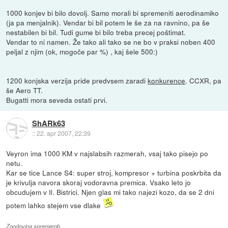
1000 konjev bi bilo dovolj. Samo morali bi spremeniti aerodinamiko
(ja pa menjalnik). Vendar bi bil potem le še za na ravnino, pa še
nestabilen bi bil. Tudi gume bi bilo treba precej poštimat.
Vendar to ni namen. Že tako ali tako se ne bo v praksi noben 400
peljal z njim (ok, mogoče par %) , kaj šele 500:)
1200 konjska verzija pride predvsem zaradi
konkurence
. CCXR, pa
še Aero TT.
Bugatti mora seveda ostati prvi.
ShARk63
::
22. apr 2007, 22:39
Veyron ima 1000 KM v najslabsih razmerah, vsaj tako pisejo po
netu.
Kar se tice Lance S4: super stroj, kompresor + turbina poskrbita da
je krivulja navora skoraj vodoravna premica. Vsako leto jo
obcudujem v Il. Bistrici. Njen glas mi tako najezi kozo, da se 2 dni
potem lahko stejem vse dlake
Zgodovina sprememb…