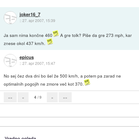
joker16_7
::
27. apr 2007, 15:39
Ja sam nima končne 460
A gre tolk? Piše da gre 273 mph, kar
znese okol 437 km/h.
epicus
::
27. apr 2007, 15:47
No sej čez dva dni bo šel že 500 km/h, a potem pa zarad ne
optimalnih pogojih ne zmore več kot 370.
4
/ 9
««
«
»
»»
Vredno ogleda ...