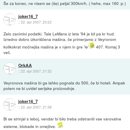
Še za konec, ne nisem se (še) peljal 300km/h. ( hehe, max 160 :p )
joker16_7
::
22. apr 2007, 20:22
Zelo zanimivi podatki. Tale LeMans iz leta '94 je bil pa kr hud.
Izredno dobro izkoriščena mašina, če primerjamo z Veyronom
kolikokrat močnejša mašina je v njem in gre 'le'
407. Komaj 3
več.
OrkAA
::
22. apr 2007, 21:32
Veyronova mašina bi ga lahko pognala do 500, če bi hoteli. Ampak
potem ne bi uvidel serijske proizvodnje.
joker16_7
::
22. apr 2007, 21:38
Bi se strinjal s teboj, vendar bi bilo treba odstraniti vse varovalne
sisteme, blokade in omejitve.