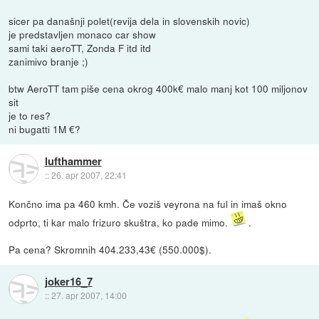
sicer pa današnji polet(revija dela in slovenskih novic)
je predstavljen monaco car show
sami taki aeroTT, Zonda F itd itd
zanimivo branje ;)
btw AeroTT tam piše cena okrog 400k€ malo manj kot 100 miljonov
sit
je to res?
ni bugatti 1M €?
lufthammer
::
26. apr 2007, 22:41
Končno ima pa 460 kmh. Če voziš veyrona na ful in imaš okno
odprto, ti kar malo frizuro skuštra, ko pade mimo.
.
Pa cena? Skromnih 404.233,43€ (550.000$).
joker16_7
::
27. apr 2007, 14:00