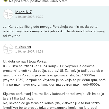
Na prvi strani postov imaš video o tem.
joker16_7
::
19. apr 2007, 19:29
Ja. Kar se pa tiče glede novega Porscheja pa mislim, da bo to
izredno zanimiva zverinca, ki kljub veliki hitrosti žere bistveno manj
od Veyrona.
nicksonn
::
19. apr 2007, 19:51
Uf, dobr so navil tega Porša.
Iz 3.8 litra so iztisnil kar 1054 konjev. Pri Veyronu je delovna
prostornina več kot 2x večja, sepravi 8l. Zanimiv je tudi podatek o
navoru - pri Porschu je prav tako gromozanski, čez 1000Nm
(veyron 1250), ampak pri Veyronu je na voljo že pri 2200 rpm, porš
ima pa max navor skoraj tam, kjer ima veyron max moč(~6000).
Sigurno porš manj žre, razlika v kubaturi naredi svoje. Mislim da je
tale 911ka tudi lažja.
No, seveda če ga teraš do konca (da, v sloveniji je to bolj težko
izvedljivo) bo to precej, taka gromozanska konjenica je precej