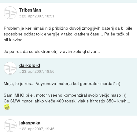
TribesMan
::
23. apr 2007, 18:51
Problem je ker nimaš niti približno dovolj zmogljivih baterij da bi bile
sposobne oddat tolk energije v tako kratkem času... Pa še težk bi
bil k svina...
Je pa res da so elektromotrji v avtih zelo ql stvar...
darkolord
::
23. apr 2007, 18:56
Mnja, to je res... Veyronova motorja kot generator morda? :))
Sam IMHO bi el. motor vseeno kompenziral svojo večjo maso :))
Če 6MW motor lahko vleče 400 tonski vlak s hitrostjo 350+ km/h...
jakaspaka
::
23. apr 2007, 19:46