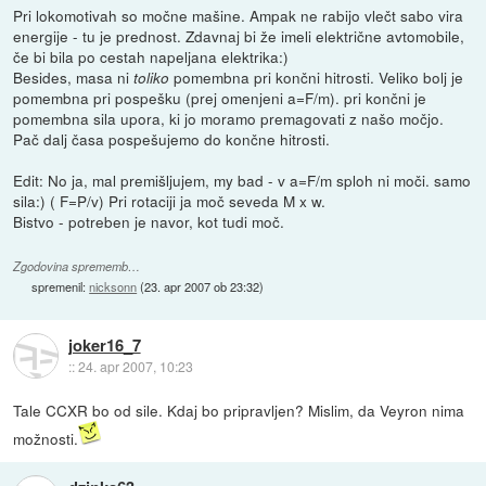
Pri lokomotivah so močne mašine. Ampak ne rabijo vlečt sabo vira
energije - tu je prednost. Zdavnaj bi že imeli električne avtomobile,
če bi bila po cestah napeljana elektrika:)
Besides, masa ni
pomembna pri končni hitrosti. Veliko bolj je
toliko
pomembna pri pospešku (prej omenjeni a=F/m). pri končni je
pomembna sila upora, ki jo moramo premagovati z našo močjo.
Pač dalj časa pospešujemo do končne hitrosti.
Edit: No ja, mal premišljujem, my bad - v a=F/m sploh ni moči. samo
sila:) ( F=P/v) Pri rotaciji ja moč seveda M x w.
Bistvo - potreben je navor, kot tudi moč.
Zgodovina sprememb…
spremenil:
nicksonn
(
23. apr 2007 ob 23:32
)
joker16_7
::
24. apr 2007, 10:23
Tale CCXR bo od sile. Kdaj bo pripravljen? Mislim, da Veyron nima
možnosti.