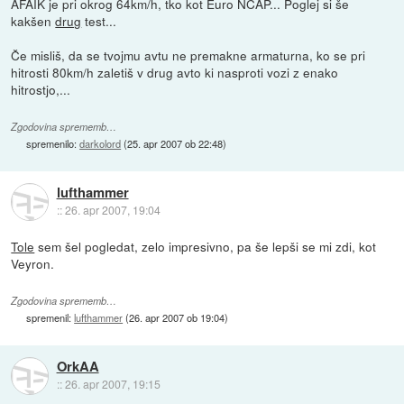
AFAIK je pri okrog 64km/h, tko kot Euro NCAP... Poglej si še
kakšen
drug
test...
Če misliš, da se tvojmu avtu ne premakne armaturna, ko se pri
hitrosti 80km/h zaletiš v drug avto ki nasproti vozi z enako
hitrostjo,...
Zgodovina sprememb…
spremenilo:
darkolord
(
25. apr 2007 ob 22:48
)
lufthammer
::
26. apr 2007, 19:04
Tole
sem šel pogledat, zelo impresivno, pa še lepši se mi zdi, kot
Veyron.
Zgodovina sprememb…
spremenil:
lufthammer
(
26. apr 2007 ob 19:04
)
OrkAA
::
26. apr 2007, 19:15