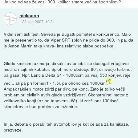
Je kod od vas že vozil 300, kolikor zmore večina športnikov?
nicksonn
::
22. apr 2007, 19:31
Videl sem tisti test. Seveda je Bugatti pometel s konkurenco. Malo
me je presenetilo to, da Viper SRT sploh ne pride do 300, in pa, da
je Aston Martin taka krava- ima relativno slabe pospeške.
Glede km/ccm razmerja; dirkalni avtomobili so dosegali vrtoglave
moči iz majhnih kubatur. Sploh noro obdobje 80', čimvečjo turbino,
pa gasa. Npr. Lancia Delta S4 - 1800ccm pa vsaj 550 konjev, raje
več... ali pa pri formuli1 - 1.5l, pa ohoho čez 1000km
Ampak takšen motor zdrži par dirk, pa konc. Zato je toliko večji
problem pri civilnih avtih glede vzdržljivosti. Skonstruirati motor z
velikoveliko konji (oz po tanovem kW:), ki zdrži par 100tisoč
kilometrov je hud problem za inženirje.
In ja, debata o porabi teh avtomobilov je kot čelada za kamikaze,
brezveze.