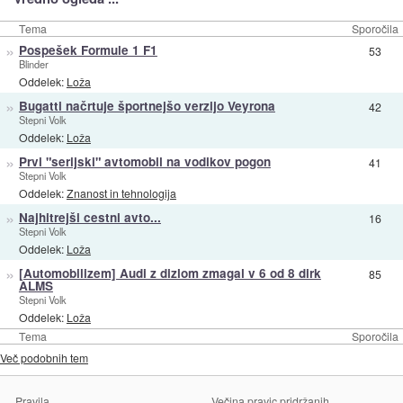
Tema
Sporočila
»
Pospešek Formule 1 F1
53
Blinder
Oddelek:
Loža
»
Bugatti načrtuje športnejšo verzijo Veyrona
42
Stepni Volk
Oddelek:
Loža
»
Prvi "serijski" avtomobil na vodikov pogon
41
Stepni Volk
Oddelek:
Znanost in tehnologija
»
Najhitrejši cestni avto...
16
Stepni Volk
Oddelek:
Loža
»
[Automobilizem] Audi z dizlom zmagal v 6 od 8 dirk
85
ALMS
Stepni Volk
Oddelek:
Loža
Tema
Sporočila
Več podobnih tem
Pravila
Večina pravic pridržanih