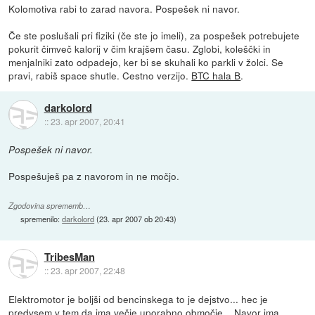
Kolomotiva rabi to zarad navora. Pospešek ni navor.
Če ste poslušali pri fiziki (če ste jo imeli), za pospešek potrebujete
pokurit čimveč kalorij v čim krajšem času. Zglobi, koleščki in
menjalniki zato odpadejo, ker bi se skuhali ko parkli v žolci. Se
pravi, rabiš space shutle. Cestno verzijo.
BTC hala B
.
darkolord
::
23. apr 2007, 20:41
Pospešek ni navor.
Pospešuješ pa z navorom in ne močjo.
Zgodovina sprememb…
spremenilo:
darkolord
(
23. apr 2007 ob 20:43
)
TribesMan
::
23. apr 2007, 22:48
Elektromotor je boljši od bencinskega to je dejstvo... hec je
predvsem v tem da ima večje uporabno območje... Navor ima