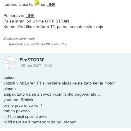
nadene slušalke
še
LINK
Primerjave:
LINK
Pa še strani od Ultime GTR:
STRAN
Kar se tiče Ultimate Aero TT, pa naj prvo doseže svoje
Zgodovina sprememb…
spremenil:
epicus
(
25. apr 2007 ob 01:12
)
'FireSTORM'
::
25. apr 2007, 12:43
epicus
voznik v McLaren F1 si nadene slušalke ne zato ker je motor
glasen
ampak zato da se z sovoznikom lahko pogovarjata...
youtube, filmček
primerjava enzo vs f1
tam to povedo...
in f1 je čisti športni avto
ni bil narejen z namenom da bo udoben