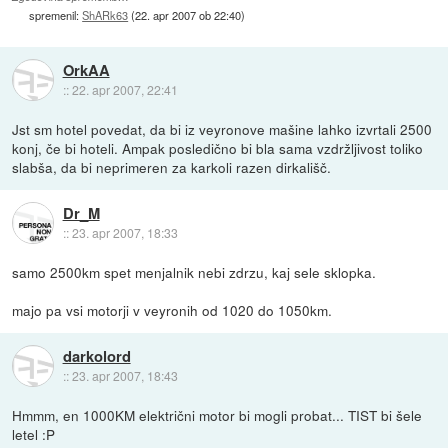
spremenil:
ShARk63
(
22. apr 2007 ob 22:40
)
OrkAA
::
22. apr 2007, 22:41
Jst sm hotel povedat, da bi iz veyronove mašine lahko izvrtali 2500
konj, če bi hoteli. Ampak posledično bi bla sama vzdržljivost toliko
slabša, da bi neprimeren za karkoli razen dirkališč.
Dr_M
::
23. apr 2007, 18:33
samo 2500km spet menjalnik nebi zdrzu, kaj sele sklopka.
majo pa vsi motorji v veyronih od 1020 do 1050km.
darkolord
::
23. apr 2007, 18:43
Hmmm, en 1000KM električni motor bi mogli probat... TIST bi šele
letel :P