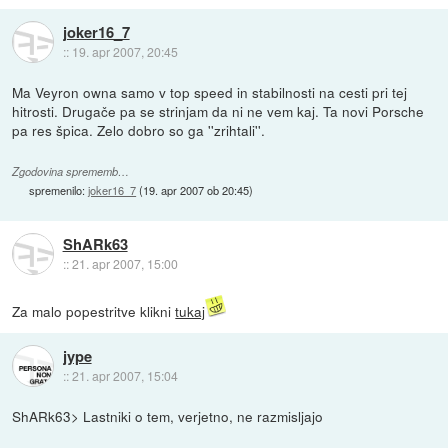
joker16_7
::
19. apr 2007, 20:45
Ma Veyron owna samo v top speed in stabilnosti na cesti pri tej
hitrosti. Drugače pa se strinjam da ni ne vem kaj. Ta novi Porsche
pa res špica. Zelo dobro so ga ''zrihtali''.
Zgodovina sprememb…
spremenilo:
joker16_7
(
19. apr 2007 ob 20:45
)
ShARk63
::
21. apr 2007, 15:00
Za malo popestritve klikni
tukaj
jype
::
21. apr 2007, 15:04
ShARk63> Lastniki o tem, verjetno, ne razmisljajo