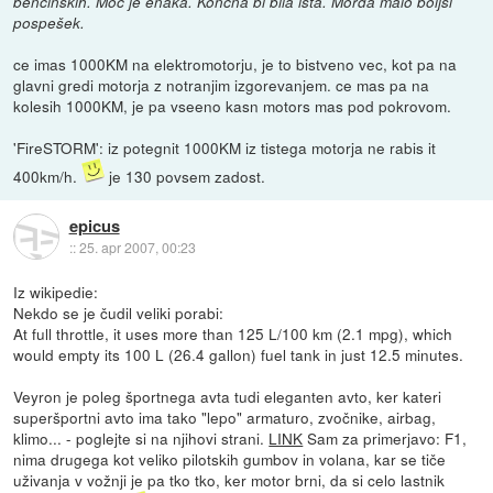
bencinskih. Moč je enaka. Končna bi bila ista. Morda malo boljši
pospešek.
ce imas 1000KM na elektromotorju, je to bistveno vec, kot pa na
glavni gredi motorja z notranjim izgorevanjem. ce mas pa na
kolesih 1000KM, je pa vseeno kasn motors mas pod pokrovom.
'FireSTORM': iz potegnit 1000KM iz tistega motorja ne rabis it
400km/h.
je 130 povsem zadost.
epicus
::
25. apr 2007, 00:23
Iz wikipedie:
Nekdo se je čudil veliki porabi:
At full throttle, it uses more than 125 L/100 km (2.1 mpg), which
would empty its 100 L (26.4 gallon) fuel tank in just 12.5 minutes.
Veyron je poleg športnega avta tudi eleganten avto, ker kateri
superšportni avto ima tako "lepo" armaturo, zvočnike, airbag,
klimo... - poglejte si na njihovi strani.
LINK
Sam za primerjavo: F1,
nima drugega kot veliko pilotskih gumbov in volana, kar se tiče
uživanja v vožnji je pa tko tko, ker motor brni, da si celo lastnik