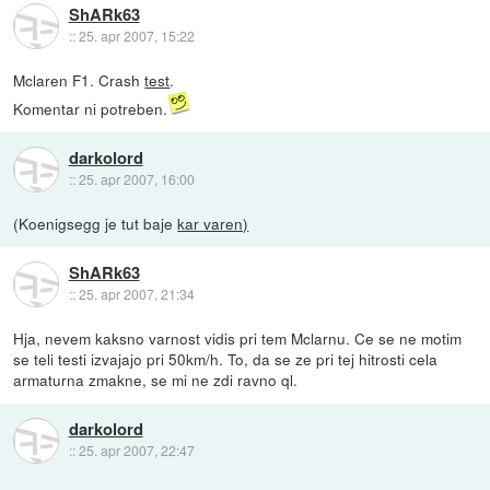
ShARk63
::
25. apr 2007, 15:22
Mclaren F1. Crash
test
.
Komentar ni potreben.
darkolord
::
25. apr 2007, 16:00
(Koenigsegg je tut baje
kar varen)
ShARk63
::
25. apr 2007, 21:34
Hja, nevem kaksno varnost vidis pri tem Mclarnu. Ce se ne motim
se teli testi izvajajo pri 50km/h. To, da se ze pri tej hitrosti cela
armaturna zmakne, se mi ne zdi ravno ql.
darkolord
::
25. apr 2007, 22:47