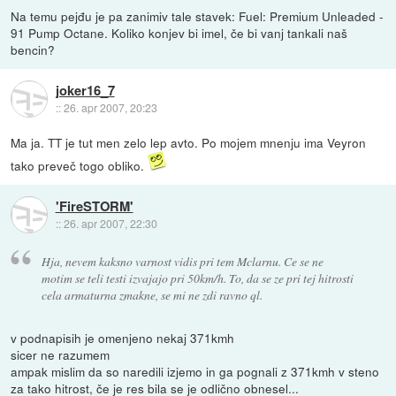
Na temu pejđu je pa zanimiv tale stavek: Fuel: Premium Unleaded -
91 Pump Octane. Koliko konjev bi imel, če bi vanj tankali naš
bencin?
joker16_7
::
26. apr 2007, 20:23
Ma ja. TT je tut men zelo lep avto. Po mojem mnenju ima Veyron
tako preveč togo obliko.
'FireSTORM'
::
26. apr 2007, 22:30
Hja, nevem kaksno varnost vidis pri tem Mclarnu. Ce se ne
motim se teli testi izvajajo pri 50km/h. To, da se ze pri tej hitrosti
cela armaturna zmakne, se mi ne zdi ravno ql.
v podnapisih je omenjeno nekaj 371kmh
sicer ne razumem
ampak mislim da so naredili izjemo in ga pognali z 371kmh v steno
za tako hitrost, če je res bila se je odlično obnesel...