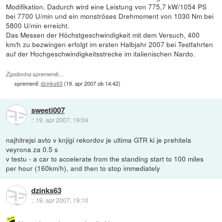
Modifikation. Dadurch wird eine Leistung von 775,7 kW/1054 PS
bei 7700 U/min und ein monströses Drehmoment von 1030 Nm bei
5800 U/min erreicht.
Das Messen der Höchstgeschwindigkeit mit dem Versuch, 400
km/h zu bezwingen erfolgt im ersten Halbjahr 2007 bei Testfahrten
auf der Hochgeschwindigkeitsstrecke im italienischen Nardo.
Zgodovina sprememb…
spremenil:
dzinks63
(
19. apr 2007 ob 14:42
)
sweeti007
::
19. apr 2007, 19:04
najhitrejsi avto v knjigi rekordov je ultima GTR ki je prehitela
veyrona za 0.5 s
v testu - a car to accelerate from the standing start to 100 miles
per hour (160km/h), and then to stop immediately
dzinks63
::
19. apr 2007, 19:10