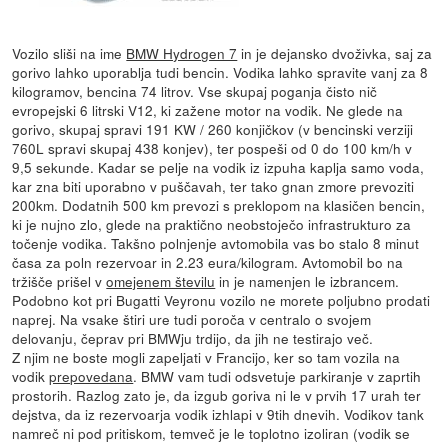
Vozilo sliši na ime
BMW Hydrogen 7
in je dejansko dvoživka, saj za
gorivo lahko uporablja tudi bencin. Vodika lahko spravite vanj za 8
kilogramov, bencina 74 litrov. Vse skupaj poganja čisto nič
evropejski 6 litrski V12, ki zažene motor na vodik. Ne glede na
gorivo, skupaj spravi 191 KW / 260 konjičkov (v bencinski verziji
760L spravi skupaj 438 konjev), ter pospeši od 0 do 100 km/h v
9,5 sekunde. Kadar se pelje na vodik iz izpuha kaplja samo voda,
kar zna biti uporabno v puščavah, ter tako gnan zmore prevoziti
200km. Dodatnih 500 km prevozi s preklopom na klasičen bencin,
ki je nujno zlo, glede na praktično neobstoječo infrastrukturo za
točenje vodika. Takšno polnjenje avtomobila vas bo stalo 8 minut
časa za poln rezervoar in 2.23 eura/kilogram. Avtomobil bo na
tržišče prišel v
omejenem številu
in je namenjen le izbrancem.
Podobno kot pri Bugatti Veyronu vozilo ne morete poljubno prodati
naprej. Na vsake štiri ure tudi poroča v centralo o svojem
delovanju, čeprav pri BMWju trdijo, da jih ne testirajo več.
Z njim ne boste mogli zapeljati v Francijo, ker so tam vozila na
vodik
prepovedana
. BMW vam tudi odsvetuje parkiranje v zaprtih
prostorih. Razlog zato je, da izgub goriva ni le v prvih 17 urah ter
dejstva, da iz rezervoarja vodik izhlapi v 9tih dnevih. Vodikov tank
namreč ni pod pritiskom, temveč je le toplotno izoliran (vodik se