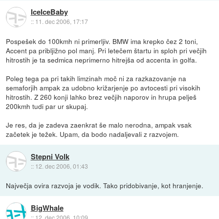
IceIceBaby
::
11. dec 2006, 17:17
Pospešek do 100kmh ni primerljiv. BMW ima krepko čez 2 toni,
Accent pa pribljižno pol manj. Pri letečem štartu in sploh pri večjih
hitrostih je ta sedmica neprimerno hitrejša od accenta in golfa.
Poleg tega pa pri takih limzinah moč ni za razkazovanje na
semaforjih ampak za udobno križarjenje po avtocesti pri visokih
hitrostih. Z 260 konji lahko brez večjih naporov in hrupa pelješ
200kmh tudi par ur skupaj.
Je res, da je zadeva zaenkrat še malo nerodna, ampak vsak
začetek je težek. Upam, da bodo nadaljevali z razvojem.
Stepni Volk
::
12. dec 2006, 01:43
Največja ovira razvoja je vodik. Tako pridobivanje, kot hranjenje.
BigWhale
::
12. dec 2006, 10:09