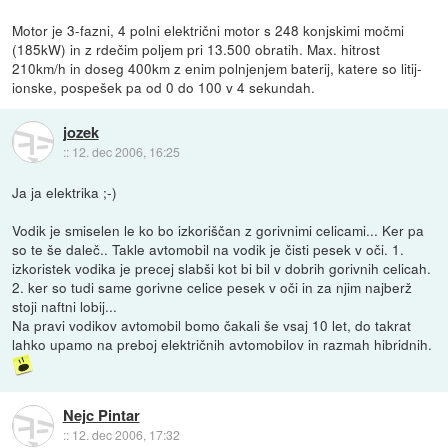
Motor je 3-fazni, 4 polni električni motor s 248 konjskimi močmi
(185kW) in z rdečim poljem pri 13.500 obratih. Max. hitrost
210km/h in doseg 400km z enim polnjenjem baterij, katere so litij-
ionske, pospešek pa od 0 do 100 v 4 sekundah.
jozek
::
12. dec 2006, 16:25
Ja ja elektrika ;-)
Vodik je smiselen le ko bo izkoriščan z gorivnimi celicami... Ker pa
so te še daleč.. Takle avtomobil na vodik je čisti pesek v oči. 1.
izkoristek vodika je precej slabši kot bi bil v dobrih gorivnih celicah.
2. ker so tudi same gorivne celice pesek v oči in za njim najberž
stoji naftni lobij...
Na pravi vodikov avtomobil bomo čakali še vsaj 10 let, do takrat
lahko upamo na preboj električnih avtomobilov in razmah hibridnih.
Nejc Pintar
::
12. dec 2006, 17:32