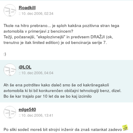
Roadkill
::
10. dec 2006, 02:34
Tkole na hitro prebrano... je sploh kakšna pozitivna stran tega
avtomobila v primerjavi z bencincem?
Težji, počasnejši, "eksplozivnejši" in predvsem DRAŽJI (ok,
trenutno je itak limited edition) je od bencinarja serije 7.
:)
@LOL
::
10. dec 2006, 04:04
Ah še ena potrditev kako daleč smo še od kakršnegakoli
avtomobila ki bi bil konkurenčen običajni tehnologiji benz, dizel.
Bo še kar trajalo par 10 let da se bo kaj izcimilo
edge540
::
10. dec 2006, 13:41
Po sliki sodeč moreš bit strojni inženir da znaš natankat zadevo