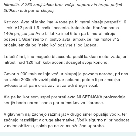
hitrostih. Z 260 konji lahko brez večjih naporov in hrupa pelješ
200kmh tudi par ur skupaj.
Kst: ccc. Avto bi lahko imel 4 tone pa bi moral hitreje pospešiti. 6
litrski V12 proti 1,6 mašini accenta. katastrofa. Končna samo
140mph, jao jao Avto bi lahko imel 6 ton pa bi moral hitreje
pospešit. Sicer res to ni bistvo avta, ampak če ima motor v12
pričakujem da bo "nekoliko" odzivnejši od jugeca.
Leteči štart, fino mogoče bi accenta pustil kakšen meter zadaj pri
hitrosti nad 120mph kobi accent dosegel svojo končno.
Govor o 200km/h vožnje več ur skupaj je povsem narobe, pri nas
se lahko 200km/h voziš pičli par sekund, potem ti pa zmanjka
avtoceste ali pa moraš zavirat zaradi drugih vozil.
Aja pa kolikor sem uspel prebrati avto NI SERIJSKA proizvodnja
ker jih bodo naredil samo par primerkov za izbrance.
V glavnem naj začnejo razmišljat v drugo smer opustijo vodik, ter
začnejo razmišljat v druge alternative. Vodik sigurno ni prihodnost
v avtomobilizmu, sploh pa ne za množnično uporabo.