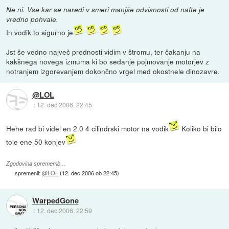
Ne ni. Vse kar se naredi v smeri manjše odvisnosti od nafte je
vredno pohvale.
In vodik to sigurno je
Jst še vedno največ prednosti vidim v štromu, ter čakanju na
kakšnega novega izmuma ki bo sedanje pojmovanje motorjev z
notranjem izgorevanjem dokončno vrgel med okostnele dinozavre.
@LOL
::
12. dec 2006, 22:45
Hehe rad bi videl en 2.0 4 cilindrski motor na vodik
Koliko bi bilo
tole ene 50 konjev
Zgodovina sprememb…
spremenil:
@LOL
(
12. dec 2006 ob 22:45
)
WarpedGone
::
12. dec 2006, 22:59