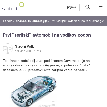
☰
Forum
»
Znanost in tehnologija
»
Prvi "serijski" avtomobil na vodikov pogon
Prvi "serijski" avtomobil na vodikov pogon
Stepni Volk
::
9. dec 2006, 15:14
Terminator, sedaj bolj znan pod imenom Governator, je na
avtomobilskem sejmu v
Los Angelesu
, ki poteka od 1. do 10.
decembra 2006, predstavil prvo serijsko vozilo na vodik.