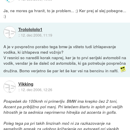
Ja, ne mores ga hranit, to je problem... ;) Ker prej al slej pobegne...
:)
Trololololo1
::
12. dec 2006, 11:19
A je v povprečno porabo tega bmw-ja všteto tudi izhlapevanje
vodika, ki izhlapeva med vožnjo?
V resnici so naredili korak naprej, ker je to prvi serijski avtomobil na
vodik, vendar je še daleč od avtomobila, ki ga potrebuje povprečna
družina. Bomo verjetno še par let še kar vsi na bencinu in nafti.
Vikking
::
12. dec 2006, 12:26
Pospešek do 100kmh ni primerljiv. BMW ima krepko čez 2 toni,
Accent pa pribljižno pol manj. Pri letečem štartu in sploh pri večjih
hitrostih je ta sedmica neprimerno hitrejša od accenta in golfa.
Poleg tega pa pri takih limzinah moč ni za razkazovanje na
semaforjih ampak za udobno križarjenje po avtocesti pri visokih