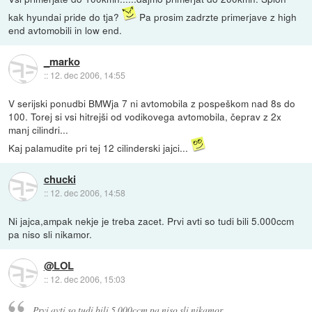
kak hyundai pride do tja?
Pa prosim zadrzte primerjave z high
end avtomobili in low end.
_marko
::
12. dec 2006, 14:55
V serijski ponudbi BMWja 7 ni avtomobila z pospeškom nad 8s do
100. Torej si vsi hitrejši od vodikovega avtomobila, čeprav z 2x
manj cilindri...
Kaj palamudite pri tej 12 cilinderski jajci...
chucki
::
12. dec 2006, 14:58
Ni jajca,ampak nekje je treba zacet. Prvi avti so tudi bili 5.000ccm
pa niso sli nikamor.
@LOL
::
12. dec 2006, 15:03
Prvi avti so tudi bili 5.000ccm pa niso sli nikamor.