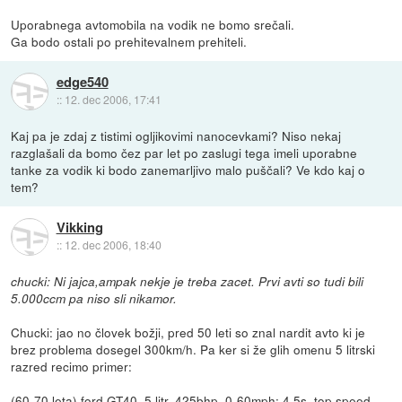
Uporabnega avtomobila na vodik ne bomo srečali.
Ga bodo ostali po prehitevalnem prehiteli.
edge540
::
12. dec 2006, 17:41
Kaj pa je zdaj z tistimi ogljikovimi nanocevkami? Niso nekaj
razglašali da bomo čez par let po zaslugi tega imeli uporabne
tanke za vodik ki bodo zanemarljivo malo puščali? Ve kdo kaj o
tem?
Vikking
::
12. dec 2006, 18:40
chucki: Ni jajca,ampak nekje je treba zacet. Prvi avti so tudi bili
5.000ccm pa niso sli nikamor.
Chucki: jao no človek božji, pred 50 leti so znal nardit avto ki je
brez problema dosegel 300km/h. Pa ker si že glih omenu 5 litrski
razred recimo primer:
(60-70 leta) ford GT40, 5 litr, 425bhp, 0-60mph: 4.5s, top speed