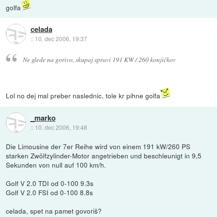
golfa
celada
::
10. dec 2006, 19:37
Ne glede na gorivo, skupaj spravi 191 KW / 260 konjičkov
Lol no dej mal preber naslednic, tole kr pihne golfa
_marko
::
10. dec 2006, 19:48
Die Limousine der 7er Reihe wird von einem 191 kW/260 PS
starken Zwölfzylinder-Motor angetrieben und beschleunigt in 9,5
Sekunden von null auf 100 km/h.
Golf V 2.0 TDI od 0-100 9.3s
Golf V 2.0 FSI od 0-100 8.8s
celada, spet na pamet govoriš?