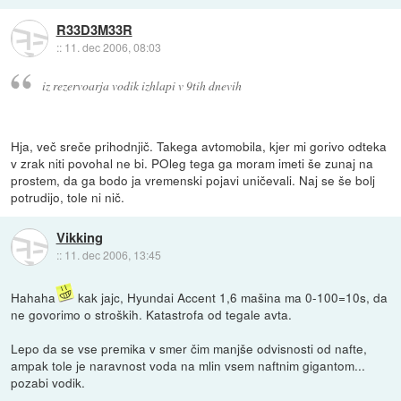
R33D3M33R
::
11. dec 2006, 08:03
iz rezervoarja vodik izhlapi v 9tih dnevih
Hja, več sreče prihodnjič. Takega avtomobila, kjer mi gorivo odteka
v zrak niti povohal ne bi. POleg tega ga moram imeti še zunaj na
prostem, da ga bodo ja vremenski pojavi uničevali. Naj se še bolj
potrudijo, tole ni nič.
Vikking
::
11. dec 2006, 13:45
Hahaha
kak jajc, Hyundai Accent 1,6 mašina ma 0-100=10s, da
ne govorimo o stroških. Katastrofa od tegale avta.
Lepo da se vse premika v smer čim manjše odvisnosti od nafte,
ampak tole je naravnost voda na mlin vsem naftnim gigantom...
pozabi vodik.