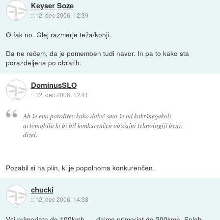
Keyser Soze
::
12. dec 2006, 12:39
O fak no. Glej razmerje teža/konji.
Da ne rečem, da je pomemben tudi navor. In pa to kako sta
porazdeljena po obratih.
DominusSLO
::
12. dec 2006, 12:41
Ah še ena potrditev kako daleč smo še od kakršnegakoli
avtomobila ki bi bil konkurenčen običajni tehnologiji benz,
dizel.
Pozabil si na plin, ki je popolnoma konkurenčen.
chucki
::
12. dec 2006, 14:38
Vsi primerjate do 100kmh......dajmo primerjat do 200kmh. Sploh