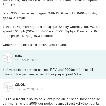
200mph
leta 1990: maš recimo Jaguar XJR-15: 6liter V12, 0-60mph: 4s, top
speed 215mph
(1962-1965) men najljubši in najlepši Shelby Cobra: 7liter, V8, top
speed 165mph (265kph), 0-60mph (0-96.5kph) 4.2 seconds, 0-
100mph (0-161kph) 10.3 seconds
Chucki ja res niso šli nikamor, kake bolane.
paix
::
12. dec 2006, 19:13
a si mogoče prebral da so imeli PRVI avti 5000ccm in niso šli
nikamor. kok jas vem, so avti bli že prej ko pred 50 leti
@LOL
::
12. dec 2006, 19:15
TO kako močni in koliko so šli avti pred 50 leti sedaj nobenega ne
zanima. Smo leta 2006 kjer podobno zmogljivost kolikšno nudi ta