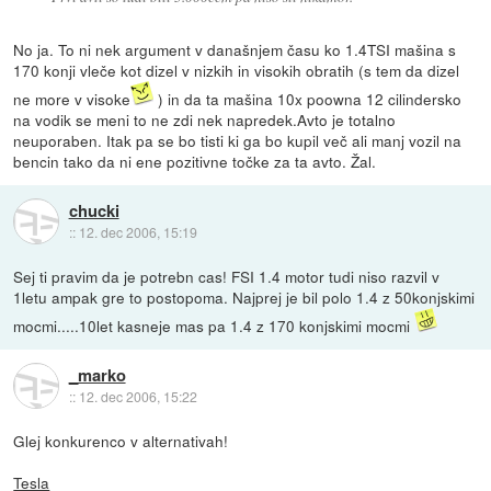
No ja. To ni nek argument v današnjem času ko 1.4TSI mašina s
170 konji vleče kot dizel v nizkih in visokih obratih (s tem da dizel
ne more v visoke
) in da ta mašina 10x poowna 12 cilindersko
na vodik se meni to ne zdi nek napredek.Avto je totalno
neuporaben. Itak pa se bo tisti ki ga bo kupil več ali manj vozil na
bencin tako da ni ene pozitivne točke za ta avto. Žal.
chucki
::
12. dec 2006, 15:19
Sej ti pravim da je potrebn cas! FSI 1.4 motor tudi niso razvil v
1letu ampak gre to postopoma. Najprej je bil polo 1.4 z 50konjskimi
mocmi.....10let kasneje mas pa 1.4 z 170 konjskimi mocmi
_marko
::
12. dec 2006, 15:22
Glej konkurenco v alternativah!
Tesla