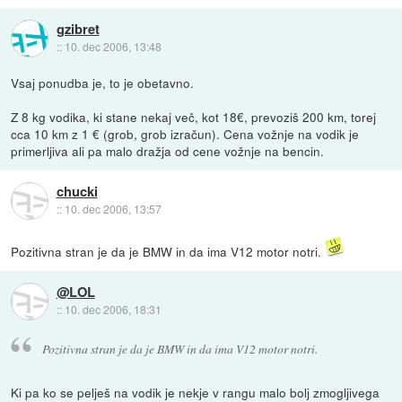
gzibret
::
10. dec 2006, 13:48
Vsaj ponudba je, to je obetavno.
Z 8 kg vodika, ki stane nekaj več, kot 18€, prevoziš 200 km, torej
cca 10 km z 1 € (grob, grob izračun). Cena vožnje na vodik je
primerljiva ali pa malo dražja od cene vožnje na bencin.
chucki
::
10. dec 2006, 13:57
Pozitivna stran je da je BMW in da ima V12 motor notri.
@LOL
::
10. dec 2006, 18:31
Pozitivna stran je da je BMW in da ima V12 motor notri.
Ki pa ko se pelješ na vodik je nekje v rangu malo bolj zmogljivega