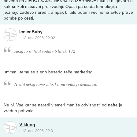
povedo da JIH BO SAMO NEKAJ ZA IZBRANCE tukajle ni govora o
kakršnikoli masovni proizvodnji. Opazi pa se da tehnologija
je,znajo zadevo naredit, ampak bi bilo potem večinoma avtov prave
bombe po cesti.
IceIceBaby
::
12. dec 2006, 22:02
zakaj so šli tišat vodik v 6 litrski V12
ummm...temu se z eno besedo reče marketing.
Hvalit nekaj samo zato, ker na vodik je neumnost.
Ne ni. Vse kar se naredi v smeri manjše odvisnosti od nafte je
vredno pohvale.
Vikking
::
12. dec 2006, 22:31