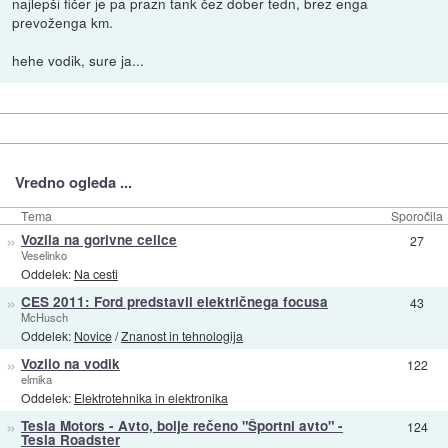
najlepši fičer je pa prazn tank čez dober tedn, brez enga
prevoženga km.
hehe vodik, sure ja...
Vredno ogleda ...
Tema
Sporočila
»
Vozila na gorivne celice
27
Veselinko
Oddelek:
Na cesti
»
CES 2011: Ford predstavil električnega focusa
43
McHusch
Oddelek:
Novice
/
Znanost in tehnologija
»
Vozilo na vodik
122
elmika
Oddelek:
Elektrotehnika in elektronika
»
Tesla Motors - Avto, bolje rečeno "Športni avto" -
124
Tesla Roadster