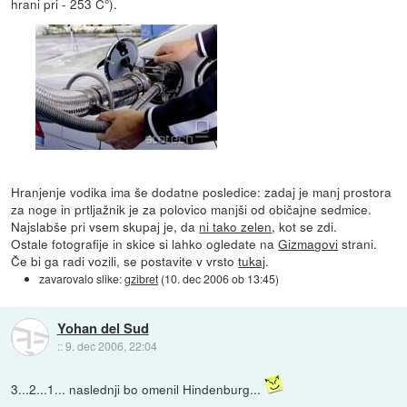
hrani pri - 253 C°).
Hranjenje vodika ima še dodatne posledice: zadaj je manj prostora
za noge in prtljažnik je za polovico manjši od običajne sedmice.
Najslabše pri vsem skupaj je, da
ni tako zelen
, kot se zdi.
Ostale fotografije in skice si lahko ogledate na
Gizmagovi
strani.
Če bi ga radi vozili, se postavite v vrsto
tukaj
.
zavarovalo slike:
gzibret
(
10. dec 2006 ob 13:45
)
Yohan del Sud
::
9. dec 2006, 22:04
3...2...1... naslednji bo omenil Hindenburg...