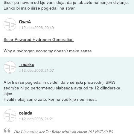
Sicer pa nevem od kje vam ideja, da je tak avto namenjen divjanju.
Lahko bi malo širše pogledali na stvar.
OwcA
::
12. dec 2006, 20:49
Solar-Powered Hydrogen Generation
Why a hydrogen economy doesn't make sense
_marko
::
12. dec 2006, 21:07
A bi ti širše pogledal in uvidel, da v serijski proizvodnji BMW
sedmice ni po performencu slabsega avta od te 12 cilinderske
jajce.
Hvalit nekaj samo zato, ker na vodik je neumnost.
celada
::
12. dec 2006, 21:21
Die Limousine der 7er Reihe wird von einem 191 kW/260 PS