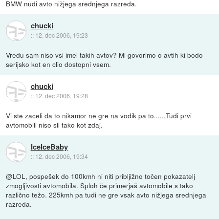
BMW nudi avto nižjega srednjega razreda.
chucki
::
12. dec 2006, 19:23
Vredu sam niso vsi imel takih avtov? Mi govorimo o avtih ki bodo
serijsko kot en clio dostopni vsem.
chucki
::
12. dec 2006, 19:28
Vi ste zaceli da to nikamor ne gre na vodik pa to......Tudi prvi
avtomobili niso sli tako kot zdaj.
IceIceBaby
::
12. dec 2006, 19:34
@LOL, pospešek do 100kmh ni niti pribljižno točen pokazatelj
zmogljivosti avtomobila. Sploh če primerjaš avtomobile s tako
različno težo. 225kmh pa tudi ne gre vsak avto nižjega srednjega
razreda.