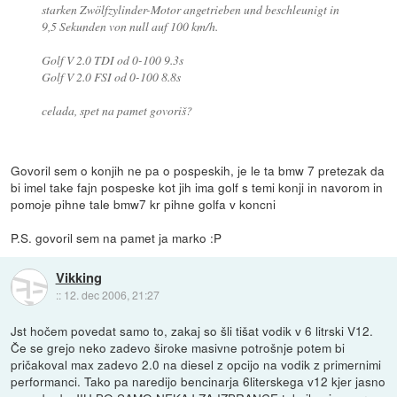
starken Zwölfzylinder-Motor angetrieben und beschleunigt in
9,5 Sekunden von null auf 100 km/h.
Golf V 2.0 TDI od 0-100 9.3s
Golf V 2.0 FSI od 0-100 8.8s
celada, spet na pamet govoriš?
Govoril sem o konjih ne pa o pospeskih, je le ta bmw 7 pretezak da
bi imel take fajn pospeske kot jih ima golf s temi konji in navorom in
pomoje pihne tale bmw7 kr pihne golfa v koncni
P.S. govoril sem na pamet ja marko :P
Vikking
::
12. dec 2006, 21:27
Jst hočem povedat samo to, zakaj so šli tišat vodik v 6 litrski V12.
Če se grejo neko zadevo široke masivne potrošnje potem bi
pričakoval max zadevo 2.0 na diesel z opcijo na vodik z primernimi
performanci. Tako pa naredijo bencinarja 6literskega v12 kjer jasno