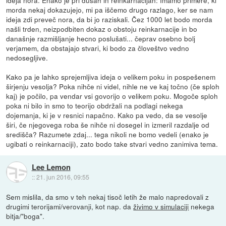
ideja nora. Enako je pri dušah in reinkarnacijah: Imamo primere, ki
morda nekaj dokazujejo, mi pa iščemo drugo razlago, ker se nam
ideja zdi preveč nora, da bi jo raziskali. Čez 1000 let bodo morda
našli trden, neizpodbiten dokaz o obstoju reinkarnacije in bo
današnje razmišljanje hecno poslušati... čeprav osebno bolj
verjamem, da obstajajo stvari, ki bodo za človeštvo vedno
nedosegljive.
Kako pa je lahko sprejemljiva ideja o velikem poku in pospešenem
širjenju vesolja? Poka nihče ni videl, nihle ne ve kaj točno (če sploh
kaj) je počilo, pa vendar vsi govorijo o velikem poku. Mogoče sploh
poka ni bilo in smo to teorijo obdržali na podlagi nekega
dojemanja, ki je v resnici napačno. Kako pa vedo, da se vesolje
širi, če njegovega roba še nihče ni dosegel in izmeril razdalje od
središča? Razumete zdaj... tega nikoli ne bomo vedeli (enako je
ugibati o reinkarnaciji), zato bodo take stvari vedno zanimiva tema.
Lee Lemon
::
21. jun 2016, 09:55
Sem mislila, da smo v teh nekaj tisoč letih že malo napredovali z
drugimi terorijami/verovanji, kot nap. da
živimo v simulaciji
nekega
bitja/"boga".