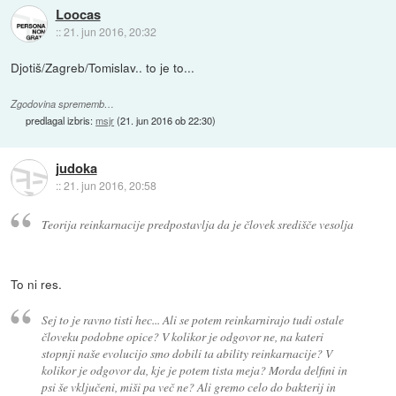
Loocas
::
21. jun 2016, 20:32
Djotiš/Zagreb/Tomislav.. to je to...
Zgodovina sprememb…
predlagal izbris:
msjr
(
21. jun 2016 ob 22:30
)
judoka
::
21. jun 2016, 20:58
Teorija reinkarnacije predpostavlja da je človek središče vesolja
To ni res.
Sej to je ravno tisti hec... Ali se potem reinkarnirajo tudi ostale
človeku podobne opice? V kolikor je odgovor ne, na kateri
stopnji naše evolucijo smo dobili ta ability reinkarnacije? V
kolikor je odgovor da, kje je potem tista meja? Morda delfini in
psi še vključeni, miši pa več ne? Ali gremo celo do bakterij in