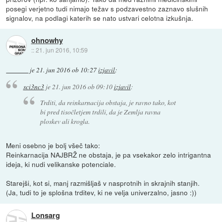
posegi verjetno tudi nimajo težav s podzavestno zaznavo slušnih
signalov, na podlagi katerih se nato ustvari celotna izkušnja.
ohnowhy
::
21. jun 2016, 10:59
je
21. jun 2016 ob 10:27
izjavil
:
sci3nc3
je
21. jun 2016 ob 09:10
izjavil
:
Trditi, da reinkarnacija obstaja, je ravno tako, kot
bi pred tisočletjem trdili, da je Zemlja ravna
ploskev ali krogla.
Meni osebno je bolj všeč tako:
Reinkarnacija NAJBRŽ ne obstaja, je pa vsekakor zelo intrigantna
ideja, ki nudi velikanske potenciale.
Starejši, kot si, manj razmišljaš v nasprotnih in skrajnih stanjih.
(Ja, tudi to je splošna trditev, ki ne velja univerzalno, jasno :))
Lonsarg