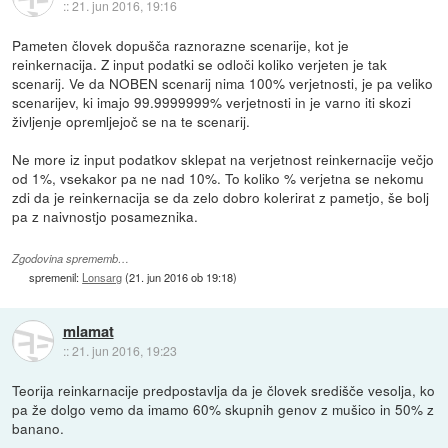
::
21. jun 2016, 19:16
Pameten človek dopušča raznorazne scenarije, kot je
reinkernacija. Z input podatki se odloči koliko verjeten je tak
scenarij. Ve da NOBEN scenarij nima 100% verjetnosti, je pa veliko
scenarijev, ki imajo 99.9999999% verjetnosti in je varno iti skozi
življenje opremljejoč se na te scenarij.
Ne more iz input podatkov sklepat na verjetnost reinkernacije večjo
od 1%, vsekakor pa ne nad 10%. To koliko % verjetna se nekomu
zdi da je reinkernacija se da zelo dobro kolerirat z pametjo, še bolj
pa z naivnostjo posameznika.
Zgodovina sprememb…
spremenil:
Lonsarg
(
21. jun 2016 ob 19:18
)
mlamat
::
21. jun 2016, 19:23
Teorija reinkarnacije predpostavlja da je človek središče vesolja, ko
pa že dolgo vemo da imamo 60% skupnih genov z mušico in 50% z
banano.