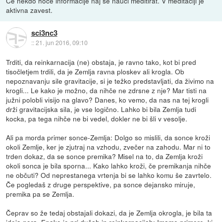
Če nekdo hoče informacije naj se nauci meditirat. V meditaciji je
aktivna zavest.
sci3nc3
::
21. jun 2016, 09:10
Trditi, da reinkarnacija (ne) obstaja, je ravno tako, kot bi pred
tisočletjem trdili, da je Zemlja ravna ploskev ali krogla. Ob
nepoznavanju sile gravitacije, si je težko predstavljati, da živimo na
krogli... Le kako je možno, da nihče ne zdrsne z nje? Mar tisti na
južni polobli visijo na glavo? Danes, ko vemo, da nas na tej krogli
drži gravitacijska sila, je vse logično. Lahko bi bila Zemlja tudi
kocka, pa tega nihče ne bi vedel, dokler ne bi šli v vesolje.
Ali pa morda primer sonce-Zemlja: Dolgo so mislili, da sonce kroži
okoli Zemlje, ker je zjutraj na vzhodu, zvečer na zahodu. Mar ni to
trden dokaz, da se sonce premika? Misel na to, da Zemlja kroži
okoli sonca je bila sporna... Kako lahko kroži, če premikanja nihče
ne občuti? Od neprestanega vrtenja bi se lahko komu še zavrtelo.
Če pogledaš z druge perspektive, pa sonce dejansko miruje,
premika pa se Zemlja.
Čeprav so že tedaj obstajali dokazi, da je Zemlja okrogla, je bila ta