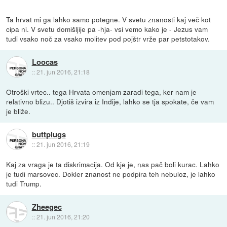
Ta hrvat mi ga lahko samo potegne. V svetu znanosti kaj več kot
cipa ni. V svetu domišljije pa -hja- vsi vemo kako je - Jezus vam
tudi vsako noč za vsako molitev pod pojštr vrže par petstotakov.
Loocas
::
21. jun 2016, 21:18
Otroški vrtec.. tega Hrvata omenjam zaradi tega, ker nam je
relativno blizu.. Djotiš izvira iz Indije, lahko se tja spokate, če vam
je bliže.
buttplugs
::
21. jun 2016, 21:19
Kaj za vraga je ta diskrimacija. Od kje je, nas pač boli kurac. Lahko
je tudi marsovec. Dokler znanost ne podpira teh nebuloz, je lahko
tudi Trump.
Zheegec
::
21. jun 2016, 21:20