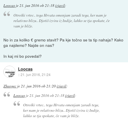
Loocas
je
21. jun 2016 ob 21:18
izjavil
:
Otroški vrtec.. tega Hrvata omenjam zaradi tega, ker nam je
relativno blizu.. Djotiš izvira iz Indije, lahko se tja spokate, če
vam je bliže.
No in za koliko € gremo stavit? Pa kje točno se ta tip nahaja? Kako
ga najdemo? Najde on nas?
In kaj mi bo povedal?
Loocas
::
21. jun 2016, 21:24
Zheegec
je
21. jun 2016 ob 21:20
izjavil
:
Loocas
je
21. jun 2016 ob 21:18
izjavil
:
Otroški vrtec.. tega Hrvata omenjam zaradi tega,
ker nam je relativno blizu.. Djotiš izvira iz Indije,
lahko se tja spokate, če vam je bliže.