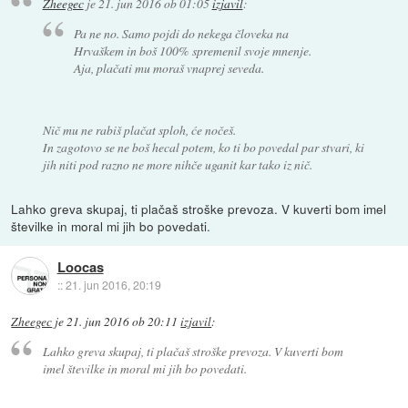
Zheegec
je
21. jun 2016 ob 01:05
izjavil
:
Pa ne no. Samo pojdi do nekega človeka na
Hrvaškem in boš 100% spremenil svoje mnenje.
Aja, plačati mu moraš vnaprej seveda.
Nič mu ne rabiš plačat sploh, će nočeš.
In zagotovo se ne boš hecal potem, ko ti bo povedal par stvari, ki
jih niti pod razno ne more nihče uganit kar tako iz nič.
Lahko greva skupaj, ti plačaš stroške prevoza. V kuverti bom imel
številke in moral mi jih bo povedati.
Loocas
::
21. jun 2016, 20:19
Zheegec
je
21. jun 2016 ob 20:11
izjavil
:
Lahko greva skupaj, ti plačaš stroške prevoza. V kuverti bom
imel številke in moral mi jih bo povedati.