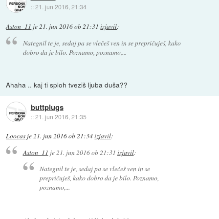
::
21. jun 2016, 21:34
Aston_11
je
21. jun 2016 ob 21:31
izjavil
:
Nategnil te je, sedaj pa se vlečeš ven in se prepričuješ, kako
dobro da je bilo. Poznamo, poznamo,...
Ahaha .. kaj ti sploh tveziš ljuba duša??
buttplugs
::
21. jun 2016, 21:35
Loocas
je
21. jun 2016 ob 21:34
izjavil
:
Aston_11
je
21. jun 2016 ob 21:31
izjavil
:
Nategnil te je, sedaj pa se vlečeš ven in se
prepričuješ, kako dobro da je bilo. Poznamo,
poznamo,...