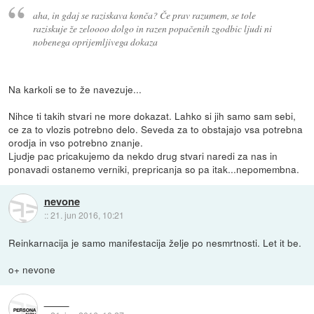
aha, in gdaj se raziskava konča? Če prav razumem, se tole
raziskuje že zeloooo dolgo in razen popačenih zgodbic ljudi ni
nobenega oprijemljivega dokaza
Na karkoli se to že navezuje...
Nihce ti takih stvari ne more dokazat. Lahko si jih samo sam sebi,
ce za to vlozis potrebno delo. Seveda za to obstajajo vsa potrebna
orodja in vso potrebno znanje.
Ljudje pac pricakujemo da nekdo drug stvari naredi za nas in
ponavadi ostanemo verniki, prepricanja so pa itak...nepomembna.
nevone
::
21. jun 2016, 10:21
Reinkarnacija je samo manifestacija želje po nesmrtnosti. Let it be.
o+ nevone