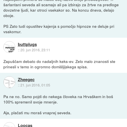
šarlantani seveda ali scamajo ali pa izbirajo za žrtve na predloge
dovzetne ljudi, kar otroci vsekakor so. Na koncu dneva, delajo
oboje.
PS Zato tudi opustitev kajenja s pomočjo hipnoze ne deluje pri
vsakomur.
buttplugs
::
20. jun 2016, 23:11
Zapuščam debato do nadaljnih keks-ev. Zelo malo znanosti ste
prinesli v temo in ogromno domišljijskega spisa.
Zheegec
::
21. jun 2016, 01:05
Pa ne no. Samo pojdi do nekega človeka na Hrvaškem in boš
100% spremenil svoje mnenje.
Aja, plačati mu moraš vnaprej seveda.
Loocas