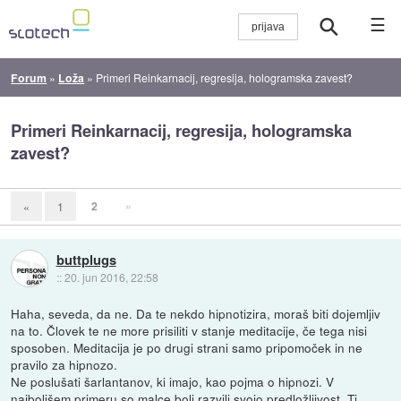
☰
Forum
»
Loža
»
Primeri Reinkarnacij, regresija, hologramska zavest?
Primeri Reinkarnacij, regresija, hologramska
zavest?
2
»
«
1
buttplugs
::
20. jun 2016, 22:58
Haha, seveda, da ne. Da te nekdo hipnotizira, moraš biti dojemljiv
na to. Človek te ne more prisiliti v stanje meditacije, če tega nisi
sposoben. Meditacija je po drugi strani samo pripomoček in ne
pravilo za hipnozo.
Ne poslušati šarlantanov, ki imajo, kao pojma o hipnozi. V
najboljšem primeru so malce bolj razvili svojo predložljivost. Ti