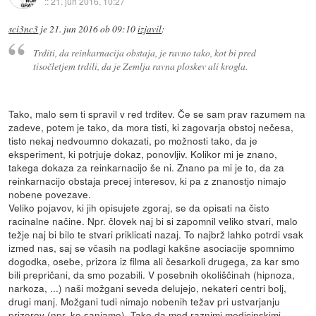
::
21. jun 2016, 10:27
sci3nc3
je
21. jun 2016 ob 09:10
izjavil
:
Trditi, da reinkarnacija obstaja, je ravno tako, kot bi pred
tisočletjem trdili, da je Zemlja ravna ploskev ali krogla.
Tako, malo sem ti spravil v red trditev. Če se sam prav razumem na
zadeve, potem je tako, da mora tisti, ki zagovarja obstoj nečesa,
tisto nekaj nedvoumno dokazati, po možnosti tako, da je
eksperiment, ki potrjuje dokaz, ponovljiv. Kolikor mi je znano,
takega dokaza za reinkarnacijo še ni. Znano pa mi je to, da za
reinkarnacijo obstaja precej interesov, ki pa z znanostjo nimajo
nobene povezave.
Veliko pojavov, ki jih opisujete zgoraj, se da opisati na čisto
racinalne načine. Npr. človek naj bi si zapomnil veliko stvari, malo
težje naj bi bilo te stvari priklicati nazaj. To najbrž lahko potrdi vsak
izmed nas, saj se včasih na podlagi kakšne asociacije spomnimo
dogodka, osebe, prizora iz filma ali česarkoli drugega, za kar smo
bili prepričani, da smo pozabili. V posebnih okoliščinah (hipnoza,
narkoza, ...) naši možgani seveda delujejo, nekateri centri bolj,
drugi manj. Možgani tudi nimajo nobenih težav pri ustvarjanju
prizorov (npr. ko sanjamo). Tako da med raznimi medicinskimi