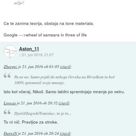
nižje?
Ce te zanima teorija, obstaja na tone materiala.
Google --->wheel of samsara in three of life
Aston_11
::
21. jun 2016, 21:07
Zheegec
je
21. jun 2016 ob 01:05
izjavil
:
Pa ne no. Samo pojdi do nekega človeka na Hrvaškem in boš
100% spremenil svoje mnenje.
Isto kot včeraj. Nikoli. Samo labilni spreminjajo mnenje po vetru.
Loocas
je
21. jun 2016 ob 20:32
izjavil
:
Djotiš/Zagreb/Tomislav.. to je to...
To ni nič. Pravljice za otroke.
DarwiN
je
21. jun 2016 ob 20:24
izjavil
: