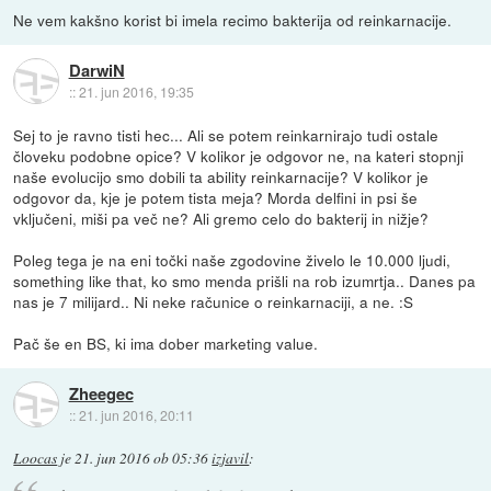
Ne vem kakšno korist bi imela recimo bakterija od reinkarnacije.
DarwiN
::
21. jun 2016, 19:35
Sej to je ravno tisti hec... Ali se potem reinkarnirajo tudi ostale
človeku podobne opice? V kolikor je odgovor ne, na kateri stopnji
naše evolucijo smo dobili ta ability reinkarnacije? V kolikor je
odgovor da, kje je potem tista meja? Morda delfini in psi še
vključeni, miši pa več ne? Ali gremo celo do bakterij in nižje?
Poleg tega je na eni točki naše zgodovine živelo le 10.000 ljudi,
something like that, ko smo menda prišli na rob izumrtja.. Danes pa
nas je 7 milijard.. Ni neke računice o reinkarnaciji, a ne. :S
Pač še en BS, ki ima dober marketing value.
Zheegec
::
21. jun 2016, 20:11
Loocas
je
21. jun 2016 ob 05:36
izjavil
: