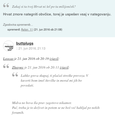
Zakaj si ta tvoj Hrvat ni šel po ta milijonček?
Hrvat zmore nategniti obvčice, torej je uspešen vsaj v nategovanju.
Zgodovina sprememb…
spremenil:
Aston_11
(
21. jun 2016 ob 21:08
)
buttplugs
::
21. jun 2016, 21:13
Loocas
je
21. jun 2016 ob 20:19
izjavil
:
Zheegec
je
21. jun 2016 ob 20:11
izjavil
:
Lahko greva skupaj, ti plačaš stroške prevoza. V
kuverti bom imel številke in moral mi jih bo
povedati.
Midva ne bova šla prav zagotovo nikamor.
Pač, treba je to doživet in potem se ne boš več hahljal po nekih
forumih.