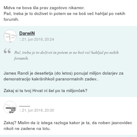
Midva ne bova šla prav zagotovo nikamor.
Pač, treba je to doživet in potem se ne boš več hahljal po nekih
forumih.
DarwiN
::
21. jun 2016, 20:24
Pač, treba je to doživet in potem se ne boš več hahljal po nekih
forumih.
James Randi je desetletja (do letos) ponujal milijon dolarjev za
demonstracijo kakršnihkoli paranormalnih zadev..
Zakaj si ta tvoj Hrvat ni šel po ta milijonček?
::
21. jun 2016, 20:30
Zakaj? Mislim da iz istega razloga kakor je ta, da noben jasnovidec
nikoli ne zadene na lotu.