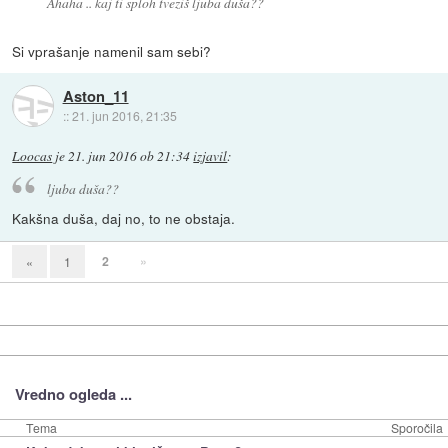
Ahaha .. kaj ti sploh tveziš ljuba duša??
Si vprašanje namenil sam sebi?
Aston_11
::
21. jun 2016, 21:35
Loocas
je
21. jun 2016 ob 21:34
izjavil
:
ljuba duša??
Kakšna duša, daj no, to ne obstaja.
2
»
«
1
Vredno ogleda ...
Tema
Sporočila