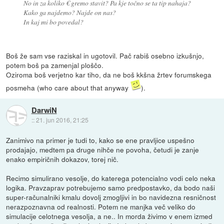
No in za koliko € gremo stavit? Pa kje točno se ta tip nahaja?
Kako ga najdemo? Najde on nas?
In kaj mi bo povedal?
Boš že sam vse raziskal in ugotovil. Pač rabiš osebno izkušnjo,
potem boš pa zamenjal ploščo.
Oziroma boš verjetno kar tiho, da ne boš kkšna žrtev forumskega
posmeha (who care about that anyway
).
DarwiN
::
21. jun 2016, 21:25
Zanimivo na primer je tudi to, kako se ene pravljice uspešno
prodajajo, medtem pa druge nihče ne povoha, četudi je zanje
enako empiričnih dokazov, torej nič.
Recimo simulirano vesolje, do katerega potencialno vodi celo neka
logika. Pravzaprav potrebujemo samo predpostavko, da bodo naši
super-računalniki kmalu dovolj zmogljivi in bo navidezna resničnost
nerazpoznavna od realnosti. Potem ne manjka več veliko do
simulacije celotnega vesolja, a ne.. In morda živimo v enem izmed