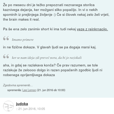
Že po mesecu dni je težko prepoznati neznanega storilca
kaznivega dejanja, ker možgani sliko popačijo. In vi o nekih
spominih iz prejšnjega življenje :) Če si človek nekaj zelo želi vrjeti,
the brain makes it real.
Pa še ena zelo zanimiv short ki ima tudi nekaj
veze z reinkrnacijo.
Imamo primere
in ne fizične dokaze. V glavah ljudi se pa dogaja marsi kaj.
ker se nam ideja zdi preveč nora, da bi jo raziskali
aha, in gdaj se raziskava konča? Če prav razumem, se tole
raziskuje že zeloooo dolgo in razen popačenih zgodbic ljudi ni
nobenega oprijemljivega dokaza
Zgodovina sprememb…
spremenila:
Lee Lemon
(
21. jun 2016 ob 10:00
)
judoka
::
21. jun 2016, 10:05