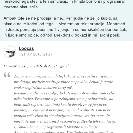
neskončnega števila teh simulacij.. In kmalu bomo mi programirali
tovrstne simulacije.
Ampak tole se ne prodaja, a ne.. Ker ljudje ne želijo kupiti, saj
nimajo neke koristi od tega... Medtem pa reinkarnacija, Mohamed
in Jezus ponujajo posmtno življenje in še marsikakšen bonbonček,
in ljudje smo opice, od tod anekdotski dokazi in milijardni posli.
Loocas
::
21. jun 2016, 21:27
DarwiN
je
21. jun 2016 ob 21:25
izjavil
:
Zanimivo na primer je tudi to, kako se ene pravljice uspešno
prodajajo, medtem pa druge nihče ne povoha, četudi je zanje
enako empiričnih dokazov, torej nič.
Recimo simulirano vesolje, do katerega potencialno vodi celo
neka logika. Pravzaprav potrebujemo samo predpostavko, da
bodo naši super-računalniki kmalu dovolj zmogljivi in bo
navidezna resničnost nerazpoznavna od realnosti. Potem ne
manjka več veliko do simulacije celotnega vesolja, a ne.. In
morda živimo v enem izmed neskončnega števila teh simulacij..
In kmalu bomo mi programirali tovrstne simulacije.
Ampak tole se ne prodaja, a ne.. Ker ljudje ne želijo kupiti, saj