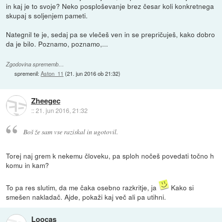
in kaj je to svoje? Neko posploševanje brez česar koli konkretnega
skupaj s soljenjem pameti.
Nategnil te je, sedaj pa se vlečeš ven in se prepričuješ, kako dobro
da je bilo. Poznamo, poznamo,...
Zgodovina sprememb…
spremenil:
Aston_11
(
21. jun 2016 ob 21:32
)
Zheegec
::
21. jun 2016, 21:32
Boš že sam vse raziskal in ugotovil.
Torej naj grem k nekemu človeku, pa sploh nočeš povedati točno h
komu in kam?
To pa res slutim, da me čaka osebno razkritje, ja
Kako si
smešen nakladač. Ajde, pokaži kaj več ali pa utihni.
Loocas