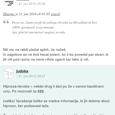
::
21. jun 2016, 05:36
Zheegec
je
21. jun 2016 ob 01:05
izjavil
:
Pa ne no. Samo pojdi do nekega človeka na Hrvaškem in boš
100% spremenil svoje mnenje.
Aja, plačati mu moraš vnaprej seveda.
Nič mu ne rabiš plačat sploh, će nočeš.
In zagotovo se ne boš hecal potem, ko ti bo povedal par stvari, ki
jih niti pod razno ne more nihče uganit kar tako iz nič.
judoka
::
21. jun 2016, 08:47
Hipnoza=lenoba + nekdo drug ti šari po že v osnovi kaotičnem
umu. Po moznosti za $$$.
(veliko) Vprašanje koliko so vredne informacije, ki jih dobimo skozi
hipnozo, ker podzavest laže.