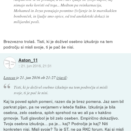
nimajo neke koristi od tega... Medtem pa reinkarnacija,
Mohamed in Jezus ponujajo posmtno življenje in še marsikakšen
bonbonček, in ljudje smo opice, od tod anekdotski dokazi in
milijardni posli.
Brezvezno trolaš. Tisti, ki je doživel osebno izkušnjo na tem
področju si misli svoje, ti je pač še nisi.
Aston_11
::
21. jun 2016, 21:31
Loocas
je
21. jun 2016 ob 21:27
izjavil
:
Tisti, ki je doživel osebno izkušnjo na tem področju si misli
svoje, ti je pač še nisi.
Kaj ta poved sploh pomeni, razen da je brez pomena. Jaz sem bil
parkrat pijan, pa ne verjamem v leteče flaške. Izkušnja je bila
osebna, zelo osebna, sploh sprehod na wc ali pa v kakšno
grmovje. Tudi glavobol je bil zelo oseben. Empirično dokazljivo.
Tvoja osebna izkušnja... pa je... kaj? Področje je kaj? Niti
konkreten nisi. Misli svoje? To je ST, ne pa RKC forum. Kaj si misli