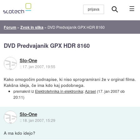
☰
Forum
»
Zvok in slika
»
DVD Predvajanik GPX HDR 8160
DVD Predvajanik GPX HDR 8160
Slo-One
::
17. jan 2007, 19:55
Kako omogočim podnapise, ki niso sprogramirani že v orginal filma.
Kakšna ideja, če ima kdo kaj podobnega.
premaknil iz
Elektrotehnika in elektronika
:
Azrael
(
17. jan 2007 ob
20:11
)
Slo-One
::
18. jan 2007, 15:29
A ma kdo idejo?