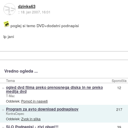
dzinks63
::
18. jan 2007, 16:01
poglej si temo DVD+dodatni podnapisi
lp jani
Vredno ogleda ...
Tema
Sporočila
»
ogled dvd filma preko prenosnega diska in ne preko
12
medija dvd
T-Mac
Oddelek:
Pomoč in nasveti
»
Program za avto download podnapisov
217
KontraCepec
Oddelek:
Zvok in slika
»
SLO Podnapisi - zivi obup!!!
39