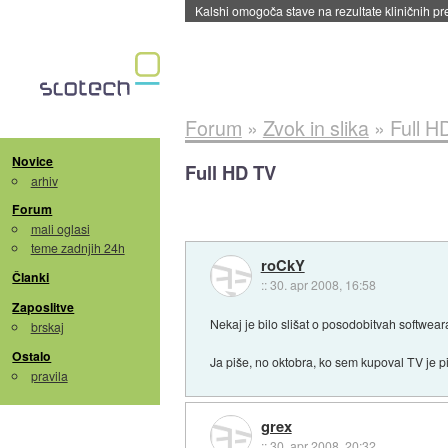
Sandisk že prodal več kot polovico SSD-jev za 
Forum
»
Zvok in slika
»
Full H
Novice
Full HD TV
arhiv
Forum
mali oglasi
teme zadnjih 24h
roCkY
Članki
::
30. apr 2008, 16:58
Zaposlitve
Nekaj je bilo slišat o posodobitvah softwea
brskaj
Ostalo
Ja piše, no oktobra, ko sem kupoval TV je 
pravila
grex
::
30. apr 2008, 20:32