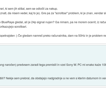
ari, ki sem jih slišal, sem se odločil za nakup.
ati, da nisem vedel, kaj to je). Gre pa za "scrollbar" problem, ki je znan, vendar si
 BlueRaye gledal, ali je 24p signal nujen? Ga nimam, pa ne morem ocenit, iz račun
prikazujejo scrollbari.
 opetnajsten :) Če gledam namreč preko računalnika, dam na 50Hz in je problem r
ng naročen) predvsem zaradi tega premislil in vzel Sony W. PC mi enako kaže 1080
li? Nekje sem prebral, da obstajajo nadgradnje a ne vem s kterim datumom in verz