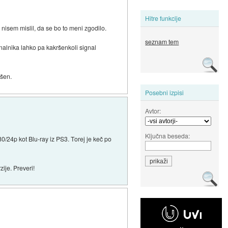
Hitre funkcije
 nisem mislil, da se bo to meni zgodilo.
seznam tem
alnika lahko pa kakršenkoli signal
ešen.
Posebni izpisi
Avtor:
Ključna beseda:
/24p kot Blu-ray iz PS3. Torej je keč po
ije. Preveri!