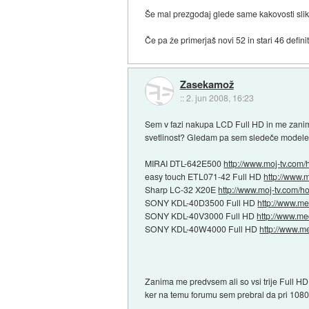
Še mal prezgodaj glede same kakovosti slike
Če pa že primerjaš novi 52 in stari 46 defi
Zasekamož
::
2. jun 2008, 16:23
Sem v fazi nakupa LCD Full HD in me zanima
svetlinost? Gledam pa sem sledeče modele LC
MIRAI DTL-642E500
http://www.moj-tv.com/
easy touch ETL071-42 Full HD
http://www
Sharp LC-32 X20E
http://www.moj-tv.com/ho
SONY KDL-40D3500 Full HD
http://www.me
SONY KDL-40V3000 Full HD
http://www.me
SONY KDL-40W4000 Full HD
http://www.m
Zanima me predvsem ali so vsi trije Full H
ker na temu forumu sem prebral da pri 1080p