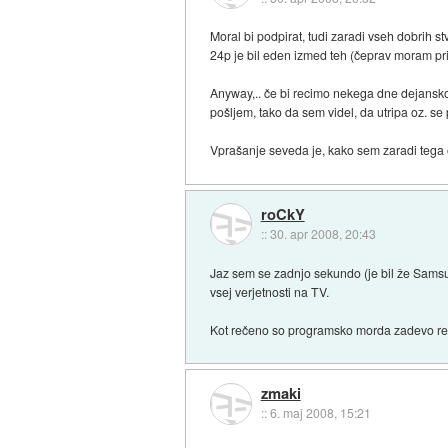
Moral bi podpirat, tudi zaradi vseh dobrih stv
24p je bil eden izmed teh (čeprav moram prizn
Anyway,.. če bi recimo nekega dne dejansko
pošljem, tako da sem videl, da utripa oz. se 
Vprašanje seveda je, kako sem zaradi tega
roCkY
::
30. apr 2008, 20:43
Jaz sem se zadnjo sekundo (je bil že Samsu
vsej verjetnosti na TV.
Kot rečeno so programsko morda zadevo reši
zmaki
::
6. maj 2008, 15:21