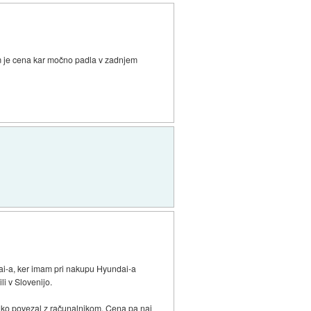
jim je cena kar močno padla v zadnjem
ai-a, ker imam pri nakupu Hyundai-a
i v Slovenijo.
ahko povezal z računalnikom. Cena pa naj