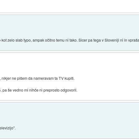
kot zelo slab typo, ampak očitno temu ni tako. Sicer pa tega v Sloveniji ni in vpraša
, nikjer ne pišem da nameravam ta TV kupiti.
 pa še vedno mi nihče ni preprosto odgovoril.
elevizijo".