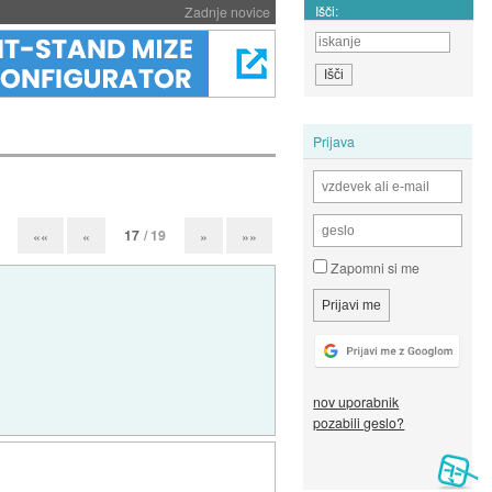
Išči:
Zadnje novice
Prijava
17
/ 19
««
«
»
»»
Zapomni si me
nov uporabnik
pozabili geslo?