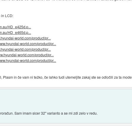
 in LCD:
om.au/HD_e425d.p...
om.au/HD_e465d.p...
.hyundai-world.com/product/pr...
/www.hyundai-world.com/product/pr...
.hyundai-world.com/product/pr...
ww.hyundai-world.com/product/pr...
/www.hyundai-world.com/product/pr...
Plasm in če vam ni težko, če lahko tudi utemeljite zakaj ste se odločili za ta model
roračun. Sam imam sicer 32'' varianto a se mi zdi zelo v redu.