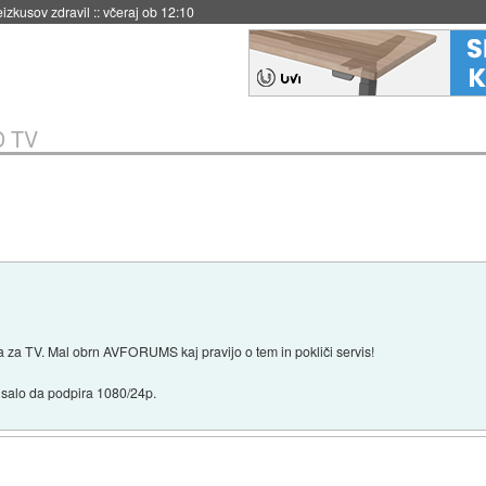
naslednji dve leti
::
včeraj ob 11:37
D TV
ra za TV. Mal obrn AVFORUMS kaj pravijo o tem in pokliči servis!
pisalo da podpira 1080/24p.