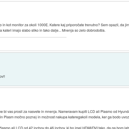
ijo in kot monitor za okoli 1000E. Katere kaj priporočate trenutno? Sem opazil, da 
a kateri imajo slabo sliko in tako dalje... Mnenja so zelo dobrodošla.
ov!!
sme bi vas prosil za nasvete in mnenja. Nameravam kupiti LCD ali Plasmo od Hyund
in Plasm močno pozna) in možnost nakupa kateregakoli modela, ker ga bodo uvozil
D Plasmo ali LCD od 42 inchov do 46 inchov, ki bo imel HDMI/DVI tako, da ga bom l