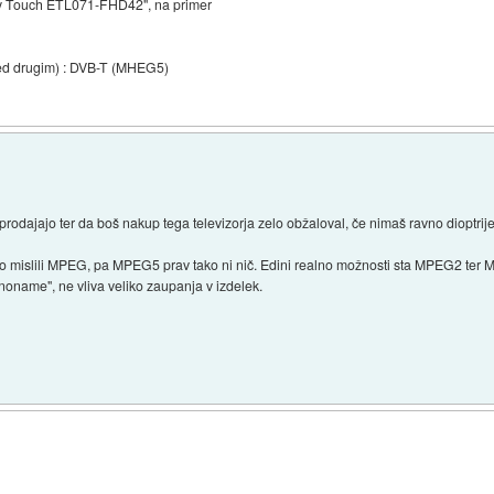
sy Touch ETL071-FHD42", na primer
med drugim) : DVB-T (MHEG5)
rodajajo ter da boš nakup tega televizorja zelo obžaloval, če nimaš ravno dioptrije
 mislili MPEG, pa MPEG5 prav tako ni nič. Edini realno možnosti sta MPEG2 ter MP
noname", ne vliva veliko zaupanja v izdelek.