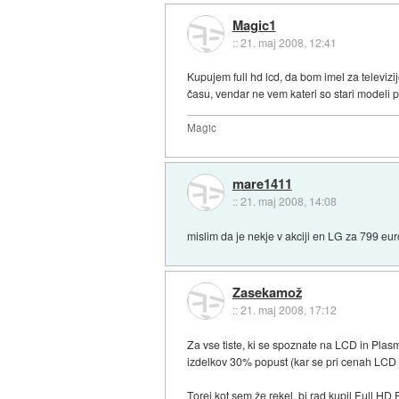
Magic1
::
21. maj 2008, 12:41
Kupujem full hd lcd, da bom imel za televiz
času, vendar ne vem kateri so stari modeli p
Magic
mare1411
::
21. maj 2008, 14:08
mislim da je nekje v akciji en LG za 799 eur
Zasekamož
::
21. maj 2008, 17:12
Za vse tiste, ki se spoznate na LCD in Pla
izdelkov 30% popust (kar se pri cenah LCD 
Torej kot sem že rekel, bi rad kupil Full H