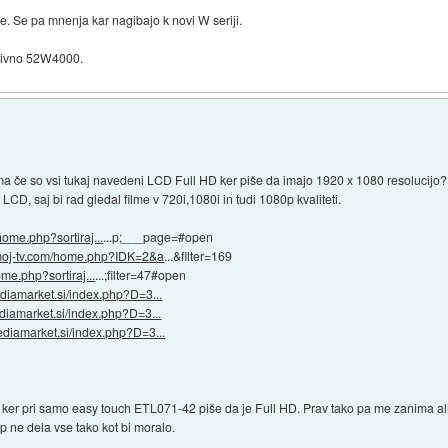
. Se pa mnenja kar nagibajo k novi W seriji.
nitivno 52W4000.
 če so vsi tukaj navedeni LCD Full HD ker piše da imajo 1920 x 1080 resolucijo?
D, saj bi rad gledal filme v 720i,1080i in tudi 1080p kvaliteti.
home.php?sortiraj...
...p;___page=#open
.moj-tv.com/home.php?IDK=2&a
...&filter=169
me.php?sortiraj...
...;filter=47#open
diamarket.si/index.php?D=3...
diamarket.si/index.php?D=3...
ediamarket.si/index.php?D=3...
D ker pri samo easy touch ETL071-42 piše da je Full HD. Prav tako pa me zanima 
 ne dela vse tako kot bi moralo.