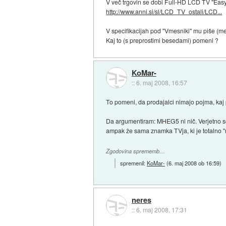
V več trgovin se dobi Full-HD LCD TV "Ea
http://www.anni.si/sl/LCD_TV_ostali/LCD...
V specifikacijah pod "Vmesniki" mu piše (
Kaj to (s preprostimi besedami) pomeni ?
KoMar-
::
6. maj 2008, 16:57
To pomeni, da prodajalci nimajo pojma, kaj p
Da argumentiram: MHEG5 ni nič. Verjetno so
ampak že sama znamka TVja, ki je totalno "
Zgodovina sprememb…
spremenil:
KoMar-
(
6. maj 2008 ob 16:59
)
neres
::
6. maj 2008, 17:31