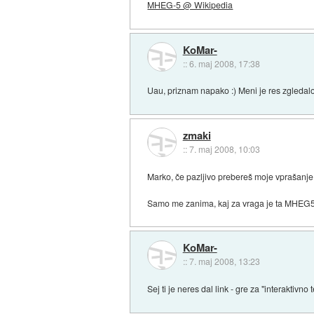
MHEG-5 @ Wikipedia
KoMar-
::
6. maj 2008, 17:38
Uau, priznam napako :) Meni je res zgledalo 
zmaki
::
7. maj 2008, 10:03
Marko, če pazljivo prebereš moje vprašanje
Samo me zanima, kaj za vraga je ta MHEG5,
KoMar-
::
7. maj 2008, 13:23
Sej ti je neres dal link - gre za "interaktivno t