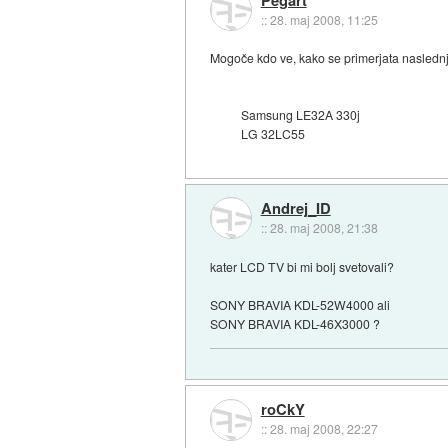
::
28. maj 2008, 11:25
Mogoče kdo ve, kako se primerjata naslednj
Samsung LE32A 330j
LG 32LC55
Andrej_ID
::
28. maj 2008, 21:38
kater LCD TV bi mi bolj svetovali?
SONY BRAVIA KDL-52W4000 ali
SONY BRAVIA KDL-46X3000 ?
roCkY
::
28. maj 2008, 22:27