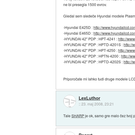
ne bi presegla 1500 evrov.
Gledal sem sledeče Hyundai modele Plasm
-Hyundai E425D :
http://www.hyundailcd.c
-Hyundai E465D :
http://www.hyundailcd.c
-HYUNDAI 42" PDP : HPT-4241 :
http://www
-HYUNDAI 42" PDP : HPTD-4201S :
http:/
-HYUNDAI 42" PDP : HPT-4250 :
http://www
-HYUNDAI 42" PDP : HPTN-4200 :
http://w
-HYUNDAI 42" PDP : HPTD-4202S :
http:/
Priporočate mi lahko tudi druge modele LCD, 
LexLuthor
::
23. maj 2008, 23:21
Tale
SHARP
je ok, samo gre malo čez tvoj p
Pegart