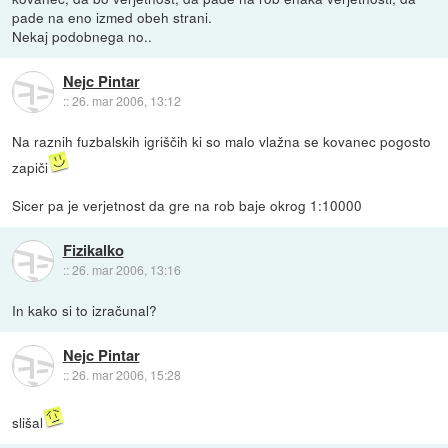
pade na eno izmed obeh strani.
Nekaj podobnega no..
Nejc Pintar
::
26. mar 2006, 13:12
Na raznih fuzbalskih igriščih ki so malo vlažna se kovanec pogosto
zapiči
Sicer pa je verjetnost da gre na rob baje okrog 1:10000
Fizikalko
::
26. mar 2006, 13:16
In kako si to izračunal?
Nejc Pintar
::
26. mar 2006, 15:28
slišal