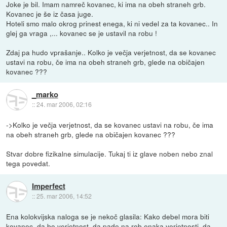
Joke je bil. Imam namreč kovanec, ki ima na obeh straneh grb.
Kovanec je še iz časa juge.
Hoteli smo malo okrog prinest enega, ki ni vedel za ta kovanec.. In
glej ga vraga ,... kovanec se je ustavil na robu !
Zdaj pa hudo vprašanje.. Kolko je večja verjetnost, da se kovanec
ustavi na robu, če ima na obeh straneh grb, glede na običajen
kovanec ???
_marko
::
24. mar 2006, 02:16
->Kolko je večja verjetnost, da se kovanec ustavi na robu, če ima
na obeh straneh grb, glede na običajen kovanec ???
Stvar dobre fizikalne simulacije. Tukaj ti iz glave noben nebo znal
tega povedat.
Imperfect
::
25. mar 2006, 14:52
Ena kolokvijska naloga se je nekoč glasila: Kako debel mora biti
kovanec, da bo verjetnost, da pade na rob enaka verjetnosti, da