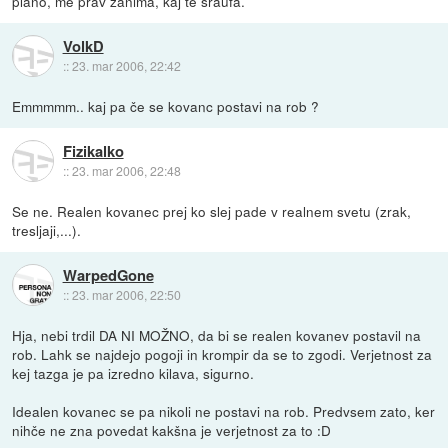
plano, me prav zanima, kaj te šraufa.
VolkD
::
23. mar 2006, 22:42
Emmmmm.. kaj pa če se kovanc postavi na rob ?
Fizikalko
::
23. mar 2006, 22:48
Se ne. Realen kovanec prej ko slej pade v realnem svetu (zrak,
tresljaji,...).
WarpedGone
::
23. mar 2006, 22:50
Hja, nebi trdil DA NI MOŽNO, da bi se realen kovanev postavil na
rob. Lahk se najdejo pogoji in krompir da se to zgodi. Verjetnost za
kej tazga je pa izredno kilava, sigurno.
Idealen kovanec se pa nikoli ne postavi na rob. Predvsem zato, ker
nihče ne zna povedat kakšna je verjetnost za to :D