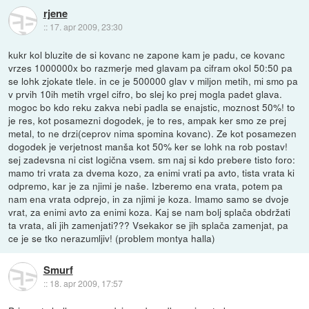
rjene
::
17. apr 2009, 23:30
kukr kol bluzite de si kovanc ne zapone kam je padu, ce kovanc
vrzes 1000000x bo razmerje med glavam pa cifram okol 50:50 pa
se lohk zjokate tlele. in ce je 500000 glav v miljon metih, mi smo pa
v prvih 10ih metih vrgel cifro, bo slej ko prej mogla padet glava.
mogoc bo kdo reku zakva nebi padla se enajstic, moznost 50%! to
je res, kot posamezni dogodek, je to res, ampak ker smo ze prej
metal, to ne drzi(ceprov nima spomina kovanc). Ze kot posamezen
dogodek je verjetnost manša kot 50% ker se lohk na rob postav!
sej zadevsna ni cist logična vsem. sm naj si kdo prebere tisto foro:
mamo tri vrata za dvema kozo, za enimi vrati pa avto, tista vrata ki
odpremo, kar je za njimi je naše. Izberemo ena vrata, potem pa
nam ena vrata odprejo, in za njimi je koza. Imamo samo se dvoje
vrat, za enimi avto za enimi koza. Kaj se nam bolj splača obdržati
ta vrata, ali jih zamenjati??? Vsekakor se jih splača zamenjat, pa
ce je se tko nerazumljiv! (problem montya halla)
Smurf
::
18. apr 2009, 17:57