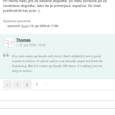
Pri monty hallu gre za odvisne dogodke, pri metu kovance pa za
neodvisne dogodke, tako da je primerjava napačna. So imeli
predhodniki kar prav ;).
Zgodovina sprememb…
spremenil:
Smurf
(
18. apr 2009 ob 17:59
)
Thomas
::
19. apr 2009, 19:55
If a coin comes up heads only twice, that's definitely not a good
reason to believe it's fixed, unless you already suspected from the
beginning. But if it comes up heads 100 times, it's taking you too
long to notice.
3
»
«
1
2