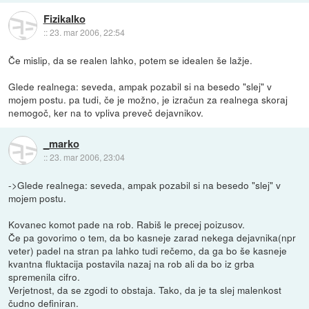
Fizikalko
::
23. mar 2006, 22:54
Če mislip, da se realen lahko, potem se idealen še lažje.
Glede realnega: seveda, ampak pozabil si na besedo "slej" v
mojem postu. pa tudi, če je možno, je izračun za realnega skoraj
nemogoč, ker na to vpliva preveč dejavnikov.
_marko
::
23. mar 2006, 23:04
->Glede realnega: seveda, ampak pozabil si na besedo "slej" v
mojem postu.
Kovanec komot pade na rob. Rabiš le precej poizusov.
Če pa govorimo o tem, da bo kasneje zarad nekega dejavnika(npr
veter) padel na stran pa lahko tudi rečemo, da ga bo še kasneje
kvantna fluktacija postavila nazaj na rob ali da bo iz grba
spremenila cifro.
Verjetnost, da se zgodi to obstaja. Tako, da je ta slej malenkost
čudno definiran.