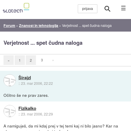
☰
Forum
»
Znanost in tehnologija
»
Verjetnost ... spet čudna naloga
Verjetnost ... spet čudna naloga
3
»
«
1
2
Širajzl
::
23. mar 2006, 22:22
Očitno še ne prav zares.
Fizikalko
::
23. mar 2006, 22:29
A namiguješ, da mi kdaj prej v tej temi kaj ni bilo jasno? Kar na