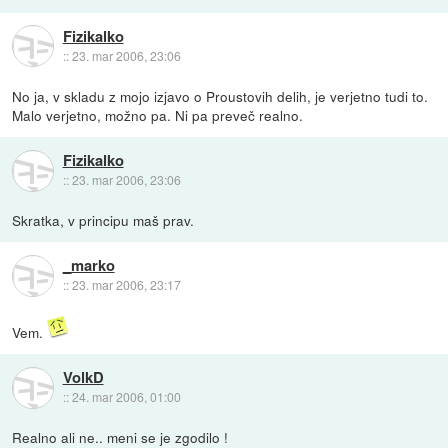
Fizikalko
::
23. mar 2006, 23:06
No ja, v skladu z mojo izjavo o Proustovih delih, je verjetno tudi to.
Malo verjetno, možno pa. Ni pa preveč realno.
Fizikalko
::
23. mar 2006, 23:06
Skratka, v principu maš prav.
_marko
::
23. mar 2006, 23:17
Vem.
VolkD
::
24. mar 2006, 01:00
Realno ali ne.. meni se je zgodilo !