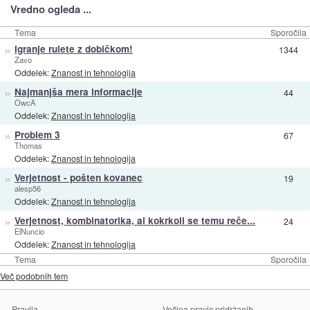
Vredno ogleda ...
Tema
Sporočila
»
Igranje rulete z dobičkom!
1344
Zavo
Oddelek:
Znanost in tehnologija
»
Najmanjša mera informacije
44
OwcA
Oddelek:
Znanost in tehnologija
»
Problem 3
67
Thomas
Oddelek:
Znanost in tehnologija
»
Verjetnost - pošten kovanec
19
alesp56
Oddelek:
Znanost in tehnologija
»
Verjetnost, kombinatorika, al kokrkoli se temu reče...
24
ElNuncio
Oddelek:
Znanost in tehnologija
Tema
Sporočila
Več podobnih tem
Pravila
Večina pravic pridržanih