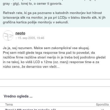
gray - gtg), torej to, o cemer ti govoris.
Refresh rate, ki ga pa poznamo s katodnih monitorjev kot hitrost
izrisovanja slik na monitor, je pa pri LCDju v bistvu število slik, ki jih
grafična kartica pošlje monitorju v sekundi.
neoto
::
15. sep 2005, 19:46
Ja ja, saj razumem. Malce sem zakompliciral vse skupaj.
Prej sem mislil glede tega response tima pač to povedat, da
različne firme različne stvari merijo in je treba bolj podrobno gledat
in ne takoj, ko vidiš LCD s 12ms (oz. manj) response time-a za
nizko ceno, že denarnico ven vlečt...
Vredno ogleda ...
Tema
Sporočila