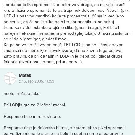
ker da se točka spremeni iz ene barve v drugo, se morajo tekoči
kristali fizično spremeniti. To pa traja nek določen čas. Včasih (prvi
LCD-ji s pasivno matriko) ko je ta proces trajal 20ms in več je to
pomenilo, da če se je slika na hitro spremenila, si še nekaj
trenutkov videl ostanke prejšnje slike (ghost image), kot bi bil
narejen nekakšen nenamerni prehod (glej
tukaj
). S takim zaslonom
se ni dalo igrat iger, gledat filmov...
Ko pa so ven prišli vedno boljši TFT LCD-ji, so se ti časi opazno
zmanjšali do mere, kjer človek skoraj da ne zazna tega pojava.
Zato pravim, da pri današnjih LCD-jih je treba bolj gledat druge
faktorje (svetilnost, kotrast, prikaz barv...).
Matek
::
15. sep 2005, 16:53
neoto, ni čisto tako.
Pri LCDjih gre za 2 ločeni zadevi.
Response time in refresh rate.
Response time je dejansko hitrost, s katero lahko pixel spremeni
barvo (izmerjena je s crne na belo in spet na crno al pa gray to