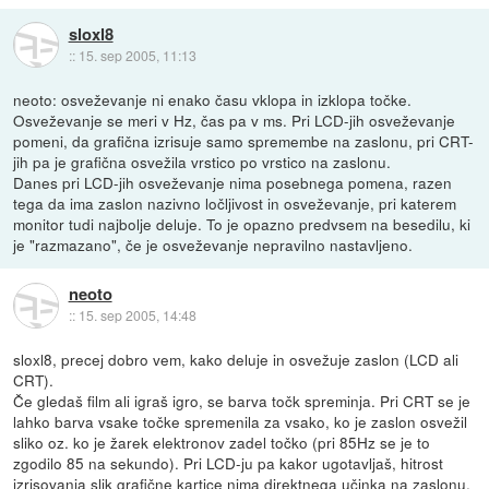
sloxl8
::
15. sep 2005, 11:13
neoto: osveževanje ni enako času vklopa in izklopa točke.
Osveževanje se meri v Hz, čas pa v ms. Pri LCD-jih osveževanje
pomeni, da grafična izrisuje samo spremembe na zaslonu, pri CRT-
jih pa je grafična osvežila vrstico po vrstico na zaslonu.
Danes pri LCD-jih osveževanje nima posebnega pomena, razen
tega da ima zaslon nazivno ločljivost in osveževanje, pri katerem
monitor tudi najbolje deluje. To je opazno predvsem na besedilu, ki
je "razmazano", če je osveževanje nepravilno nastavljeno.
neoto
::
15. sep 2005, 14:48
sloxl8, precej dobro vem, kako deluje in osvežuje zaslon (LCD ali
CRT).
Če gledaš film ali igraš igro, se barva točk spreminja. Pri CRT se je
lahko barva vsake točke spremenila za vsako, ko je zaslon osvežil
sliko oz. ko je žarek elektronov zadel točko (pri 85Hz se je to
zgodilo 85 na sekundo). Pri LCD-ju pa kakor ugotavljaš, hitrost
izrisovanja slik grafične kartice nima direktnega učinka na zaslonu,