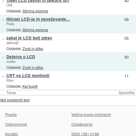
»
Topel LCD zaslon in pekoče oči
40
Oldi
Oddelek:
Strojna oprema
»
Hitrost LCD-ja in osveževanje...
59
Poldy
Oddelek:
Strojna oprema
»
zakaj je LCD bolj zdrav
55
aleksej2
Oddelek:
Zvok in slika
»
Dejstva o LCD
50
matter
Oddelek:
Zvok in slika
»
CRT vs LCD monitorji
11
Elton
Oddelek:
Kaj kupiti
Tema
Sporočila
Več podobnih tem
Pravila
Večina pravic pridržanih
Odgovornost
Oglaševanje
Kontakt
ISSN 1581-0186