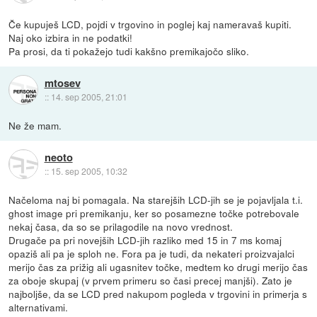
Če kupuješ LCD, pojdi v trgovino in poglej kaj nameravaš kupiti.
Naj oko izbira in ne podatki!
Pa prosi, da ti pokažejo tudi kakšno premikajočo sliko.
mtosev
::
14. sep 2005, 21:01
Ne že mam.
neoto
::
15. sep 2005, 10:32
Načeloma naj bi pomagala. Na starejših LCD-jih se je pojavljala t.i.
ghost image pri premikanju, ker so posamezne točke potrebovale
nekaj časa, da so se prilagodile na novo vrednost.
Drugače pa pri novejših LCD-jih razliko med 15 in 7 ms komaj
opaziš ali pa je sploh ne. Fora pa je tudi, da nekateri proizvajalci
merijo čas za prižig ali ugasnitev točke, medtem ko drugi merijo čas
za oboje skupaj (v prvem primeru so časi precej manjši). Zato je
najboljše, da se LCD pred nakupom pogleda v trgovini in primerja s
alternativami.