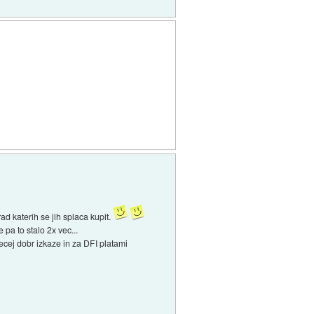
d katerih se jih splaca kupit.
 pa to stalo 2x vec...
recej dobr izkaze in za DFI platami