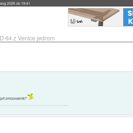
 avg 2026 ob 19:41
 64 z Venice jedrom
odprt zmrzovalnik?