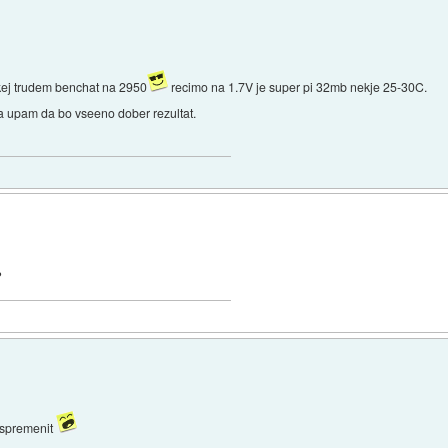
ekej trudem benchat na 2950
recimo na 1.7V je super pi 32mb nekje 25-30C.
 upam da bo vseeno dober rezultat.
?
 spremenit