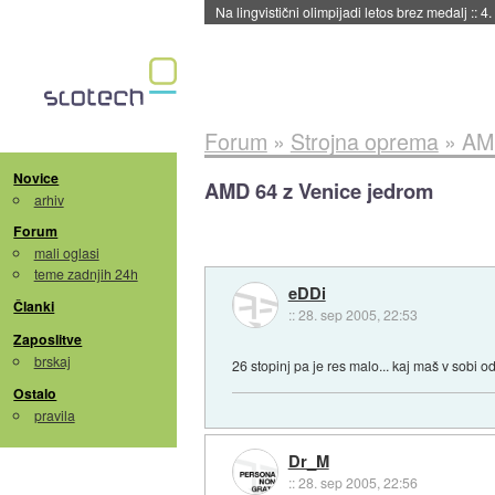
Na lingvistični olimpijadi letos brez medalj
::
4.
Forum
»
Strojna oprema
»
AMD
Novice
AMD 64 z Venice jedrom
arhiv
Forum
mali oglasi
teme zadnjih 24h
eDDi
Članki
::
28. sep 2005, 22:53
Zaposlitve
brskaj
26 stopinj pa je res malo... kaj maš v sobi 
Ostalo
pravila
Dr_M
::
28. sep 2005, 22:56