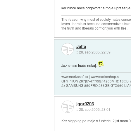
ker nihce noce odgovort na moje uprasanje, 
The reason why most of society hates conse
loves liberals is because conservatives hurt
the truth and liberals comfort you with lies.
Jaffa
::
28. sep 2005, 22:59
Jaz sm se trudo nekaj.
www.markosoft.si | www.markoshop.si
GRYPHON Z87|i7-4770k@4200MHz|16GB
2x SAMSUNG 850PRO 256GB|GTX960|LIAN
igor0203
::
28. sep 2005, 23:01
Ker stepping pa majo v funtechu? jst mam