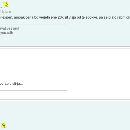
...
I plato.
dr expert, ampak cena bo verjetn ene 20k sit visja od te epoxke, pa se plato rabm cim
rvatives and
 you with
orablu sli-ja...
?