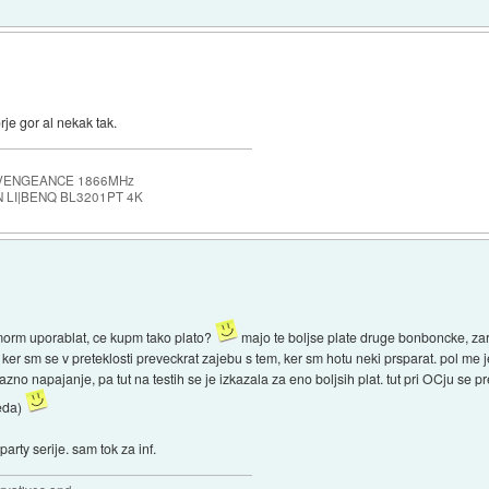
e gor al nekak tak.
 VENGEANCE 1866MHz
 LI|BENQ BL3201PT 4K
morm uporablat, ce kupm tako plato?
majo te boljse plate druge bonboncke, zara
ker sm se v preteklosti preveckrat zajebu s tem, ker sm hotu neki prsparat. pol me je
zno napajanje, pa tut na testih se je izkazala za eno boljsih plat. tut pri OCju se p
veda)
arty serije. sam tok za inf.