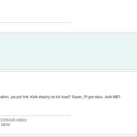
ation...pa pol link. Kolk stopinj na full load? Super_Pi gre skoz...kolk MB?
 CORSAIR XMS3/
0 NEW/