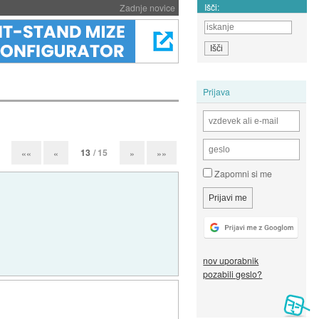
Išči:
Zadnje novice
Prijava
13
/ 15
««
«
»
»»
Zapomni si me
nov uporabnik
pozabili geslo?