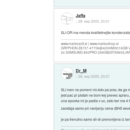
Jaffa
::
28. sep 2005, 23:31
SLI-DR ma menda kvalitetnejše kondenzatorj
www.markosoft.si | www.markoshop.si
GRYPHON Z87|i7-4770k@4200MHz|16GB
2x SAMSUNG 850PRO 256GB|GTX960|LIAN
Dr_M
::
28. sep 2005, 23:37
SLI men ne pomeni nic.kdo pa prav, da ga 
jest pac pr platah ne bom kej prevec spraru, 
una epoxka mi je padla v uc, zato ker ma 4 fa
zaostaja samo pri navijanju rama (BH5 se
je pa trenutno samo sli-dr prenovljena iz lanp