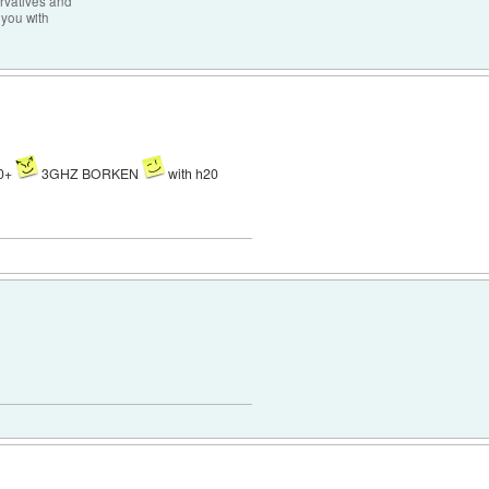
rvatives and
 you with
00+
3GHZ BORKEN
with h20