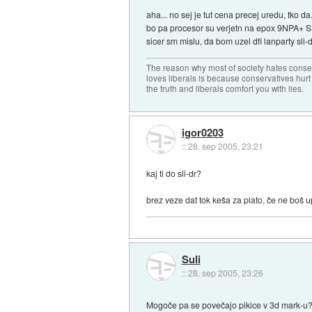
aha... no sej je tut cena precej uredu, tko da
bo pa procesor su verjetn na epox 9NPA+ SL
sicer sm mislu, da bom uzel dfi lanparty sli-
The reason why most of society hates conse
loves liberals is because conservatives hurt
the truth and liberals comfort you with lies.
igor0203
::
28. sep 2005, 23:21
kaj ti do sli-dr?
brez veze dat tok keša za plato, če ne boš up
Suli
::
28. sep 2005, 23:26
Mogoče pa se povečajo pikice v 3d mark-u