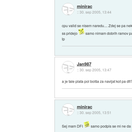
minirac
::
30. sep 2005, 13:44
cpu valid se nisem naredu.... Zdej se pa n
ss pridejo
samo nimam dobrih ramov pa
lp
Jan987
::
30. sep 2005, 13:47
a je tale plata pol bolša za navijat kot pa dfi
minirac
::
30. sep 2005, 13:51
Sej mam DFI
samo podpis se mi ne da