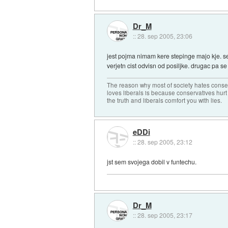
Dr_M
::
28. sep 2005, 23:06
jest pojma nimam kere stepinge majo kje. sej
verjetn cist odvisn od posiljke. drugac pa 
The reason why most of society hates conse
loves liberals is because conservatives hurt
the truth and liberals comfort you with lies.
eDDi
::
28. sep 2005, 23:12
jst sem svojega dobil v funtechu.
Dr_M
::
28. sep 2005, 23:17