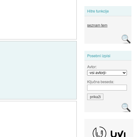
Hitre funkcije
seznam tem
Posebni izpisi
Avtor:
Ključna beseda: