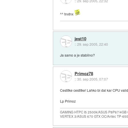
::
29. sep 2005, 22:32
^^ tnxtnx
jest10
::
29. sep 2005, 22:40
Ja samo a je stabilno?
Primoz78
::
30. sep 2005, 07:07
Cestitke cestitke! Lahko bi dal kar CPU valid
Lp Primoz
GAMING HTPC I5 2500k/ASUS P8P67/4GB
VERTEX 3/ASUS 670 GTX OC/Antec TP-65