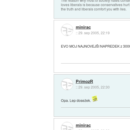
The reason why most of society hates conse
loves liberals is because conservatives hurt
the truth and liberals comfort you with lies.
minirac
::
29. sep 2005, 22:19
EVO MOJ NAJNOVEJŠI NAPREDEK z 30
PrimozR
::
29. sep 2005, 22:30
Opa. Lep dosežek.
minirac