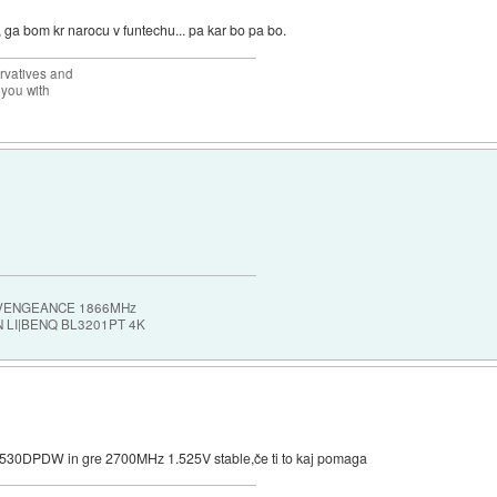
ga bom kr narocu v funtechu... pa kar bo pa bo.
rvatives and
 you with
 VENGEANCE 1866MHz
 LI|BENQ BL3201PT 4K
 0530DPDW in gre 2700MHz 1.525V stable,če ti to kaj pomaga