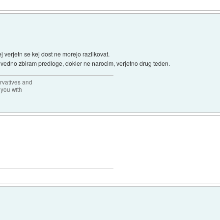
 verjetn se kej dost ne morejo razlikovat.
se vedno zbiram predloge, dokler ne narocim, verjetno drug teden.
rvatives and
 you with