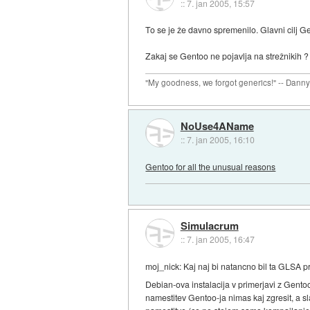
::
7. jan 2005, 15:57
To se je že davno spremenilo. Glavni cilj G
Zakaj se Gentoo ne pojavlja na strežnikih ? Ke
"My goodness, we forgot generics!" -- Dann
NoUse4AName
::
7. jan 2005, 16:10
Gentoo for all the unusual reasons
Simulacrum
::
7. jan 2005, 16:47
moj_nick: Kaj naj bi natancno bil ta GLSA p
Debian-ova instalacija v primerjavi z Gento
namestitev Gentoo-ja nimas kaj zgresit, a s