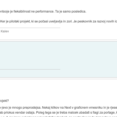
entooje je fleksibilnost ne performance. Ta je samo posledica.
r je pilotski projekt, ki se počasi uveljavlja in zori. Je peskovnik za razvoj novih id
y Kalev
rojekt?
o-jevo je mnogo preprostejsa. Nekaj klikov na Next v graficnem vmesniku in je rjes
lab priokus vendar ostaja. Poleg tega se je treba malcek ubadati s flagi za portage