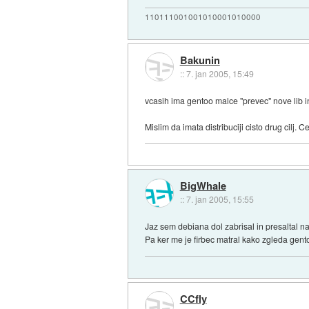
110111001001010001010000
Bakunin
::
7. jan 2005, 15:49
vcasih ima gentoo malce "prevec" nove lib 
Mislim da imata distribuciji cisto drug cilj. 
BigWhale
::
7. jan 2005, 15:55
Jaz sem debiana dol zabrisal in presaltal na 
Pa ker me je firbec matral kako zgleda gento
CCfly