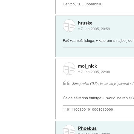
Gentoo, KDE uporabnik.
hruske
::
7. jan 2005, 20:59
Pač vzameš tistega, v katerem si najbolj do
moj_nick
::
7. jan 2005, 22:00
Sem probal GLSA in vse mi je pokazal z U
Če delaš redno emerge -u world, ne rabiš 
110111001001010001010000
Phoebus
::
7. jan 2005, 22:33