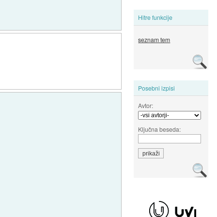
Hitre funkcije
seznam tem
Posebni izpisi
Avtor:
Ključna beseda: