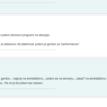
in potem doloceni programi ne delujejo.
Ce je debianov cllj stabilnost, potem je gentoo za "performance".
gentoo... najprej na workstationu... potem se na serverju... zakaj? na workstationu z
o.. Pa mi je bil potem kar vsecen.