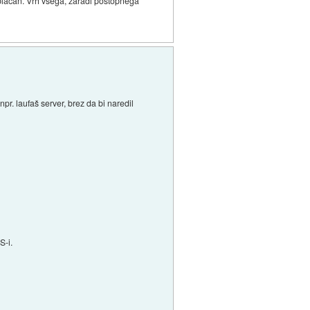
oplacan. Vrh vsega, zaradi postopnega
r. laufaš server, brez da bi naredil
S-i.