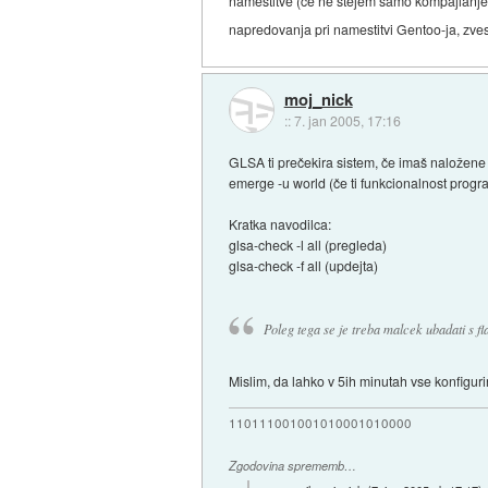
namestitve (ce ne stejem samo kompajlanje :
napredovanja pri namestitvi Gentoo-ja, zve
moj_nick
::
7. jan 2005, 17:16
GLSA ti prečekira sistem, če imaš naložene 
emerge -u world (če ti funkcionalnost progr
Kratka navodilca:
glsa-check -l all (pregleda)
glsa-check -f all (updejta)
Poleg tega se je treba malcek ubadati s f
Mislim, da lahko v 5ih minutah vse konfigu
110111001001010001010000
Zgodovina sprememb…