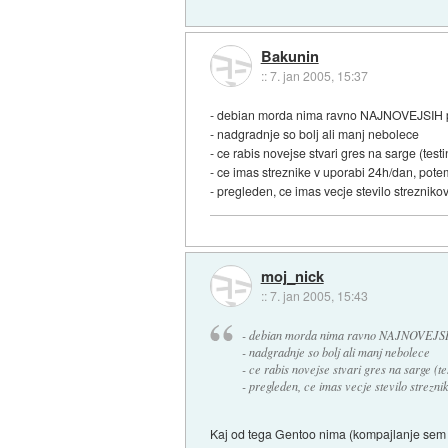
Bakunin
::
7. jan 2005, 15:37
- debian morda nima ravno NAJNOVEJSIH p
- nadgradnje so bolj ali manj nebolece
- ce rabis novejse stvari gres na sarge (testi
- ce imas streznike v uporabi 24h/dan, potem
- pregleden, ce imas vecje stevilo strezniko
moj_nick
::
7. jan 2005, 15:43
- debian morda nima ravno NAJNOVEJSI
- nadgradnje so bolj ali manj nebolece
- ce rabis novejse stvari gres na sarge (tes
- pregleden, ce imas vecje stevilo strezni
Kaj od tega Gentoo nima (kompajlanje sem i