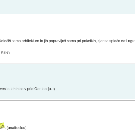
očiš samo arhitekturo in jih popravljaš samo pri paketkih, kjer se splača dati agr
y Kalev
silo tehtnico v prid Gentoo-ju. :)
. (unaffected)