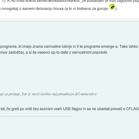
>). A, ko imas enkrat server/workstation/karkoli_ze postavljen je trud zagotovo p
s mnogokaj o samem delovanju linuxa (a to ni bistveno za guruje
).
programe, ki imajo znane varnostne luknje in ti te programe emerge-a. Tako lahko np
amov zadošča), a si še vseeno up-to-date z varnostnimi popravki.
lagi za portage, kar je meni osebno najzamudnejsi del namestitve
riraš, če greš po vrsti čez seznam vseh USE flagov in se ne ubadaš preveč s CFLAG