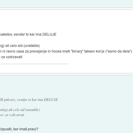
aketov, vendar to kar ima DELUJE
ng) ali celo sid (unstable)
 ni ravno casa za prevajanje in hoces imeti "binary" taksen kot je ("samo da dela")
v za vzdrzavati
H paketov, vendar to kar ima DELUJE
ting) ali celo sid (unstable)
kov za vzdrzavati
zpustil, ker imaš prav)?