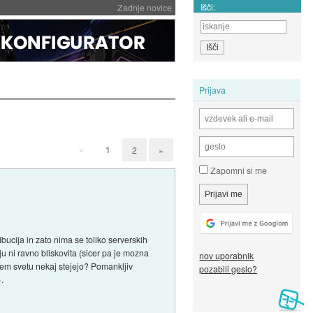
Išči:
Zadnje novice
Prijava
«
1
2
»
Zapomni si me
ucija in zato nima se toliko serverskih
ju ni ravno bliskovita (sicer pa je mozna
nov uporabnik
skem svetu nekaj stejejo? Pomankljiv
pozabili geslo?
.