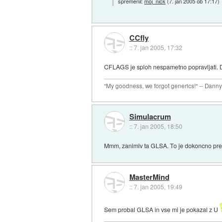
spremenil:
moj_nick
(
7. jan 2005 ob 17:17
)
CCfly
::
7. jan 2005, 17:32
CFLAGS je sploh nespametno popravljati. Dol
"My goodness, we forgot generics!" -- Dann
Simulacrum
::
7. jan 2005, 18:50
Mmm, zanimiv ta GLSA. To je dokoncno preve
MasterMind
::
7. jan 2005, 19:49
Sem probal GLSA in vse mi je pokazal z U