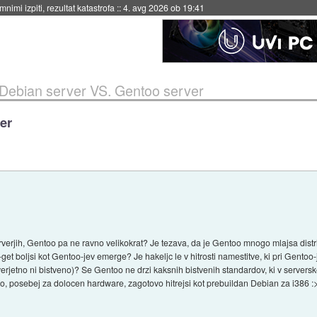
nimi izpiti, rezultat katastrofa
::
4. avg 2026 ob 19:41
Debian server VS. Gentoo server
er
erjih, Gentoo pa ne ravno velikokrat? Je tezava, da je Gentoo mnogo mlajsa distrib
get boljsi kot Gentoo-jev emerge? Je hakeljc le v hitrosti namestitve, ki pri Gentoo-
o verjetno ni bistveno)? Se Gentoo ne drzi kaksnih bistvenih standardov, ki v server
, posebej za dolocen hardware, zagotovo hitrejsi kot prebuildan Debian za i386 :>