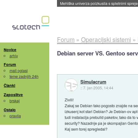
Mehiška univerza poizkusila s spletnimi sprejem
Forum
»
Operacijski sistemi
»
Novice
Debian server VS. Gentoo serv
arhiv
Forum
mali oglasi
teme zadnjih 24h
Simulacrum
Članki
::
7. jan 2005, 14:44
Zaposlitve
Zivili!
brskaj
Zakaj se Debian tako pogosto znajde na serv
Ostalo
izkusenj kot stari Debian? Je Debian-ov apt-
pravila
tudi instalacija prebuild paketov, tako da t
security? Nazadnje pa je skompajlan Gentoo
Kaj sem torej spregledal?