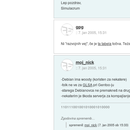
Lep pozdrav,
Simulacrum
gpg
::
7. jan 2005, 15:31
Ni "razvojnih vej", če je
ta tabela
točna. Teža
moj_nick
::
7. jan 2005, 15:31
-Debian ima woody (koristen za nekatere)
-folk ne ve za
GLSA
pri Gentoo-ju
-starega Debianovca ne premakneš na drugo 
-nekaterim je škoda serverja za kompajlanje 
110111001001010001010000
Zgodovina sprememb…
spremenil:
moj_nick
(
7. jan 2005 ob 15:33
)