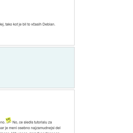
ej, tako kot je bil to včasih Debian.
eno.
No, ce sledis tutorialu za
, kar je meni osebno najzamudnejsi del