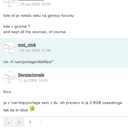
::
30. jun 2004, 20:50
tole mi je nekdo reku na gentoo forumu
kde + gnome ?
and kept all the sources, of course
moj_nick
::
30. jun 2004, 21:36
rm -rf /usr/portage/distfiles/*
Senzacionale
::
1. jul 2004, 10:29
thnx
ja v /var/tmp/portage sem z du -sh preveru in je 2.8GB zasedenga
tak da kr dost
2
»
«
1