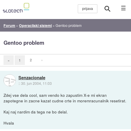
☰
Forum
»
Operacijski sistemi
»
Gentoo problem
Gentoo problem
2
»
«
1
Senzacionale
::
30. jun 2004, 11:03
Zdej vse dela cool, sam vendo ko zapustim X-e mi ekran
zapotegne in zacne kazat cudne crte in moremracunalnik resetirat.
Kaj naj nardim da tega ne bo delal.
Hvala