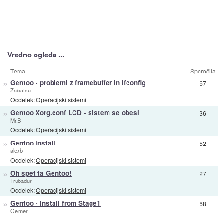
Vredno ogleda ...
Tema
Sporočila
»
Gentoo - problemi z framebuffer in ifconfig
67
Zaibatsu
Oddelek:
Operacijski sistemi
»
Gentoo Xorg.conf LCD - sistem se obesi
36
Mr.B
Oddelek:
Operacijski sistemi
»
Gentoo install
52
alexb
Oddelek:
Operacijski sistemi
»
Oh spet ta Gentoo!
27
Trubadur
Oddelek:
Operacijski sistemi
»
Gentoo - Install from Stage1
68
Gejmer