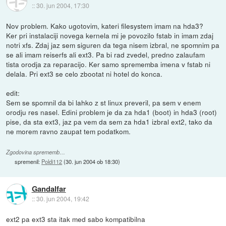
::
30. jun 2004, 17:30
Nov problem. Kako ugotovim, kateri filesystem imam na hda3?
Ker pri instalaciji novega kernela mi je povozilo fstab in imam zdaj
notri xfs. Zdaj jaz sem siguren da tega nisem izbral, ne spomnim pa
se ali imam reiserfs ali ext3. Pa bi rad zvedel, predno zalaufam
tista orodja za reparacijo. Ker samo sprememba imena v fstab ni
delala. Pri ext3 se celo zbootat ni hotel do konca.
edit:
Sem se spomnil da bi lahko z st linux preveril, pa sem v enem
orodju res nasel. Edini problem je da za hda1 (boot) in hda3 (root)
pise, da sta ext3, jaz pa vem da sem za hda1 izbral ext2, tako da
ne morem ravno zaupat tem podatkom.
Zgodovina sprememb…
spremenil:
Poldi112
(
30. jun 2004 ob 18:30
)
Gandalfar
::
30. jun 2004, 19:42
ext2 pa ext3 sta itak med sabo kompatibilna