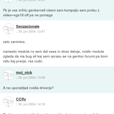
Fb je vse zrihtu genkernell nisem sam kompajlu sem probu z
video=vga16:off pa ne pomaga
Senzacionale
::
30. jun 2004, 13:47
zelo zanimivo.
namesto modula nv sem dal vesa in stvar deluje, nvidin module
zgleda da ma bug ali kaj sem vprasu se na gentoo forumi pa bom
vidu kaj pravjo, res cudn.
moj_nick
::
30. jun 2004, 13:48
A ne uporabljaš nvidia driverja?
CCfly
::
30. jun 2004, 14:19