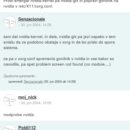
Probi emergat nvidia-kernel pa nvidia-glx in popravi gonilnik na
nvidia v /etc/X11/xorg.conf.
Senzacionale
::
30. jun 2004, 14:28
sem dal nvidia-kernel, in dela, nvidia-glx pa javi napako v tem
smislu da ze podobno obstaja v xorg in da bo prislo do spora
sistema.
ce pa v xorg.conf spremenis gonilnik v nvidia in vse kakor so
navodila, pa spet problem screen not found (no module,...)
Zgodovina sprememb…
spremenil:
Senzacionale
(
30. jun 2004 ob 14:29
)
moj_nick
::
30. jun 2004, 16:09
modprobe nvidia
Poldi112