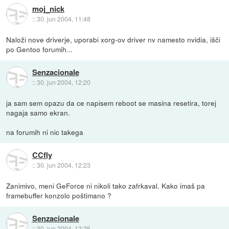
moj_nick
::
30. jun 2004, 11:48
Naloži nove driverje, uporabi xorg-ov driver nv namesto nvidia, išči
po Gentoo forumih...
Senzacionale
::
30. jun 2004, 12:20
ja sam sem opazu da ce napisem reboot se masina resetira, torej
nagaja samo ekran.
na forumih ni nic takega
CCfly
::
30. jun 2004, 12:23
Zanimivo, meni GeForce ni nikoli tako zafrkaval. Kako imaš pa
framebuffer konzolo poštimano ?
Senzacionale
::
30. jun 2004, 12:25