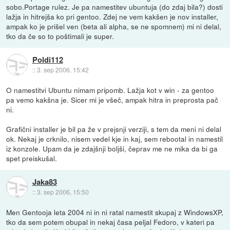
sobo.Portage rulez. Je pa namestitev ubuntuja (do zdaj bila?) dosti
lažja in hitrejša ko pri gentoo. Zdej ne vem kakšen je nov installer,
ampak ko je prišel ven (beta ali alpha, se ne spomnem) mi ni delal,
tko da če so to poštimali je super.
Poldi112
::
3. sep 2006, 15:42
O namestitvi Ubuntu nimam pripomb. Lažja kot v win - za gentoo
pa vemo kakšna je. Sicer mi je všeč, ampak hitra in preprosta pač
ni.
Grafični installer je bil pa že v prejsnji verziji, s tem da meni ni delal
ok. Nekaj je crknilo, nisem vedel kje in kaj, sem rebootal in namestil
iz konzole. Upam da je zdajšnji boljši, čeprav me ne mika da bi ga
spet preiskušal.
Jaka83
::
3. sep 2006, 15:50
Men Gentooja leta 2004 ni in ni ratal namestit skupaj z WindowsXP,
tko da sem potem obupal in nekaj časa peljal Fedoro, v kateri pa