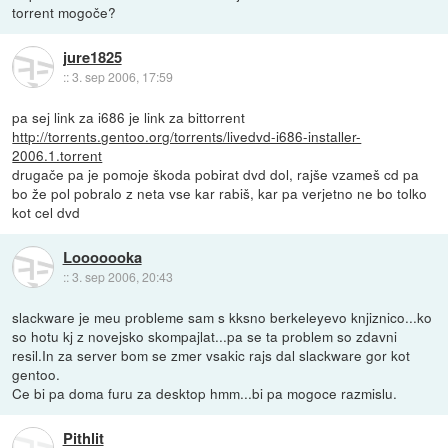
torrent mogoče?
jure1825
::
3. sep 2006, 17:59
pa sej link za i686 je link za bittorrent
http://torrents.gentoo.org/torrents/livedvd-i686-installer-
2006.1.torrent
drugače pa je pomoje škoda pobirat dvd dol, rajše vzameš cd pa
bo že pol pobralo z neta vse kar rabiš, kar pa verjetno ne bo tolko
kot cel dvd
Looooooka
::
3. sep 2006, 20:43
slackware je meu probleme sam s kksno berkeleyevo knjiznico...ko
so hotu kj z novejsko skompajlat...pa se ta problem so zdavni
resil.In za server bom se zmer vsakic rajs dal slackware gor kot
gentoo.
Ce bi pa doma furu za desktop hmm...bi pa mogoce razmislu.
Pithlit