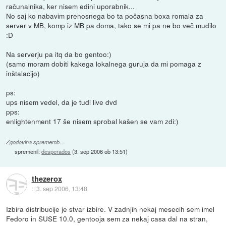
računalnika, ker nisem edini uporabnik...
No saj ko nabavim prenosnega bo ta počasna boxa romala za
server v MB, komp iz MB pa doma, tako se mi pa ne bo več mudilo
:D
Na serverju pa itq da bo gentoo:)
(samo moram dobiti kakega lokalnega guruja da mi pomaga z
inštalacijo)
ps:
ups nisem vedel, da je tudi live dvd
pps:
enlightenment 17 še nisem sprobal kašen se vam zdi:)
Zgodovina sprememb…
spremenil:
desperados
(
3. sep 2006 ob 13:51
)
thezerox
::
3. sep 2006, 13:48
Izbira distribucije je stvar izbire. V zadnjih nekaj mesecih sem imel
Fedoro in SUSE 10.0, gentooja sem za nekaj casa dal na stran,