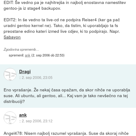
EDIT: Še vedno pa je najhitrejša in najbolj enostavna namestitev
gentoo-ja iz stage4 backupov.
EDIT2: In še vedno ta live-cd ne podpira Reiser4 (ker ga pač
uradni gentoo kernel ne). Tako, da tistim, ki uporabljajo ta fs
preostane edino kateri izmed live cdjev, ki to podpirajo. Napr.
Sabayon
Zgodovina sprememb…
spremenil:
ank
(
2. sep 2006 ob 22:53
)
Dragi
::
2. sep 2006, 23:05
Eno vprašanje. Že nekaj časa opažam, da skor nihče ne uporablja
suse. Ali ubuntu, ali gentoo, ali... Kaj vam je tako nevšečno na tej
distribuciji?
ank
::
2. sep 2006, 23:12
Angel478: Nisem najbolj razumel vprašanja. Suse da skoraj nihče