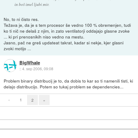
in boš imel ljubi mir.
No, to ni čisto res.
Težava je, da je s tem procesor še vedno 100 % obremenjen, tudi
ko ti nič ne delaš z njim, in zato ventilatorji oddajajo glasne zvoke
... ki pri prenosnikih niso vedno na mestu.
Jasno, pač ne greš updateat takrat, kadar si nekje, kjer glasni
zvoki motijo ...
BigWhale
::
4. sep 2006, 09:08
Problem binary distribucij je to, da dobis to kar so ti namenili tisti, ki
delajo distribucijo. Potem so tukaj problem se dependencies...
«
1
2
»