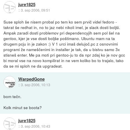
jure1825
::
3. sep 2006, 09:51
Suse sploh še nisem probal po tem ko sem prvič videl fedoro -
takrat še redhat in, no to jaz nebi nikoli imel, je slack dosti boljši.
Ampak zaradi dosti problemov pri dependencyjih sem pol šel na
gentoo, kjer je vse dosti boljše poštimano. Ubuntu mam na ta
drugem pcju in je zakon :) V 1 urci imaš delujoč.pc z osnovnimi
programi že nameščenimi in installer je tak, da u bistvu samo 3x
stisneš enter. Me pa moti pri gentoo-ju to da npr zdaj ko je nov gcc
bi moral vse na novo kompilirat in ne vem koliko bo to trajalo, tako
da se mi sploh ne da upgradeat.
WarpedGone
::
3. sep 2006, 10:13
bom tečn.
Kolk minut se boota?
jure1825
::
3. sep 2006, 10:43