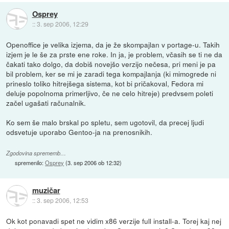
Osprey
::
3. sep 2006, 12:29
Openoffice je velika izjema, da je že skompajlan v portage-u. Takih
izjem je le še za prste ene roke. In ja, je problem, včasih se ti ne da
čakati tako dolgo, da dobiš novejšo verzijo nečesa, pri meni je pa
bil problem, ker se mi je zaradi tega kompajlanja (ki mimogrede ni
prineslo toliko hitrejšega sistema, kot bi pričakoval, Fedora mi
deluje popolnoma primerljivo, če ne celo hitreje) predvsem poleti
začel ugašati računalnik.
Ko sem še malo brskal po spletu, sem ugotovil, da precej ljudi
odsvetuje uporabo Gentoo-ja na prenosnikih.
Zgodovina sprememb…
spremenilo:
Osprey
(
3. sep 2006 ob 12:32
)
muzičar
::
3. sep 2006, 12:53
Ok kot ponavadi spet ne vidim x86 verzije full install-a. Torej kaj nej