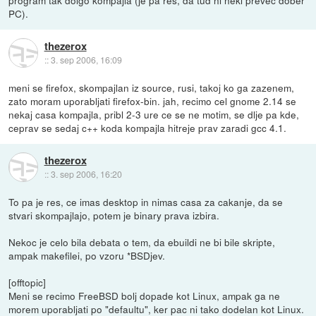
program tak dolgo kompajla (je pa res, da tud ni neki preveč dober
PC).
thezerox
::
3. sep 2006, 16:09
meni se firefox, skompajlan iz source, rusi, takoj ko ga zazenem,
zato moram uporabljati firefox-bin. jah, recimo cel gnome 2.14 se
nekaj casa kompajla, pribl 2-3 ure ce se ne motim, se dlje pa kde,
ceprav se sedaj c++ koda kompajla hitreje prav zaradi gcc 4.1.
thezerox
::
3. sep 2006, 16:20
To pa je res, ce imas desktop in nimas casa za cakanje, da se
stvari skompajlajo, potem je binary prava izbira.
Nekoc je celo bila debata o tem, da ebuildi ne bi bile skripte,
ampak makefilei, po vzoru *BSDjev.
[offtopic]
Meni se recimo FreeBSD bolj dopade kot Linux, ampak ga ne
morem uporabljati po "defaultu", ker pac ni tako dodelan kot Linux.