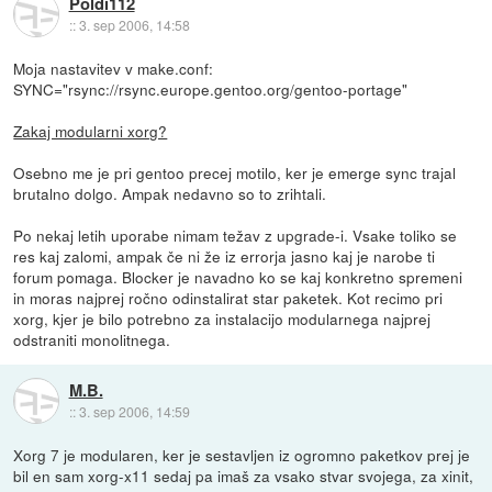
Poldi112
::
3. sep 2006, 14:58
Moja nastavitev v make.conf:
SYNC="rsync://rsync.europe.gentoo.org/gentoo-portage"
Zakaj modularni xorg?
Osebno me je pri gentoo precej motilo, ker je emerge sync trajal
brutalno dolgo. Ampak nedavno so to zrihtali.
Po nekaj letih uporabe nimam težav z upgrade-i. Vsake toliko se
res kaj zalomi, ampak če ni že iz errorja jasno kaj je narobe ti
forum pomaga. Blocker je navadno ko se kaj konkretno spremeni
in moras najprej ročno odinstalirat star paketek. Kot recimo pri
xorg, kjer je bilo potrebno za instalacijo modularnega najprej
odstraniti monolitnega.
M.B.
::
3. sep 2006, 14:59
Xorg 7 je modularen, ker je sestavljen iz ogromno paketkov prej je
bil en sam xorg-x11 sedaj pa imaš za vsako stvar svojega, za xinit,