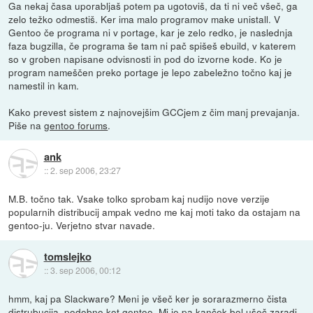
Ga nekaj časa uporabljaš potem pa ugotoviš, da ti ni več všeč, ga
zelo težko odmestiš. Ker ima malo programov make unistall. V
Gentoo če programa ni v portage, kar je zelo redko, je naslednja
faza bugzilla, če programa še tam ni pač spišeš ebuild, v katerem
so v groben napisane odvisnosti in pod do izvorne kode. Ko je
program nameščen preko portage je lepo zabeležno točno kaj je
namestil in kam.
Kako prevest sistem z najnovejšim GCCjem z čim manj prevajanja.
Piše na
gentoo forums
.
ank
::
2. sep 2006, 23:27
M.B. točno tak. Vsake tolko sprobam kaj nudijo nove verzije
popularnih distribucij ampak vedno me kaj moti tako da ostajam na
gentoo-ju. Verjetno stvar navade.
tomslejko
::
3. sep 2006, 00:12
hmm, kaj pa Slackware? Meni je všeč ker je sorarazmerno čista
distrubucija, podobno kot gentoo. Mi je pa kanček bol ušeč zaradi