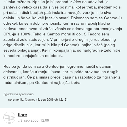
ni tako rožnato. Npr. ko je bil prehod iz /dev na udev ipd. je
zahtevalo veliko časa da si vse poštimal kot je treba, medtem ko si
pri ostalih distribucijah pač instaliral novejšo verzijo in je stvar
delala. In še veliko več je takih stvari. Dokončno sem se Gentoo-ju
odrekel, ko sem dobil prenosnik. Ker ni ravno najbolj hladna
zadeva, enostavno ni zdržal včasih celodnevnega obremenjevanja
CPU-ja s 100%. Tako je Gentoo moral iti dol. S Fedoro sem
zaenkrat zelo zadovoljen. V primerjavi z drugimi je res bleeding
edge distribucija, kar mi je bilo pri Gentooju najbolj všeč (poleg
seveda prilagajanja). Ker ni kompajlanja, so nadgradnje zelo hitre
in neobremenjujoče za notebook.
Res pa je, da sem se z Gentoo-jem ogromno naučil o samem
delovanju, konfiguriranju Linuxa, kar mi pride prav tudi na drugih
distribucijah. Če pa nimaš precej časa na razpolago za "igranje" z
računalnikom, pa Gentoo ni najboljša izbira.
Zgodovina sprememb…
spremenilo:
Osprey
(
3. sep 2006 ob 12:12
)
fiore
::
3. sep 2006, 12:09