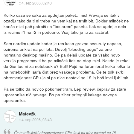
::
4. sep 2006, 02:43
Koliko časa se čaka za updejtan paket... nič! Prevaja se itak v
ozadju tako da ti ni treba ne vem kaj na trnih bit. Dokler mlinček ne
konča mlet pač potrpiš na "tastarem" paketu. Itak se updejte dela
iz recimo r1 na r2 in podobno. Vsaj tako je tu za razbrat.
Sam nardim update kadar je res kaka grozna securuty napaka,
oziroma enkrat na pol leta. Dovolj "bleeding edge" za eno
normalno desktop mašino. Če pa delaš update za vsako novo
verzijo programov ti bo pa mlinček itak no-stop mlel. Nekdo je rekel
da Gentoo ni za notebook-e? Bull! Pejd na forum brat kolko folka to
na notebookih laufa čist brez vsakega problema. Če te tolk skrbi
obremenjenost CPu-ja si pa nice nastavi na 19 in boš imel ljubi mir.
Pa še tolko da novico pokomentiram. Lep review, čeprav za stare
uporabnike nič novega. Bo pa ziher pritegnil kakega novega
uporabnika.
Matevžk
::
4. sep 2006, 08:43
Če te tolk skrbi obremenjenost CPu-ja si pa nice nastavi na 19