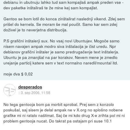
debianu in ubutnuju lahko tud sam kompajlaš ampak preden vse -
dev paketke inštaliraš te že mine kej sam kompajlat.
Gentoo se bom lotil do konca zinštalirat naslednji vikend. Zdej sem
prišel do kernela. Se moram še mal poučit. Samo kar sem zdej
doživel je to neverjetna distribucija.
P.S grafični inštalerji sux. No vsaj novi Ubuntujev. Mogoče samo
nisem navajen ampak modro siva inštalacija je čist uredu. Npr
debianov grafični inštaler je samo predrugačenje text inštalerja.
Ubuntu je pa zmanjšal na par korakov. Nevem mene je zmedlo
urejanje particij katere sem v text normalno naredil/mountal itd.
moje dva $ 0,02
desperados
::
3. sep 2006, 11:58
No tega gentooja bom pa morbit sprobal. Prej sem z konzolo
poskušal, saj sisem je delal ampak ne v X.org no splošno nobene
grafike mi ni ratalo naštimat. Saj če mi kdo drug X-e zrihta pol mi ni
problem gentooja nucat. Do takrat pa ostajam pri suse 10.1