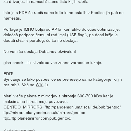
za driverje.. In namestiš samo tiste ki jih rabiš.
Isto je s KDE če rabiš samo krito in ne ostalih z Koofice jih pač ne
namestiš.
Portage je IMHO boljši od APTa, ker lahko določaš optimizacije,
določaš podporo čemu bi rad imel (USE flagi), pa dosti lažje je
dodati stvar v porateg, če še ne obstaja.
Ne vem če obstaja Debianov ekvivalent
glsa-check --fix ki zakrpa vse znane varnostne luknje.
EDIT:
Syncanje se lako pospeši če se prenesejo samo kategorije, ki jih
res rabiš. Več na
Wiki
-ju
Meni vleče pakete z mirrorjev s hitrostjo 600-700 kB/s kar je
maksimalna hitrost moje povezave.
GENTOO_MIRRORS="ftp://pandemonium.tiscali.de/pub/gentoo/
ftp://mirrors.blueyonder.co.uk/mirrors/gentoo
ftp://ftp.planetmirror.com/pub/gentoo/ "
Zgodovina sprememb…