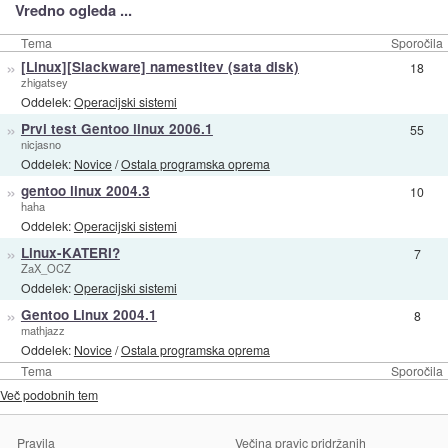
Vredno ogleda ...
Tema
Sporočila
»
[Linux][Slackware] namestitev (sata disk)
18
zhigatsey
Oddelek:
Operacijski sistemi
»
Prvi test Gentoo linux 2006.1
55
nicjasno
Oddelek:
Novice
/
Ostala programska oprema
»
gentoo linux 2004.3
10
haha
Oddelek:
Operacijski sistemi
»
Linux-KATERI?
7
ZaX_OCZ
Oddelek:
Operacijski sistemi
»
Gentoo Linux 2004.1
8
mathjazz
Oddelek:
Novice
/
Ostala programska oprema
Tema
Sporočila
Več podobnih tem
Pravila
Večina pravic pridržanih