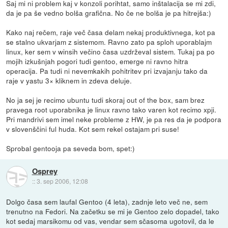
Saj mi ni problem kaj v konzoli porihtat, samo inštalacija se mi zdi,
da je pa še vedno bolša grafična. No če ne bolša je pa hitrejša:)
Kako naj rečem, raje več časa delam nekaj produktivnega, kot pa
se stalno ukvarjam z sistemom. Ravno zato pa sploh uporablajm
linux, ker sem v winsih večino časa uzdrževal sistem. Tukaj pa po
mojih izkušnjah pogori tudi gentoo, emerge ni ravno hitra
operacija. Pa tudi ni nevemkakih pohitritev pri izvajanju tako da
raje v yastu 3× kliknem in zdeva deluje.
No ja sej je recimo ubuntu tudi skoraj out of the box, sam brez
pravega root uporabnika je linux ravno tako varen kot recimo xpji.
Pri mandrivi sem imel neke probleme z HW, je pa res da je podpora
v slovenščini ful huda. Kot sem rekel ostajam pri suse!
Sprobal gentooja pa seveda bom, spet:)
Osprey
::
3. sep 2006, 12:08
Dolgo časa sem laufal Gentoo (4 leta), zadnje leto več ne, sem
trenutno na Fedori. Na začetku se mi je Gentoo zelo dopadel, tako
kot sedaj marsikomu od vas, vendar sem sčasoma ugotovil, da le