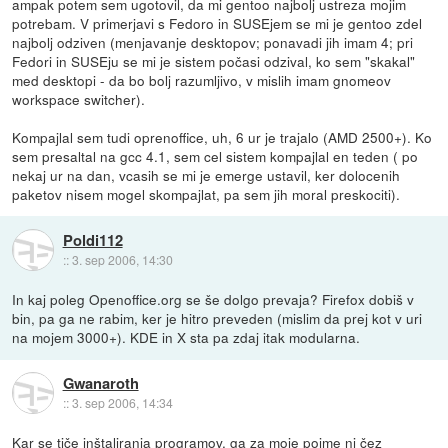
ampak potem sem ugotovil, da mi gentoo najbolj ustreza mojim
potrebam. V primerjavi s Fedoro in SUSEjem se mi je gentoo zdel
najbolj odziven (menjavanje desktopov; ponavadi jih imam 4; pri
Fedori in SUSEju se mi je sistem počasi odzival, ko sem "skakal"
med desktopi - da bo bolj razumljivo, v mislih imam gnomeov
workspace switcher).
Kompajlal sem tudi oprenoffice, uh, 6 ur je trajalo (AMD 2500+). Ko
sem presaltal na gcc 4.1, sem cel sistem kompajlal en teden ( po
nekaj ur na dan, vcasih se mi je emerge ustavil, ker dolocenih
paketov nisem mogel skompajlat, pa sem jih moral preskociti).
Poldi112
::
3. sep 2006, 14:30
In kaj poleg Openoffice.org se še dolgo prevaja? Firefox dobiš v
bin, pa ga ne rabim, ker je hitro preveden (mislim da prej kot v uri
na mojem 3000+). KDE in X sta pa zdaj itak modularna.
Gwanaroth
::
3. sep 2006, 14:34
Kar se tiče inštaliranja programov, ga za moje pojme ni čez