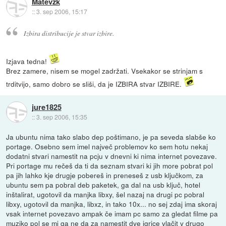
Matevžk
::
3. sep 2006, 15:17
Izbira distribucije je stvar izbire.
Izjava tedna!
Brez zamere, nisem se mogel zadržati. Vsekakor se strinjam s
trditvijo, samo dobro se sliši, da je IZBIRA stvar IZBIRE.
jure1825
::
3. sep 2006, 15:35
Ja ubuntu nima tako slabo dep poštimano, je pa seveda slabše ko
portage. Osebno sem imel največ problemov ko sem hotu nekaj
dodatni stvari namestit na pcju v dnevni ki nima internet povezave.
Pri portage mu rečeš da ti da seznam stvari ki jih more pobrat pol
pa jih lahko kje drugje pobereš in preneseš z usb ključkom, za
ubuntu sem pa pobral deb paketek, ga dal na usb ključ, hotel
inštalirat, ugotovil da manjka libxy, šel nazaj na drugi pc pobral
libxy, ugotovil da manjka, libxz, in tako 10x... no sej zdaj ima skoraj
vsak internet povezavo ampak če imam pc samo za gledat filme pa
muziko pol se mi ga ne da za namestit dve igrice vlačit v drugo