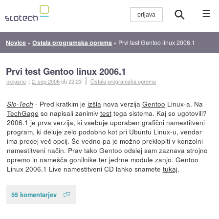
☰
Novice
»
Ostala programska oprema
»
Prvi test Gentoo linux 2006.1
Prvi test Gentoo linux 2006.1
nicjasno
::
2. sep 2006
ob 22:23
Ostala programska oprema
- Pred kratkim je
izšla
nova verzija
Gentoo
Linux-a. Na
Slo-Tech
TechGage
so napisali zanimiv
test
tega sistema. Kaj so ugotovili?
2006.1 je prva verzija, ki vsebuje uporaben grafični namestitveni
program, ki deluje zelo podobno kot pri Ubuntu Linux-u, vendar
ima precej več opcij. Še vedno pa je možno preklopiti v konzolni
namestitveni način. Prav tako Gentoo odslej sam zaznava strojno
opremo in namešča gonilnike ter jedrne module zanjo. Gentoo
Linux 2006.1 Live namestitveni CD lahko snamete
tukaj
.
55 komentarjev