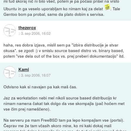
mi tud skoraj nič ni bilo všeč, potem je pa počasi prišel na vrsto
Ubuntu in ga veselo uporabljam ko nimam kaj za delat
. Tale
Gentoo bom pa probal, samo da plato dobim s servisa.
thezerox
::
3. sep 2006, 16:02
haha, res dobra izjava, mislil sem pa "izbira distribucije je stvar
okusa". se zgodi :) v smislu source based distro vs. binary based,
potem "vse dela out of the box vs. prej preberi dokumentacijo" itd.
Kami
::
3. sep 2006, 16:07
Odvisno kak si navajen pa kak maš čas.
Jaz za workstation nebi mel nikoli source based distribucijo kr
nimam namena čakat tak dolgo da vse skompajla (pač hočem met
vse čim prej nameščeno).
Na serveru pa mam FreeBSD tam pa lepo kompajlam vse (portsi).
Čeprav me že tam včasih skoro mine, ko mi kaki dokaj mali