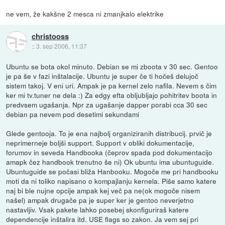
ne vem, že kakšne 2 mesca ni zmanjkalo elektrike
christooss
::
3. sep 2006, 11:37
Ubuntu se bota okol minuto. Debian se mi zboota v 30 sec. Gentoo
je pa še v fazi inštalacije. Ubuntu je super če ti hočeš delujoč
sistem takoj. V eni uri. Ampak je pa kernel zelo nafila. Nevem s čim
ker mi tv.tuner ne dela :) Za edgy efta obljubljajo pohitritev boota in
predvsem ugašanja. Npr za ugašanje dapper porabi cca 30 sec
debian pa nevem pod desetimi sekundami
Glede gentooja. To je ena najbolj organiziranih distribucij. prvič je
neprimerneje boljši support. Support v obliki dokumentacije,
forumov in seveda Handbooka (čeprov spada pod dokumentacijo
amapk čez handbook trenutno še ni) Ok ubuntu ima ubuntuguide.
Ubuntuguide se počasi bliža Hanbooku. Mogoče me pri handbooku
moti da ni toliko napisano o kompajlanju kernela. Piše samo katere
naj bi ble nujne opcije ampak kej več pa ne(ok mogoče nisem
našel) ampak drugače pa je super ker je gentoo neverjetno
nastavljiv. Vsak pakete lahko posebej skonfiguriraš katere
dependencije inštalira itd. USE flags so zakon. Ja vem sej pri