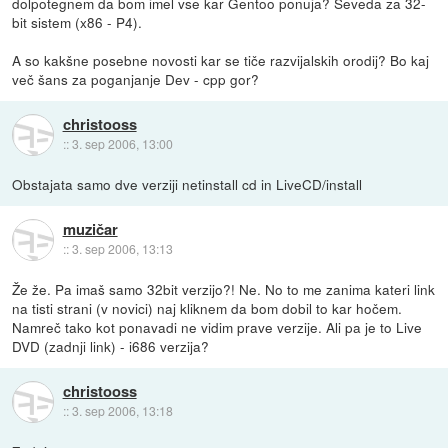
dolpotegnem da bom imel vse kar Gentoo ponuja? Seveda za 32-
bit sistem (x86 - P4).
A so kakšne posebne novosti kar se tiče razvijalskih orodij? Bo kaj
več šans za poganjanje Dev - cpp gor?
christooss
::
3. sep 2006, 13:00
Obstajata samo dve verziji netinstall cd in LiveCD/install
muzičar
::
3. sep 2006, 13:13
Že že. Pa imaš samo 32bit verzijo?! Ne. No to me zanima kateri link
na tisti strani (v novici) naj kliknem da bom dobil to kar hočem.
Namreč tako kot ponavadi ne vidim prave verzije. Ali pa je to Live
DVD (zadnji link) - i686 verzija?
christooss
::
3. sep 2006, 13:18