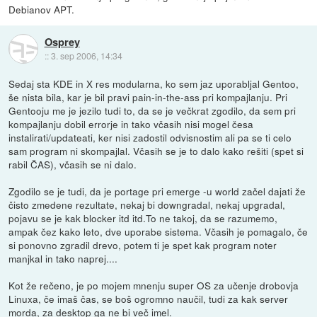
Debianov APT.
Osprey
::
3. sep 2006, 14:34
Sedaj sta KDE in X res modularna, ko sem jaz uporabljal Gentoo,
še nista bila, kar je bil pravi pain-in-the-ass pri kompajlanju. Pri
Gentooju me je jezilo tudi to, da se je večkrat zgodilo, da sem pri
kompajlanju dobil errorje in tako včasih nisi mogel česa
instalirati/updateati, ker nisi zadostil odvisnostim ali pa se ti celo
sam program ni skompajlal. Včasih se je to dalo kako rešiti (spet si
rabil ČAS), včasih se ni dalo.
Zgodilo se je tudi, da je portage pri emerge -u world začel dajati že
čisto zmedene rezultate, nekaj bi downgradal, nekaj upgradal,
pojavu se je kak blocker itd itd.To ne takoj, da se razumemo,
ampak čez kako leto, dve uporabe sistema. Včasih je pomagalo, če
si ponovno zgradil drevo, potem ti je spet kak program noter
manjkal in tako naprej....
Kot že rečeno, je po mojem mnenju super OS za učenje drobovja
Linuxa, če imaš čas, se boš ogromno naučil, tudi za kak server
morda, za desktop ga ne bi več imel.