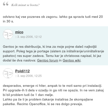
Kolk minut se boota?
odvisno kaj vse pozenes ob zagonu. lahko ga spravis tudi med 20
in 30 s.
mico
::
3. sep 2006, 12:12
Gentoo je res distribucija, ki ima za moje pojme daleč najboljši
support. Poleg tega je portage (sistem za inštaliranje/uninštaliranje
paketov) res super zadeva. Temu kar je christooss napisal, bi jaz
dodal še dva naslova:
Gentoo forum
in
Gentoo wiki
.
Poldi112
::
3. sep 2006, 12:25
desperados, emerge ni hiter, ampak to te moti samo pri instalaciji.
Pri upgrade-ih ti dela v ozadju in ga niti ne opazis. In ne vem zakaj
bi bil problem tudi če 1 dan melje.
Lahko pa če ti je problem čakanje instaliras že skompajlane
paketke. Recimo Openoffice, ki se res dolgo prevaja.