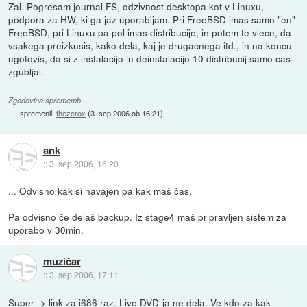
Zal. Pogresam journal FS, odzivnost desktopa kot v Linuxu,
podpora za HW, ki ga jaz uporabljam. Pri FreeBSD imas samo "en"
FreeBSD, pri Linuxu pa pol imas distribucije, in potem te vlece, da
vsakega preizkusis, kako dela, kaj je drugacnega itd., in na koncu
ugotovis, da si z instalacijo in deinstalacijo 10 distribucij samo cas
zgubljal.
Zgodovina sprememb…
spremenil:
thezerox
(
3. sep 2006 ob 16:21
)
ank
::
3. sep 2006, 16:20
... Odvisno kak si navajen pa kak maš čas.
Pa odvisno če delaš backup. Iz stage4 maš pripravljen sistem za
uporabo v 30min.
muzičar
::
3. sep 2006, 17:11
Super -> link za i686 raz. Live DVD-ja ne dela. Ve kdo za kak