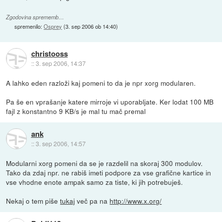
Zgodovina sprememb…
spremenilo:
Osprey
(
3. sep 2006 ob 14:40
)
christooss
::
3. sep 2006, 14:37
A lahko eden razloži kaj pomeni to da je npr xorg modularen.
Pa še en vprašanje katere mirroje vi uporabljate. Ker lodat 100 MB
fajl z konstantno 9 KB/s je mal tu mač premal
ank
::
3. sep 2006, 14:57
Modularni xorg pomeni da se je razdelil na skoraj 300 modulov.
Tako da zdaj npr. ne rabiš imeti podpore za vse grafične kartice in
vse vhodne enote ampak samo za tiste, ki jih potrebuješ.
Nekaj o tem piše
tukaj
več pa na
http://www.x.org/