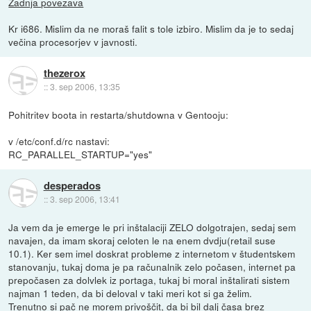
Zadnja povezava
Kr i686. Mislim da ne moraš falit s tole izbiro. Mislim da je to sedaj
večina procesorjev v javnosti.
thezerox
::
3. sep 2006, 13:35
Pohitritev boota in restarta/shutdowna v Gentooju:
v /etc/conf.d/rc nastavi:
RC_PARALLEL_STARTUP="yes"
desperados
::
3. sep 2006, 13:41
Ja vem da je emerge le pri inštalaciji ZELO dolgotrajen, sedaj sem
navajen, da imam skoraj celoten le na enem dvdju(retail suse
10.1). Ker sem imel doskrat probleme z internetom v študentskem
stanovanju, tukaj doma je pa računalnik zelo počasen, internet pa
prepočasen za dolvlek iz portaga, tukaj bi moral inštalirati sistem
najman 1 teden, da bi deloval v taki meri kot si ga želim.
Trenutno si pač ne morem privoščit, da bi bil dalj časa brez