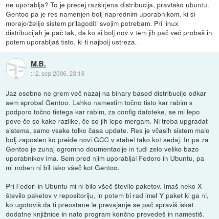
ne uporablja? To je precej razširjena distribucija, pravtako ubuntu.
Gentoo pa je res namenjen bolj naprednim uporabnikom, ki si
morajo/želijo sistem prilagoditi svojim potrebam. Pri linux
distribucijah je pač tak, da ko si bolj nov v tem jih pač več probaš in
potem uporabljaš tisto, ki ti najbolj ustreza.
M.B.
::
2. sep 2006, 23:18
Jaz osebno ne grem več nazaj na binary based distribucije odkar
sem sprobal Gentoo. Lahko namestim točno tisto kar rabim s
podporo točno tistega kar rabim, za config datoteke, se mi lepo
pove če so kake razlike, če so jih lepo mergam. Ni treba upgradat
sistema, samo vsake tolko časa update. Res je včasih sistem malo
bolj zaposlen ko preide novi GCC v stabel tako kot sedaj. In pa za
Gentoo je zunaj ogromno doumentacije in tudi zelo veliko bazo
uporabnikov ima. Sem pred njim uporabljal Fedoro in Ubuntu, pa
mi noben ni bil tako všeč kot Gentoo.
Pri Fedori in Ubuntu mi ni bilo všeč število paketov. Imaš neko X
število paketov v repositoriju, in potem bi rad imel Y paket ki ga ni,
ko ugotoviš da ti preostane le prevajanje se pač spraviš iskat
dodatne knjižnice in nato program končno prevedeš in namestiš.