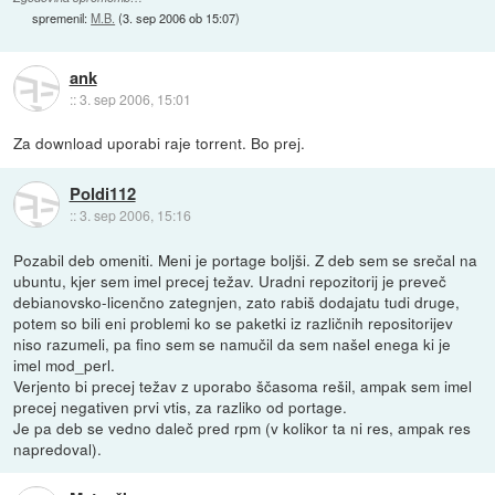
spremenil:
M.B.
(
3. sep 2006 ob 15:07
)
ank
::
3. sep 2006, 15:01
Za download uporabi raje torrent. Bo prej.
Poldi112
::
3. sep 2006, 15:16
Pozabil deb omeniti. Meni je portage boljši. Z deb sem se srečal na
ubuntu, kjer sem imel precej težav. Uradni repozitorij je preveč
debianovsko-licenčno zategnjen, zato rabiš dodajatu tudi druge,
potem so bili eni problemi ko se paketki iz različnih repositorijev
niso razumeli, pa fino sem se namučil da sem našel enega ki je
imel mod_perl.
Verjento bi precej težav z uporabo ščasoma rešil, ampak sem imel
precej negativen prvi vtis, za razliko od portage.
Je pa deb se vedno daleč pred rpm (v kolikor ta ni res, ampak res
napredoval).