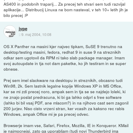
AS400 in podobnih traparij... Za precej teh stvari sem tudi razvijal
aplikacije... Distribucij Linuxa ne bom nasteval, v teh 10+ letih jih je
bilo precej :P
jype
::
9. maj 2004, 10:08
OS X Panther na masini kjer najvec tipkam, SuSE 9 trenutno na
desktop/testing masini, fedora, redhat 9 in suse 9 na streznikih
odkar sem ugotovil da RPM ni tako slab package manager. Imam
svoj autoupdate in tja not dam paketke, ko jih testiram in se super
obnese.
Prej sem imel slackware na desktopu in streznikih, obcasno tudi
Win98, 2k. Sem lastnik legalne kopije Windows XP in MS Office,
kar se mi zdi precej noro, ampak sem in tja se se najdejo loleki, ki
ne znajo poslat predracuna, ki bi ga lahko odprl s free software
(lahko bi bil vsaj PDF, ane mlacom?) in na njihovo cast sem zagonil
200 jurjev. Niso cisto vrzeni stran, ker vcasih za kaksno rec rabis
Windows, ampak Office mi je pa precej odvec.
Browserje imam vse, Safari, Firefox, Mozilla, IE in Konqueror. KMail
je najmocnejsi, zato ga uporabljam (tudi novi Thunderbird ima