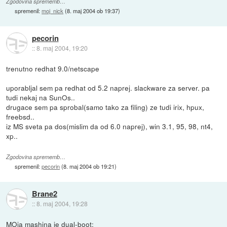
Zgodovina sprememb…
spremenil:
moj_nick
(
8. maj 2004 ob 19:37
)
pecorin
::
8. maj 2004, 19:20
trenutno redhat 9.0/netscape
uporabljal sem pa redhat od 5.2 naprej. slackware za server. pa
tudi nekaj na SunOs..
drugace sem pa sprobal(samo tako za filing) ze tudi irix, hpux,
freebsd..
iz MS sveta pa dos(mislim da od 6.0 naprej), win 3.1, 95, 98, nt4,
xp..
Zgodovina sprememb…
spremenil:
pecorin
(
8. maj 2004 ob 19:21
)
Brane2
::
8. maj 2004, 19:28
MOja mashina je dual-boot: