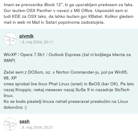
Imam se prenosnika iBook 12", ki ga uporabljam predvsem za faks.
Gor laufam OSX Panther v navezi z MS Office. Usposobil sem si
tudi KDE za OSX tako, da lahko laufam gor KBabel. Kolikor gledam
mail in web mi Mail in Safari popolnoma zadostujeta.
pivmik
::
8. maj 2004, 20:11
WinXP / Opera 7.5b1 / Outlook Express (žal ni boljšega klienta za
IMAP)
Začel sem z DOSom, oz. v Norton Commander-ju, pol pa Win95,
98, XP
vmes sprobal live linux Phat Linux (smet) in BeOS (kar OK). Pa leto
nazaj Knoppix, nekaj mesecev nazaj SuSe 9 in nazadnje SloTech
linux.
Ko se bodo pisatelji linuxa nehali preseravat preskočim na Linux
dokončno :)
sash
::
8. maj 2004, 20:21