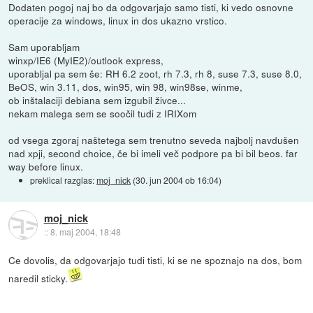
Dodaten pogoj naj bo da odgovarjajo samo tisti, ki vedo osnovne
operacije za windows, linux in dos ukazno vrstico.
Sam uporabljam
winxp/IE6 (MyIE2)/outlook express,
uporabljal pa sem še: RH 6.2 zoot, rh 7.3, rh 8, suse 7.3, suse 8.0,
BeOS, win 3.11, dos, win95, win 98, win98se, winme,
ob inštalaciji debiana sem izgubil živce...
nekam malega sem se soočil tudi z IRIXom
od vsega zgoraj naštetega sem trenutno seveda najbolj navdušen
nad xpji, second choice, če bi imeli več podpore pa bi bil beos. far
way before linux.
preklical razglas:
moj_nick
(
30. jun 2004 ob 16:04
)
moj_nick
::
8. maj 2004, 18:48
Ce dovolis, da odgovarjajo tudi tisti, ki se ne spoznajo na dos, bom
naredil sticky.