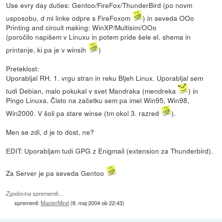
Use evry day duties: Gentoo/FireFox/ThunderBird (po novm
usposobu, d mi linke odpre s FireFoxom
) in seveda OOo
Printing and circuit making: WinXP/Multisim/OOo
(poročilo napišem v Linuxu in potem pride šele el. shema in
printanje, ki pa je v winsih
)
Preteklost:
Uporabljal RH. 1. vrgu stran in reku Bljeh Linux. Uporabljal sem
tudi Debian, malo pokukal v svet Mandraka (mendreka
) in
Pingo Linuxa. Čisto na začetku sem pa imel Win95, Win98,
Win2000. V šoli pa stare winse (tm okol 3. razred
).
Men se zdi, d je to dost, ne?
EDIT: Uporabljam tudi GPG z Enigmail (extension za Thunderbird).
Za Server je pa seveda Gentoo
Zgodovina sprememb…
spremenil:
MasterMind
(
8. maj 2004 ob 22:43
)