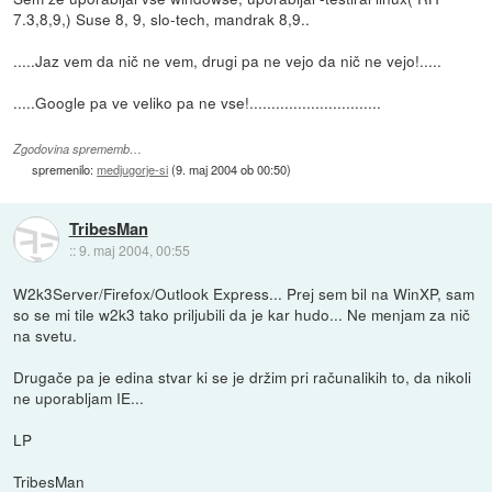
7.3,8,9,) Suse 8, 9, slo-tech, mandrak 8,9..
.....Jaz vem da nič ne vem, drugi pa ne vejo da nič ne vejo!.....
.....Google pa ve veliko pa ne vse!..............................
Zgodovina sprememb…
spremenilo:
medjugorje-si
(
9. maj 2004 ob 00:50
)
TribesMan
::
9. maj 2004, 00:55
W2k3Server/Firefox/Outlook Express... Prej sem bil na WinXP, sam
so se mi tile w2k3 tako priljubili da je kar hudo... Ne menjam za nič
na svetu.
Drugače pa je edina stvar ki se je držim pri računalikih to, da nikoli
ne uporabljam IE...
LP
TribesMan