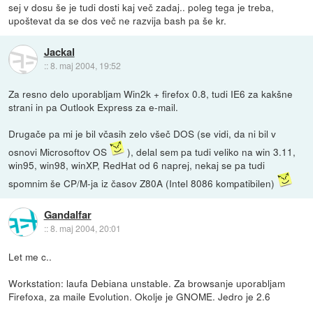
sej v dosu še je tudi dosti kaj več zadaj.. poleg tega je treba,
upoštevat da se dos več ne razvija bash pa še kr.
Jackal
::
8. maj 2004, 19:52
Za resno delo uporabljam Win2k + firefox 0.8, tudi IE6 za kakšne
strani in pa Outlook Express za e-mail.
Drugače pa mi je bil včasih zelo všeč DOS (se vidi, da ni bil v
osnovi Microsoftov OS
), delal sem pa tudi veliko na win 3.11,
win95, win98, winXP, RedHat od 6 naprej, nekaj se pa tudi
spomnim še CP/M-ja iz časov Z80A (Intel 8086 kompatibilen)
Gandalfar
::
8. maj 2004, 20:01
Let me c..
Workstation: laufa Debiana unstable. Za browsanje uporabljam
Firefoxa, za maile Evolution. Okolje je GNOME. Jedro je 2.6