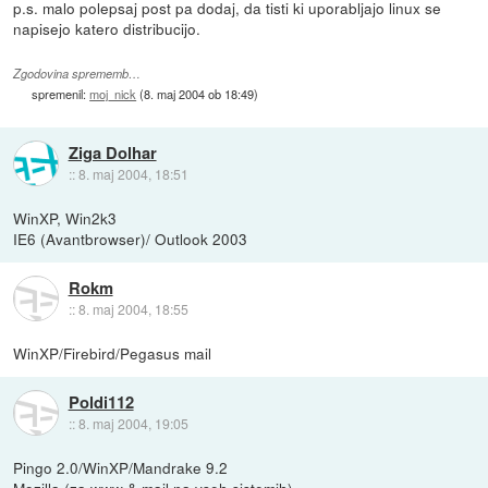
p.s. malo polepsaj post pa dodaj, da tisti ki uporabljajo linux se
napisejo katero distribucijo.
Zgodovina sprememb…
spremenil:
moj_nick
(
8. maj 2004 ob 18:49
)
Ziga Dolhar
::
8. maj 2004, 18:51
WinXP, Win2k3
IE6 (Avantbrowser)/ Outlook 2003
Rokm
::
8. maj 2004, 18:55
WinXP/Firebird/Pegasus mail
Poldi112
::
8. maj 2004, 19:05
Pingo 2.0/WinXP/Mandrake 9.2
Mozilla (za www & mail na vseh sistemih)