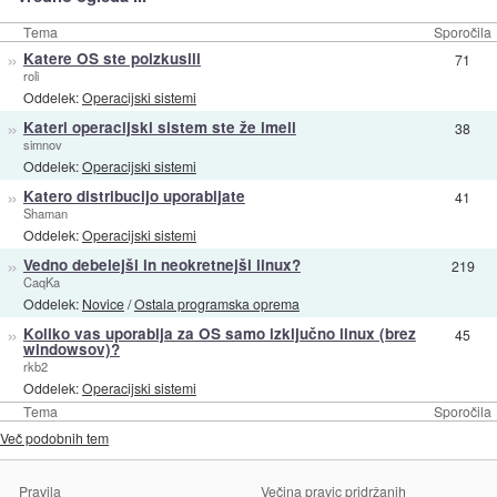
Tema
Sporočila
»
Katere OS ste poizkusili
71
roli
Oddelek:
Operacijski sistemi
»
Kateri operacijski sistem ste že imeli
38
simnov
Oddelek:
Operacijski sistemi
»
Katero distribucijo uporabljate
41
Shaman
Oddelek:
Operacijski sistemi
»
Vedno debelejši in neokretnejši linux?
219
CaqKa
Oddelek:
Novice
/
Ostala programska oprema
»
Koliko vas uporablja za OS samo izključno linux (brez
45
windowsov)?
rkb2
Oddelek:
Operacijski sistemi
Tema
Sporočila
Več podobnih tem
Pravila
Večina pravic pridržanih