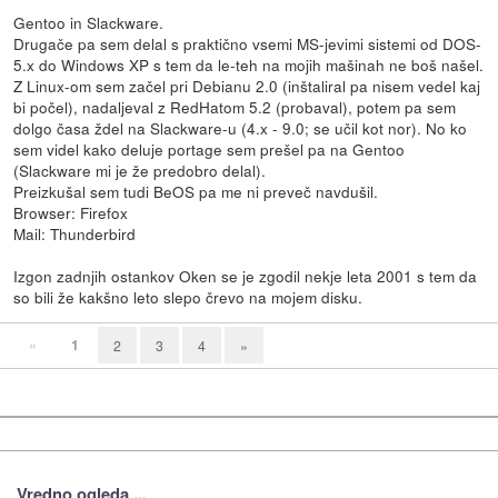
Gentoo in Slackware.
Drugače pa sem delal s praktično vsemi MS-jevimi sistemi od DOS-
5.x do Windows XP s tem da le-teh na mojih mašinah ne boš našel.
Z Linux-om sem začel pri Debianu 2.0 (inštaliral pa nisem vedel kaj
bi počel), nadaljeval z RedHatom 5.2 (probaval), potem pa sem
dolgo časa ždel na Slackware-u (4.x - 9.0; se učil kot nor). No ko
sem videl kako deluje portage sem prešel pa na Gentoo
(Slackware mi je že predobro delal).
Preizkušal sem tudi BeOS pa me ni preveč navdušil.
Browser: Firefox
Mail: Thunderbird
Izgon zadnjih ostankov Oken se je zgodil nekje leta 2001 s tem da
so bili že kakšno leto slepo črevo na mojem disku.
«
1
2
3
4
»
Vredno ogleda ...