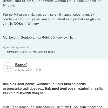
(kratek cas) SUSE 8.0 ter seveda Gentoo Linux- tako 32 bitni kot
64 bitni.
Kar se M$ programja tice, sem se z njim zacel spoznavat, tik
preden je DOS 5.0 prisel ven in od takrat sem probal vse glavne
verzije DOSa in WInsev...
Moj favorit: Gentoo Linux-64bit v XFce4 oknih.
Zgodovina sprememb…
spremenil:
Brane2
(
8. maj 2004 ob 19:32
)
Brane2
::
8. maj 2004, 19:36
moj nick kdor pozna, windows in linux ukazno pozna
avtomatsko tudi dosovo... itak med temi posameznimi ni razlik.
kak?nih bistvenih vsaj ne..
Heh. Ti se hecas. Ko sem zacenjal, sem mislil "Saj sem mojster na