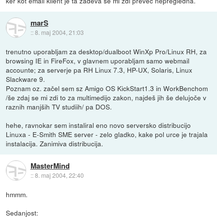
ker kot email klient je ta zadeva se mi zdi preveč nepregledna.
marS
::
8. maj 2004, 21:03
trenutno uporabljam za desktop/dualboot WinXp Pro/Linux RH, za
browsing IE in FireFox, v glavnem uporabljam samo webmail
accounte; za serverje pa RH Linux 7.3, HP-UX, Solaris, Linux
Slackware 9.
Poznam oz. začel sem sz Amigo OS KickStart1.3 in WorkBenchom
/še zdaj se mi zdi to za multimedijo zakon, najdeš jih še delujoče v
raznih manjših TV studiih/ pa DOS.
hehe, ravnokar sem instaliral eno novo serversko distribucijo
Linuxa - E-Smith SME server - zelo gladko, kake pol urce je trajala
instalacija. Zanimiva distribucija.
MasterMind
::
8. maj 2004, 22:40
hmmm.
Sedanjost: