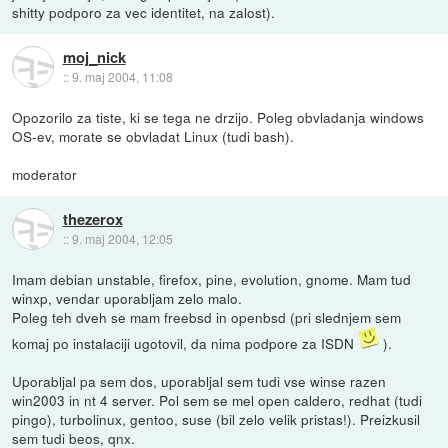
shitty podporo za vec identitet, na zalost).
moj_nick
::
9. maj 2004, 11:08
Opozorilo za tiste, ki se tega ne drzijo. Poleg obvladanja windows
OS-ev, morate se obvladat Linux (tudi bash).
moderator
thezerox
::
9. maj 2004, 12:05
Imam debian unstable, firefox, pine, evolution, gnome. Mam tud
winxp, vendar uporabljam zelo malo.
Poleg teh dveh se mam freebsd in openbsd (pri slednjem sem
komaj po instalaciji ugotovil, da nima podpore za ISDN
).
Uporabljal pa sem dos, uporabljal sem tudi vse winse razen
win2003 in nt 4 server. Pol sem se mel open caldero, redhat (tudi
pingo), turbolinux, gentoo, suse (bil zelo velik pristas!). Preizkusil
sem tudi beos, qnx.