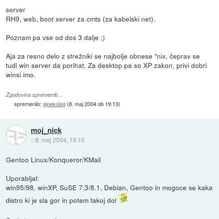
server
RH9, web, boot server za cmts (za kabelski net).
Poznam pa vse od dos 3 dalje ;)
Aja za resno delo z strežniki se najbolje obnese *nix, čeprav se
tudi win server da porihat. Za desktop pa so XP zakon, privi dobri
winsi imo.
Zgodovina sprememb…
spremenilo:
ginekolog
(
8. maj 2004 ob 19:13
)
moj_nick
::
8. maj 2004, 19:15
Gentoo Linux/Konqueror/KMail
Uporabljal:
win95/98, winXP, SuSE 7.3/8.1, Debian, Gentoo in mogoce se kaka
distro ki je sla gor in potem takoj dol