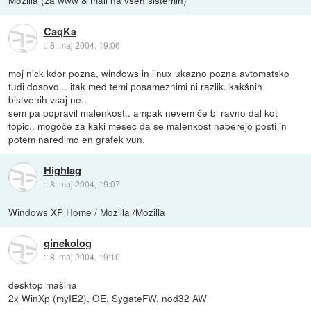
CaqKa
::
8. maj 2004, 19:06
moj nick kdor pozna, windows in linux ukazno pozna avtomatsko
tudi dosovo... itak med temi posameznimi ni razlik. kakšnih
bistvenih vsaj ne..
sem pa popravil malenkost.. ampak nevem če bi ravno dal kot
topic.. mogoče za kaki mesec da se malenkost naberejo posti in
potem naredimo en grafek vun.
Highlag
::
8. maj 2004, 19:07
Windows XP Home / Mozilla /Mozilla
ginekolog
::
8. maj 2004, 19:10
desktop mašina
2x WinXp (myIE2), OE, SygateFW, nod32 AW