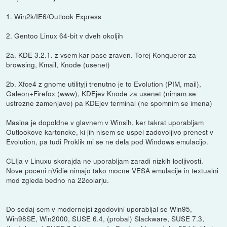
1. Win2k/IE6/Outlook Express
2. Gentoo Linux 64-bit v dveh okoljih
2a. KDE 3.2.1. z vsem kar pase zraven. Torej Konqueror za
browsing, Kmail, Knode (usenet)
2b. Xfce4 z gnome utilityji trenutno je to Evolution (PIM, mail),
Galeon+Firefox (www), KDEjev Knode za usenet (nimam se
ustrezne zamenjave) pa KDEjev terminal (ne spomnim se imena)
Masina je dopoldne v glavnem v Winsih, ker takrat uporabljam
Outlookove kartoncke, ki jih nisem se uspel zadovoljivo prenest v
Evolution, pa tudi Proklik mi se ne dela pod Windows emulacijo.
CLIja v Linuxu skorajda ne uporabljam zaradi nizkih locljivosti.
Nove poceni nVidie nimajo tako mocne VESA emulacije in textualni
mod zgleda bedno na 22colarju.
Do sedaj sem v modernejsi zgodovini uporabljal se Win95,
Win98SE, Win2000, SUSE 6.4, (probal) Slackware, SUSE 7.3,