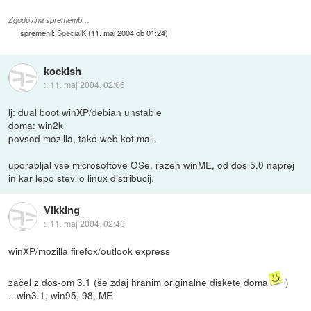
Zgodovina sprememb…
spremenil:
SpecialK
(
11. maj 2004 ob 01:24
)
kockish
::
11. maj 2004, 02:06
lj: dual boot winXP/debian unstable
doma: win2k
povsod mozilla, tako web kot mail.
uporabljal vse microsoftove OSe, razen winME, od dos 5.0 naprej
in kar lepo stevilo linux distribucij.
Vikking
::
11. maj 2004, 02:40
winXP/mozilla firefox/outlook express
začel z dos-om 3.1 (še zdaj hranim originalne diskete doma
)
...win3.1, win95, 98, ME