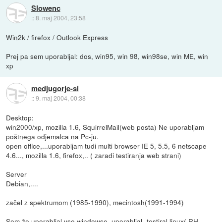
Slowenc
::
8. maj 2004, 23:58
Win2k / firefox / Outlook Express
Prej pa sem uporabljal: dos, win95, win 98, win98se, win ME, win
xp
medjugorje-si
::
9. maj 2004, 00:38
Desktop:
win2000/xp, mozilla 1.6, SquirrelMail(web posta) Ne uporabljam
poštnega odjemalca na Pc-ju.
open office,...uporabljam tudi multi browser IE 5, 5.5, 6 netscape
4.6..., mozilla 1.6, firefox,.. ( zaradi testiranja web strani)
Server
Debian,....
začel z spektrumom (1985-1990), mecintosh(1991-1994)
Sem že uporabljal vse windowse, uporabljal -testiral linux( RH