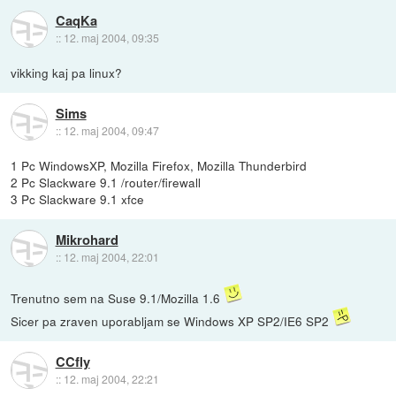
CaqKa
::
12. maj 2004, 09:35
vikking kaj pa linux?
Sims
::
12. maj 2004, 09:47
1 Pc WindowsXP, Mozilla Firefox, Mozilla Thunderbird
2 Pc Slackware 9.1 /router/firewall
3 Pc Slackware 9.1 xfce
Mikrohard
::
12. maj 2004, 22:01
Trenutno sem na Suse 9.1/Mozilla 1.6
Sicer pa zraven uporabljam se Windows XP SP2/IE6 SP2
CCfly
::
12. maj 2004, 22:21