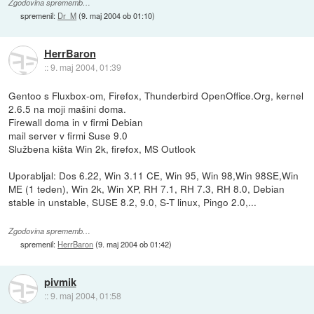
Zgodovina sprememb…
spremenil:
Dr_M
(
9. maj 2004 ob 01:10
)
HerrBaron
::
9. maj 2004, 01:39
Gentoo s Fluxbox-om, Firefox, Thunderbird OpenOffice.Org, kernel
2.6.5 na moji mašini doma.
Firewall doma in v firmi Debian
mail server v firmi Suse 9.0
Službena kišta Win 2k, firefox, MS Outlook
Uporabljal: Dos 6.22, Win 3.11 CE, Win 95, Win 98,Win 98SE,Win
ME (1 teden), Win 2k, Win XP, RH 7.1, RH 7.3, RH 8.0, Debian
stable in unstable, SUSE 8.2, 9.0, S-T linux, Pingo 2.0,...
Zgodovina sprememb…
spremenil:
HerrBaron
(
9. maj 2004 ob 01:42
)
pivmik
::
9. maj 2004, 01:58