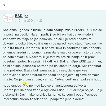
:)
BSD-jas
::
10. maj 2004, 14:22
Kot lahko uganes iz nicka, laufam zadnjo izdajo FreeBSD, ki me še
ni pustil na cedilu. Na eni particiji so bili eni kaj pa vem kateri
Windows za mojo boljšo polovico, pa se ji je pred nedavnim
dokončno dokurčilo, ko ji je en virus naredil celo štalo. Tako sem jo
na hitro naučil uporabniških osnov *nixa in zaenkrat nima nobenih
omembe vrednih pripomb, razen da je malo drugače, tisto particijo
pa sem povozil s Slackom, ki je tam za preizkušanje enih prav
posebnih zadev. Na prejšnji škatli je inštaliran OpenBSD za primer,
če bi se kdaj pokazala potreba po kakšnem routerju. Ker zaenkrat
ni te potrebe, škatla bolj sameva, je pa res, da je gor vse
pripravljeno, kadar moram friendom nadgrajevati njihove domače
mreže. Če je browser vse, kar rabi "advanced" user, pol sem hudo
neadvanced
, no med kopico znanstvenega softvera
uporabljam kajpada zadnjo ognjeno lisico ™, tudi moja boljša 0.5 je
v okenskih časih takoj preklopila nanjo, ko sem ji podal "osnove
internetnih zlorab za telebane", podpkrepljene z demoti.