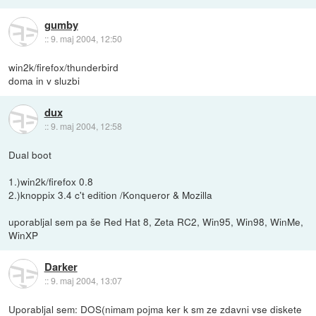
gumby
::
9. maj 2004, 12:50
win2k/firefox/thunderbird
doma in v sluzbi
dux
::
9. maj 2004, 12:58
Dual boot
1.)win2k/firefox 0.8
2.)knoppix 3.4 c't edition /Konqueror & Mozilla
uporabljal sem pa še Red Hat 8, Zeta RC2, Win95, Win98, WinMe,
WinXP
Darker
::
9. maj 2004, 13:07
Uporabljal sem: DOS(nimam pojma ker k sm ze zdavni vse diskete