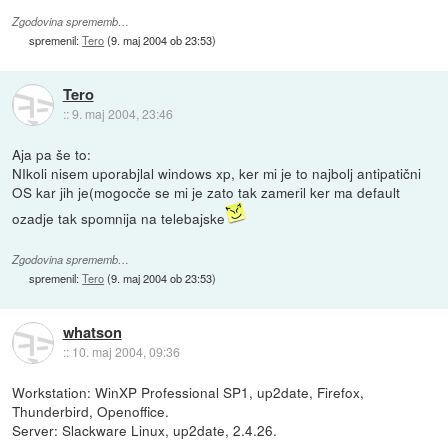
Zgodovina sprememb…
spremenil:
Tero
(
9. maj 2004 ob 23:53
)
Tero
::
9. maj 2004, 23:46
Aja pa še to:
NIkoli nisem uporabjlal windows xp, ker mi je to najbolj antipatični
OS kar jih je(mogocče se mi je zato tak zameril ker ma default
ozadje tak spomnija na telebajske
Zgodovina sprememb…
spremenil:
Tero
(
9. maj 2004 ob 23:53
)
whatson
::
10. maj 2004, 09:36
Workstation: WinXP Professional SP1, up2date, Firefox,
Thunderbird, Openoffice.
Server: Slackware Linux, up2date, 2.4.26.