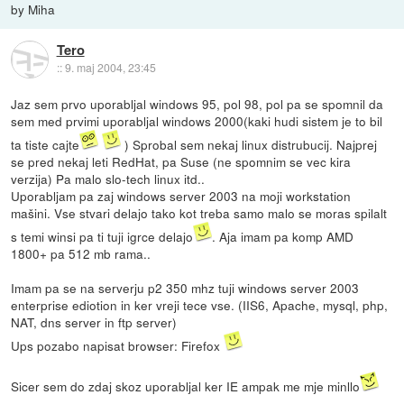
by Miha
Tero
::
9. maj 2004, 23:45
Jaz sem prvo uporabljal windows 95, pol 98, pol pa se spomnil da
sem med prvimi uporabljal windows 2000(kaki hudi sistem je to bil
ta tiste cajte
) Sprobal sem nekaj linux distrubucij. Najprej
se pred nekaj leti RedHat, pa Suse (ne spomnim se vec kira
verzija) Pa malo slo-tech linux itd..
Uporabljam pa zaj windows server 2003 na moji workstation
mašini. Vse stvari delajo tako kot treba samo malo se moras spilalt
s temi winsi pa ti tuji igrce delajo
. Aja imam pa komp AMD
1800+ pa 512 mb rama..
Imam pa se na serverju p2 350 mhz tuji windows server 2003
enterprise ediotion in ker vreji tece vse. (IIS6, Apache, mysql, php,
NAT, dns server in ftp server)
Ups pozabo napisat browser: Firefox
Sicer sem do zdaj skoz uporabljal ker IE ampak me mje minllo