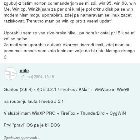
zgubu)-z tistim norton commanderjom se mi zdi, win 95, win 98, win
Me, Win xp, Win2k(sam za par dni k mi je pol crknu disk pa se win
modem nism mogu uporablat). zdej pa nameravam se linux zacet
raziskovat. Trenutno mam pa win xp pro z vsemi updati
Uporablu sem ze vse zive brskalnike...pa bom kr ostal pr IE k se mi
zdi se najbol.
Za mail sem uporablu outlook express, incredi mail, zdej mam pa
poco mail ampak sam zato k nimam volje da bi rihtu kksnga drucga
;)
mile
::
9. maj 2004, 13:16
Gentoo (2.6.4) / KDE 3.2.1 / FireFox / KMail + VMWare in Win98
na router-ju laufa FreeBSD 5.1
V službi imam WinXP PRO + FireFox + ThunderBird + CygWIN
Prvi "pravi" OS pa je bil DOS
Zgodovina sprememb…