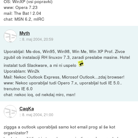
OS: WinXP (vsi popravki)
www: Opera 7.23
mail: The Bat ! 2.04
chat: MSN 6.2, mIRC
Myth
::
8. maj 2004, 20:59
Uporabljal: Ms-dos, Win95, Win98, Win Me, Win XP Prof. Zivce
zgubil ob instalaciji RH linuxov 7.3, zaradi preslabe masine. Hotel
instalat tudi Slackware, a mi ni uspelo
Uporablam: Win2k
Mail: Nekoc Outlook Express, Microsof Outlook...zdaj browser!
www: Nekoc uporabljal tudi Opero 7.x, uporabljal tudi IE 5.0..
trenutno IE 6.0
chat: nekoc icq, od nekdaj mirc, msn!
CaqKa
::
8. maj 2004, 21:00
ziggga a outlook uporabljaš samo kot email prog al še kot
organizator?