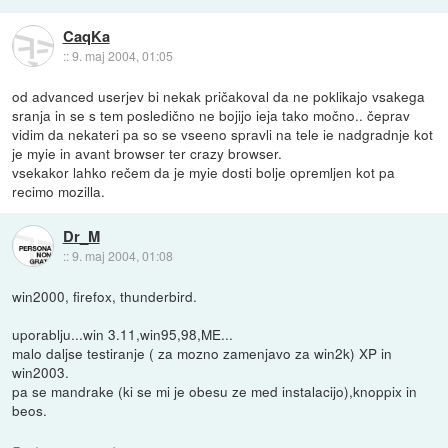
CaqKa
::
9. maj 2004, 01:05
od advanced userjev bi nekak pričakoval da ne poklikajo vsakega
sranja in se s tem posledično ne bojijo ieja tako močno.. čeprav
vidim da nekateri pa so se vseeno spravli na tele ie nadgradnje kot
je myie in avant browser ter crazy browser.
vsekakor lahko rečem da je myie dosti bolje opremljen kot pa
recimo mozilla.
Dr_M
::
9. maj 2004, 01:08
win2000, firefox, thunderbird.
uporablju...win 3.11,win95,98,ME...
malo daljse testiranje ( za mozno zamenjavo za win2k) XP in
win2003.
pa se mandrake (ki se mi je obesu ze med instalacijo),knoppix in
beos.