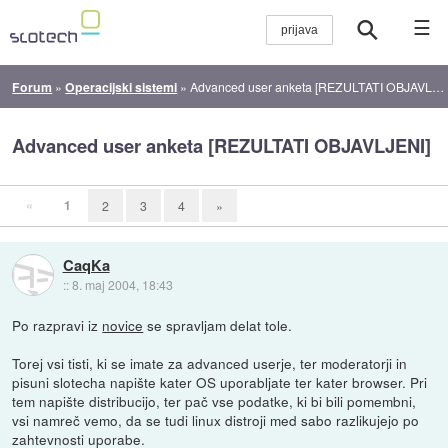
☰
Forum
»
Operacijski sistemi
»
Advanced user anketa [REZULTATI OBJAVLJENI]
Advanced user anketa [REZULTATI OBJAVLJENI]
«
1
2
3
4
»
CaqKa
::
8. maj 2004, 18:43
Po razpravi iz
novice
se spravljam delat tole.
Torej vsi tisti, ki se imate za advanced userje, ter moderatorji in
pisuni slotecha napište kater OS uporabljate ter kater browser. Pri
tem napište distribucijo, ter pač vse podatke, ki bi bili pomembni,
vsi namreč vemo, da se tudi linux distroji med sabo razlikujejo po
zahtevnosti uporabe.