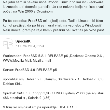
Na jobu sem si nekako uspel izboriti Linux in to kar isti Slackware,
ki zaseda tudi domačo particijo. Je res nekako bolje kot iste stvari
početi na Win 2000 s Cygwinom.
Pa še obsodba: FreeBSD mi najbolj sede, Tudi z Linuxom bi čisto
komot preživel, da pa bi se moral vrniti na vso jebo z Windowsi?
Nein danke, grem pa raje kam v preširni beli svet ali pa ovce past.
SpecialK
::
11. maj 2004, 01:24
Workstation: FreeBSD 5.2.1-RELEASE-p6 ,Desktop: Gnome 2.6 ,
WWW:Mozilla Mail: Mozilla-mail
Server: FreeBSD 4.9-RELEASE-p5
uporabljal sm: Debian 2.0 (Hamm), Slackware 7.1, Redhat 7.3,8,9 ,
Debian Sid..
Sprobal: SuSE 9.0,Knoppix,SCO UNIX System V/386 (na eni stari
486 stestiral :) , Solaris 9 (x86)
V firmi ko sm delal sm pa uporabljal HP-UX 11.00