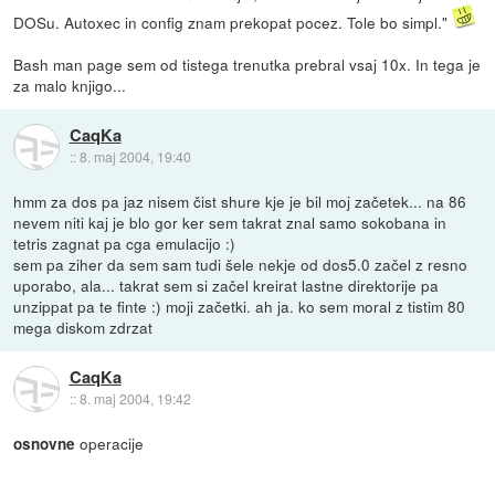
DOSu. Autoxec in config znam prekopat pocez. Tole bo simpl."
Bash man page sem od tistega trenutka prebral vsaj 10x. In tega je
za malo knjigo...
CaqKa
::
8. maj 2004, 19:40
hmm za dos pa jaz nisem čist shure kje je bil moj začetek... na 86
nevem niti kaj je blo gor ker sem takrat znal samo sokobana in
tetris zagnat pa cga emulacijo :)
sem pa ziher da sem sam tudi šele nekje od dos5.0 začel z resno
uporabo, ala... takrat sem si začel kreirat lastne direktorije pa
unzippat pa te finte :) moji začetki. ah ja. ko sem moral z tistim 80
mega diskom zdrzat
CaqKa
::
8. maj 2004, 19:42
operacije
osnovne