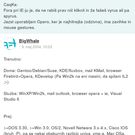
CaqKa:
Fora pri IE-ju je, da ne rabiš prav nič kliknit in že fašeš vyrus ali pa
spyrus.
Jazst uporabljam Opero, ker je najhitrejša (odzivna), ima zavihke in
mouse gestures.
BigWhale
::
9. maj 2004, 10:03
Trenutno:
Doma: Gentoo/Debian/Suse, KDE/fluxbox, mail KMail, browser
Firebird+Opera, KDevelop (Pa Win2k na eni masini, da spilam IL2
;>)
Sluzba: WinXP/Win2k, mail outlook, browser opera + ie, Visual
Studio 6
Prej:
>=DOS 3.30, >=Win 3.0, OS/2, Novell Netware 3.x-4.x, Cisco IOS
(bruh :P), pa se nekaj obskurnih razlicic unixa, vms-a, Mac OSa,