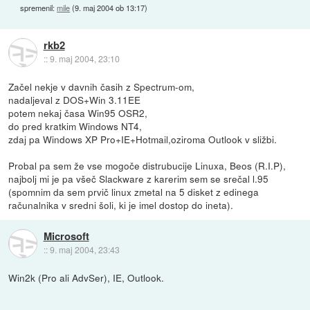
spremenil:
mile
(
9. maj 2004 ob 13:17
)
rkb2
::
9. maj 2004, 23:10
Začel nekje v davnih časih z Spectrum-om,
nadaljeval z DOS+Win 3.11EE
potem nekaj časa Win95 OSR2,
do pred kratkim Windows NT4,
zdaj pa Windows XP Pro+IE+Hotmail,oziroma Outlook v sližbi.
Probal pa sem že vse mogoče distrubucije Linuxa, Beos (R.I.P),
najbolj mi je pa všeč Slackware z karerim sem se srečal l.95
(spomnim da sem prvič linux zmetal na 5 disket z edinega
računalnika v sredni šoli, ki je imel dostop do ineta).
Microsoft
::
9. maj 2004, 23:43
Win2k (Pro ali AdvSer), IE, Outlook.