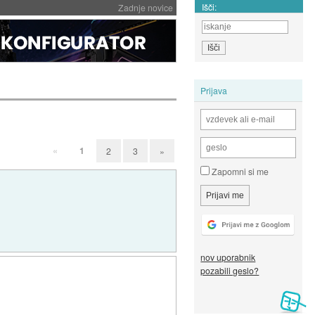
Išči:
Zadnje novice
Prijava
«
1
2
3
»
Zapomni si me
nov uporabnik
pozabili geslo?