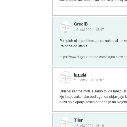
GregiB
::
5. okt 2004, 15:47
Pa sploh ni to problem.... npr. nekdo si la
Pa pride do stanja...
https://www.dugout-online.com/ fajna slow pa
krneki
::
5. okt 2004, 16:07
Ubistvu kar me moti je samo to, da lahko išče
kje imajo zakonsko podlago, da objavljajo k
blizu objavljanja koliko denarja je na tvojem
Tilen
::
5. okt 2004, 16:19