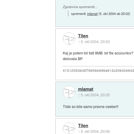
Zgodovina sprememb…
spremenil:
mlamat
(
5. okt 2004 ob 20:02
)
Tilen
::
5. okt 2004, 20:03
Kaj je potem bil tisti 8MB .txt file accounto
delovala BP.
413120536c6f76656e696a612c20642e64
mlamat
::
5. okt 2004, 20:05
Tisto so bile samo pravne osebe!!!
Tilen
::
5. okt 2004, 20:06