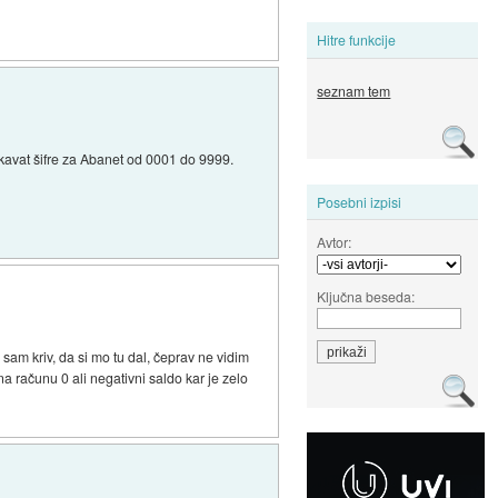
Hitre funkcije
seznam tem
pkavat šifre za Abanet od 0001 do 9999.
Posebni izpisi
Avtor:
Ključna beseda:
 sam kriv, da si mo tu dal, čeprav ne vidim
a računu 0 ali negativni saldo kar je zelo