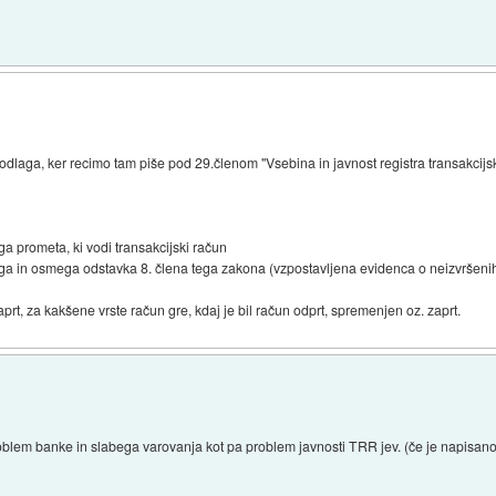
odlaga, ker recimo tam piše pod 29.členom "Vsebina in javnost registra transakcijs
ega prometa, ki vodi transakcijski račun
ga in osmega odstavka 8. člena tega zakona (vzpostavljena evidenca o neizvršenih sk
zaprt, za kakšene vrste račun gre, kdaj je bil račun odprt, spremenjen oz. zaprt.
blem banke in slabega varovanja kot pa problem javnosti TRR jev. (če je napisano