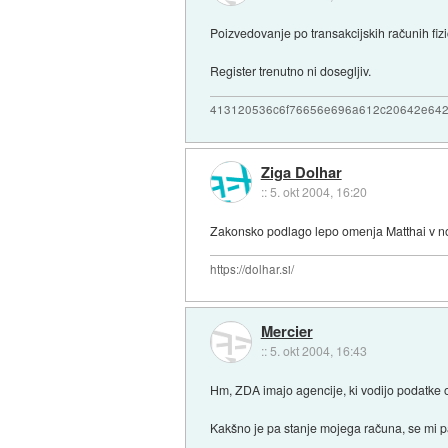
Poizvedovanje po transakcijskih računih fiz
Register trenutno ni dosegljiv.
413120536c6f76656e696a612c20642e64
Ziga Dolhar
::
5. okt 2004, 16:20
Zakonsko podlago lepo omenja Matthai v no
https://dolhar.si/
Mercier
::
5. okt 2004, 16:43
Hm, ZDA imajo agencije, ki vodijo podatke 
Kakšno je pa stanje mojega računa, se mi p