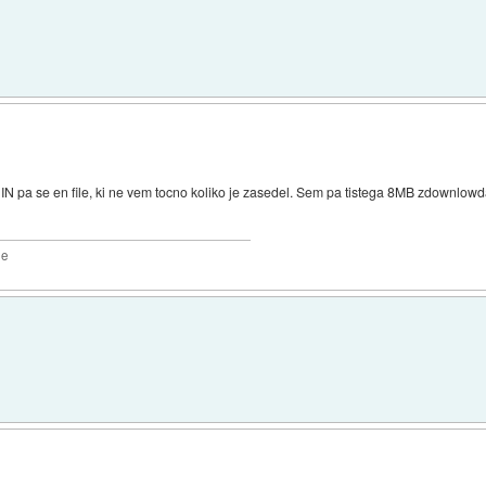
v? IN pa se en file, ki ne vem tocno koliko je zasedel. Sem pa tistega 8MB zdownlowda
2e