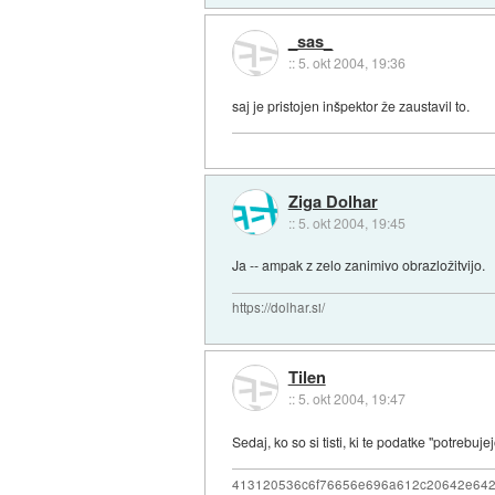
_sas_
::
5. okt 2004, 19:36
saj je pristojen inšpektor že zaustavil to.
Ziga Dolhar
::
5. okt 2004, 19:45
Ja -- ampak z zelo zanimivo obrazložitvijo.
https://dolhar.si/
Tilen
::
5. okt 2004, 19:47
Sedaj, ko so si tisti, ki te podatke "potrebu
413120536c6f76656e696a612c20642e64