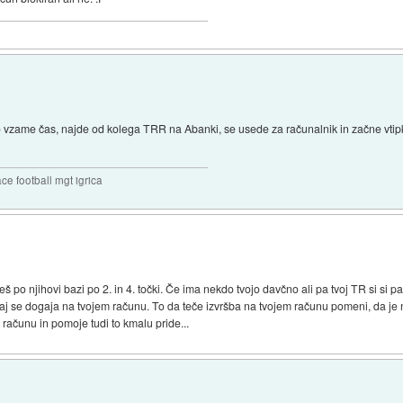
hko vzame čas, najde od kolega TRR na Abanki, se usede za računalnik in začne vti
ce football mgt igrica
š po njihovi bazi po 2. in 4. točki. Če ima nekdo tvojo davčno ali pa tvoj TR si si pa
aj se dogaja na tvojem računu. To da teče izvršba na tvojem računu pomeni, da je n
 računu in pomoje tudi to kmalu pride...