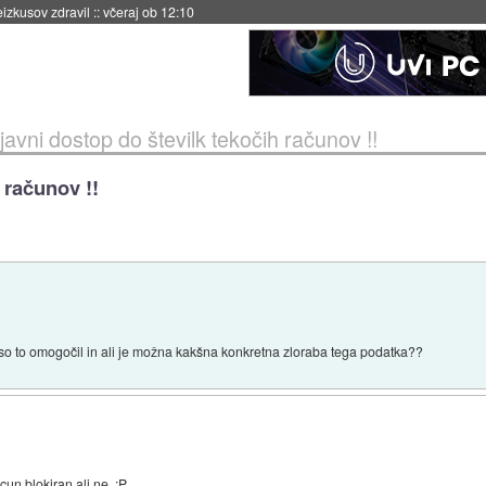
naslednji dve leti
::
včeraj ob 11:37
javni dostop do številk tekočih računov !!
 računov !!
so to omogočil in ali je možna kakšna konkretna zloraba tega podatka??
un blokiran ali ne. :P