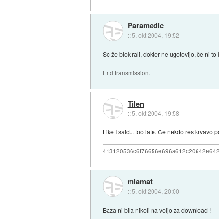
Paramedic
::
5. okt 2004, 19:52
So že blokirali, dokler ne ugotovijo, če ni t
End transmission.
Tilen
::
5. okt 2004, 19:58
Like I said... too late. Ce nekdo res krvavo 
413120536c6f76656e696a612c20642e64
mlamat
::
5. okt 2004, 20:00
Baza ni bila nikoli na voljo za download !