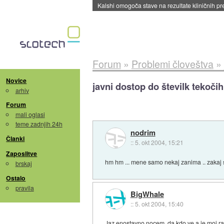
Sandisk že prodal več kot polovico SSD-jev za 
Forum
»
Problemi človeštva
»
Novice
javni dostop do številk tekočih
arhiv
Forum
mali oglasi
teme zadnjih 24h
nodrim
Članki
::
5. okt 2004, 15:21
Zaposlitve
hm hm ... mene samo nekaj zanima .. zakaj 
brskaj
Ostalo
pravila
BigWhale
::
5. okt 2004, 15:40
Jaz enostavno nocem, da kdo ve a je moj rac