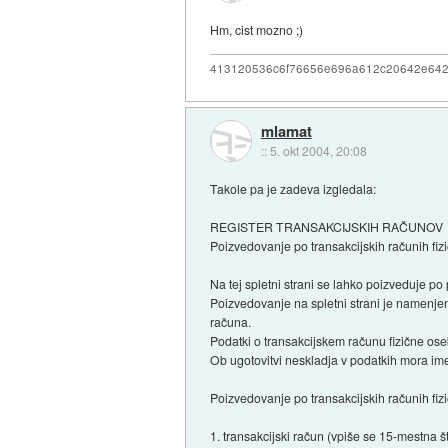
Hm, cist mozno ;)
413120536c6f76656e696a612c20642e64
mlamat
::
5. okt 2004, 20:08
Takole pa je zadeva izgledala:
REGISTER TRANSAKCIJSKIH RAČUNOV
Poizvedovanje po transakcijskih računih fiz
Na tej spletni strani se lahko poizveduje po 
Poizvedovanje na spletni strani je namenjen
računa.
Podatki o transakcijskem računu fizične ose
Ob ugotovitvi neskladja v podatkih mora imetn
Poizvedovanje po transakcijskih računih fizič
1. transakcijski račun (vpiše se 15-mestna š