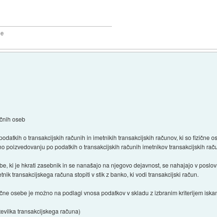
2e
ičnih oseb
podatkih o transakcijskih računih in imetnikih transakcijskih računov, ki so fizične o
o poizvedovanju po podatkih o transakcijskih računih imetnikov transakcijskih raču
be, ki je hkrati zasebnik in se nanašajo na njegovo dejavnost, se nahajajo v poslov
ik transakcijskega računa stopiti v stik z banko, ki vodi transakcijski račun.
ne osebe je možno na podlagi vnosa podatkov v skladu z izbranim kriterijem iskanja (1
tevilka transakcijskega računa)