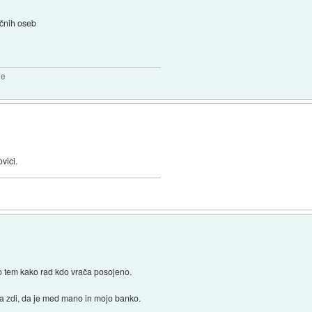
ičnih oseb
2e
vici.
o tem kako rad kdo vrača posojeno.
a zdi, da je med mano in mojo banko.