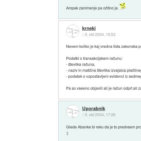
Ampak zanimanje pa očitno je.
krneki
::
5. okt 2004, 16:52
Nevem koliko je kaj vredna tista zakonska p
Podatki o transakcijskem računu:
- številka računa,
- naziv in matična številka izvajalca plačiln
- podatek o vzpostavljeni evidenci iz sedme
Pa so vseeno objavili ali je račun odprt ali 
Uporabnik
::
5. okt 2004, 17:26
Glede Abanke bi reku da je to predvsem pro
:)