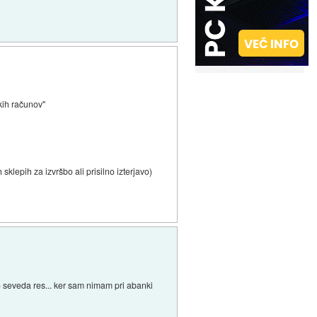
kih računov"
lepih za izvršbo ali prisilno izterjavo)
 seveda res... ker sam nimam pri abanki