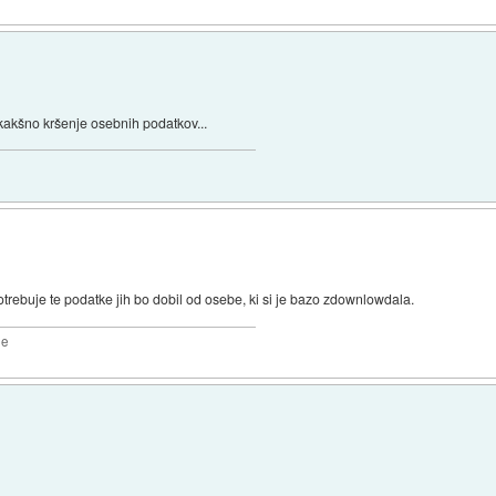
o kakšno kršenje osebnih podatkov...
potrebuje te podatke jih bo dobil od osebe, ki si je bazo zdownlowdala.
2e