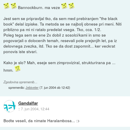
Bannockburn. ma veze
Jest sem se pripravljal tko, da sem med prebiranjem "the black
book" delal izpiske. Ta metoda se se najbolj obnese pri meni. Niti
priblizno pa mi ni ratalo predelat vsega. Tko, cca. 1/2.
Poleg tega sem se ene 2x dobil z sosolci/kami in smo se
pogovarjali o dolocenih temah, resevali pole prejsnjih let, pa iz
delovnega zvezka, itd. Tko se da dost zapomnit... ker veckrat
ponovis iste stvari.
Kako je slo? Mah, eseje sem zimproviziral, strukturirana pa ...
hmm.
Zgodovina sprememb…
spremenilo:
Jebiveter
(
7. jun 2004 ob 12:42
)
Gandalfar
::
7. jun 2004, 12:44
Bodte veseli, da nimate Haralambosa... :>