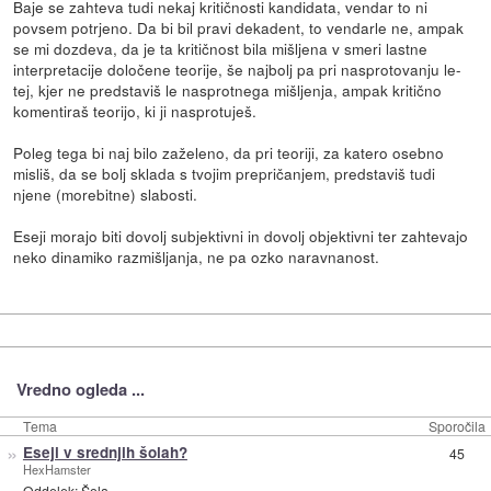
Baje se zahteva tudi nekaj kritičnosti kandidata, vendar to ni
povsem potrjeno. Da bi bil pravi dekadent, to vendarle ne, ampak
se mi dozdeva, da je ta kritičnost bila mišljena v smeri lastne
interpretacije določene teorije, še najbolj pa pri nasprotovanju le-
tej, kjer ne predstaviš le nasprotnega mišljenja, ampak kritično
komentiraš teorijo, ki ji nasprotuješ.
Poleg tega bi naj bilo zaželeno, da pri teoriji, za katero osebno
misliš, da se bolj sklada s tvojim prepričanjem, predstaviš tudi
njene (morebitne) slabosti.
Eseji morajo biti dovolj subjektivni in dovolj objektivni ter zahtevajo
neko dinamiko razmišljanja, ne pa ozko naravnanost.
Vredno ogleda ...
Tema
Sporočila
»
Eseji v srednjih šolah?
45
HexHamster
Oddelek:
Šola