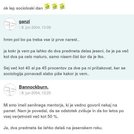
ok lep socioloski dan
ganzi
::
8. jun 2004, 13:09
hmm pol bo pa treba vse iz prve narest..
ja kokr js vem pa lahko do dva predmeta delas jeseni, če je pa več
kot dva pa celo maturo, samo nisem čist šor da je tko.
Sej več kot 40 al pa 45 procentov za dve pa ni pričakovat, ker se
sociologija ponavadi slabo piše kakor js vem..
Bannockburn.
::
8. jun 2004, 13:20
Mi smo imeli senilnega mentorja, ki je vedno govoril nekaj na
pamet. Nam je povedal, da se odstotek zvišuje in da bo letos po
vsej verjetnosti več kot 50 %.
Ja, dva predmeta še lahko delaš na jesenskem roku.