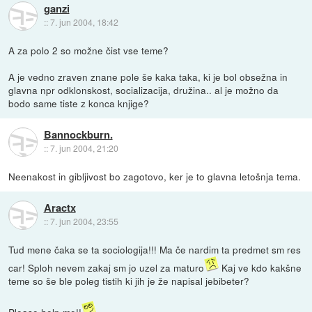
ganzi
::
7. jun 2004, 18:42
A za polo 2 so možne čist vse teme?
A je vedno zraven znane pole še kaka taka, ki je bol obsežna in
glavna npr odklonskost, socializacija, družina.. al je možno da
bodo same tiste z konca knjige?
Bannockburn.
::
7. jun 2004, 21:20
Neenakost in gibljivost bo zagotovo, ker je to glavna letošnja tema.
Aractx
::
7. jun 2004, 23:55
Tud mene čaka se ta sociologija!!! Ma če nardim ta predmet sm res
car! Sploh nevem zakaj sm jo uzel za maturo
Kaj ve kdo kakšne
teme so še ble poleg tistih ki jih je že napisal jebibeter?