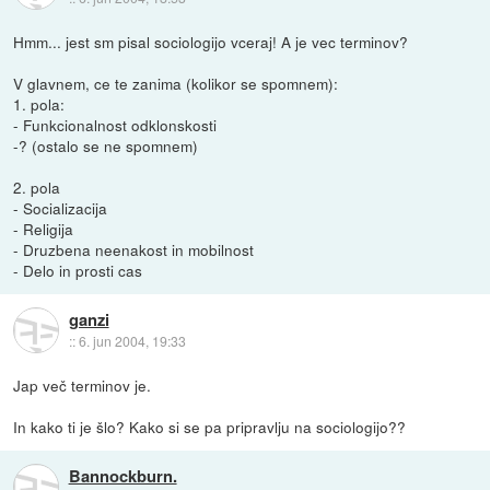
Hmm... jest sm pisal sociologijo vceraj! A je vec terminov?
V glavnem, ce te zanima (kolikor se spomnem):
1. pola:
- Funkcionalnost odklonskosti
-? (ostalo se ne spomnem)
2. pola
- Socializacija
- Religija
- Druzbena neenakost in mobilnost
- Delo in prosti cas
ganzi
::
6. jun 2004, 19:33
Jap več terminov je.
In kako ti je šlo? Kako si se pa pripravlju na sociologijo??
Bannockburn.