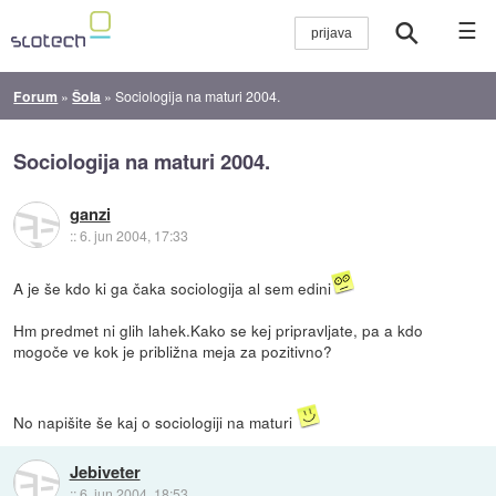
☰
Forum
»
Šola
»
Sociologija na maturi 2004.
Sociologija na maturi 2004.
ganzi
::
6. jun 2004, 17:33
A je še kdo ki ga čaka sociologija al sem edini
Hm predmet ni glih lahek.Kako se kej pripravljate, pa a kdo
mogoče ve kok je približna meja za pozitivno?
No napišite še kaj o sociologiji na maturi
Jebiveter
::
6. jun 2004, 18:53