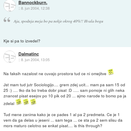
Bannockburn.
::
8. jun 2004, 12:38
Aja, spodnja meja bo pa nekje okrog 40%!! Hvala bogu
Kje si pa to izvedel?
Dalmatinc
::
8. jun 2004, 13:05
Na faksih nazalost ne cuvajo prostora tud ce ni omejitve
Jst mam tud jutr Sociologijo.... grem zdej ucit... mam pa sam 15 od
25 :) .... tko da bo treba dobr pisat :D ..... sam pomoje ni glih neka
znanost pisat esejov po 10 pik od 20 ... ajmo narode to bomo pa ja
zdelal
Tud mene zanima kako je ce pades 1 al pa 2 predmeta. Ce je 1
vem da ga delas u jeseni ... sam tega ... ce sta pa 2 sem slisu da
mors maturo celotno se enkat pisat.... is this through?