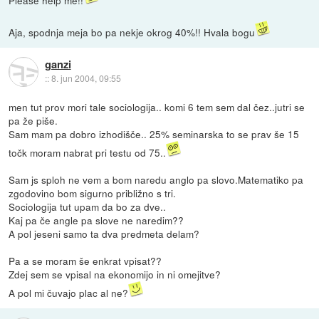
Please help me!!
Aja, spodnja meja bo pa nekje okrog 40%!! Hvala bogu
ganzi
::
8. jun 2004, 09:55
men tut prov mori tale sociologija.. komi 6 tem sem dal čez..jutri se
pa že piše.
Sam mam pa dobro izhodišče.. 25% seminarska to se prav še 15
točk moram nabrat pri testu od 75..
Sam js sploh ne vem a bom naredu anglo pa slovo.Matematiko pa
zgodovino bom sigurno približno s tri.
Sociologija tut upam da bo za dve..
Kaj pa če angle pa slove ne naredim??
A pol jeseni samo ta dva predmeta delam?
Pa a se moram še enkrat vpisat??
Zdej sem se vpisal na ekonomijo in ni omejitve?
A pol mi čuvajo plac al ne?