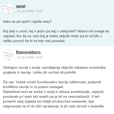
ganzi
::
8. jun 2004, 13:21
kako se pa sploh napiše esej?
Kaj daš v uvod, kaj v jedro pa kaj v zaključek? Nisem niti enega še
napisal, tko da ne vem kaj je treba vključit noter pa bi mi bilo v
veliko pomoč če bi mi kdo mal povedal.
Bannockburn.
::
8. jun 2004, 14:07
Običajno moraš v svoje razmišljanje vključiti nekatere sociološke
poglede in teorije. Lahko jih ovržeš ali potrdiš.
Če npr. hočeš ovreči funckionalno teorijo odklonosti, podpreš
konfliktno teorijo in to potem razlagaš.
Največkrat sem se srečal z eseji iz sklopa socializacije, največji
poudarek pri vseh teh esejih pa je bil na resocializaciji. V teh
primerih esej izgleda kot daljši strukturirani sestavek, kjer
odgovarjaš na tri do štiri vprašanja, ki jih nato strneš v besedilo.