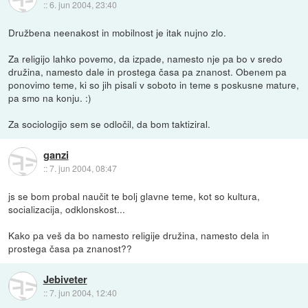
::
6. jun 2004, 23:40
Družbena neenakost in mobilnost je itak nujno zlo.
Za religijo lahko povemo, da izpade, namesto nje pa bo v sredo
družina, namesto dale in prostega časa pa znanost. Obenem pa
ponovimo teme, ki so jih pisali v soboto in teme s poskusne mature,
pa smo na konju. :)
Za sociologijo sem se odločil, da bom taktiziral.
ganzi
::
7. jun 2004, 08:47
js se bom probal naučit te bolj glavne teme, kot so kultura,
socializacija, odklonskost...
Kako pa veš da bo namesto religije družina, namesto dela in
prostega časa pa znanost??
Jebiveter
::
7. jun 2004, 12:40