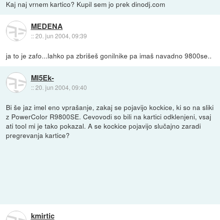
Kaj naj vrnem kartico? Kupil sem jo prek dinodj.com
MEDENA
::
20. jun 2004, 09:39
ja to je zafo...lahko pa zbrišeš gonilnike pa imaš navadno 9800se..
MI5Ek-
::
20. jun 2004, 09:40
Bi še jaz imel eno vprašanje, zakaj se pojavijo kockice, ki so na sliki
z PowerColor R9800SE. Cevovodi so bili na kartici odklenjeni, vsaj
ati tool mi je tako pokazal. A se kockice pojavijo slučajno zaradi
pregrevanja kartice?
kmirtic