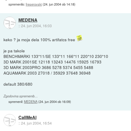
spremenilo:
freserovski
(
24. jun 2004 ob 14:18
)
MEDENA
::
24. jun 2004, 16:03
keko ? ja moja dela 100% artifatcs free
je pa takole
BENCHMARKI 133*11/SE 133*11 166*11 220*10 230*10
3D MARK 2001SE 12118 13243 14476 15925 16793
3D MARK 2003PRO 3686 5278 5374 5455 5488
AQUAMARK 2003 27018 / 35929 37648 36948
default 380/680
Zgodovina sprememb…
spremenil:
MEDENA
(
24. jun 2004 ob 16:09
)
CallMeAl
::
24. jun 2004, 16:54