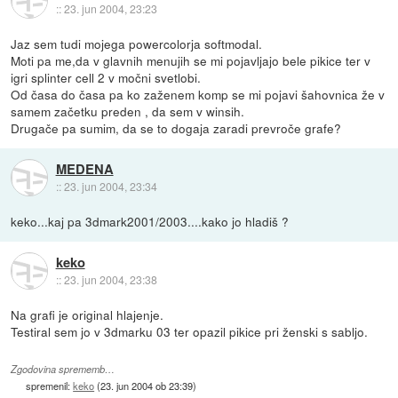
::
23. jun 2004, 23:23
Jaz sem tudi mojega powercolorja softmodal.
Moti pa me,da v glavnih menujih se mi pojavljajo bele pikice ter v
igri splinter cell 2 v močni svetlobi.
Od časa do časa pa ko zaženem komp se mi pojavi šahovnica že v
samem začetku preden , da sem v winsih.
Drugače pa sumim, da se to dogaja zaradi prevroče grafe?
MEDENA
::
23. jun 2004, 23:34
keko...kaj pa 3dmark2001/2003....kako jo hladiš ?
keko
::
23. jun 2004, 23:38
Na grafi je original hlajenje.
Testiral sem jo v 3dmarku 03 ter opazil pikice pri ženski s sabljo.
Zgodovina sprememb…
spremenil:
keko
(
23. jun 2004 ob 23:39
)