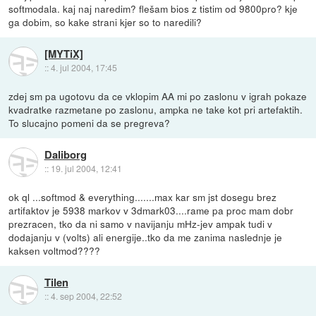
softmodala. kaj naj naredim? flešam bios z tistim od 9800pro? kje
ga dobim, so kake strani kjer so to naredili?
[MYTiX]
::
4. jul 2004, 17:45
zdej sm pa ugotovu da ce vklopim AA mi po zaslonu v igrah pokaze
kvadratke razmetane po zaslonu, ampka ne take kot pri artefaktih.
To slucajno pomeni da se pregreva?
Daliborg
::
19. jul 2004, 12:41
ok ql ...softmod & everything.......max kar sm jst dosegu brez
artifaktov je 5938 markov v 3dmark03....rame pa proc mam dobr
prezracen, tko da ni samo v navijanju mHz-jev ampak tudi v
dodajanju v (volts) ali energije..tko da me zanima naslednje je
kaksen voltmod????
Tilen
::
4. sep 2004, 22:52