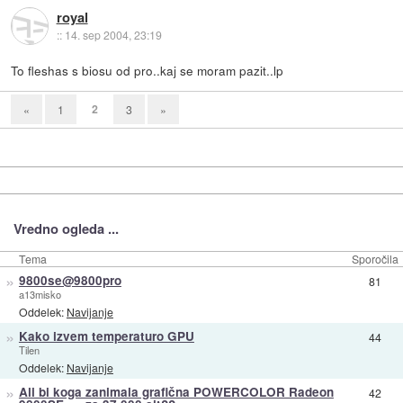
royal
::
14. sep 2004, 23:19
To fleshas s biosu od pro..kaj se moram pazit..lp
2
«
1
3
»
Vredno ogleda ...
Tema
Sporočila
»
9800se@9800pro
81
a13misko
Oddelek:
Navijanje
»
Kako izvem temperaturo GPU
44
Tilen
Oddelek:
Navijanje
»
Ali bi koga zanimala grafična POWERCOLOR Radeon
42