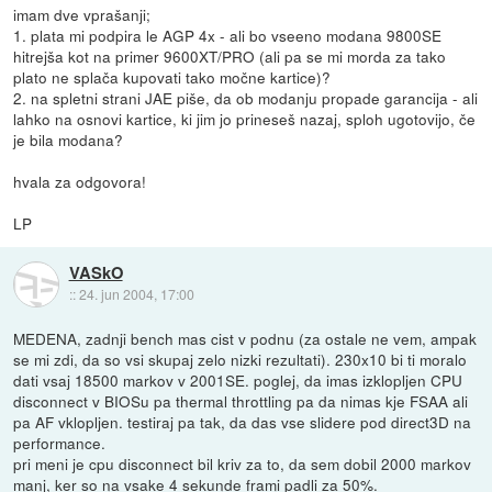
imam dve vprašanji;
1. plata mi podpira le AGP 4x - ali bo vseeno modana 9800SE
hitrejša kot na primer 9600XT/PRO (ali pa se mi morda za tako
plato ne splača kupovati tako močne kartice)?
2. na spletni strani JAE piše, da ob modanju propade garancija - ali
lahko na osnovi kartice, ki jim jo prineseš nazaj, sploh ugotovijo, če
je bila modana?
hvala za odgovora!
LP
VASkO
::
24. jun 2004, 17:00
MEDENA, zadnji bench mas cist v podnu (za ostale ne vem, ampak
se mi zdi, da so vsi skupaj zelo nizki rezultati). 230x10 bi ti moralo
dati vsaj 18500 markov v 2001SE. poglej, da imas izklopljen CPU
disconnect v BIOSu pa thermal throttling pa da nimas kje FSAA ali
pa AF vklopljen. testiraj pa tak, da das vse slidere pod direct3D na
performance.
pri meni je cpu disconnect bil kriv za to, da sem dobil 2000 markov
manj, ker so na vsake 4 sekunde frami padli za 50%.