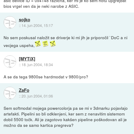
asic device ID = 0x4148 razlicna, ker mi je ko sem hotu upgrejdat
bios vrgel ven da je neki narobe z ASIC.
sojko
::
14. jun 2004, 15:17
No sem poskusal naložit se driverje ki mi jih je priporočil `DoC a ni
vecjega uspeha,
[MYTiX]
::
18. jun 2004, 18:34
A se da tega 9800se hardmodat v 9800/pro?
ZaFo
::
20. jun 2004, 01:06
Sem softmodal mojega powercolorja pa se mi v 3dmarku pojavlajo
artefakti. Pipelini so bli odklenjeni, ker sem z nenavitim sistemom
dobil 5500 točk. Ali je zagotovo kakšen pipeline poškodovan ali je
možno da se samo kartica pregreva?