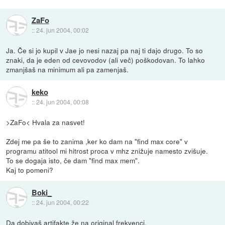
ZaFo
::
24. jun 2004, 00:02
Ja. Če si jo kupil v Jae jo nesi nazaj pa naj ti dajo drugo. To so
znaki, da je eden od cevovodov (ali več) poškodovan. To lahko
zmanjšaš na minimum ali pa zamenjaš.
keko
::
24. jun 2004, 00:08
>ZaFo< Hvala za nasvet!
Zdej me pa še to zanima ,ker ko dam na "find max core" v
programu atitool mi hitrost proca v mhz znižuje namesto zvišuje.
To se dogaja isto, če dam "find max mem".
Kaj to pomeni?
Boki_
::
24. jun 2004, 00:22
Da dobivaš artifakte že na original frekvenci.