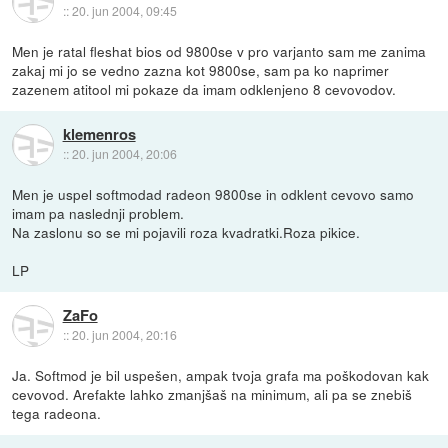
::
20. jun 2004, 09:45
Men je ratal fleshat bios od 9800se v pro varjanto sam me zanima
zakaj mi jo se vedno zazna kot 9800se, sam pa ko naprimer
zazenem atitool mi pokaze da imam odklenjeno 8 cevovodov.
klemenros
::
20. jun 2004, 20:06
Men je uspel softmodad radeon 9800se in odklent cevovo samo
imam pa naslednji problem.
Na zaslonu so se mi pojavili roza kvadratki.Roza pikice.
LP
ZaFo
::
20. jun 2004, 20:16
Ja. Softmod je bil uspešen, ampak tvoja grafa ma poškodovan kak
cevovod. Arefakte lahko zmanjšaš na minimum, ali pa se znebiš
tega radeona.