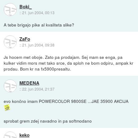
Boki_
::
21. jun 2004, 00:13
A tebe brigajo pike al kvaliteta slike?
ZaFo
::
21. jun 2004, 09:38
Js hocem met oboje. Zato pa prodajam. Sej mam se enga, pa
kulker vidim mors met tako srce, da sploh ne bom odpiru, ampak kr
prodau. Bom kr na fx5900presaltu.
MEDENA
::
22. jun 2004, 21:37
evo končno imam POWERCOLOR 9800SE ...JAE 35900 AKCIJA
sprobat grem zdej navadno in pa softmodano
keko