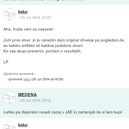
keko
::
24. jun 2004, 00:26
Aha, hvala vam za nasvete!
Jutri prva stvar ,ki jo naredim dam original driverje pa pogledam,če
so kakšni artifakti ali kakšne podobne stvari.
Ko vse skupi preverim, porčam o rezultatih.
LP
Zgodovina sprememb…
spremenil:
keko
(
24. jun 2004 ob 00:26
)
MEDENA
::
24. jun 2004, 08:52
Lahko pa dejansko neseš nazaj v JAE in zamenjaš če si tam kupil
keko