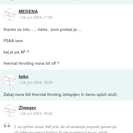
MEDENA
::
24. jun 2004, 17:05
thanks za info.......hehe...bom probal ja....
FSAA vem
kaj je pa AF ?
thermal throtling mora bit off ?
keko
::
24. jun 2004, 18:39
Zakaj mora biti thermal throting izklopljen in čemu sploh služi.
Zheegec
::
24. jun 2004, 19:04
2. na spletni strani JAE piše, da ob modanju propade garancija -
ali lahko na osnovi kartice, ki jim jo prineseš nazaj, sploh