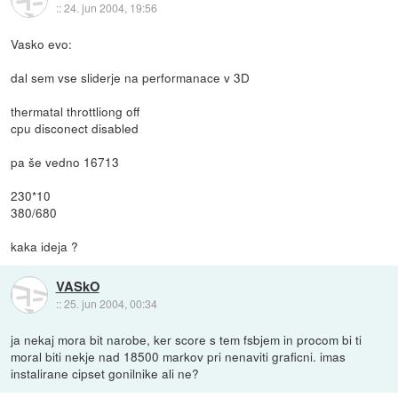
::
24. jun 2004, 19:56
Vasko evo:
dal sem vse sliderje na performanace v 3D
thermatal throttliong off
cpu disconect disabled
pa še vedno 16713
230*10
380/680
kaka ideja ?
VASkO
::
25. jun 2004, 00:34
ja nekaj mora bit narobe, ker score s tem fsbjem in procom bi ti
moral biti nekje nad 18500 markov pri nenaviti graficni. imas
instalirane cipset gonilnike ali ne?