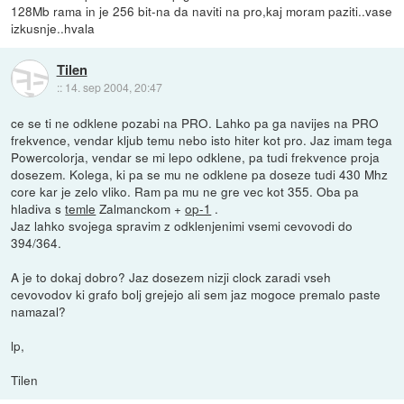
128Mb rama in je 256 bit-na da naviti na pro,kaj moram paziti..vase
izkusnje..hvala
Tilen
::
14. sep 2004, 20:47
ce se ti ne odklene pozabi na PRO. Lahko pa ga navijes na PRO
frekvence, vendar kljub temu nebo isto hiter kot pro. Jaz imam tega
Powercolorja, vendar se mi lepo odklene, pa tudi frekvence proja
dosezem. Kolega, ki pa se mu ne odklene pa doseze tudi 430 Mhz
core kar je zelo vliko. Ram pa mu ne gre vec kot 355. Oba pa
hladiva s
temle
Zalmanckom +
op-1
.
Jaz lahko svojega spravim z odklenjenimi vsemi cevovodi do
394/364.
A je to dokaj dobro? Jaz dosezem nizji clock zaradi vseh
cevovodov ki grafo bolj grejejo ali sem jaz mogoce premalo paste
namazal?
lp,
Tilen