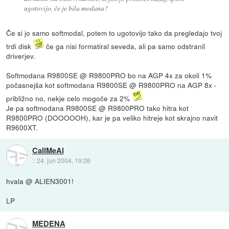
ugotovijo, če je bila modana?
Če si jo samo softmodal, potem to ugotovijo tako da pregledajo tvoj
trdi disk
če ga nisi formatiral seveda, ali pa samo odstranil
driverjev.
Softmodana R9800SE @ R9800PRO bo na AGP 4x za okoli 1%
počasnejša kot softmodana R9800SE @ R9800PRO na AGP 8x -
približno no, nekje celo mogoče za 2%
Je pa softmodana R9800SE @ R9800PRO tako hitra kot
R9800PRO (DOOOOOH), kar je pa veliko hitreje kot skrajno navit
R9600XT.
CallMeAl
::
24. jun 2004, 19:26
hvala @ ALIEN3001!
LP
MEDENA