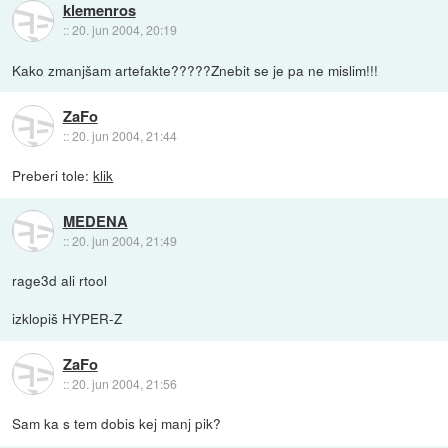
klemenros
::
20. jun 2004, 20:19
Kako zmanjšam artefakte?????Znebit se je pa ne mislim!!!
ZaFo
::
20. jun 2004, 21:44
Preberi tole:
klik
MEDENA
::
20. jun 2004, 21:49
rage3d ali rtool
izklopiš HYPER-Z
ZaFo
::
20. jun 2004, 21:56
Sam ka s tem dobis kej manj pik?