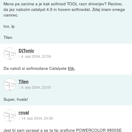
Mene pa zanima a je kak softmod TOOL razn driverjev? Recimo,
da jaz nalozim catalyst 4.9 in hocem softmodat. Zdaj imam omega
namrec.
tnx, lp
Tilen
DjTonic
::
4. sep 2004, 22:59
Da naloži si softmodane Catalyste
Klik
.
Tilen
::
4. sep 2004, 23:05
Super, hvala!
royal
::
14. sep 2004, 20:36
Jest bi sam vprasal a se ta tip graficne POWERCOLOR 9800SE