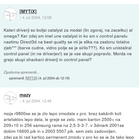
[MYTiX]
::
4. jul 2004, 12:08
Kateri driverji so boljsi catalyst za modat (lin zgoraj, na zacetku) al
omega? Ker zdej sm imel une catalyst in ko sm v control panelu
nastimu Direct3d na best quality se mi je slika na zaslonu totalno
zjeb*** (barve cudne, vidno polje se je sirilo???). Ko sm unistaliral
control panel (in ne driverjev!) se je vse skupi popravlo. Morda ne
grejo skupi shackani driverji in control panel?
Zgodovina sprememb…
spremenil:
[MYTiX]
(
4. jul 2004 ob 12:19
)
mazy
::
4. jul 2004, 12:46
moja r9800se se je zlo lepo zmodala v pro. brez kakšnih koli
artefaktov lepo dela, le greje se zelo. mam barton 2500+ na
209×10 in 256 samsung rama na 2,5-3-3-7. v 3dmark 2001se
dobim 16600 pik in v 2003 5507 pik. sem zelo zadovoljen.
zdej pa bi rad kartico permanent zmodu v pro ko se je že tako lepo