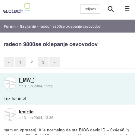
☰
Forum
»
Navijanje
»
radeon 9800se oklepanje cevovodov
radeon 9800se oklepanje cevovodov
2
«
1
3
»
[_MW_]
::
13. jun 2004, 11:58
Tnx for info!
kmirtic
::
13. jun 2004, 13:36
mam en vprasanj. A je normalno da sta BIOS devic ID = 0x4e48 in