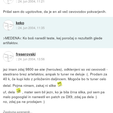
::
24. jun 2004, 11:21
Prišel sem do ugotovitve, da je en ali več cevovodov pokvarjenih.
keko
::
24. jun 2004, 11:35
>MEDENA< Ko boš naredil teste, kej poročaj o rezultatih glede
artifaktov.
freserovski
::
24. jun 2004, 13:56
jaz imam zdaj 9800 se-aiw (hercules), odklenjeni so vsi cevovodi -
stestirano brez artefaktov, ampak tv tuner ne deluje :(. Prodam za
40 k, če kupi kdo z priloženim daljincem. Mogoče bo tv tuner celo
delal. Pojma nimam, zakaj ni slike
uf, dela
, mater sem bil jezn, ko je bila črna slika, pol sem pa
malo pogooglal in namestil en patch za DX9, zdaj pa dela :)
no, zdaj pa ne prodajam :)
Zgodovina sprememb…