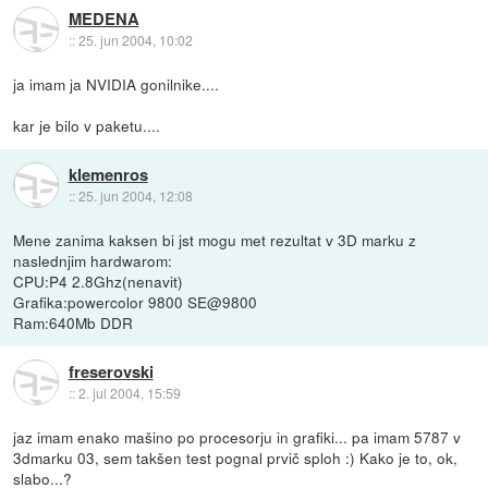
MEDENA
::
25. jun 2004, 10:02
ja imam ja NVIDIA gonilnike....
kar je bilo v paketu....
klemenros
::
25. jun 2004, 12:08
Mene zanima kaksen bi jst mogu met rezultat v 3D marku z
naslednjim hardwarom:
CPU:P4 2.8Ghz(nenavit)
Grafika:powercolor 9800 SE@9800
Ram:640Mb DDR
freserovski
::
2. jul 2004, 15:59
jaz imam enako mašino po procesorju in grafiki... pa imam 5787 v
3dmarku 03, sem takšen test pognal prvič sploh :) Kako je to, ok,
slabo...?