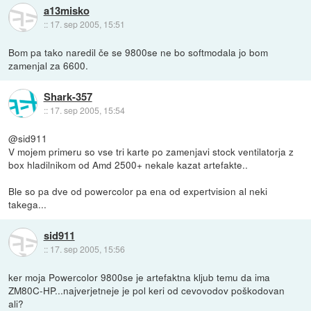
a13misko
::
17. sep 2005, 15:51
Bom pa tako naredil če se 9800se ne bo softmodala jo bom
zamenjal za 6600.
Shark-357
::
17. sep 2005, 15:54
@sid911
V mojem primeru so vse tri karte po zamenjavi stock ventilatorja z
box hladilnikom od Amd 2500+ nekale kazat artefakte..
Ble so pa dve od powercolor pa ena od expertvision al neki
takega...
sid911
::
17. sep 2005, 15:56
ker moja Powercolor 9800se je artefaktna kljub temu da ima
ZM80C-HP...najverjetneje je pol keri od cevovodov poškodovan
ali?