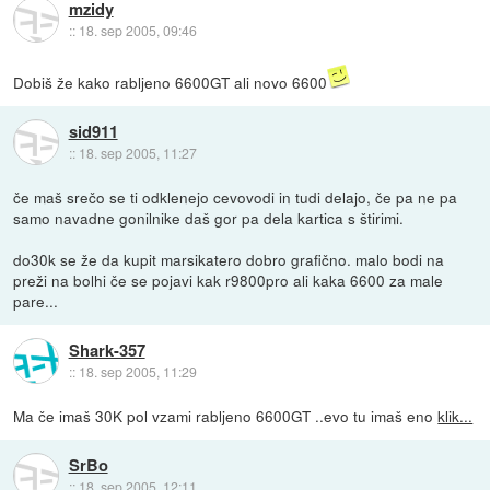
mzidy
::
18. sep 2005, 09:46
Dobiš že kako rabljeno 6600GT ali novo 6600
sid911
::
18. sep 2005, 11:27
če maš srečo se ti odklenejo cevovodi in tudi delajo, če pa ne pa
samo navadne gonilnike daš gor pa dela kartica s štirimi.
do30k se že da kupit marsikatero dobro grafično. malo bodi na
preži na bolhi če se pojavi kak r9800pro ali kaka 6600 za male
pare...
Shark-357
::
18. sep 2005, 11:29
Ma če imaš 30K pol vzami rabljeno 6600GT ..evo tu imaš eno
klik...
SrBo
::
18. sep 2005, 12:11