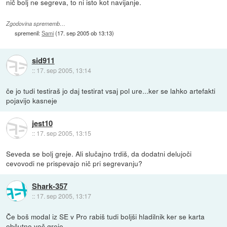
nič bolj ne segreva, to ni isto kot navijanje.
Zgodovina sprememb…
spremenil:
Sami
(
17. sep 2005 ob 13:13
)
sid911
::
17. sep 2005, 13:14
če jo tudi testiraš jo daj testirat vsaj pol ure...ker se lahko artefakti
pojavijo kasneje
jest10
::
17. sep 2005, 13:15
Seveda se bolj greje. Ali slučajno trdiš, da dodatni delujoči
cevovodi ne prispevajo nič pri segrevanju?
Shark-357
::
17. sep 2005, 13:17
Če boš modal iz SE v Pro rabiš tudi boljši hladilnik ker se karta
občutno več greje