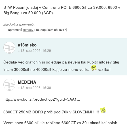
BTW Poceni je zdaj v Comtronu PCI-E 6600GT za 39.000, 6800 v
Big Bangu za 50.000 (AGP).
Zgodovina sprememb…
spremenil:
mtosev
(
18. sep 2005 ob 16:17
)
a13misko
::
18. sep 2005, 16:29
Čedalje več grafičnih si ogleduje pa nevem kaj kupiti! mtosev glej
imam 30000sit ne 40000sit kaj je za mene velika
razlika!
MEDENA
::
18. sep 2005, 16:30
http://www.bof.si/product.cp2?guid=5AA1...
6800GT 256MB DDR3 prvič pod 70k v SLOVENIJI !!!!!
Vzem novo 6600 ali kje rabljeno 6600GT za 30k nimaš kej sploh