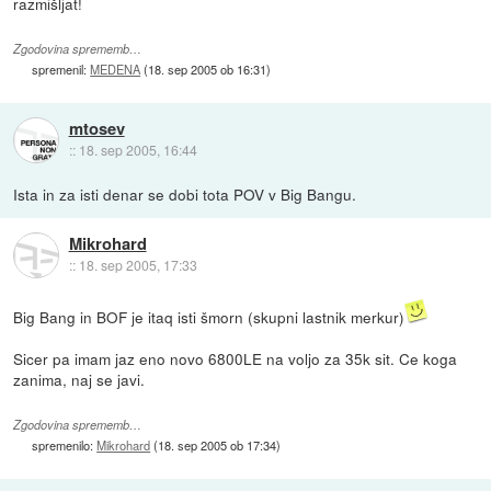
razmišljat!
Zgodovina sprememb…
spremenil:
MEDENA
(
18. sep 2005 ob 16:31
)
mtosev
::
18. sep 2005, 16:44
Ista in za isti denar se dobi tota POV v Big Bangu.
Mikrohard
::
18. sep 2005, 17:33
Big Bang in BOF je itaq isti šmorn (skupni lastnik merkur)
Sicer pa imam jaz eno novo 6800LE na voljo za 35k sit. Ce koga
zanima, naj se javi.
Zgodovina sprememb…
spremenilo:
Mikrohard
(
18. sep 2005 ob 17:34
)