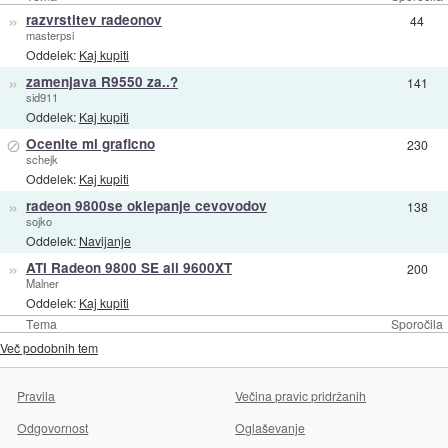
»
razvrstitev radeonov
44
masterpsi
Oddelek:
Kaj kupiti
»
zamenjava R9550 za..?
141
sid911
Oddelek:
Kaj kupiti
⊘
Ocenite mi graficno
230
schejk
Oddelek:
Kaj kupiti
»
radeon 9800se oklepanje cevovodov
138
sojko
Oddelek:
Navijanje
»
ATI Radeon 9800 SE ali 9600XT
200
Malner
Oddelek:
Kaj kupiti
Tema
Sporočila
Več podobnih tem
Pravila
Večina pravic pridržanih
Odgovornost
Oglaševanje