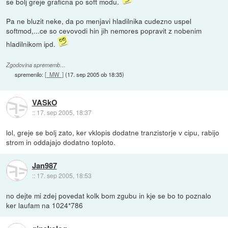
se bolj greje graficna po soft modu.
Pa ne bluzit neke, da po menjavi hladilnika cudezno uspel
softmod,...ce so cevovodi hin jih nemores popravit z nobenim
hladilnikom ipd.
Zgodovina sprememb…
spremenilo:
[_MW_]
(
17. sep 2005 ob 18:35
)
VASkO
::
17. sep 2005, 18:37
lol, greje se bolj zato, ker vklopis dodatne tranzistorje v cipu, rabijo
strom in oddajajo dodatno toploto.
Jan987
::
17. sep 2005, 18:53
no dejte mi zdej povedat kolk bom zgubu in kje se bo to poznalo
ker laufam na 1024*786