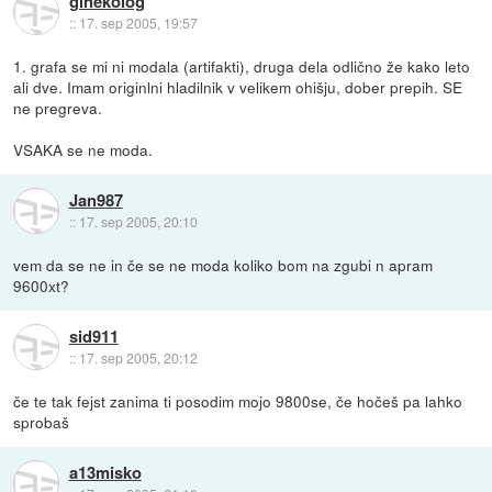
ginekolog
::
17. sep 2005, 19:57
1. grafa se mi ni modala (artifakti), druga dela odlično že kako leto
ali dve. Imam originlni hladilnik v velikem ohišju, dober prepih. SE
ne pregreva.
VSAKA se ne moda.
Jan987
::
17. sep 2005, 20:10
vem da se ne in če se ne moda koliko bom na zgubi n apram
9600xt?
sid911
::
17. sep 2005, 20:12
če te tak fejst zanima ti posodim mojo 9800se, če hočeš pa lahko
sprobaš
a13misko