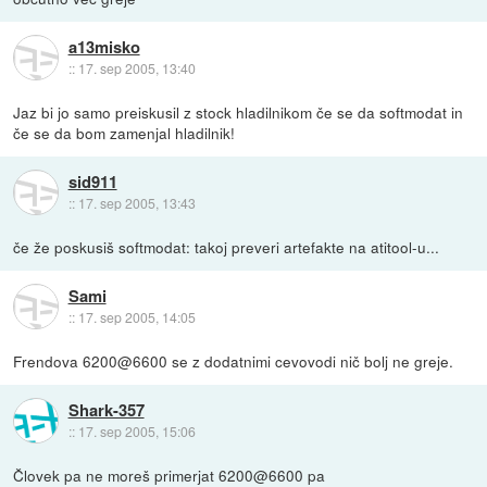
a13misko
::
17. sep 2005, 13:40
Jaz bi jo samo preiskusil z stock hladilnikom če se da softmodat in
če se da bom zamenjal hladilnik!
sid911
::
17. sep 2005, 13:43
če že poskusiš softmodat: takoj preveri artefakte na atitool-u...
Sami
::
17. sep 2005, 14:05
Frendova 6200@6600 se z dodatnimi cevovodi nič bolj ne greje.
Shark-357
::
17. sep 2005, 15:06
Človek pa ne moreš primerjat 6200@6600 pa