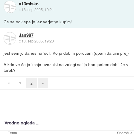
a13misko
::
18. sep 2005, 19:21
Če se odklepa jo jaz verjetno kupim!
Jan987
::
18. sep 2005, 19:23
jest sem jo danes naročil. Ko jo dobim poročam (upam da čim prej)
A kdo ve če jo imajo uvozniki na zalogi saj jo bom potem dobil že v
torek?
«
1
2
»
Vredno ogleda ...
Tema
Sporočila