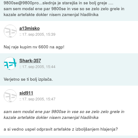
9800se@9800pro...slednja je starejša in se bolj greje ....
sam sem modal ene par 9800se in vse so se zelo zelo grele in
kazale artefakte dokler nisem zamenjal hladilnika
a13misko
::
17. sep 2005, 15:39
Naj raje kupim nv 6600 na agp!
Shark-357
::
17. sep 2005, 15:44
Verjetno se ti bolj izplača.
sid911
::
17. sep 2005, 15:47
sam sem modal ene par 9800se in vse so se zelo zelo grele in
kazale artefakte dokler nisem zamenjal hladilnika
a si vedno uspel odpravit artefakte z izboljšanjem hlajenja?