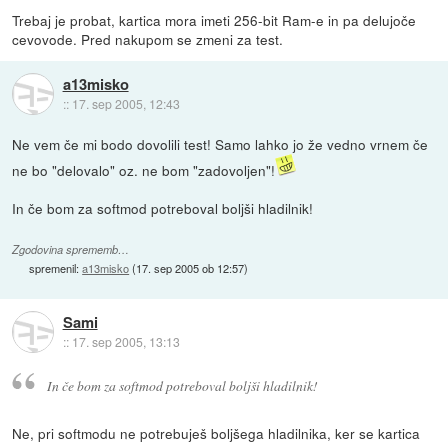
Trebaj je probat, kartica mora imeti 256-bit Ram-e in pa delujoče
cevovode. Pred nakupom se zmeni za test.
a13misko
::
17. sep 2005, 12:43
Ne vem če mi bodo dovolili test! Samo lahko jo že vedno vrnem če
ne bo "delovalo" oz. ne bom "zadovoljen"!
In če bom za softmod potreboval boljši hladilnik!
Zgodovina sprememb…
spremenil:
a13misko
(
17. sep 2005 ob 12:57
)
Sami
::
17. sep 2005, 13:13
In če bom za softmod potreboval boljši hladilnik!
Ne, pri softmodu ne potrebuješ boljšega hladilnika, ker se kartica