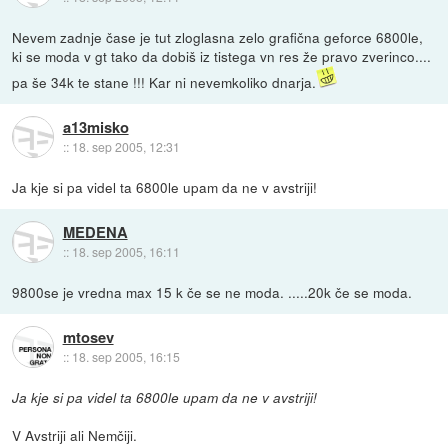
Nevem zadnje čase je tut zloglasna zelo grafična geforce 6800le,
ki se moda v gt tako da dobiš iz tistega vn res že pravo zverinco....
pa še 34k te stane !!! Kar ni nevemkoliko dnarja.
a13misko
::
18. sep 2005, 12:31
Ja kje si pa videl ta 6800le upam da ne v avstriji!
MEDENA
::
18. sep 2005, 16:11
9800se je vredna max 15 k če se ne moda. .....20k če se moda.
mtosev
::
18. sep 2005, 16:15
Ja kje si pa videl ta 6800le upam da ne v avstriji!
V Avstriji ali Nemčiji.