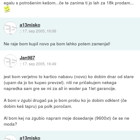
egalu s potrošenim kešom...če te zanima ti jo lah za 18k prodam...
a13misko
::
17. sep 2005, 16:06
Ne raje bom kupil novo pa bom lahko potem zamenjal!
Jan987
::
17. sep 2005, 16:49
jest bom verjetno to kartico nabavu (novo) ko dobim dnar od stare
(upam da jo bo kupec prevzel). niti ne pričakujem nekega
napredka sam gre se mi za all in woder pa 1let garancije.
A bom v zgubi drugač pa jo bom probu ko jo dobim odklent (če
dobim keš tapru) pa polk poročam.
Al bom kej na zgubio napram moje dosedanje (9600xt) če se ne
moda?
a13misko