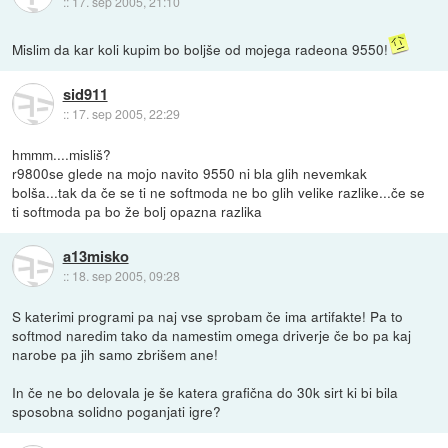
::
17. sep 2005, 21:10
Mislim da kar koli kupim bo boljše od mojega radeona 9550!
sid911
::
17. sep 2005, 22:29
hmmm....misliš?
r9800se glede na mojo navito 9550 ni bla glih nevemkak
bolša...tak da če se ti ne softmoda ne bo glih velike razlike...če se
ti softmoda pa bo že bolj opazna razlika
a13misko
::
18. sep 2005, 09:28
S katerimi programi pa naj vse sprobam če ima artifakte! Pa to
softmod naredim tako da namestim omega driverje če bo pa kaj
narobe pa jih samo zbrišem ane!
In če ne bo delovala je še katera grafična do 30k sirt ki bi bila
sposobna solidno poganjati igre?