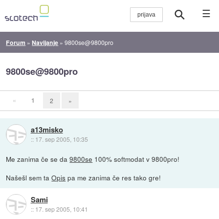
☰
Forum
»
Navijanje
»
9800se@9800pro
9800se@9800pro
«
1
2
»
a13misko
::
17. sep 2005, 10:35
Me zanima če se da
9800se
100% softmodat v 9800pro!
Našešl sem ta
Opis
pa me zanima če res tako gre!
Sami
::
17. sep 2005, 10:41