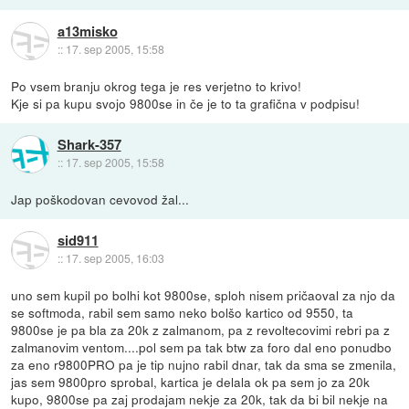
a13misko
::
17. sep 2005, 15:58
Po vsem branju okrog tega je res verjetno to krivo!
Kje si pa kupu svojo 9800se in če je to ta grafična v podpisu!
Shark-357
::
17. sep 2005, 15:58
Jap poškodovan cevovod žal...
sid911
::
17. sep 2005, 16:03
uno sem kupil po bolhi kot 9800se, sploh nisem pričaoval za njo da
se softmoda, rabil sem samo neko bolšo kartico od 9550, ta
9800se je pa bla za 20k z zalmanom, pa z revoltecovimi rebri pa z
zalmanovim ventom....pol sem pa tak btw za foro dal eno ponudbo
za eno r9800PRO pa je tip nujno rabil dnar, tak da sma se zmenila,
jas sem 9800pro sprobal, kartica je delala ok pa sem jo za 20k
kupo, 9800se pa zaj prodajam nekje za 20k, tak da bi bil nekje na