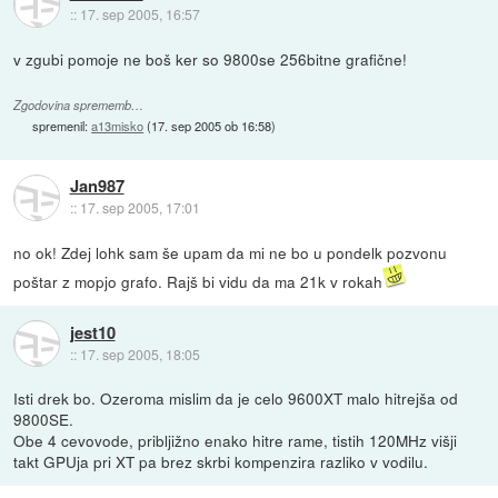
::
17. sep 2005, 16:57
v zgubi pomoje ne boš ker so 9800se 256bitne grafične!
Zgodovina sprememb…
spremenil:
a13misko
(
17. sep 2005 ob 16:58
)
Jan987
::
17. sep 2005, 17:01
no ok! Zdej lohk sam še upam da mi ne bo u pondelk pozvonu
poštar z mopjo grafo. Rajš bi vidu da ma 21k v rokah
jest10
::
17. sep 2005, 18:05
Isti drek bo. Ozeroma mislim da je celo 9600XT malo hitrejša od
9800SE.
Obe 4 cevovode, pribljižno enako hitre rame, tistih 120MHz višji
takt GPUja pri XT pa brez skrbi kompenzira razliko v vodilu.