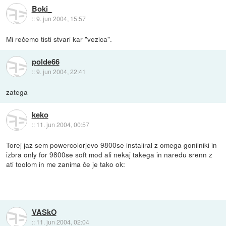
Boki_
::
9. jun 2004, 15:57
Mi rečemo tisti stvari kar "vezica".
polde66
::
9. jun 2004, 22:41
zatega
keko
::
11. jun 2004, 00:57
Torej jaz sem powercolorjevo 9800se instaliral z omega gonilniki in
izbra only for 9800se soft mod ali nekaj takega in naredu srenn z
ati toolom in me zanima če je tako ok:
VASkO
::
11. jun 2004, 02:04