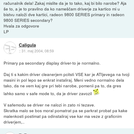
računalnik dela! Zakaj mislite da je to tako, kaj bi bilo narobe? Aja
še to, a je to pravilno da ko nameščam driverje za kartico mi u
bistvu naloži dve kartici, radeon 9800 SERIES primary in radeon
9800 SERIES secondary?
Hvala za odgovore
LP
Caligula
::
31. maj 2004, 08:59
Primary pa secondary display driver-to je normalno.
Daj ti s kakim driver cleanerjem pcitsti VSE kar je ATIjevega na tvoji
masini in pol lepo se enkrat instaliraj. Meni vedno normalno dela
tako, da ne vem kaj gre pri tebi narobe, pomenii pa to, da gres
lahko samo v safe mode to, da je driver zavozil
V safemodu se driver ne nalozi in zato ni tezave.
Skratka malo se bos moral pomatrat pa se parkrat probat pa kake
malenkosti postimat pa odinstaliraj vse kar ma veze z graficnim
driverjem,..