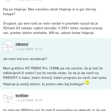
Kaj pa hlajenje. Mas navadno stock hlajenje al si gor dal kaj
bolsga?
Drugace, jaz sem tudi ze malo navijal in pravtako opazil da je
3Dmark 03 nekako najbol obcutljiv. V 2001 lahko navijem precej
vec, preden dobim artefakte. Will se, cakam bolse hlajenje.
mkonci
::
4. jun 2004, 10:13
Jst mam tud eno vprašanje?
Mam grafično ATI R9800 Pro 128Mb pa me zanima, če je tuki že
odklenjenih 8 vodov? pa če morda veste, če se jo da navit na
R9800XT in kako, kateri driverji, kateri program za navit, mal opisa
Hlajenje je sedaj obično, bi potem rabu kej bolšega?
boštjan
::
4. jun 2004, 10:18
če maš res 9800pro,pol že maš 8 cevovodov po defaultu in če ma