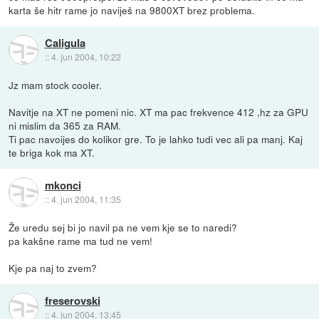
karta še hitr rame jo naviješ na 9800XT brez problema.
Caligula
::
4. jun 2004, 10:22
Jz mam stock cooler.
Navitje na XT ne pomeni nic. XT ma pac frekvence 412 ,hz za GPU
ni mislim da 365 za RAM.
Ti pac navoijes do kolikor gre. To je lahko tudi vec ali pa manj. Kaj
te briga kok ma XT.
mkonci
::
4. jun 2004, 11:35
Že uredu sej bi jo navil pa ne vem kje se to naredi?
pa kakšne rame ma tud ne vem!
Kje pa naj to zvem?
freserovski
::
4. jun 2004, 13:45