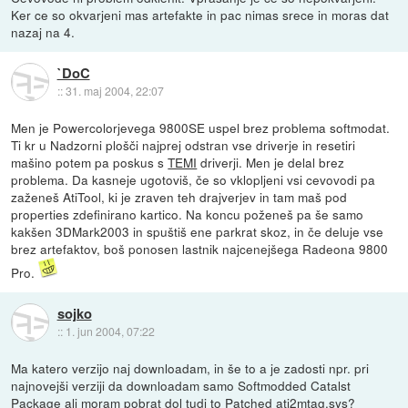
Ker ce so okvarjeni mas artefakte in pac nimas srece in moras dat
nazaj na 4.
`DoC
::
31. maj 2004, 22:07
Men je Powercolorjevega 9800SE uspel brez problema softmodat.
Ti kr u Nadzorni plošči najprej odstran vse driverje in resetiri
mašino potem pa poskus s
TEMI
driverji. Men je delal brez
problema. Da kasneje ugotoviš, če so vklopljeni vsi cevovodi pa
zaženeš AtiTool, ki je zraven teh drajverjev in tam maš pod
properties zdefinirano kartico. Na koncu poženeš pa še samo
kakšen 3DMark2003 in spuštiš ene parkrat skoz, in če deluje vse
brez artefaktov, boš ponosen lastnik najcenejšega Radeona 9800
Pro.
sojko
::
1. jun 2004, 07:22
Ma katero verzijo naj downloadam, in še to a je zadosti npr. pri
najnovejši verziji da downloadam samo Softmodded Catalst
Package ali moram pobrat dol tudi to Patched ati2mtag.sys?