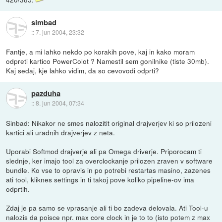
simbad
::
7. jun 2004, 23:32
Fantje, a mi lahko nekdo po korakih pove, kaj in kako moram
odpreti kartico PowerColot ? Namestil sem gonilnike (tiste 30mb).
Kaj sedaj, kje lahko vidim, da so cevovodi odprti?
pazduha
::
8. jun 2004, 07:34
Sinbad: Nikakor ne smes nalozitit original drajverjev ki so prilozeni
kartici ali uradnih drajverjev z neta.
Uporabi Softmod drajverje ali pa Omega driverje. Priporocam ti
slednje, ker imajo tool za overclockanje prilozen zraven v software
bundle. Ko vse to opravis in po potrebi restartas masino, zazenes
ati tool, kliknes settings in ti takoj pove koliko pipeline-ov ima
odprtih.
Zdaj je pa samo se vprasanje ali ti bo zadeva delovala. Ati Tool-u
nalozis da poisce npr. max core clock in je to to (isto potem z max