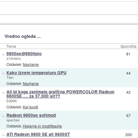
Vredno ogleda ...
Tema
Sporočila
»
9800se@9800pro
81
a13misko
Oddelek:
Navijanje
»
Kako izvem temperaturo GPU
44
Tilen
Oddelek:
Navijanje
»
Ali bi koga zanimala grafična POWERCOLOR Radeon
42
9800SE,.... za 37.000 sit??
Edi999
Oddelek:
Kaj kupiti
»
Radeon 9800se softmod
67
apachee
Oddelek:
Hlajenje in modifikacije
»
ATI Radeon 9800 SE ali 9600XT
200