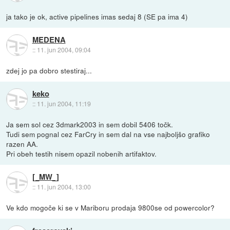
ja tako je ok, active pipelines imas sedaj 8 (SE pa ima 4)
MEDENA
::
11. jun 2004, 09:04
zdej jo pa dobro stestiraj...
keko
::
11. jun 2004, 11:19
Ja sem sol cez 3dmark2003 in sem dobil 5406 točk.
Tudi sem pognal cez FarCry in sem dal na vse najboljšo grafiko
razen AA.
Pri obeh testih nisem opazil nobenih artifaktov.
[_MW_]
::
11. jun 2004, 13:00
Ve kdo mogoče ki se v Mariboru prodaja 9800se od powercolor?