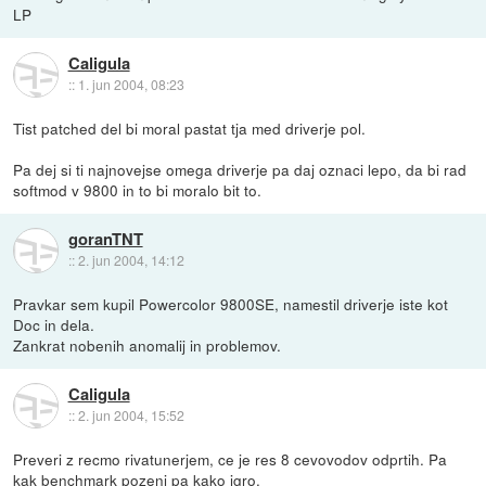
LP
Caligula
::
1. jun 2004, 08:23
Tist patched del bi moral pastat tja med driverje pol.
Pa dej si ti najnovejse omega driverje pa daj oznaci lepo, da bi rad
softmod v 9800 in to bi moralo bit to.
goranTNT
::
2. jun 2004, 14:12
Pravkar sem kupil Powercolor 9800SE, namestil driverje iste kot
Doc in dela.
Zankrat nobenih anomalij in problemov.
Caligula
::
2. jun 2004, 15:52
Preveri z recmo rivatunerjem, ce je res 8 cevovodov odprtih. Pa
kak benchmark pozeni pa kako igro.