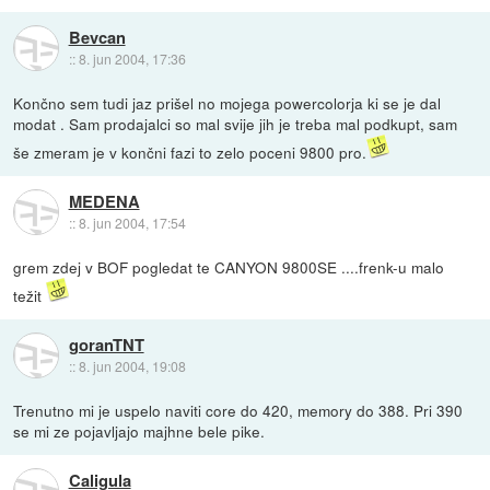
Bevcan
::
8. jun 2004, 17:36
Končno sem tudi jaz prišel no mojega powercolorja ki se je dal
modat . Sam prodajalci so mal svije jih je treba mal podkupt, sam
še zmeram je v končni fazi to zelo poceni 9800 pro.
MEDENA
::
8. jun 2004, 17:54
grem zdej v BOF pogledat te CANYON 9800SE ....frenk-u malo
težit
goranTNT
::
8. jun 2004, 19:08
Trenutno mi je uspelo naviti core do 420, memory do 388. Pri 390
se mi ze pojavljajo majhne bele pike.
Caligula