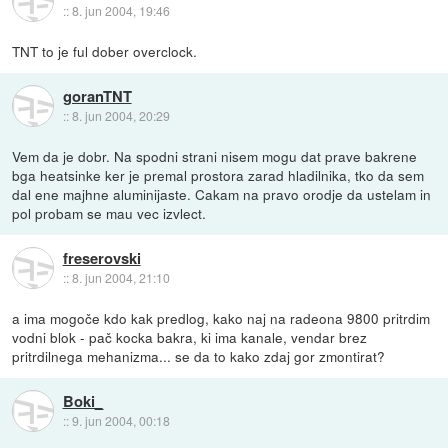
::
8. jun 2004, 19:46
TNT to je ful dober overclock.
goranTNT
::
8. jun 2004, 20:29
Vem da je dobr. Na spodni strani nisem mogu dat prave bakrene
bga heatsinke ker je premal prostora zarad hladilnika, tko da sem
dal ene majhne aluminijaste. Cakam na pravo orodje da ustelam in
pol probam se mau vec izvlect.
freserovski
::
8. jun 2004, 21:10
a ima mogoče kdo kak predlog, kako naj na radeona 9800 pritrdim
vodni blok - pač kocka bakra, ki ima kanale, vendar brez
pritrdilnega mehanizma... se da to kako zdaj gor zmontirat?
Boki_
::
9. jun 2004, 00:18