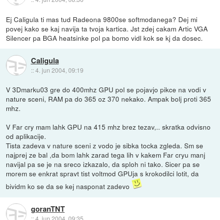
Ej Caligula ti mas tud Radeona 9800se softmodanega? Dej mi
povej kako se kaj navija ta tvoja kartica. Jst zdej cakam Artic VGA
Silencer pa BGA heatsinke pol pa bomo vidl kok se kj da dosec.
Caligula
::
4. jun 2004, 09:19
V 3Dmarku03 gre do 400mhz GPU pol se pojavjo pikce na vodi v
nature sceni, RAM pa do 365 oz 370 nekako. Ampak bolj proti 365
mhz.
V Far cry mam lahk GPU na 415 mhz brez tezav,.. skratka odvisno
od aplikacije.
Tista zadeva v nature sceni z vodo je sibka tocka zgleda. Sm se
najprej ze bal ,da bom lahk zarad tega lih v kakem Far cryu manj
navijal pa se je na sreco izkazalo, da sploh ni tako. Sicer pa se
morem se enkrat spravt tist voltmod GPUja s krokodilci lotit, da
bividm ko se da se kej nasponat zadevo
goranTNT
::
4. jun 2004, 09:35