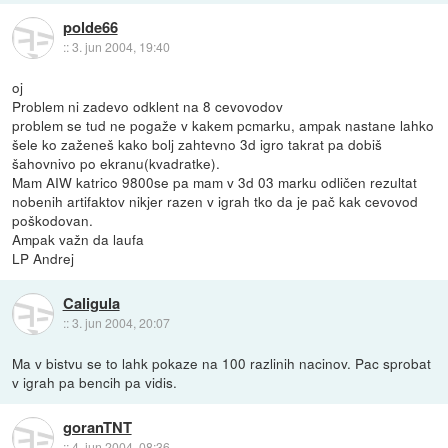
polde66
::
3. jun 2004, 19:40
oj
Problem ni zadevo odklent na 8 cevovodov
problem se tud ne pogaže v kakem pcmarku, ampak nastane lahko
šele ko zaženeš kako bolj zahtevno 3d igro takrat pa dobiš
šahovnivo po ekranu(kvadratke).
Mam AIW katrico 9800se pa mam v 3d 03 marku odličen rezultat
nobenih artifaktov nikjer razen v igrah tko da je pač kak cevovod
poškodovan.
Ampak važn da laufa
LP Andrej
Caligula
::
3. jun 2004, 20:07
Ma v bistvu se to lahk pokaze na 100 razlinih nacinov. Pac sprobat
v igrah pa bencih pa vidis.
goranTNT
::
4. jun 2004, 08:36