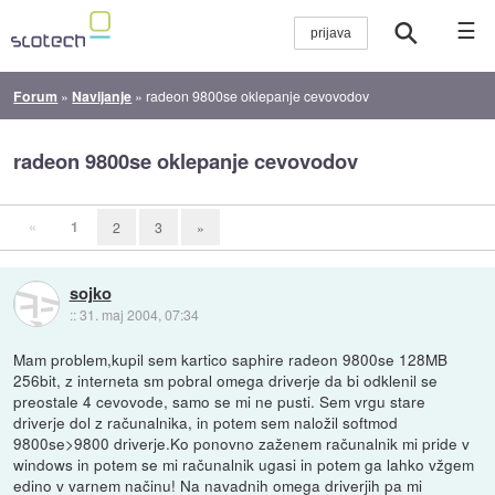
☰
Forum
»
Navijanje
»
radeon 9800se oklepanje cevovodov
radeon 9800se oklepanje cevovodov
«
1
2
3
»
sojko
::
31. maj 2004, 07:34
Mam problem,kupil sem kartico saphire radeon 9800se 128MB
256bit, z interneta sm pobral omega driverje da bi odklenil se
preostale 4 cevovode, samo se mi ne pusti. Sem vrgu stare
driverje dol z računalnika, in potem sem naložil softmod
9800se>9800 driverje.Ko ponovno zaženem računalnik mi pride v
windows in potem se mi računalnik ugasi in potem ga lahko vžgem
edino v varnem načinu! Na navadnih omega driverjih pa mi