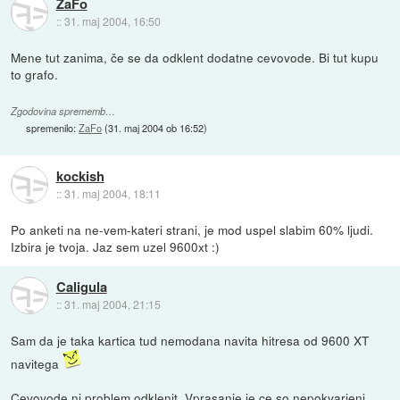
ZaFo
::
31. maj 2004, 16:50
Mene tut zanima, če se da odklent dodatne cevovode. Bi tut kupu
to grafo.
Zgodovina sprememb…
spremenilo:
ZaFo
(
31. maj 2004 ob 16:52
)
kockish
::
31. maj 2004, 18:11
Po anketi na ne-vem-kateri strani, je mod uspel slabim 60% ljudi.
Izbira je tvoja. Jaz sem uzel 9600xt :)
Caligula
::
31. maj 2004, 21:15
Sam da je taka kartica tud nemodana navita hitresa od 9600 XT
navitega
Cevovode ni problem odklenit. Vprasanje je ce so nepokvarjeni.