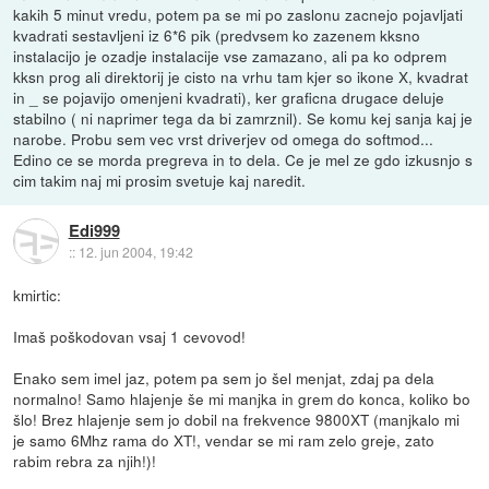
kakih 5 minut vredu, potem pa se mi po zaslonu zacnejo pojavljati
kvadrati sestavljeni iz 6*6 pik (predvsem ko zazenem kksno
instalacijo je ozadje instalacije vse zamazano, ali pa ko odprem
kksn prog ali direktorij je cisto na vrhu tam kjer so ikone X, kvadrat
in _ se pojavijo omenjeni kvadrati), ker graficna drugace deluje
stabilno ( ni naprimer tega da bi zamrznil). Se komu kej sanja kaj je
narobe. Probu sem vec vrst driverjev od omega do softmod...
Edino ce se morda pregreva in to dela. Ce je mel ze gdo izkusnjo s
cim takim naj mi prosim svetuje kaj naredit.
Edi999
::
12. jun 2004, 19:42
kmirtic:
Imaš poškodovan vsaj 1 cevovod!
Enako sem imel jaz, potem pa sem jo šel menjat, zdaj pa dela
normalno! Samo hlajenje še mi manjka in grem do konca, koliko bo
šlo! Brez hlajenje sem jo dobil na frekvence 9800XT (manjkalo mi
je samo 6Mhz rama do XT!, vendar se mi ram zelo greje, zato
rabim rebra za njih!)!