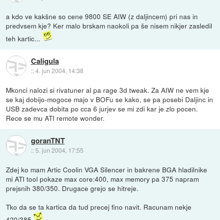
a kdo ve kakšne so cene 9800 SE AIW (z daljincem) pri nas in
predvsem kje? Ker malo brskam naokoli pa še nisem nikjer zasledil
teh kartic...
Caligula
::
4. jun 2004, 14:38
Mkonci nalozi si rivatuner al pa rage 3d tweak. Za AIW ne vem kje
se kaj dobijo-mogoce majo v BOFu se kako, se pa posebi Daljinc in
USB zadevca dobita po cca 6 jurjev se mi zdi kar je zlo pocen.
Rece se mu ATI remote wonder.
goranTNT
::
5. jun 2004, 17:55
Zdej ko mam Artic Coolin VGA Silencer in bakrene BGA hladilnike
mi ATI tool pokaze max core:400, max memory pa 375 napram
prejsnih 380/350. Drugace grejo se hitreje.
Tko da se ta kartica da tud precej fino navit. Racunam nekje
420/385.