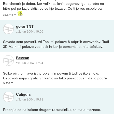
Benchmark je dober, ker velik razlicnih pogonov iger sproba na
hitro pol pa lazje vidis, ce so kje tezave. Ce ti je res uspelo pa
cestitam
goranTNT
::
2. jun 2004, 19:56
Seveda sem preveril. Ati Tool mi pokaze 8 odprtih cevovodov. Tudi
3D Mark mi pokaze vec tock in kar je pomembno, ni artefaktov.
Bevcan
::
3. jun 2004, 17:24
Sojko očitno imava isti problem in povem ti tudi veliko smolo.
Cevovodi najnih grafičnih kartic so tako poškodovani da to podre
sistem.
Caligula
::
3. jun 2004, 19:18
Probajta se na kakem drugem racunalniku, ce mata moznost.