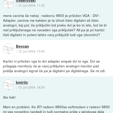
freserovski
::
12. jun 2004, 11:32
mene zanima še nekaj : radeonu 9800 je priložen VGA - DVI -
Adapter, zanima me kakšen je ta izhod čisto digitalni ali čisto
analogni, kaj pol, če priključim lcd preko dvi-ja bo to isto, kot če bi
mel priključenega na navaden vga priključek? Ali pa je pri kartici
čisti digitalni in potem lahko nanj priključiš tudi vga (dvomim)?
Bevcan
::
12. jun 2004, 13:43
Kartici ni priložen vga to dvi adapter ampak dvi to vga. Dvi se
prilagaja monitorju če je nanj priključen analogni monitor pač
pošilja analogni signal če pa je digitalni pa digitalnega. Se mi zdi.
kmirtic
::
12. jun 2004, 18:29
Alo folk!
Mam en problem. Ko ATI radeon 9800se softmodam v radeon 9800
mi vse noramlno nardedi in tudi normalno pride v windovse dela