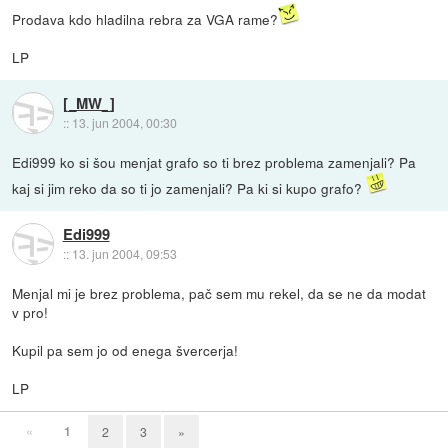
Prodava kdo hladilna rebra za VGA rame?
LP
[_MW_]
::
13. jun 2004, 00:30
Edi999 ko si šou menjat grafo so ti brez problema zamenjali? Pa
kaj si jim reko da so ti jo zamenjali? Pa ki si kupo grafo?
Edi999
::
13. jun 2004, 09:53
Menjal mi je brez problema, pač sem mu rekel, da se ne da modat
v pro!
Kupil pa sem jo od enega švercerja!
LP
«
1
2
3
»