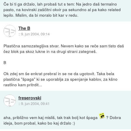
Če bi ti ga držalo, lah probaš tut s tem: Na jedro daš termalno
pasto, na kovinski zaščitni okvir pa sekundno al pa kako related
lepilo. Mislim, da bi moralo bit kar v redu.
The B
::
9. jun 2004, 09:14
Plastična samozategljiva stvar. Nevem kako se reče sam tisto daš
čez blok pa skoz lukne in na drugi strani zategneš.
B
Ok zdej sm še enkrat prebral in se ne da ugotovit. Taka bela
plastična "špaga" ki se uporablja za spenjanje kablov, za kšno
rastlino kam pritrdit...
freserovski
::
9. jun 2004, 09:41
aha, približno vem kaj misliš, tak trak bolj kot špaga
? Dobra
ideja, bom probal, kako bo kaj držalo :)