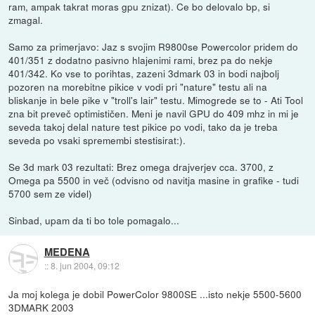
ram, ampak takrat moras gpu znizat). Ce bo delovalo bp, si
zmagal.
Samo za primerjavo: Jaz s svojim R9800se Powercolor pridem do
401/351 z dodatno pasivno hlajenimi rami, brez pa do nekje
401/342. Ko vse to porihtas, zazeni 3dmark 03 in bodi najbolj
pozoren na morebitne pikice v vodi pri "nature" testu ali na
bliskanje in bele pike v "troll's lair" testu. Mimogrede se to - Ati Tool
zna bit preveč optimističen. Meni je navil GPU do 409 mhz in mi je
seveda takoj delal nature test pikice po vodi, tako da je treba
seveda po vsaki spremembi stestisirat:).
Se 3d mark 03 rezultati: Brez omega drajverjev cca. 3700, z
Omega pa 5500 in več (odvisno od navitja masine in grafike - tudi
5700 sem ze videl)
Sinbad, upam da ti bo tole pomagalo...
MEDENA
::
8. jun 2004, 09:12
Ja moj kolega je dobil PowerColor 9800SE ...isto nekje 5500-5600
3DMARK 2003