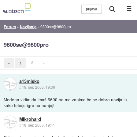
☰
Forum
»
Navijanje
»
9800se@9800pro
9800se@9800pro
2
»
«
1
a13misko
::
18. sep 2005, 19:36
Medena vidim da imaš 6600 pa me zanima če se dobro navija in
kako tečejo igre na nanjej!
Mikrohard
::
18. sep 2005, 19:41