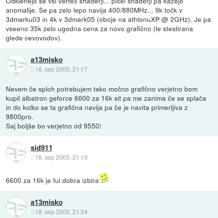
Odklenejo se vsi vertex shaderji... pixel shaderji pa kažejo
anomalije. Se pa zelo lepo navija 400/880MHz... 9k točk v
3dmarku03 in 4k v 3dmark05 (oboje na athlonuXP @ 2GHz). Je pa
vseeno 35k zelo ugodna cena za novo grafično (le stestirana
glede cevovodov).
a13misko
::
18. sep 2005, 21:17
Nevem če sploh potrebujem tako močno grafično verjetno bom
kupil albatron geforce 6600 za 16k sit pa me zanima če se splača
in do kolko se ta grafična navija pa če je navita primerljiva z
9800pro.
Saj boljše bo verjetno od 9550!
sid911
::
18. sep 2005, 21:19
6600 za 16k je ful dobra izbira
a13misko
::
18. sep 2005, 21:24