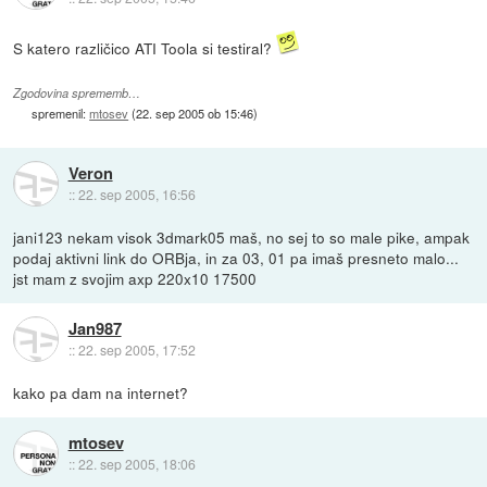
S katero različico ATI Toola si testiral?
Zgodovina sprememb…
spremenil:
mtosev
(
22. sep 2005 ob 15:46
)
Veron
::
22. sep 2005, 16:56
jani123 nekam visok 3dmark05 maš, no sej to so male pike, ampak
podaj aktivni link do ORBja, in za 03, 01 pa imaš presneto malo...
jst mam z svojim axp 220x10 17500
Jan987
::
22. sep 2005, 17:52
kako pa dam na internet?
mtosev
::
22. sep 2005, 18:06