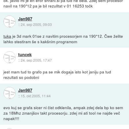
ok. javilo mi je en eror shrani.si pa tud ne dela. Zdej sem procesor
navil na 190*12 pa je bil rezulltat v 01 16253 točk
Jan987
::
24. sep 2005, 09:03
tuka
je 3d mark 01se z navitim procesorjem na 190*12. Čwe želite
lahko stestiram še s kakšnim programom
tuncek
::
24. sep 2005, 17:47
jest mam tud to grafo pa se mik dogaja isto kot janiju pa tud
rezultati so podobni
Jan987
::
15. okt 2005, 11:44
evo kuj se grafa sicer ni čist odklenila, ampak zdej dela bp ko sem
za 18Mhz zmanjšov takt procesorju. zdej mi ati tool ne najde več
napak!!!!