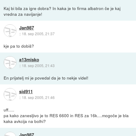
Kaj bi bila za igre dobra? In kaka je to firma albatron če je kaj
vredna za navijanje!
Jan987
::
18. sep 2005, 21:37
kje pa to dobiš?
a13misko
::
18. sep 2005, 21:43
En prijatelj mi je povedal da je to nekje videl!
sid911
::
18. sep 2005, 21:46
uff.....
pa kako zanesljivo je to RES 6600 in RES za 16k....mogoče je bla
kaka avkcija na bolhi?
Jan987