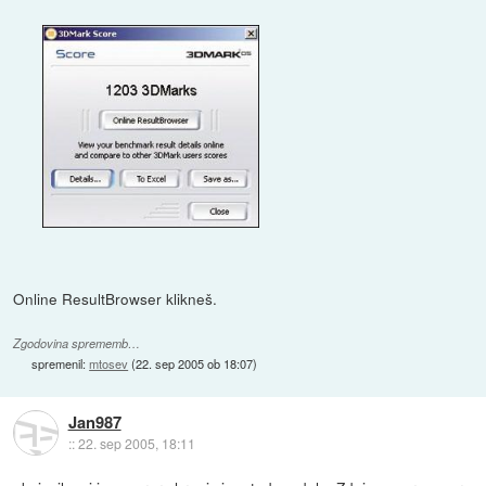
Online ResultBrowser klikneš.
Zgodovina sprememb…
spremenil:
mtosev
(
22. sep 2005 ob 18:07
)
Jan987
::
22. sep 2005, 18:11