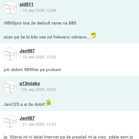
sid911
::
19. sep 2005, 12:48
r9800pro ima že defoult rame na 680
sicer pa če bi bilo vse od frekvenc odvisno...
Jan987
::
19. sep 2005, 15:26
jutr dobim 9800se pa probam
a13misko
::
20. sep 2005, 16:55
Jani123 a si že dobil!
Jan987
::
21. sep 2005, 14:33
ja. Včeraj mi ni delal internet pa še prpelali mi je niso. zdele sem jo