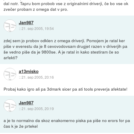
dal notr. Tapru bom probob vse z originalnimi driverji, če bo vse ok
zvečer probam z omega dat v pro.
Jan987
::
21. sep 2005, 19:54
zdej sem jo probov odklen z omega driverji. Pomojem je ratal ker
piše v everestu da je 8 cevovodovsam drugjet razen v driverjih pa
še vedno piše da je 9800se. A je ratal in kako stestiram če so
arfekti?
a13misko
::
21. sep 2005, 20:16
Probaj kako igro ali pa 3dmark sicer pa ati tools preverja afektate!
Jan987
::
21. sep 2005, 20:19
a je to normalno da skoz enakomerno piska pa piše no erors for pa
čas k je že prtekel