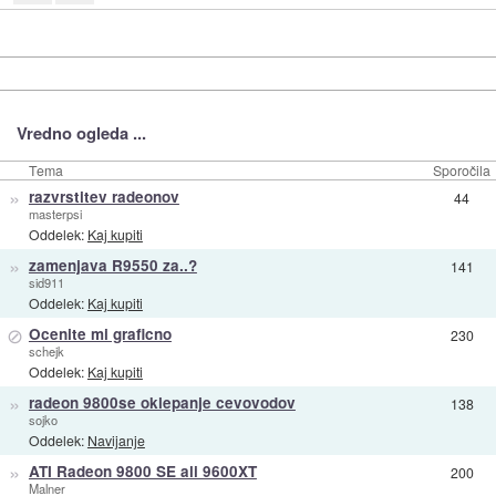
Vredno ogleda ...
Tema
Sporočila
»
razvrstitev radeonov
44
masterpsi
Oddelek:
Kaj kupiti
»
zamenjava R9550 za..?
141
sid911
Oddelek:
Kaj kupiti
⊘
Ocenite mi graficno
230
schejk
Oddelek:
Kaj kupiti
»
radeon 9800se oklepanje cevovodov
138
sojko
Oddelek:
Navijanje
»
ATI Radeon 9800 SE ali 9600XT
200
Malner