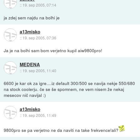
::
19. sep 2005, 07:14
ja zdej sem najdu na bolhi je
a13misko
::
19. sep 2005, 07:36
Ja je na bolhi sam bom verjetno kupil aiw9800pro!
MEDENA
::
19. sep 2005, 11:40
6600 je kar ok za igre....iz default 300/500 se navija nekje 550/680
na stock coolerju. če se še spomnem, ne vem nisem že nekaj
mesecov nič navijal :)
a13misko
::
19. sep 2005, 11:49
9800pro se pa verjetno ne da naviti na take frekvence!ali?