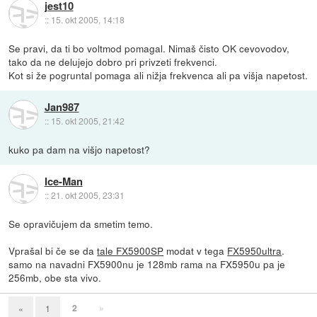
jest10
::
15. okt 2005, 14:18
Se pravi, da ti bo voltmod pomagal. Nimaš čisto OK cevovodov,
tako da ne delujejo dobro pri privzeti frekvenci.
Kot si že pogruntal pomaga ali nižja frekvenca ali pa višja napetost.
Jan987
::
15. okt 2005, 21:42
kuko pa dam na višjo napetost?
Ice-Man
::
21. okt 2005, 23:31
Se opravičujem da smetim temo.
Vprašal bi če se da
tale FX5900SP
modat v tega
FX5950ultra
.
samo na navadni FX5900nu je 128mb rama na FX5950u pa je
256mb, obe sta vivo.
2
»
«
1