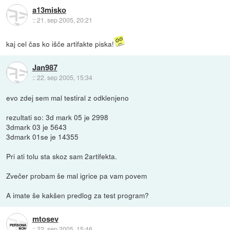
a13misko
::
21. sep 2005, 20:21
kaj cel čas ko išče artifakte piska!
Jan987
::
22. sep 2005, 15:34
evo zdej sem mal testiral z odklenjeno
rezultati so: 3d mark 05 je 2998
3dmark 03 je 5643
3dmark 01se je 14355
Pri ati tolu sta skoz sam 2artifekta.
Zvečer probam še mal igrice pa vam povem
A imate še kakšen predlog za test program?
mtosev
::
22. sep 2005, 15:46