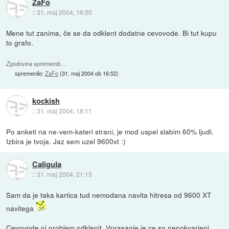
ZaFo
::
31. maj 2004, 16:50
Mene tut zanima, če se da odklent dodatne cevovode. Bi tut kupu
to grafo.
Zgodovina sprememb…
spremenilo:
ZaFo
(
31. maj 2004 ob 16:52
)
kockish
::
31. maj 2004, 18:11
Po anketi na ne-vem-kateri strani, je mod uspel slabim 60% ljudi.
Izbira je tvoja. Jaz sem uzel 9600xt :)
Caligula
::
31. maj 2004, 21:15
Sam da je taka kartica tud nemodana navita hitresa od 9600 XT
navitega
Cevovode ni problem odklenit. Vprasanje je ce so nepokvarjeni.