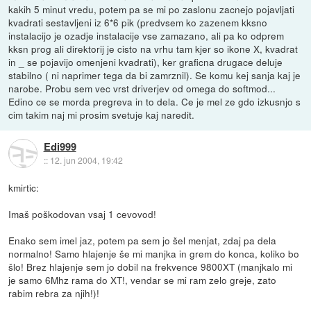
kakih 5 minut vredu, potem pa se mi po zaslonu zacnejo pojavljati
kvadrati sestavljeni iz 6*6 pik (predvsem ko zazenem kksno
instalacijo je ozadje instalacije vse zamazano, ali pa ko odprem
kksn prog ali direktorij je cisto na vrhu tam kjer so ikone X, kvadrat
in _ se pojavijo omenjeni kvadrati), ker graficna drugace deluje
stabilno ( ni naprimer tega da bi zamrznil). Se komu kej sanja kaj je
narobe. Probu sem vec vrst driverjev od omega do softmod...
Edino ce se morda pregreva in to dela. Ce je mel ze gdo izkusnjo s
cim takim naj mi prosim svetuje kaj naredit.
Edi999
::
12. jun 2004, 19:42
kmirtic:
Imaš poškodovan vsaj 1 cevovod!
Enako sem imel jaz, potem pa sem jo šel menjat, zdaj pa dela
normalno! Samo hlajenje še mi manjka in grem do konca, koliko bo
šlo! Brez hlajenje sem jo dobil na frekvence 9800XT (manjkalo mi
je samo 6Mhz rama do XT!, vendar se mi ram zelo greje, zato
rabim rebra za njih!)!