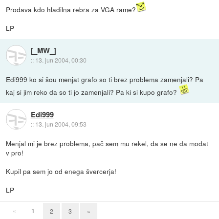
Prodava kdo hladilna rebra za VGA rame?
LP
[_MW_]
::
13. jun 2004, 00:30
Edi999 ko si šou menjat grafo so ti brez problema zamenjali? Pa
kaj si jim reko da so ti jo zamenjali? Pa ki si kupo grafo?
Edi999
::
13. jun 2004, 09:53
Menjal mi je brez problema, pač sem mu rekel, da se ne da modat
v pro!
Kupil pa sem jo od enega švercerja!
LP
«
1
2
3
»