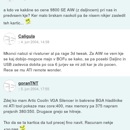
a kdo ve kakšne so cene 9800 SE AIW (z daljincem) pri nas in
predvsem kje? Ker malo brskam naokoli pa še nisem nikjer zasledil
teh kartic...
Caligula
::
4. jun 2004, 14:38
Mkonci nalozi si rivatuner al pa rage 3d tweak. Za AIW ne vem kje
se kaj dobijo-mogoce majo v BOFu se kako, se pa posebi Daljinc in
USB zadevca dobita po cca 6 jurjev se mi zdi kar je zlo pocen.
Rece se mu ATI remote wonder.
goranTNT
::
5. jun 2004, 17:55
Zdej ko mam Artic Coolin VGA Silencer in bakrene BGA hladilnike
mi ATI tool pokaze max core:400, max memory pa 375 napram
prejsnih 380/350. Drugace grejo se hitreje.
Tko da se ta kartica da tud precej fino navit. Racunam nekje
420/385.