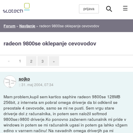
☰
Forum
»
Navijanje
»
radeon 9800se oklepanje cevovodov
radeon 9800se oklepanje cevovodov
«
1
2
3
»
sojko
::
31. maj 2004, 07:34
Mam problem,kupil sem kartico saphire radeon 9800se 128MB
256bit, z interneta sm pobral omega driverje da bi odklenil se
preostale 4 cevovode, samo se mi ne pusti. Sem vrgu stare
driverje dol z računalnika, in potem sem naložil softmod
9800se>9800 driverje.Ko ponovno zaženem računalnik mi pride v
windows in potem se mi računalnik ugasi in potem ga lahko vžgem
edino v varnem načinu! Na navadnih omega driverjih pa mi