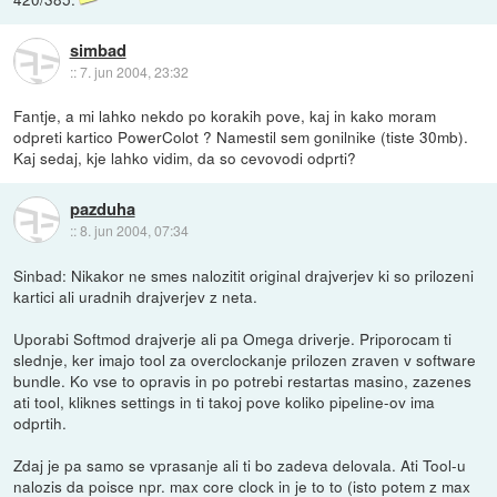
simbad
::
7. jun 2004, 23:32
Fantje, a mi lahko nekdo po korakih pove, kaj in kako moram
odpreti kartico PowerColot ? Namestil sem gonilnike (tiste 30mb).
Kaj sedaj, kje lahko vidim, da so cevovodi odprti?
pazduha
::
8. jun 2004, 07:34
Sinbad: Nikakor ne smes nalozitit original drajverjev ki so prilozeni
kartici ali uradnih drajverjev z neta.
Uporabi Softmod drajverje ali pa Omega driverje. Priporocam ti
slednje, ker imajo tool za overclockanje prilozen zraven v software
bundle. Ko vse to opravis in po potrebi restartas masino, zazenes
ati tool, kliknes settings in ti takoj pove koliko pipeline-ov ima
odprtih.
Zdaj je pa samo se vprasanje ali ti bo zadeva delovala. Ati Tool-u
nalozis da poisce npr. max core clock in je to to (isto potem z max