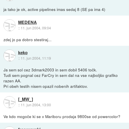
ja tako je ok, active pipelines imas sedaj 8 (SE pa ima 4)
MEDENA
::
11. jun 2004, 09:04
zdej jo pa dobro stestiraj...
keko
::
11. jun 2004, 11:19
Ja sem sol cez 3dmark2003 in sem dobil 5406 točk.
Tudi sem pognal cez FarCry in sem dal na vse najboljšo grafiko
razen AA.
Pri obeh testih nisem opazil nobenih artifaktov.
[_MW_]
::
11. jun 2004, 13:00
Ve kdo mogoče ki se v Mariboru prodaja 9800se od powercolor?