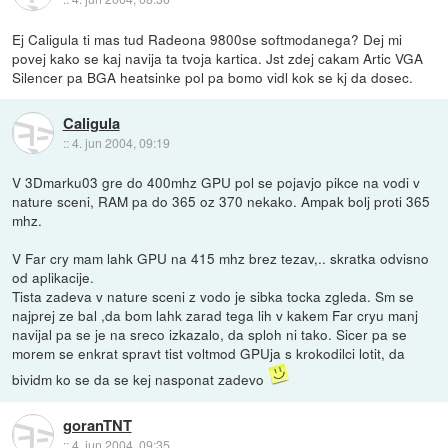
Ej Caligula ti mas tud Radeona 9800se softmodanega? Dej mi
povej kako se kaj navija ta tvoja kartica. Jst zdej cakam Artic VGA
Silencer pa BGA heatsinke pol pa bomo vidl kok se kj da dosec.
Caligula
::
4. jun 2004, 09:19
V 3Dmarku03 gre do 400mhz GPU pol se pojavjo pikce na vodi v
nature sceni, RAM pa do 365 oz 370 nekako. Ampak bolj proti 365
mhz.
V Far cry mam lahk GPU na 415 mhz brez tezav,.. skratka odvisno
od aplikacije.
Tista zadeva v nature sceni z vodo je sibka tocka zgleda. Sm se
najprej ze bal ,da bom lahk zarad tega lih v kakem Far cryu manj
navijal pa se je na sreco izkazalo, da sploh ni tako. Sicer pa se
morem se enkrat spravt tist voltmod GPUja s krokodilci lotit, da
bividm ko se da se kej nasponat zadevo
goranTNT
::
4. jun 2004, 09:35