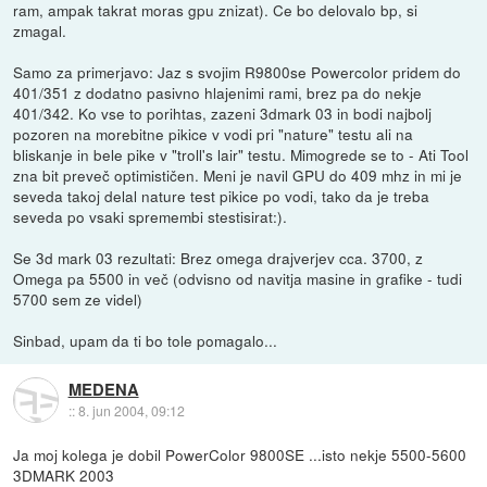
ram, ampak takrat moras gpu znizat). Ce bo delovalo bp, si
zmagal.
Samo za primerjavo: Jaz s svojim R9800se Powercolor pridem do
401/351 z dodatno pasivno hlajenimi rami, brez pa do nekje
401/342. Ko vse to porihtas, zazeni 3dmark 03 in bodi najbolj
pozoren na morebitne pikice v vodi pri "nature" testu ali na
bliskanje in bele pike v "troll's lair" testu. Mimogrede se to - Ati Tool
zna bit preveč optimističen. Meni je navil GPU do 409 mhz in mi je
seveda takoj delal nature test pikice po vodi, tako da je treba
seveda po vsaki spremembi stestisirat:).
Se 3d mark 03 rezultati: Brez omega drajverjev cca. 3700, z
Omega pa 5500 in več (odvisno od navitja masine in grafike - tudi
5700 sem ze videl)
Sinbad, upam da ti bo tole pomagalo...
MEDENA
::
8. jun 2004, 09:12
Ja moj kolega je dobil PowerColor 9800SE ...isto nekje 5500-5600
3DMARK 2003