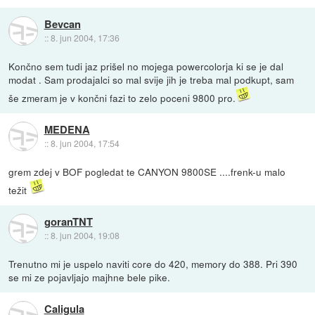
Bevcan
::
8. jun 2004, 17:36
Končno sem tudi jaz prišel no mojega powercolorja ki se je dal
modat . Sam prodajalci so mal svije jih je treba mal podkupt, sam
še zmeram je v končni fazi to zelo poceni 9800 pro.
MEDENA
::
8. jun 2004, 17:54
grem zdej v BOF pogledat te CANYON 9800SE ....frenk-u malo
težit
goranTNT
::
8. jun 2004, 19:08
Trenutno mi je uspelo naviti core do 420, memory do 388. Pri 390
se mi ze pojavljajo majhne bele pike.
Caligula