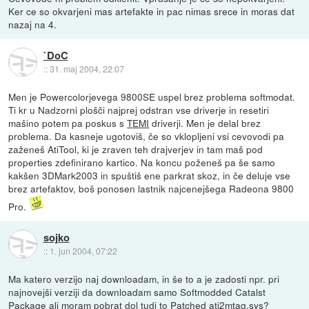
Ker ce so okvarjeni mas artefakte in pac nimas srece in moras dat
nazaj na 4.
`DoC
::
31. maj 2004, 22:07
Men je Powercolorjevega 9800SE uspel brez problema softmodat.
Ti kr u Nadzorni plošči najprej odstran vse driverje in resetiri
mašino potem pa poskus s
TEMI
driverji. Men je delal brez
problema. Da kasneje ugotoviš, če so vklopljeni vsi cevovodi pa
zaženeš AtiTool, ki je zraven teh drajverjev in tam maš pod
properties zdefinirano kartico. Na koncu poženeš pa še samo
kakšen 3DMark2003 in spuštiš ene parkrat skoz, in če deluje vse
brez artefaktov, boš ponosen lastnik najcenejšega Radeona 9800
Pro.
sojko
::
1. jun 2004, 07:22
Ma katero verzijo naj downloadam, in še to a je zadosti npr. pri
najnovejši verziji da downloadam samo Softmodded Catalst
Package ali moram pobrat dol tudi to Patched ati2mtag.sys?