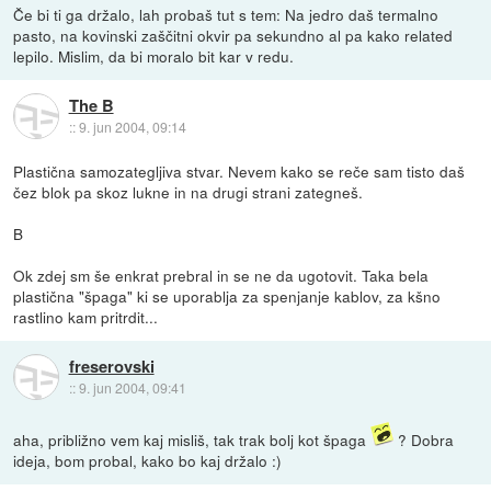
Če bi ti ga držalo, lah probaš tut s tem: Na jedro daš termalno
pasto, na kovinski zaščitni okvir pa sekundno al pa kako related
lepilo. Mislim, da bi moralo bit kar v redu.
The B
::
9. jun 2004, 09:14
Plastična samozategljiva stvar. Nevem kako se reče sam tisto daš
čez blok pa skoz lukne in na drugi strani zategneš.
B
Ok zdej sm še enkrat prebral in se ne da ugotovit. Taka bela
plastična "špaga" ki se uporablja za spenjanje kablov, za kšno
rastlino kam pritrdit...
freserovski
::
9. jun 2004, 09:41
aha, približno vem kaj misliš, tak trak bolj kot špaga
? Dobra
ideja, bom probal, kako bo kaj držalo :)