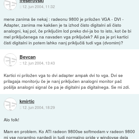
freserovski
::
12. jun 2004, 11:32
mene zanima še nekaj : radeonu 9800 je priložen VGA - DVI -
Adapter, zanima me kakšen je ta izhod čisto digitalni ali čisto
analogni, kaj pol, če priključim lcd preko dvi-ja bo to isto, kot če bi
mel priključenega na navaden vga priključek? Ali pa je pri kartici
čisti digitalni in potem lahko nanj priključiš tudi vga (dvomim)?
Bevcan
::
12. jun 2004, 13:43
Kartici ni priložen vga to dvi adapter ampak dvi to vga. Dvi se
prilagaja monitorju če je nanj priključen analogni monitor pač
pošilja analogni signal če pa je digitalni pa digitalnega. Se mi zdi.
kmirtic
::
12. jun 2004, 18:29
Alo folk!
Mam en problem. Ko ATI radeon 9800se softmodam v radeon 9800
mi vse noramlno nardedi in tudi normalno pride v windovse dela