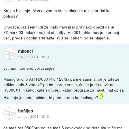
Kaj pa hlajenje. Mas navadno stock hlajenje al si gor dal kaj
bolsga?
Drugace, jaz sem tudi ze malo navijal in pravtako opazil da je
3Dmark 03 nekako najbol obcutljiv. V 2001 lahko navijem precej
vec, preden dobim artefakte. Will se, cakam bolse hlajenje.
mkonci
::
4. jun 2004, 10:13
Jst mam tud eno vprašanje?
Mam grafično ATI R9800 Pro 128Mb pa me zanima, če je tuki že
odklenjenih 8 vodov? pa če morda veste, če se jo da navit na
R9800XT in kako, kateri driverji, kateri program za navit, mal opisa
Hlajenje je sedaj obično, bi potem rabu kej bolšega?
boštjan
::
4. jun 2004, 10:18
če maš res 9800pro,pol že maš 8 cevovodov po defaultu in če ma