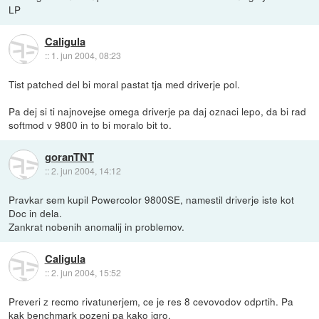
LP
Caligula
::
1. jun 2004, 08:23
Tist patched del bi moral pastat tja med driverje pol.
Pa dej si ti najnovejse omega driverje pa daj oznaci lepo, da bi rad
softmod v 9800 in to bi moralo bit to.
goranTNT
::
2. jun 2004, 14:12
Pravkar sem kupil Powercolor 9800SE, namestil driverje iste kot
Doc in dela.
Zankrat nobenih anomalij in problemov.
Caligula
::
2. jun 2004, 15:52
Preveri z recmo rivatunerjem, ce je res 8 cevovodov odprtih. Pa
kak benchmark pozeni pa kako igro.