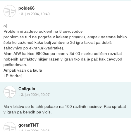
polde66
::
3. jun 2004, 19:40
oj
Problem ni zadevo odklent na 8 cevovodov
problem se tud ne pogaže v kakem pcmarku, ampak nastane lahko
šele ko zaženeš kako bolj zahtevno 3d igro takrat pa dobiš
šahovnivo po ekranu(kvadratke).
Mam AIW katrico 9800se pa mam v 3d 03 marku odličen rezultat
nobenih artifaktov nikjer razen v igrah tko da je pač kak cevovod
poškodovan.
Ampak važn da laufa
LP Andrej
Caligula
::
3. jun 2004, 20:07
Ma v bistvu se to lahk pokaze na 100 razlinih nacinov. Pac sprobat
v igrah pa bencih pa vidis.
goranTNT
::
4. jun 2004, 08:36