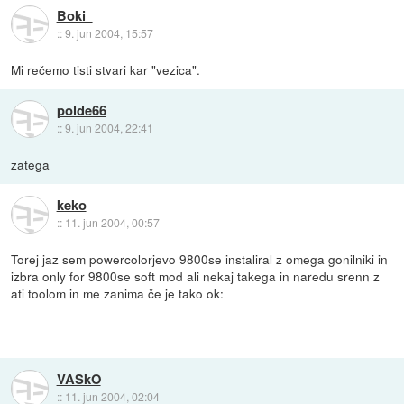
Boki_
::
9. jun 2004, 15:57
Mi rečemo tisti stvari kar "vezica".
polde66
::
9. jun 2004, 22:41
zatega
keko
::
11. jun 2004, 00:57
Torej jaz sem powercolorjevo 9800se instaliral z omega gonilniki in
izbra only for 9800se soft mod ali nekaj takega in naredu srenn z
ati toolom in me zanima če je tako ok:
VASkO
::
11. jun 2004, 02:04