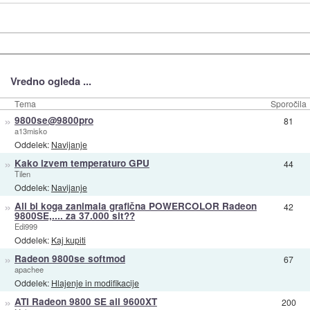
Vredno ogleda ...
Tema
Sporočila
»
9800se@9800pro
81
a13misko
Oddelek:
Navijanje
»
Kako izvem temperaturo GPU
44
Tilen
Oddelek:
Navijanje
»
Ali bi koga zanimala grafična POWERCOLOR Radeon
42
9800SE,.... za 37.000 sit??
Edi999
Oddelek:
Kaj kupiti
»
Radeon 9800se softmod
67
apachee
Oddelek:
Hlajenje in modifikacije
»
ATI Radeon 9800 SE ali 9600XT
200