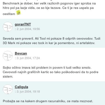
Benchmark je dober, ker velik razlicnih pogonov iger sproba na
hitro pol pa lazje vidis, ce so kje tezave. Ce ti je res uspelo pa
cestitam
goranTNT
::
2. jun 2004, 19:56
Seveda sem preveril. Ati Tool mi pokaze 8 odprtih cevovodov. Tudi
3D Mark mi pokaze vec tock in kar je pomembno, ni artefaktov.
Bevcan
::
3. jun 2004, 17:24
Sojko očitno imava isti problem in povem ti tudi veliko smolo.
Cevovodi najnih grafičnih kartic so tako poškodovani da to podre
sistem.
Caligula
::
3. jun 2004, 19:18
Probajta se na kakem drugem racunalniku, ce mata moznost.