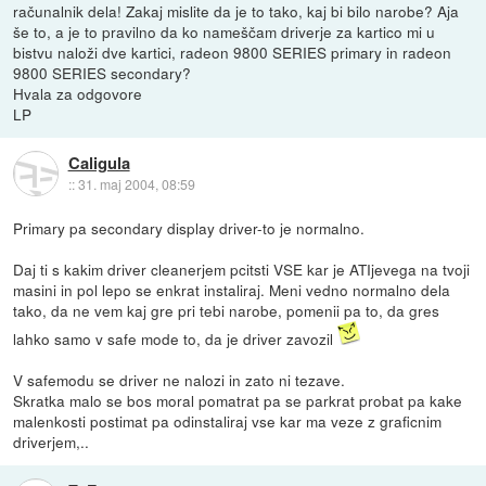
računalnik dela! Zakaj mislite da je to tako, kaj bi bilo narobe? Aja
še to, a je to pravilno da ko nameščam driverje za kartico mi u
bistvu naloži dve kartici, radeon 9800 SERIES primary in radeon
9800 SERIES secondary?
Hvala za odgovore
LP
Caligula
::
31. maj 2004, 08:59
Primary pa secondary display driver-to je normalno.
Daj ti s kakim driver cleanerjem pcitsti VSE kar je ATIjevega na tvoji
masini in pol lepo se enkrat instaliraj. Meni vedno normalno dela
tako, da ne vem kaj gre pri tebi narobe, pomenii pa to, da gres
lahko samo v safe mode to, da je driver zavozil
V safemodu se driver ne nalozi in zato ni tezave.
Skratka malo se bos moral pomatrat pa se parkrat probat pa kake
malenkosti postimat pa odinstaliraj vse kar ma veze z graficnim
driverjem,..