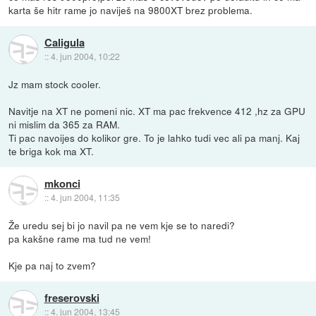
karta še hitr rame jo naviješ na 9800XT brez problema.
Caligula
::
4. jun 2004, 10:22
Jz mam stock cooler.
Navitje na XT ne pomeni nic. XT ma pac frekvence 412 ,hz za GPU
ni mislim da 365 za RAM.
Ti pac navoijes do kolikor gre. To je lahko tudi vec ali pa manj. Kaj
te briga kok ma XT.
mkonci
::
4. jun 2004, 11:35
Že uredu sej bi jo navil pa ne vem kje se to naredi?
pa kakšne rame ma tud ne vem!
Kje pa naj to zvem?
freserovski
::
4. jun 2004, 13:45