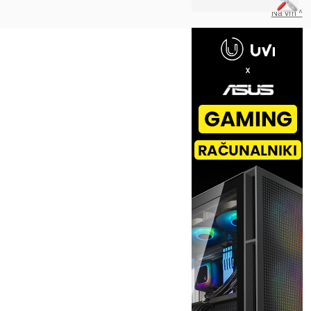
Na vrh ^