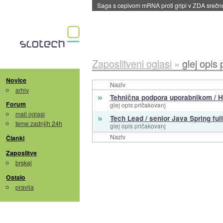
Saga s cepivom mRNA proti gripi v ZDA sreč
Zaposlitveni oglasi
»
glej opis
Novice
Naziv
arhiv
»
Tehnična podpora uporabnikom / H
Forum
glej opis pričakovanj
mali oglasi
»
Tech Lead / senior Java Spring full
teme zadnjih 24h
glej opis pričakovanj
Naziv
Članki
Zaposlitve
brskaj
Ostalo
pravila