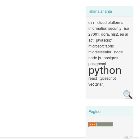
Iskana znanja
c++
cloud platforms
information security
iso
27001, dora, nis2, eu ai
act
javascript
microsoft fabric
middle/senior
node
node.js
postgres
postgresql
python
react
typescript
več znanj
Pogledi