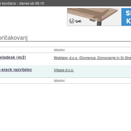
no končana
::
danes ob 06:10
 pričakovanj
Iskalec
elpdesk (m/ž)
Webtasy, d.o.o. (Domenca, Domovanje in Si-Shel
-stack razvijalec
Vitasis d.o.o.
Iskalec