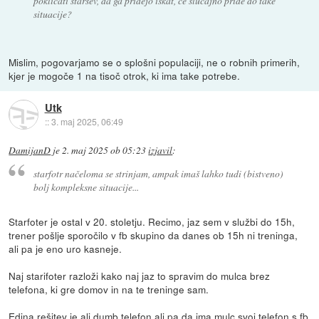
poklicati staršev, da ga pridejo iskat, če slučajno pride do take
situacije?
Mislim, pogovarjamo se o splošni populaciji, ne o robnih primerih,
kjer je mogoče 1 na tisoč otrok, ki ima take potrebe.
Utk
::
3. maj 2025, 06:49
DamijanD
je
2. maj 2025 ob 05:23
izjavil
:
starfotr načeloma se strinjam, ampak imaš lahko tudi (bistveno)
bolj kompleksne situacije...
Starfoter je ostal v 20. stoletju. Recimo, jaz sem v službi do 15h,
trener pošlje sporočilo v fb skupino da danes ob 15h ni treninga,
ali pa je eno uro kasneje.
Naj starifoter razloži kako naj jaz to spravim do mulca brez
telefona, ki gre domov in na te treninge sam.
Edina rešitev je ali dumb telefon ali pa da ima mulc svoj telefon s fb