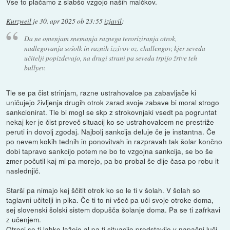
Vse to plačamo z slabšo vzgojo naših malčkov.
Kurzweil
je
30. apr 2025 ob 23:55
izjavil
:
Da ne omenjam snemanja raznega teroriziranja otrok,
nadlegovanja sošolk in raznih izzivov oz. challengov, kjer seveda
učitelji popizdevajo, na drugi strani pa seveda trpijo žrtve teh
bullyev.
Tle se pa čist strinjam, razne ustrahovalce pa zabavljače ki
uničujejo življenja drugih otrok zarad svoje zabave bi moral strogo
sankcionirat. Tle bi mogl se skp z strokovnjaki vsedt pa pogruntat
nekaj ker je čist preveč situacij ko se ustrahovalcem ne prestriže
peruti in dovolj zgodaj. Najbolj sankcija deluje če je instantna. Če
po nevem kokih tednih in ponovitvah in razpravah tak šolar končno
dobi tapravo sankcijo potem ne bo to vzgojna sankcija, se bo še
zmer počutil kaj mi pa morejo, pa bo probal še dlje časa po robu it
naslednjič.
Starši pa nimajo kej ščitit otrok ko so le ti v šolah. V šolah so
taglavni učitelji in pika. Če ti to ni všeč pa uči svoje otroke doma,
sej slovenski šolski sistem dopušča šolanje doma. Pa se ti zafrkavi
z učenjem.
Otroci se ti lahko lažejo al pa ti situacijo predstavijo v napačni luči,