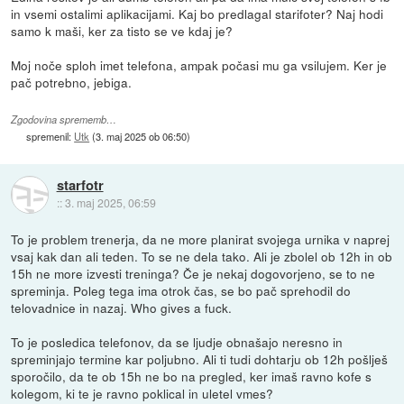
in vsemi ostalimi aplikacijami. Kaj bo predlagal starifoter? Naj hodi
samo k maši, ker za tisto se ve kdaj je?
Moj noče sploh imet telefona, ampak počasi mu ga vsilujem. Ker je
pač potrebno, jebiga.
Zgodovina sprememb…
spremenil:
Utk
(
3. maj 2025 ob 06:50
)
starfotr
::
3. maj 2025, 06:59
To je problem trenerja, da ne more planirat svojega urnika v naprej
vsaj kak dan ali teden. To se ne dela tako. Ali je zbolel ob 12h in ob
15h ne more izvesti treninga? Če je nekaj dogovorjeno, se to ne
spreminja. Poleg tega ima otrok čas, se bo pač sprehodil do
telovadnice in nazaj. Who gives a fuck.
To je posledica telefonov, da se ljudje obnašajo neresno in
spreminjajo termine kar poljubno. Ali ti tudi dohtarju ob 12h pošlješ
sporočilo, da te ob 15h ne bo na pregled, ker imaš ravno kofe s
kolegom, ki te je ravno poklical in uletel vmes?