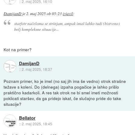
::
2. maj 2025, 16:10
DamijanD
je
2. maj 2025 ob 05:23
izjavil
:
starfotr načeloma se strinjam, ampak imaš lahko tudi (bistveno)
bolj kompleksne situacije...
Kot na primer?
DamijanD
::
2. maj 2025, 18:37
Poznam primer, ko je imel (no saj jih ima še vedno) otrok strašne
težave s koleni. Do (delnega) izpaha pogačice je lahko prišlo
praktično kadarkoli. A res tak otrok ne bi smel imeti možnosti
poklicati staršev, da ga pridejo iskat, če slučajno pride do take
situacije?
Bellator
::
2. maj 2025, 18:45