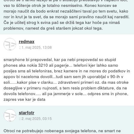
vso to ščitenje otrok je totalno nesmiselno. Konec koncev se
morajo naučit da bodo enkrat nezaščiteni taval po tem svetu, kako
nor in krut je ta svet, da se morajo sami pravilno naučit kaj narediti.
Če je učitelj strog k svina pač se držiš tega kar hoče pa nimaš
problemov, namest da greš staršem jokcat okol tega.
redmax
::
1. maj 2025, 13:08
smarphone bi prepovedal, kar pa nebi prepovedal so stupid
phones aka nokia 3210 ali pagerje... telefoni kjer lahko samo
posljes sms ali telefoniras, brez kamere in ne mores do podatkov in
appov bi naceloma dovolil...tudi sam sem jih uporabljal v 90-ih v
soli......kakor pise v clanku... zdravstveni primeri oz. da mas otroke
dosegljive v primeru nujnosti, s tem resis problem diktature, da ne
dovolis telefonov..... ali pa jammerje v sole... odpres sms in phone,
zapres vse kar je data
starfotr
::
2. maj 2025, 03:15
Otroci ne potrebujejo nobenega svojega telefona, ne smart ne