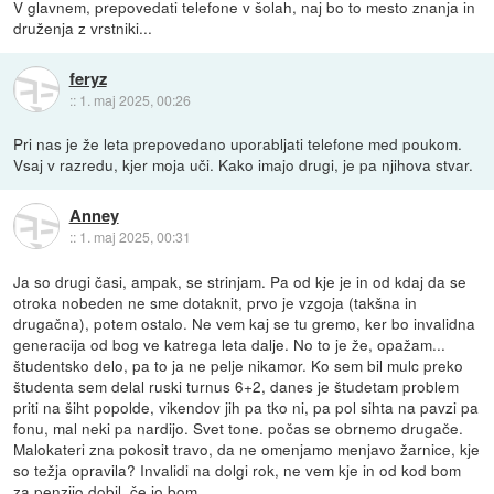
V glavnem, prepovedati telefone v šolah, naj bo to mesto znanja in
druženja z vrstniki...
feryz
::
1. maj 2025, 00:26
Pri nas je že leta prepovedano uporabljati telefone med poukom.
Vsaj v razredu, kjer moja uči. Kako imajo drugi, je pa njihova stvar.
Anney
::
1. maj 2025, 00:31
Ja so drugi časi, ampak, se strinjam. Pa od kje je in od kdaj da se
otroka nobeden ne sme dotaknit, prvo je vzgoja (takšna in
drugačna), potem ostalo. Ne vem kaj se tu gremo, ker bo invalidna
generacija od bog ve katrega leta dalje. No to je že, opažam...
študentsko delo, pa to ja ne pelje nikamor. Ko sem bil mulc preko
študenta sem delal ruski turnus 6+2, danes je študetam problem
priti na šiht popolde, vikendov jih pa tko ni, pa pol sihta na pavzi pa
fonu, mal neki pa nardijo. Svet tone. počas se obrnemo drugače.
Malokateri zna pokosit travo, da ne omenjamo menjavo žarnice, kje
so težja opravila? Invalidi na dolgi rok, ne vem kje in od kod bom
za penzijo dobil, če jo bom.