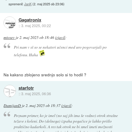
spremenil:
JanK
(
2. maj 2025 ob 23:06
)
Gagatronix
::
3. maj 2025, 00:22
mtosev
je
2. maj 2025 ob 18:46
izjavil
:
Pri nam v sš so se nekateri učenci med uro pogovarjali po
telefonu. Haha
Na kaksno zblojeno srednjo solo si to hodil ?
starfotr
::
3. maj 2025, 06:36
DamijanD
je
2. maj 2025 ob 18:37
izjavil
:
Poznam primer, ko je imel (no saj jih ima še vedno) otrok strašne
težave s koleni. Do (delnega) izpaha pogačice je lahko prišlo
praktično kadarkoli. A res tak otrok ne bi smel imeti možnosti