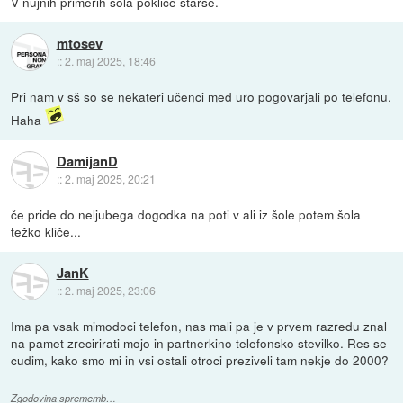
V nujnih primerih šola pokliče starše.
mtosev
::
2. maj 2025, 18:46
Pri nam v sš so se nekateri učenci med uro pogovarjali po telefonu.
Haha
DamijanD
::
2. maj 2025, 20:21
če pride do neljubega dogodka na poti v ali iz šole potem šola
težko kliče...
JanK
::
2. maj 2025, 23:06
Ima pa vsak mimodoci telefon, nas mali pa je v prvem razredu znal
na pamet zrecirirati mojo in partnerkino telefonsko stevilko. Res se
cudim, kako smo mi in vsi ostali otroci preziveli tam nekje do 2000?
Zgodovina sprememb…