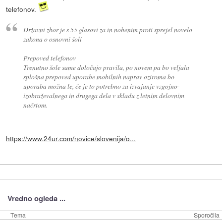
telefonov.
Državni zbor je s 55 glasovi za in nobenim proti sprejel novelo
zakona o osnovni šoli
Prepoved telefonov
Trenutno šole same določajo pravila, po novem pa bo veljala
splošna prepoved uporabe mobilnih naprav oziroma bo
uporaba možna le, če je to potrebno za izvajanje vzgojno-
izobraževalnega in drugega dela v skladu z letnim delovnim
načrtom.
https://www.24ur.com/novice/slovenija/o...
Vredno ogleda ...
Tema
Sporočila