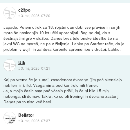
c23po
::
3. maj 2025, 07:20
Japade. Potem otrok za 18. rojstni dan dobi vse pravice in se jih
mora še naslednjih 10 let učiti uporabljati. Bog ne daj, da s
šestnajstimi gre v službo. Danes brez telefonske številke še na
javni WC ne moreš, ne pa v življenje. Lahko pa Starfotr reče, da je
problem v wcjih in zahteva korenite spremembe v družbi. Lahko.
Utk
::
3. maj 2025, 07:21
Kaj pa vreme če je zunaj, zasedenost dvorane (jim pač skenslajo
nek termin), itd. Vsega nima pod kontrolo niti trener.
Ja, v mojih časih smo pač včasih prišli, in če ni bilo 15 min
nobenga, šli domov. Takrat ko so bli treningi in dvorane zastonj.
Danes pa to niso več heci.
Bellator
::
3. maj 2025, 07:37