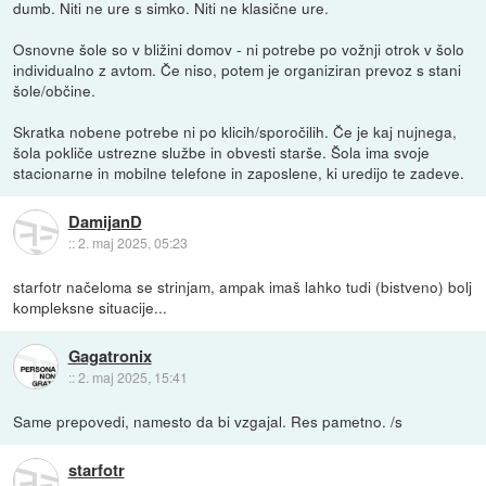
dumb. Niti ne ure s simko. Niti ne klasične ure.
Osnovne šole so v bližini domov - ni potrebe po vožnji otrok v šolo
individualno z avtom. Če niso, potem je organiziran prevoz s stani
šole/občine.
Skratka nobene potrebe ni po klicih/sporočilih. Če je kaj nujnega,
šola pokliče ustrezne službe in obvesti starše. Šola ima svoje
stacionarne in mobilne telefone in zaposlene, ki uredijo te zadeve.
DamijanD
::
2. maj 2025, 05:23
starfotr načeloma se strinjam, ampak imaš lahko tudi (bistveno) bolj
kompleksne situacije...
Gagatronix
::
2. maj 2025, 15:41
Same prepovedi, namesto da bi vzgajal. Res pametno. /s
starfotr