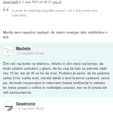
DamijanD
je
2. maj 2025 ob 20:21
izjavil
:
če pride do neljubega dogodka na poti v ali iz šole potem šola
težko kliče...
Morda sem napačno zastopil, da zakon omejuje rabo mobilnikov v
šoli.
Machete
::
3. maj 2025, 07:42
Čim več naj bodo na telefonu, tiktoku in čim manj naj berejo, da
bodo totalno zadušeni v glavo, da bo vsaj še kdo za sekrete cistit
cez 10 let, ker jih AI ne bo še znal. Problem je samo, da bo pešcica
(elita) ki bo vodila svet, morala delati s temi brainrot osebami, vemo
pa, da bodo neuporabni in nekoristni balast civilizacije in nekako
bo treba poseči v volilno in roditeljsko pravico, ker ne bi smela biti
več samoumevna.
Gagatronix
::
3. maj 2025, 09:53