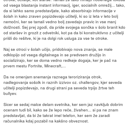
od vsega blastanja instant informacij, iger, socialnih omrežij... tako,
da si lahko samo predstavljate, kako absorbirajo informacije v
šolah in kako zraven popizdevajo učitelji, ki so iz leta v leto bolj
nemočni, ker se tamali vedno bolj zavedajo pravic in vse manj
dolžnosti. Sej prej zgodi, da pride svojega sončka v šolo branit kdo
od staršev in grozit z odvetniki, kot pa da bi konstruktivno z učitelji
prišli do rešitve, ki je na dolgi rok usluga za vse te otroke.
Naj se otroci v šolah učijo, pridobivajo nova znanja, se male
odklopijo od vsega digitalnega in se predvsem družijo in
socializirajo, ker se doma vedno redkeje dogaja, ker je pač na
prvem mestu Fortnite, Minecraft,...
Da ne omenjam snemanja raznega teroriziranja otrok,
nadlegovanja sošolk in raznih izzivov oz. challengov, kjer seveda
učitelji popizdevajo, na drugi strani pa seveda trpijo žrtve teh
bullyev.
Sicer se sedaj malce delam svetnika, ker sem jaz navkljub dobrim
ocenam tudi bil, kako se že lepo reče, živahen... si pa ne znam
predstavljat, da bi že takrat imel telefon, ker sem že zaradi
računalnika kdaj pozabil na kakšno obveznost.