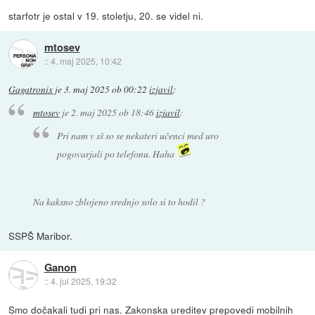
starfotr je ostal v 19. stoletju, 20. se videl ni.
mtosev
::
4. maj 2025, 10:42
Gagatronix
je
3. maj 2025 ob 00:22
izjavil
:
mtosev
je
2. maj 2025 ob 18:46
izjavil
:
Pri nam v sš so se nekateri učenci med uro
pogovarjali po telefonu. Haha
Na kaksno zblojeno srednjo solo si to hodil ?
SSPŠ Maribor.
Ganon
::
4. jul 2025, 19:32
Smo dočakali tudi pri nas. Zakonska ureditev prepovedi mobilnih