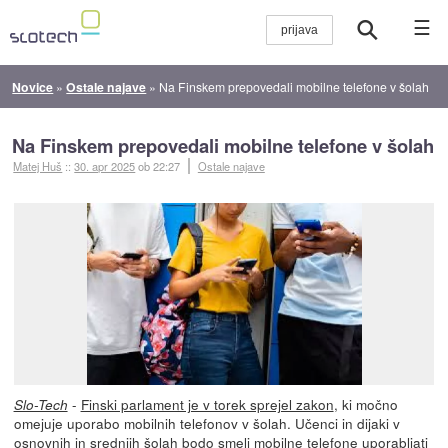
☰
Novice
»
Ostale najave
»
Na Finskem prepovedali mobilne telefone v šolah
Na Finskem prepovedali mobilne telefone v šolah
Matej Huš
::
30. apr 2025
ob 22:27
Ostale najave
-
Finski parlament je v torek sprejel zakon
, ki močno
Slo-Tech
omejuje uporabo mobilnih telefonov v šolah. Učenci in dijaki v
osnovnih in srednjih šolah bodo smeli mobilne telefone uporabljati