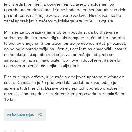
le v izrednih primerih z dovoljenjem učiteljev, v splošnem pa
uporaba ne bo dovoljena. Izjeme bodo na primer interaktivno delo
pri urah pouka ali nujne zdravstvene zadeve. Novi zakon se bo
začel uporabljati z začetkom šolskega leta, to je 1. avgusta.
Minister za izobraževanje je ob tem poudaril, da bo država še
vedno spodbujala razvoj digitalnih kompetenc, četudi bo uporaba
telefonov omejena. S tem zakonom želijo učencem dati priložnost,
da se bolje osredotočijo na učenje, učiteljem pa omogočiti ustvariti
mirno okolje, ki spodbuja učenje. Zakon rešuje tudi problem
sankcioniranja, saj imajo učitelji po novem dovoljenje, da telefon
učencem zaplenijo, če z njim motijo pouk.
Finska ni prva država, ki je začela omejevati uporabo telefonov v
šolah. Danska jih je že prepovedala, podobno zakonodajo je
sprejela tudi Francija. Države omejujejo tudi uporabo družbenih
omrežij, ki so na primer na Norveškem prepovedana za mlajše od
15 let.
28 komentarjev