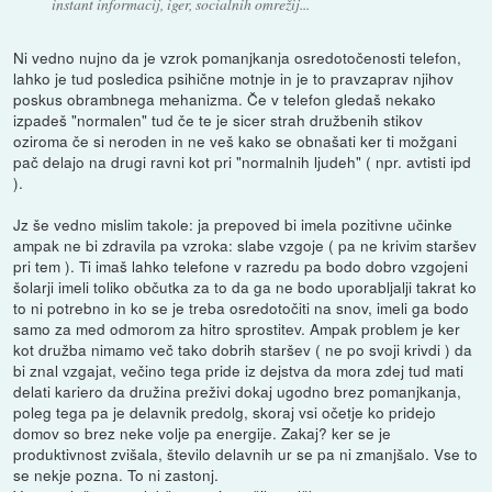
instant informacij, iger, socialnih omrežij...
Ni vedno nujno da je vzrok pomanjkanja osredotočenosti telefon,
lahko je tud posledica psihične motnje in je to pravzaprav njihov
poskus obrambnega mehanizma. Če v telefon gledaš nekako
izpadeš "normalen" tud če te je sicer strah družbenih stikov
oziroma če si neroden in ne veš kako se obnašati ker ti možgani
pač delajo na drugi ravni kot pri "normalnih ljudeh" ( npr. avtisti ipd
).
Jz še vedno mislim takole: ja prepoved bi imela pozitivne učinke
ampak ne bi zdravila pa vzroka: slabe vzgoje ( pa ne krivim staršev
pri tem ). Ti imaš lahko telefone v razredu pa bodo dobro vzgojeni
šolarji imeli toliko občutka za to da ga ne bodo uporabljalji takrat ko
to ni potrebno in ko se je treba osredotočiti na snov, imeli ga bodo
samo za med odmorom za hitro sprostitev. Ampak problem je ker
kot družba nimamo več tako dobrih staršev ( ne po svoji krivdi ) da
bi znal vzgajat, večino tega pride iz dejstva da mora zdej tud mati
delati kariero da družina preživi dokaj ugodno brez pomanjkanja,
poleg tega pa je delavnik predolg, skoraj vsi očetje ko pridejo
domov so brez neke volje pa energije. Zakaj? ker se je
produktivnost zvišala, število delavnih ur se pa ni zmanjšalo. Vse to
se nekje pozna. To ni zastonj.