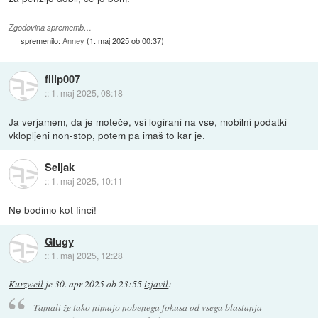
Zgodovina sprememb…
spremenilo:
Anney
(
1. maj 2025 ob 00:37
)
filip007
::
1. maj 2025, 08:18
Ja verjamem, da je moteče, vsi logirani na vse, mobilni podatki
vklopljeni non-stop, potem pa imaš to kar je.
Seljak
::
1. maj 2025, 10:11
Ne bodimo kot finci!
Glugy
::
1. maj 2025, 12:28
Kurzweil
je
30. apr 2025 ob 23:55
izjavil
:
Tamali že tako nimajo nobenega fokusa od vsega blastanja