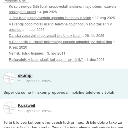
Preberite si še…
Ko so v newyorških šolah prepovedali telefone, imajo učenci težave z
analognimi urami
::
4. jan 2026
Južna Koreja prepovedala uporabo telefonov v šolah
::
27. avg 2025
V Franciji bodo morali učenci telefone ob prihodu v šolo zakleniti v
omarice
::
11. apr 2025
Danska vlada želi prepovedati telefone v šolah
::
26. feb 2025
V Connecticutu zaradi hekerskega napada odpadel prvi šolski dan
::
9. sep 2020
Nemški šolski trojanec
::
3. nov 2011
Računalniki v šolah slabši kot papir in svinčnik?
::
1. dec 2003
skumpl
::
30. apr 2025, 23:25
Super da so na Finskem prepovedali mobilne telefone v šolah
Kurzweil
::
30. apr 2025, 23:55
To bi bilo več kot pametno uvesti tudi pri nas. Bi bilo dobro tako za
otroke, učitelje, kot starše. Tamali že tako nimajo nobenega fokusa