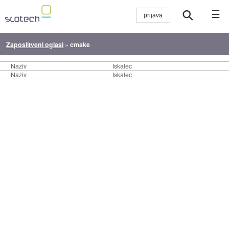
☰
Zaposlitveni oglasi
»
cmake
Naziv
Iskalec
Naziv
Iskalec