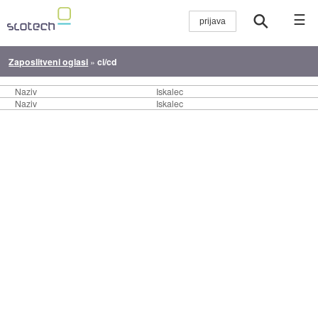
☰
Zaposlitveni oglasi
»
ci/cd
Naziv
Iskalec
Naziv
Iskalec