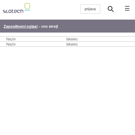
☰
Zaposlitveni oglasi
»
cnc stroji
Naziv
Iskalec
Naziv
Iskalec