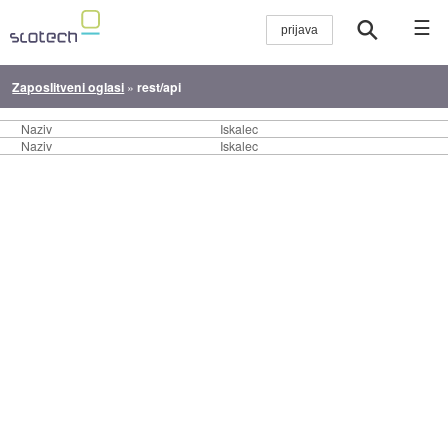
☰
Zaposlitveni oglasi
»
rest/api
Naziv
Iskalec
Naziv
Iskalec