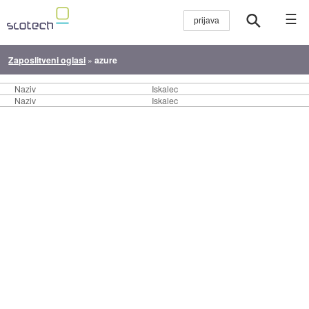
☰
Zaposlitveni oglasi
»
azure
Naziv
Iskalec
Naziv
Iskalec