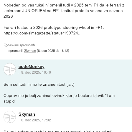
Nobeden od vas tukaj ni omenil tudi v 2025 temi F1 da je ferrari z
leclercom JUNIORJEM na FP1 testiral prototip volana za sezono
2026
Ferrari tested a 2026 prototype steering wheel in FP1.
https://x.com/simsgazette/status/199724...
Zgodovina sprememb…
spremenil:
Skyman
(
8. dec 2025 ob 16:42
)
codeMonkey
::
8. dec 2025, 16:46
Sem sel tudi mimo te znamenitosti ja :)
Ceprav me je bolj zanimal ovinek kjer je Leclerc izjavil: "I am
stupid"
Skyman
::
8. dec 2025, 17:02
Sej ta Leclerc ovinek je tud za en tovornak siroko se mi zdi.