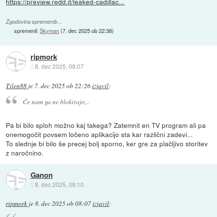
https://preview.redd.it/leaked-cadillac...
Zgodovina sprememb…
spremenil:
Skyman
(
7. dec 2025 ob 22:38
)
ripmork
::
8. dec 2025, 08:07
Tilen88
je
7. dec 2025 ob 22:26
izjavil
:
Če nam ga ne blokirajo,..
Pa bi bilo sploh možno kaj takega? Zatemnit en TV program ali pa
onemogočit povsem ločeno aplikacijo sta kar različni zadevi...
To slednje bi bilo še precej bolj sporno, ker gre za plačljivo storitev
z naročnino.
Ganon
::
8. dec 2025, 08:10
ripmork
je
8. dec 2025 ob 08:07
izjavil
: