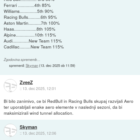
Ferrari .............4th 85%
Williams..............5th 90%
Racing Bulls..........6th 95%
Aston Martin..........7th 100%
Haas..................8th 105%
Alpine...............10th 115%
Audi.............New Team 115%
Cadillac.........New Team 115%
Zgodovina sprememb…
spremenil:
Skyman
(
13. dec 2025 ob 11:59
)
ZveeZ
::
13. dec 2025, 12:01
Bi bilo zanimivo, ce bi RedBull in Racing Bulls skupaj razvijali Aero
ter uporabljali enake aero elemente v naslednji sezoni, da bi
maksimizirali wind tunnel allocation.
Skyman
::
13. dec 2025, 12:06