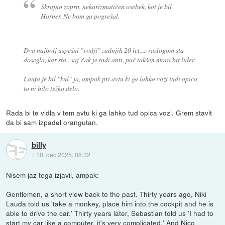
Skrajno zoprn, nekarizmatičen osebek, kot je bil
Horner. Ne bom ga pogrešal.
Dva najbolj uspešni "vodji" zadnjih 20 let...z razlogom sta
dosegla, kar sta.. saj Zak je tudi anti, pač takšen mora bit lider.
Laufa je bil "kul" ja, ampak pri avtu ki ga lahko vozi tudi opica,
to ni bilo težko delo.
Rada bi te vidla v tem avtu ki ga lahko tud opica vozi. Grem stavit
da bi sam izpadel orangutan.
billy
::
10. dec 2025, 08:32
Nisem jaz tega izjavil, ampak:
Gentlemen, a short view back to the past. Thirty years ago, Niki
Lauda told us 'take a monkey, place him into the cockpit and he is
able to drive the car.' Thirty years later, Sebastian told us 'I had to
start my car like a computer, it's very complicated.' And Nico