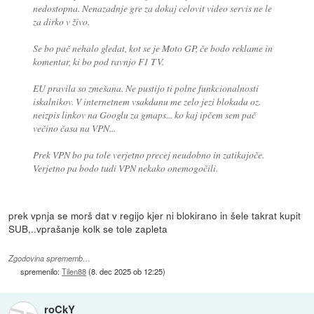
nedostopna. Nenazadnje gre za dokaj celovit video servis ne le
za dirko v živo.
Se bo pač nehalo gledat, kot se je Moto GP, če bodo reklame in
komentar, ki bo pod ravnjo F1 TV.
EU pravila so zmešana. Ne pustijo ti polne funkcionalnosti
iskalnikov. V internetnem vsakdanu me zelo jezi blokada oz.
neizpis linkov na Googlu za gmaps... ko kaj ipčem sem pač
večino časa na VPN...
Prek VPN bo pa tole verjetno precej neudobno in zatikajoče.
Verjetno pa bodo tudi VPN nekako onemogočili.
prek vpnja se morš dat v regijo kjer ni blokirano in šele takrat kupit
SUB,..vprašanje kolk se tole zapleta
Zgodovina sprememb…
spremenilo:
Tilen88
(
8. dec 2025 ob 12:25
)
roCkY