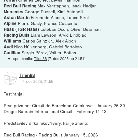
Max Verstappen, Isack Hadjar
Red Bull Racing
George Russell, Kimi Antonelli
Mercedes
Fernando Alonso, Lance Stroll
Aston Martin
Pierre Gasly, Franco Colapinto
Alpine
Esteban Ocon, Oliver Bearman
Haas (TGR Haas)
Liam Lawson, Arvid Lindblad
Racing Bulls
Carlos Sainz Jr., Alex Albon
Williams
Nico Hülkenberg, Gabriel Bortoleto
Audi
Sergio Pérez, Valtteri Bottas
Cadillac
spremenilo:
Tilen88
(
7. dec 2025 ob 21:51
)
Tilen88
::
7. dec 2025, 21:55
Testiranja:
Prvo privatno: Circuit de Barcelona-Catalunya - January 26-30
Drugo: Bahrain International Circuit - February 11-13
Predstavitev dirkalnikov/livery, kar je znano:
Red Bull Racing / Racing Bulls January 15, 2026