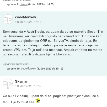
spremenil:
Ganon
(
8. dec 2025 ob 14:53
)
codeMonkey
::
8. dec 2025, 15:17
Sem vesel da v Avstriji dela, pa upam da bo se naprej v Sloveniji in
na Hrvaskem, ker znam biti pogosto cez vikend tam. Drugace kar
odpovem, pa gledam na ORF oz. ServusTV, skoda denarja. En
teden nazaj mi v Bakuju ni delalo, pa me je resila zena z njenim
proton VPN-om. To je tudi ena moznost. Ampak verjetno ne mores
niti racuna narediti iz drzave kjer je blokirano.
Zgodovina sprememb…
spremenilo:
codeMonkey
(
8. dec 2025 ob 15:19
)
Skyman
::
8. dec 2025, 16:39
Ce su bil v bakuju upam da si sel pogledat piastrijev ovinek,ce si
fan F1 je to must see