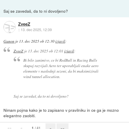
Saj se zavedaš, da to ni dovoljeno?
ZveeZ
::
13. dec 2025, 12:39
Ganon
je
13. dec 2025 ob 12:30
izjavil
:
ZveeZ
je
13. dec 2025 ob 12:01
izjavil
:
Bi bilo zanimivo, ce bi RedBull in Racing Bulls
skupaj razvijali Aero ter uporabljali enake aero
elemente v naslednji sezoni, da bi maksimizirali
wind tunnel allocation.
Saj se zavedaš, da to ni dovoljeno?
Nimam pojma kako je to zapisano v pravilniku in ce ga je mozno
elegantno zaobiti.
««
«
1
/ 41
»
»»