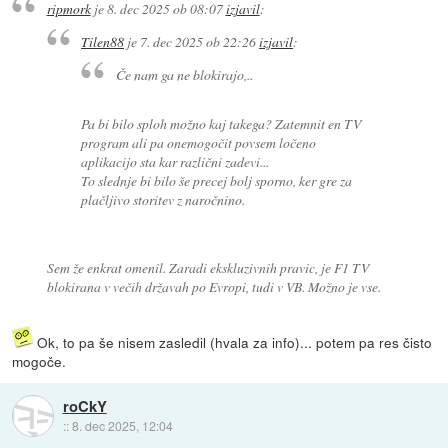
ripmork
je
8. dec 2025 ob 08:07
izjavil
:
Tilen88
je
7. dec 2025 ob 22:26
izjavil
:
Če nam ga ne blokirajo,..
Pa bi bilo sploh možno kaj takega? Zatemnit en TV
program ali pa onemogočit povsem ločeno
aplikacijo sta kar različni zadevi...
To slednje bi bilo še precej bolj sporno, ker gre za
plačljivo storitev z naročnino.
Sem že enkrat omenil. Zaradi ekskluzivnih pravic, je F1 TV
blokirana v večih državah po Evropi, tudi v VB. Možno je vse.
Ok, to pa še nisem zasledil (hvala za info)... potem pa res čisto
mogoče.
roCkY
::
8. dec 2025, 12:04