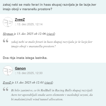
zakaj nebi se malo ferari in hass skupaj razvijala je še lazje,ker
imajo oboji v maranellu prostore?
ZveeZ
::
13. dec 2025, 12:14
Skyman
je
13. dec 2025 ob 12:06
izjavil
:
zakaj nebi se malo ferari in hass skupaj razvijala je še lazje,ker
imajo oboji v maranellu prostore?
Dva rbja imata istega lastnika.
Ganon
::
13. dec 2025, 12:30
ZveeZ
je
13. dec 2025 ob 12:01
izjavil
:
Bi bilo zanimivo, ce bi RedBull in Racing Bulls skupaj razvijali
Aero ter uporabljali enake aero elemente v naslednji sezoni, da
bi maksimizirali wind tunnel allocation.