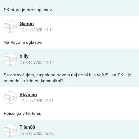
SK hr pa je brez oglasov.
Ganon
::
9. dec 2025, 11:14
Na Voyu ni oglasov.
billy
::
9. dec 2025, 11:14
Se opravičujem, ampak po novem naj ne bi bila več F1 na SK, kje
bo sedaj in kdo bo komentiral?
Skyman
::
9. dec 2025, 12:01
Poisci ga v tej temi.
Tilen88
::
9. dec 2025, 12:48