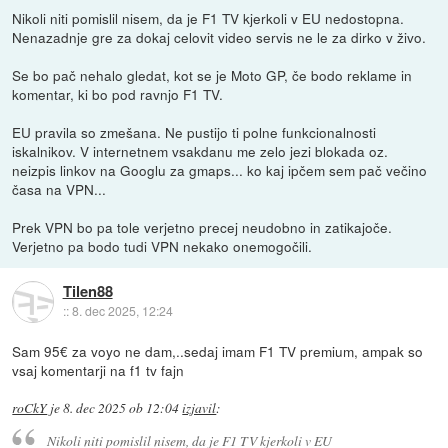
Nikoli niti pomislil nisem, da je F1 TV kjerkoli v EU nedostopna.
Nenazadnje gre za dokaj celovit video servis ne le za dirko v živo.
Se bo pač nehalo gledat, kot se je Moto GP, če bodo reklame in
komentar, ki bo pod ravnjo F1 TV.
EU pravila so zmešana. Ne pustijo ti polne funkcionalnosti
iskalnikov. V internetnem vsakdanu me zelo jezi blokada oz.
neizpis linkov na Googlu za gmaps... ko kaj ipčem sem pač večino
časa na VPN...
Prek VPN bo pa tole verjetno precej neudobno in zatikajoče.
Verjetno pa bodo tudi VPN nekako onemogočili.
Tilen88
::
8. dec 2025, 12:24
Sam 95€ za voyo ne dam,..sedaj imam F1 TV premium, ampak so
vsaj komentarji na f1 tv fajn
roCkY
je
8. dec 2025 ob 12:04
izjavil
:
Nikoli niti pomislil nisem, da je F1 TV kjerkoli v EU