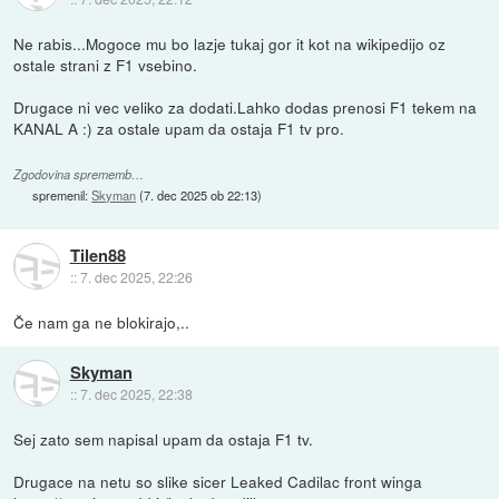
Ne rabis...Mogoce mu bo lazje tukaj gor it kot na wikipedijo oz
ostale strani z F1 vsebino.
Drugace ni vec veliko za dodati.Lahko dodas prenosi F1 tekem na
KANAL A :) za ostale upam da ostaja F1 tv pro.
Zgodovina sprememb…
spremenil:
Skyman
(
7. dec 2025 ob 22:13
)
Tilen88
::
7. dec 2025, 22:26
Če nam ga ne blokirajo,..
Skyman
::
7. dec 2025, 22:38
Sej zato sem napisal upam da ostaja F1 tv.
Drugace na netu so slike sicer Leaked Cadilac front winga