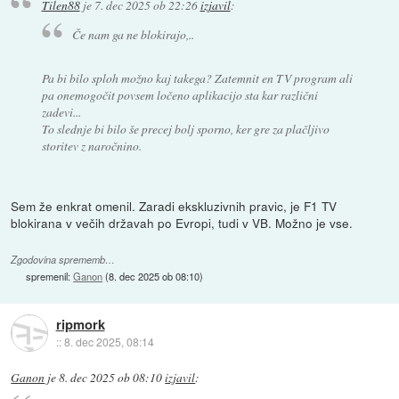
Tilen88
je
7. dec 2025 ob 22:26
izjavil
:
Če nam ga ne blokirajo,..
Pa bi bilo sploh možno kaj takega? Zatemnit en TV program ali
pa onemogočit povsem ločeno aplikacijo sta kar različni
zadevi...
To slednje bi bilo še precej bolj sporno, ker gre za plačljivo
storitev z naročnino.
Sem že enkrat omenil. Zaradi ekskluzivnih pravic, je F1 TV
blokirana v večih državah po Evropi, tudi v VB. Možno je vse.
Zgodovina sprememb…
spremenil:
Ganon
(
8. dec 2025 ob 08:10
)
ripmork
::
8. dec 2025, 08:14
Ganon
je
8. dec 2025 ob 08:10
izjavil
: