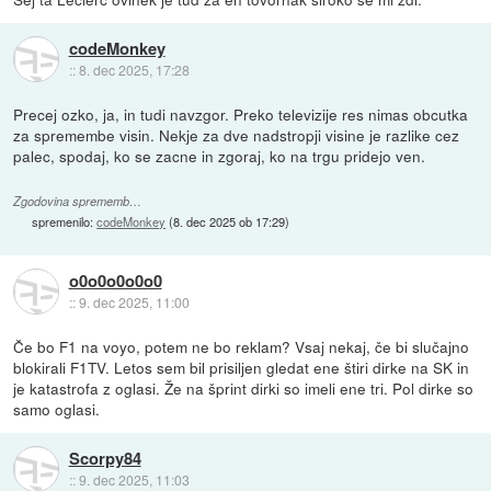
codeMonkey
::
8. dec 2025, 17:28
Precej ozko, ja, in tudi navzgor. Preko televizije res nimas obcutka
za spremembe visin. Nekje za dve nadstropji visine je razlike cez
palec, spodaj, ko se zacne in zgoraj, ko na trgu pridejo ven.
Zgodovina sprememb…
spremenilo:
codeMonkey
(
8. dec 2025 ob 17:29
)
o0o0o0o0o0
::
9. dec 2025, 11:00
Če bo F1 na voyo, potem ne bo reklam? Vsaj nekaj, če bi slučajno
blokirali F1TV. Letos sem bil prisiljen gledat ene štiri dirke na SK in
je katastrofa z oglasi. Že na šprint dirki so imeli ene tri. Pol dirke so
samo oglasi.
Scorpy84
::
9. dec 2025, 11:03