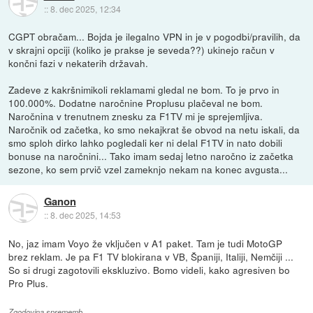
::
8. dec 2025, 12:34
CGPT obračam... Bojda je ilegalno VPN in je v pogodbi/pravilih, da
v skrajni opciji (koliko je prakse je seveda??) ukinejo račun v
končni fazi v nekaterih državah.
Zadeve z kakršnimikoli reklamami gledal ne bom. To je prvo in
100.000%. Dodatne naročnine Proplusu plačeval ne bom.
Naročnina v trenutnem znesku za F1TV mi je sprejemljiva.
Naročnik od začetka, ko smo nekajkrat še obvod na netu iskali, da
smo sploh dirko lahko pogledali ker ni delal F1TV in nato dobili
bonuse na naročnini... Tako imam sedaj letno naročno iz začetka
sezone, ko sem prvič vzel zameknjo nekam na konec avgusta...
Ganon
::
8. dec 2025, 14:53
No, jaz imam Voyo že vključen v A1 paket. Tam je tudi MotoGP
brez reklam. Je pa F1 TV blokirana v VB, Španiji, Italiji, Nemčiji ...
So si drugi zagotovili ekskluzivo. Bomo videli, kako agresiven bo
Pro Plus.
Zgodovina sprememb…