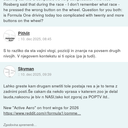
Rosberg said that during the race - I don't remember what race -
he pressed the wrong button on the wheel. Question for you both:
is Formula One driving today too complicated with twenty and more
buttons on the wheel?
Pithlit
::
10. dec 2025, 08:45
S to razliko da sta vajini vlogi, poziciji in znanja na povsem drugih
nivojih. V njegovem kontekstu si ti opica (pa js tudi).
Skyman
::
10. dec 2025, 09:39
Lahko greste kam drugam smetiti tole postaja res a je to tema z
zadnimi posti.Še cakam da nekdo vprasa v katerem zoo je delal
lauda,nakocnu je biv n NASI,tako kot zgoraj za POPTV itd..
New "Active Aero" on front wings for 2026
https://www.reddit.com/r/formula1/comme...
Zgodovina sprememb…