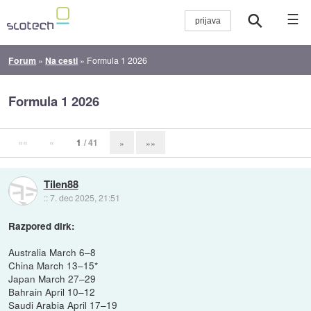
☰
Forum
»
Na cesti
»
Formula 1 2026
Formula 1 2026
««
«
1
/ 41
»
»»
Tilen88
::
7. dec 2025, 21:51
Razpored dirk:
Australia March 6–8
China March 13–15*
Japan March 27–29
Bahrain April 10–12
Saudi Arabia April 17–19