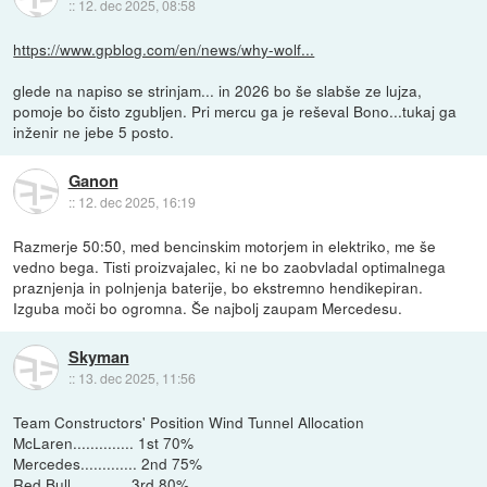
::
12. dec 2025, 08:58
https://www.gpblog.com/en/news/why-wolf...
glede na napiso se strinjam... in 2026 bo še slabše ze lujza,
pomoje bo čisto zgubljen. Pri mercu ga je reševal Bono...tukaj ga
inženir ne jebe 5 posto.
Ganon
::
12. dec 2025, 16:19
Razmerje 50:50, med bencinskim motorjem in elektriko, me še
vedno bega. Tisti proizvajalec, ki ne bo zaobvladal optimalnega
praznjenja in polnjenja baterije, bo ekstremno hendikepiran.
Izguba moči bo ogromna. Še najbolj zaupam Mercedesu.
Skyman
::
13. dec 2025, 11:56
Team Constructors' Position Wind Tunnel Allocation
McLaren.............. 1st 70%
Mercedes............. 2nd 75%
Red Bull............. 3rd 80%