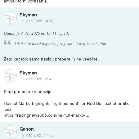
ampak to ni vprašanje.
Skyman
::
9. dec 2025, 14:17
Ganon
je
9. dec 2025 ob 13:11
izjavil
:
Iskal si in našel napačen program? Zakaj se ne čudim.
Zato ker folk samo naslov prebere in ne vsebine.
Skyman
::
9. dec 2025, 16:48
Stari prdec gre v penzijo
Helmut Marko highlights 'right moment' for Red Bull exit after title
loss
https://racingnews365.com/helmut-marko-...
Ganon
::
9. dec 2025, 17:08