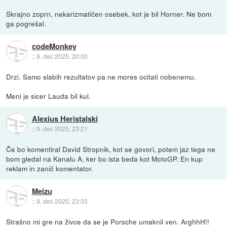
Skrajno zoprn, nekarizmatičen osebek, kot je bil Horner. Ne bom
ga pogrešal.
codeMonkey
::
9. dec 2025, 20:00
Drzi. Samo slabih rezultatov pa ne mores ocitati nobenemu.
Meni je sicer Lauda bil kul.
Alexius Heristalski
::
9. dec 2025, 23:21
Če bo komentiral David Stropnik, kot se govori, potem jaz tega ne
bom gledal na Kanalu A, ker bo ista beda kot MotoGP. En kup
reklam in zanič komentator.
Meizu
::
9. dec 2025, 23:33
Strašno mi gre na živce da se je Porsche umaknil ven. ArghhH!!