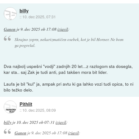
billy
::
10. dec 2025, 07:31
Ganon
je
9. dec 2025 ob 17:08
izjavil
:
Skrajno zoprn, nekarizmatičen osebek, kot je bil Horner. Ne bom
ga pogrešal.
Dva najbolj uspešni "vodji" zadnjih 20 let...z razlogom sta dosegla,
kar sta.. saj Zak je tudi anti, pač takšen mora bit lider.
Laufa je bil "kul" ja, ampak pri avtu ki ga lahko vozi tudi opica, to ni
bilo težko delo.
Pithlit
::
10. dec 2025, 08:09
billy
je
10. dec 2025 ob 07:31
izjavil
:
Ganon
je
9. dec 2025 ob 17:08
izjavil
: