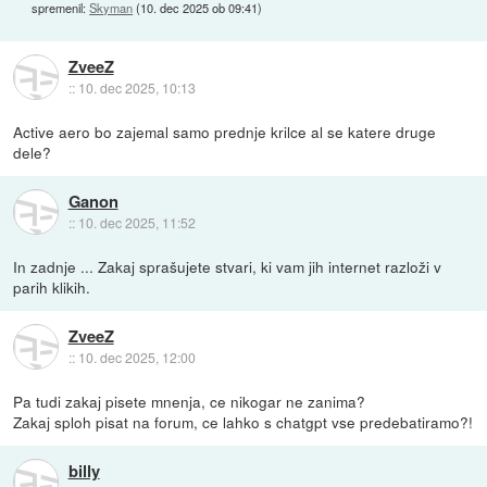
spremenil:
Skyman
(
10. dec 2025 ob 09:41
)
ZveeZ
::
10. dec 2025, 10:13
Active aero bo zajemal samo prednje krilce al se katere druge
dele?
Ganon
::
10. dec 2025, 11:52
In zadnje ... Zakaj sprašujete stvari, ki vam jih internet razloži v
parih klikih.
ZveeZ
::
10. dec 2025, 12:00
Pa tudi zakaj pisete mnenja, ce nikogar ne zanima?
Zakaj sploh pisat na forum, ce lahko s chatgpt vse predebatiramo?!
billy