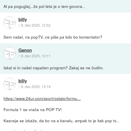
Al pa poguglaj,..že pol leta je o tem govora..
billy
::
9. dec 2025, 12:52
Sem našel, na popTV..ne piše pa kdo bo komentator?
Ganon
::
9. dec 2025, 13:11
Iskal si in našel napačen program? Zakaj se ne čudim.
billy
::
9. dec 2025, 13:19
https://www.24ur.com/sport/ostalo/formu...
Formula 1 se vrača na POP TV!
Kasneje se izkaže, da bo na a kanalu, ampak to je itak pop tv...