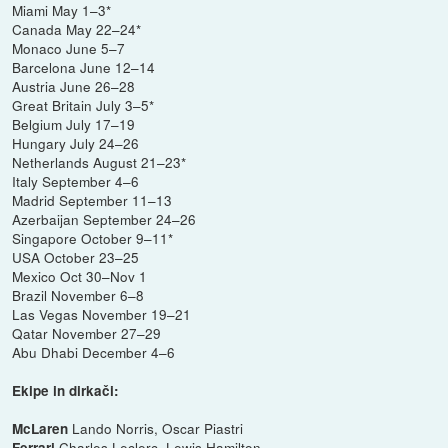
Miami May 1–3*
Canada May 22–24*
Monaco June 5–7
Barcelona June 12–14
Austria June 26–28
Great Britain July 3–5*
Belgium July 17–19
Hungary July 24–26
Netherlands August 21–23*
Italy September 4–6
Madrid September 11–13
Azerbaijan September 24–26
Singapore October 9–11*
USA October 23–25
Mexico Oct 30–Nov 1
Brazil November 6–8
Las Vegas November 19–21
Qatar November 27–29
Abu Dhabi December 4–6
Ekipe in dirkači:
Lando Norris, Oscar Piastri
McLaren
Charles Leclerc, Lewis Hamilton
Ferrari