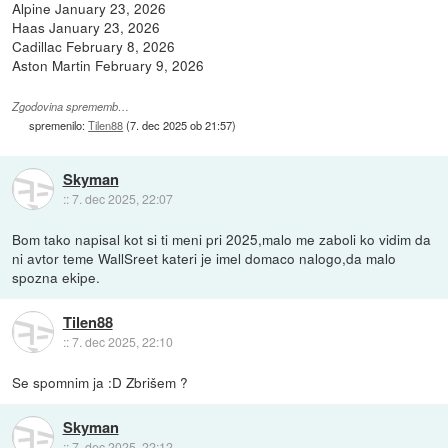
Alpine January 23, 2026
Haas January 23, 2026
Cadillac February 8, 2026
Aston Martin February 9, 2026
Zgodovina sprememb…
spremenilo:
Tilen88
(
7. dec 2025 ob 21:57
)
Skyman
::
7. dec 2025, 22:07
Bom tako napisal kot si ti meni pri 2025,malo me zaboli ko vidim da
ni avtor teme WallSreet kateri je imel domaco nalogo,da malo
spozna ekipe.
Tilen88
::
7. dec 2025, 22:10
Se spomnim ja :D Zbrišem ?
Skyman
::
7. dec 2025, 22:12