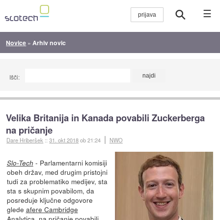
☰
Novice
»
Arhiv novic
Išči:
Velika Britanija in Kanada povabili Zuckerberga
na pričanje
Dare Hriberšek
::
31. okt 2018
ob 21:24
NWO
- Parlamentarni komisiji
Slo-Tech
obeh držav, med drugim pristojni
tudi za problematiko medijev, sta
sta s skupnim povabilom, da
posreduje ključne odgovore
glede
afere Cambridge
Analytica
, na pričanje povabili