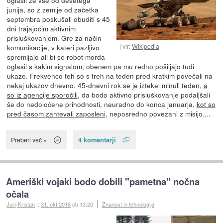
junija, so z zemlje od začetka
septembra poskušali obuditi s 45
dni trajajočim aktivnim
prisluškovanjem. Gre za način
vir:
Wikipedia
komunikacije, v kateri pazljivo
spremljajo ali bi se robot morda
oglasil s kakim signalom, obenem pa mu redno pošiljajo tudi
ukaze. Frekvenco teh so s treh na teden pred kratkim povečali na
nekaj ukazov dnevno. 45-dnevni rok se je iztekel minuli teden,
a
so iz agencije sporočili
, da bodo aktivno prisluškovanje podaljšali
še do nedoločene prihodnosti, neuradno do konca januarja,
kot so
pred časom zahtevali zaposleni
, neposredno povezani z misijo....
4 komentarji
Preberi več »
Ameriški vojaki bodo dobili "pametna" nočna
očala
Jurij Kristan
::
31. okt 2018
ob 13:20
Znanost in tehnologija