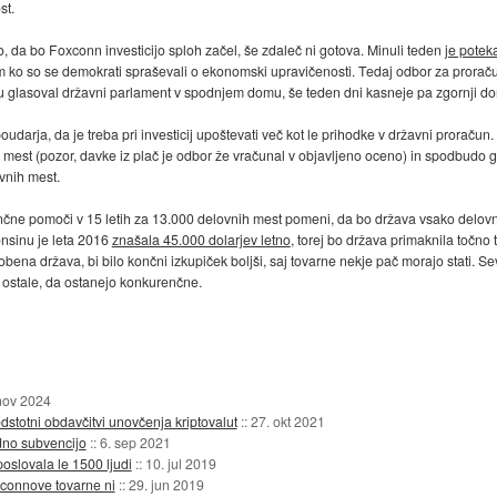
st.
o, da bo Foxconn investicijo sploh začel, še zdaleč ni gotova. Minuli teden
je potek
 ko so se demokrati spraševali o ekonomski upravičenosti. Tedaj odbor za proračun
onu glasoval državni parlament v spodnjem domu, še teden dni kasneje pa zgornji d
arja, da je treba pri investicij upoštevati več kot le prihodke v državni proračun. 
h mest (pozor, davke iz plač je odbor že vračunal v objavljeno oceno) in spodbudo g
vnih mest.
inančne pomoči v 15 letih za 13.000 delovnih mest pomeni, da bo država vsako delov
nsinu je leta 2016
znašala 45.000 dolarjev letno
, torej bo država primaknila točno 
nobena država, bi bilo končni izkupiček boljši, saj tovarne nekje pač morajo stati.
i ostale, da ostanejo konkurenčne.
nov 2024
dstotni obdavčitvi unovčenja kriptovalut
::
27. okt 2021
rdno subvencijo
::
6. sep 2021
slovala le 1500 ljudi
::
10. jul 2019
xconnove tovarne ni
::
29. jun 2019