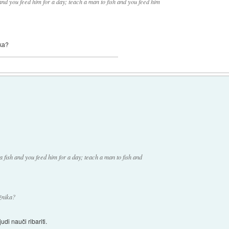
and you feed him for a day; teach a man to fish and you feed him
ika?
 fish and you feed him for a day; teach a man to fish and
žnika?
udi nauči ribariti.