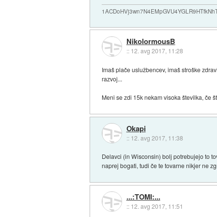
1ACDoHVj3wn7N4EMpGVU4YGLR9HTfkNhTd... i
NikolormousB
::
12. avg 2017, 11:28
Imaš plače uslužbencev, imaš stroške zdrav
razvoj...
Meni se zdi 15k nekam visoka številka, če št
Okapi
::
12. avg 2017, 11:38
Delavci (in Wisconsin) bolj potrebujejo to 
naprej bogati, tudi če te tovarne nikjer ne zg
...:TOMI:...
::
12. avg 2017, 11:51