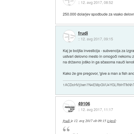
::
12. avg 2017, 08:52
250.000 dolarjev spodbude za vsako delovn
frudi
::
12. avg 2017, 09:15
Kaj je boljša investicija - subvencija za iz
ustvari delovno mesto in omogoči nekomu zap
na državno joško in ga sčasoma nauči lenob
Kako že gre pregovor, 'give a man a fish and 
1ACDoHVj3wn7N4EMpGVU4YGLR9HTfkNhTd... i
49106
::
12. avg 2017, 11:17
frudi
je
12. avg 2017 ob 09:15
izjavil
: