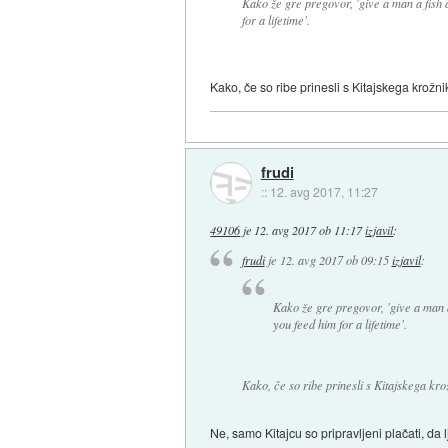
Kako že gre pregovor, 'give a man a fish 
for a lifetime'.
Kako, če so ribe prinesli s Kitajskega krožn
frudi
::
12. avg 2017, 11:27
49106
je
12. avg 2017 ob 11:17
izjavil
:
frudi
je
12. avg 2017 ob 09:15
izjavil
:
Kako že gre pregovor, 'give a man a
you feed him for a lifetime'.
Kako, če so ribe prinesli s Kitajskega kro
Ne, samo Kitajcu so pripravljeni plačati, da lj