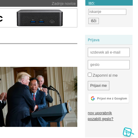
Išči:
Zadnje novice
Prijava
Zapomni si me
nov uporabnik
pozabili geslo?