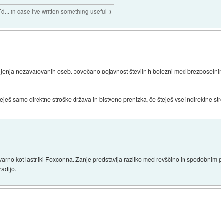
n case I've written something useful :)
ljenja nezavarovanih oseb, povečano pojavnost številnih bolezni med brezposelnim
eješ samo direktne stroške država in bistveno prenizka, če šteješ vse indirektne stro
tovarno kot lastniki Foxconna. Zanje predstavlja razliko med revščino in spodobnim
radijo.