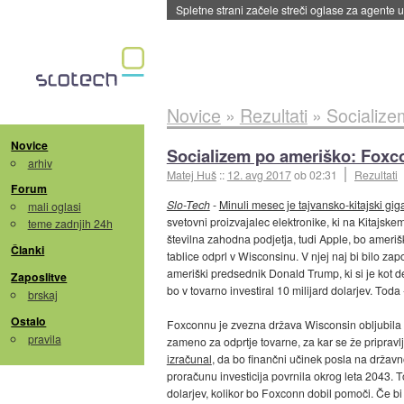
Saga s cepivom mRNA proti gripi v ZDA sreč
Novice
»
Rezultati
»
Socialize
Novice
Socializem po ameriško: Foxc
arhiv
Matej Huš
::
12. avg 2017
ob 02:31
Rezultati
Forum
Slo-Tech
-
Minuli mesec je tajvansko-kitajski gi
mali oglasi
svetovni proizvajalec elektronike, ki na Kitajskem
teme zadnjih 24h
številna zahodna podjetja, tudi Apple, bo ameriš
Članki
tablice odprl v Wisconsinu. V njej naj bi bilo zap
ameriški predsednik Donald Trump, ki si je kot 
Zaposlitve
bo v tovarno investiral 10 milijard dolarjev. Toda
brskaj
Ostalo
Foxconnu je zvezna država Wisconsin obljubila t
pravila
zameno za odprtje tovarne, za kar se že priprav
izračunal
, da bo finančni učinek posla na državn
proračunu investicija povrnila okrog leta 2043. To
dolarjev, kolikor bo Foxconn dobil pomoči. Če bi 