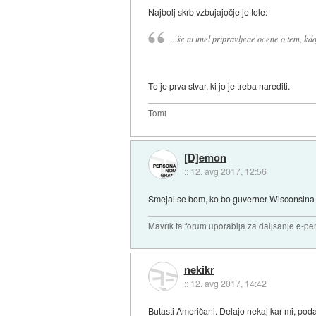
Najbolj skrb vzbujajočje je tole:
...še ni imel pripravljene ocene o tem, kdaj
To je prva stvar, ki jo je treba narediti.
Tomi
[D]emon
::
12. avg 2017, 12:56
Smejal se bom, ko bo guverner Wisconsina 
Mavrik ta forum uporablja za daljsanje e-pen
nekikr
::
12. avg 2017, 14:42
Butasti Američani. Delajo nekaj kar mi, pod