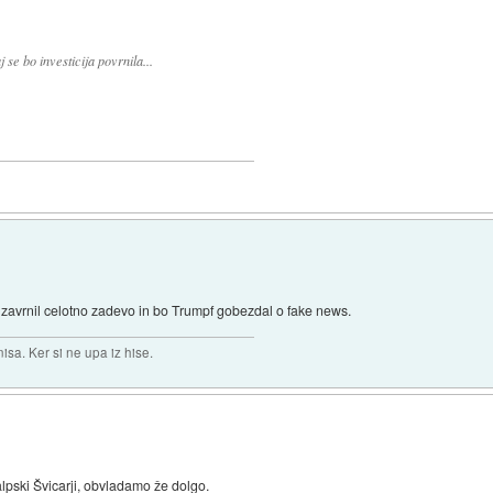
 se bo investicija povrnila...
zavrnil celotno zadevo in bo Trumpf gobezdal o fake news.
isa. Ker si ne upa iz hise.
alpski Švicarji, obvladamo že dolgo.