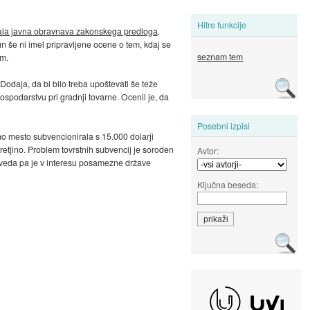
Hitre funkcije
ala javna obravnava zakonskega predloga
.
 še ni imel pripravljene ocene o tem, kdaj se
seznam tem
om.
Dodaja, da bi bilo treba upoštevati še teže
ospodarstvu pri gradnji tovarne. Ocenil je, da
Posebni izpisi
no mesto subvencionirala s 15.000 dolarji
tretjino. Problem tovrstnih subvencij je soroden
Avtor:
 Seveda pa je v interesu posamezne države
Ključna beseda: