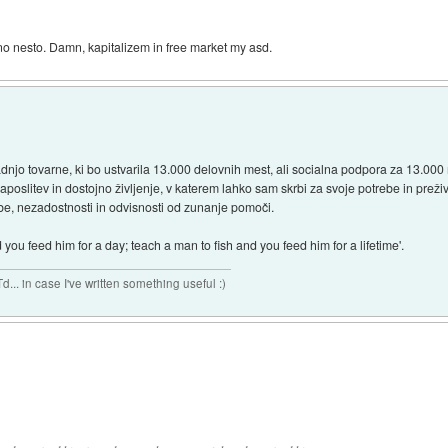
o nesto. Damn, kapitalizem in free market my asd.
gradnjo tovarne, ki bo ustvarila 13.000 delovnih mest, ali socialna podpora za 13.0
oslitev in dostojno življenje, v katerem lahko sam skrbi za svoje potrebe in preži
e, nezadostnosti in odvisnosti od zunanje pomoči.
you feed him for a day; teach a man to fish and you feed him for a lifetime'.
n case I've written something useful :)