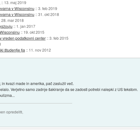
a
::
13. maj 2019
ovarna v Wisconsinu
::
3. feb 2019
ovarna v Wisconsinu
::
31. okt 2018
:
28. mar 2018
ngžouju
::
1. jan 2017
v Wisconsinu
::
19. okt 2015
ev vreden podatkovni center
::
3. feb 2015
3
i študentje tja
::
11. nov 2012
, in kvazi made in amerika, pač zaslužil več.
 delalo. Verjetno samo zadnje šakiranje da se zadosti potrebi nalepki z US tekstom.
ulizma...
ben opredeliti,