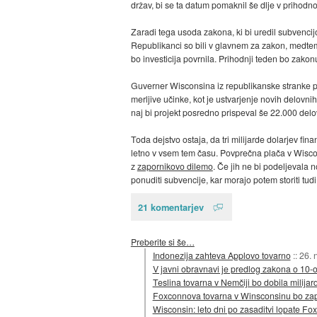
držav, bi se ta datum pomaknil še dlje v prihodno
Zaradi tega usoda zakona, ki bi uredil subvencij
Republikanci so bili v glavnem za zakon, medtem
bo investicija povrnila. Prihodnji teden bo zak
Guverner Wisconsina iz republikanske stranke poud
merljive učinke, kot je ustvarjenje novih delovni
naj bi projekt posredno prispeval še 22.000 delo
Toda dejstvo ostaja, da tri milijarde dolarjev f
letno v vsem tem času. Povprečna plača v Wisco
z
zapornikovo dilemo
. Če jih ne bi podeljevala 
ponuditi subvencije, kar morajo potem storiti tud
21 komentarjev
Preberite si še…
Indonezija zahteva Applovo tovarno
::
26. 
V javni obravnavi je predlog zakona o 10-o
Teslina tovarna v Nemčiji bo dobila milija
Foxconnova tovarna v Winsconsinu bo zapo
Wisconsin: leto dni po zasaditvi lopate Fo