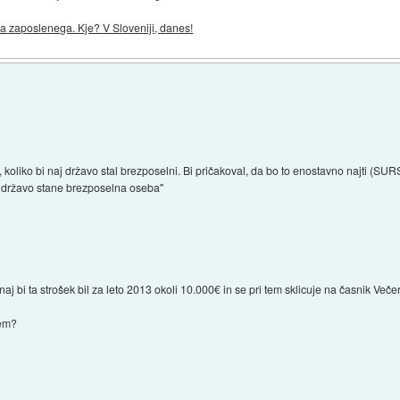
 zaposlenega. Kje? V Sloveniji, danes!
o, koliko bi naj državo stal brezposelni. Bi pričakoval, da bo to enostavno najti (SU
ko državo stane brezposelna oseba"
j bi ta strošek bil za leto 2013 okoli 10.000€ in se pri tem sklicuje na časnik Večer.
jem?