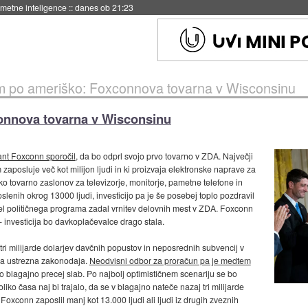
no končana
::
danes ob 06:10
m po ameriško: Foxconnova tovarna v Wisconsinu
onnova tovarna v Wisconsinu
gant Foxconn sporočil
, da bo odprl svojo prvo tovarno v ZDA. Največji
 zaposluje več kot milijon ljudi in ki proizvaja elektronske naprave za
ko tovarno zaslonov za televizorje, monitorje, pametne telefone in
oslenih okrog 13000 ljudi, investicijo pa je še posebej toplo pozdravil
del političnega programa zadal vrnitev delovnih mest v ZDA. Foxconn
 - investicija bo davkoplačevalce drago stala.
ri milijarde dolarjev davčnih popustov in neposrednih subvencij v
lja ustrezna zakonodaja.
Neodvisni odbor za proračun pa je medtem
o blagajno precej slab. Po najbolj optimističnem scenariju se bo
liko časa naj bi trajalo, da se v blagajno nateče nazaj tri milijarde
Foxconn zaposlil manj kot 13.000 ljudi ali ljudi iz drugih zveznih