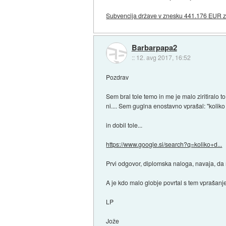
Subvencija države v znesku 441.176 EUR za
Barbarpapa2
::
12. avg 2017, 16:52
Pozdrav
Sem bral tole temo in me je malo ziritiralo t
ni.... Sem guglna enostavno vprašal: "koli
in dobil tole...
https://www.google.si/search?q=koliko+d...
Prvi odgovor, diplomska naloga, navaja, da na
A je kdo malo globje povrtal s tem vprašan
LP
Jože