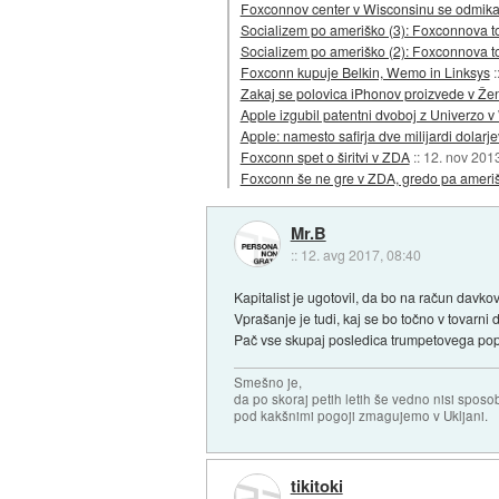
Foxconnov center v Wisconsinu se odmik
Socializem po ameriško (3): Foxconnova t
Socializem po ameriško (2): Foxconnova t
Foxconn kupuje Belkin, Wemo in Linksys
:
Zakaj se polovica iPhonov proizvede v Že
Apple izgubil patentni dvoboj z Univerzo 
Apple: namesto safirja dve milijardi dolarj
Foxconn spet o širitvi v ZDA
::
12. nov 201
Foxconn še ne gre v ZDA, gredo pa amerišk
Mr.B
::
12. avg 2017, 08:40
Kapitalist je ugotovil, da bo na račun davkov
Vprašanje je tudi, kaj se bo točno v tovarni
Pač vse skupaj posledica trumpetovega pop
Smešno je,
da po skoraj petih letih še vedno nisi sposo
pod kakšnimi pogoji zmagujemo v Ukljani.
tikitoki