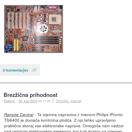
0 komentarjev
Brezžična prihodnost
Stallone
::
30. sep 2002
ob 11:20
Omrežja / internet
- Ta izjemna napravica z imenom Philips iPronto
Remote Central
TSi6400 je domača kontrolna plošča. Z njo lahko upravljamo
praktično skoraj vse elektronske naprave. Omogoča nam nadzor
nad celotnim elektronskim sistemom, kot tudi dostop na internet,