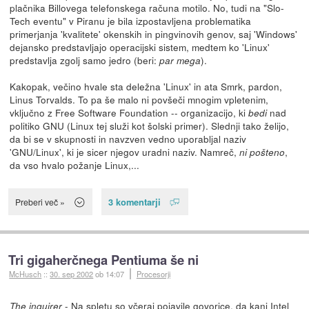
plačnika Billovega telefonskega računa motilo. No, tudi na "Slo-
Tech eventu" v Piranu je bila izpostavljena problematika
primerjanja 'kvalitete' okenskih in pingvinovih genov, saj 'Windows'
dejansko predstavljajo operacijski sistem, medtem ko 'Linux'
predstavlja zgolj samo jedro (beri:
).
par mega
Kakopak, večino hvale sta deležna 'Linux' in ata Smrk, pardon,
Linus Torvalds. To pa še malo ni povšeči mnogim vpletenim,
vključno z Free Software Foundation -- organizacijo, ki
nad
bedi
politiko GNU (Linux tej služi kot šolski primer). Slednji tako želijo,
da bi se v skupnosti in navzven vedno uporabljal naziv
'GNU/Linux', ki je sicer njegov uradni naziv. Namreč,
,
ni pošteno
da vso hvalo požanje Linux,...
3 komentarji
Preberi več »
Tri gigaherčnega Pentiuma še ni
McHusch
::
30. sep 2002
ob 14:07
Procesorji
- Na
spletu
so včeraj pojavile govorice, da kani Intel
The inquirer