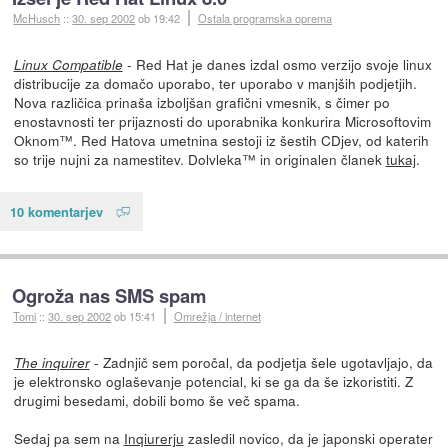
McHusch
::
30. sep 2002
ob 19:42
Ostala programska oprema
- Red Hat je danes izdal osmo verzijo svoje linux
Linux Compatible
distribucije za domačo uporabo, ter uporabo v manjših podjetjih.
Nova različica prinaša izboljšan grafični vmesnik, s čimer po
enostavnosti ter prijaznosti do uporabnika konkurira Microsoftovim
Oknom™. Red Hatova umetnina sestoji iz šestih CDjev, od katerih
so trije nujni za namestitev. Dolvleka™ in originalen članek
tukaj
.
10 komentarjev
Ogroža nas SMS spam
Tomi
::
30. sep 2002
ob 15:41
Omrežja / internet
- Zadnjič sem poročal, da podjetja šele ugotavljajo, da
The inquirer
je elektronsko oglaševanje potencial, ki se ga da še izkoristiti. Z
drugimi besedami, dobili bomo še več spama.
Sedaj pa sem na
Inqiurerju
zasledil novico, da je japonski operater