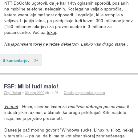
NTT DoCoMo ugotovil, da je kar 14% oglasnih sporočil, poslanih
na mobilne telefone, nelegalnih. Kot legalna veljajo sporočila,
katera vsebujejo možnost odpovedi. Legalicija, ki je vstopila v
veljavo 1. junija letos, pa predpisuje tudi kazni. 300 milijonov jenov
(150 milijonov tolarjev) za pravne osebe in 3 milijone za
posameznike. Več pa
tukaj
.
Na japonskem torej ne težite dekletom. Lahko vas drago stane..
8 komentarjev
FSF: Mi bi tudi malo!
Ziga Dolhar
::
30. sep 2002
ob 14:26
Ostala programska oprema
- Hmm, sicer se imam za
it-
Vnunet
relativno dobrega poznavalca
industrijskih razmer, a članek, katerega priklikajoči Klik! najdete
nižje, me je prijetno presenetil.
Danes je pač modno govorit "Windows sucks, Linux ruls" oz. nekaj
v tem stilu -- pa ne, da bi me to kot sicer skoraj zapriseženega