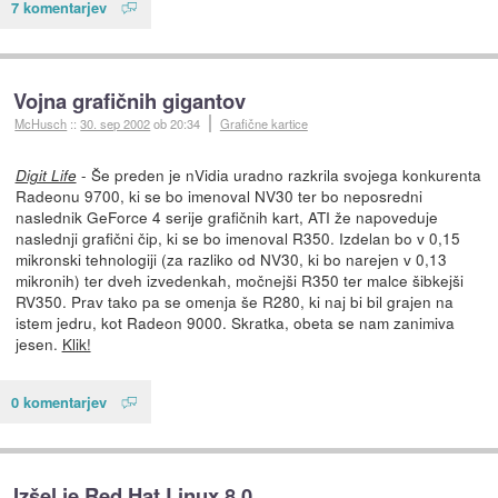
7 komentarjev
Vojna grafičnih gigantov
McHusch
::
30. sep 2002
ob 20:34
Grafične kartice
- Še preden je nVidia uradno razkrila svojega konkurenta
Digit Life
Radeonu 9700, ki se bo imenoval NV30 ter bo neposredni
naslednik GeForce 4 serije grafičnih kart, ATI že napoveduje
naslednji grafični čip, ki se bo imenoval R350. Izdelan bo v 0,15
mikronski tehnologiji (za razliko od NV30, ki bo narejen v 0,13
mikronih) ter dveh izvedenkah, močnejši R350 ter malce šibkejši
RV350. Prav tako pa se omenja še R280, ki naj bi bil grajen na
istem jedru, kot Radeon 9000. Skratka, obeta se nam zanimiva
jesen.
Klik!
0 komentarjev
Izšel je Red Hat Linux 8.0