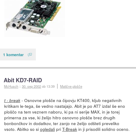
1 komentar
Abit KD7-RAID
McHusch
::
30. sep 2002
ob 13:39
Matične plošče
- Osnovne plošče na čipovju KT400, kljub negativnih
t - break
kritikam le-tega, še vedno nastajajo. Abit je po AT7 izdal še eno
ploščo na tem veznem naboru, ki pa ni serije MAX, in je torej
primerna za vse, ki želijo hitro osnovno plošče brez drugih
bonbončkov in dodatkov, ter zanjo ne želijo odšteti preveliko
vsoto. Abitko so si
ogledali
pri
T-Break
in ji prisodili solidno oceno.