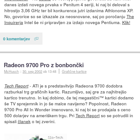
danes izdati novega prvaka v Penitum 4 seriji, ki naj bi deloval s
hitrostjo 3,06 GHz ter bil konkurenca jutri izdanima Athlonoma XP.
No, govorice so se izkazale za neosnovane, saj po poročanju
The
Inquirerja
Intel še ni pripravljen za izdajo novega Pentiuma.
Klik!
0 komentarjev
Radeon 9700 Pro z bonbončki
McHusch
::
30. sep 2002
ob 13:48
Grafične kartice
- ATI je s predstavitvijo Radeona 9700 dodobra
Tech Report
razburkal trg grafičnih kartic. Razumljivo, saj gre za najhitrejšo
kartico trenutno. In kaj dobimo, če tej megastični™ kartici dodamo
še TV sprejemnik in jo še malce navijemo? Popolnost, Radeon
9700 Pro All In Wonder imenovano, ki naj bi se prodajala s ceno
500 dolarjev na ameriškem trgu. Pri
Tech Report
so se potrudili in
spisali
članek
o tej zverini.