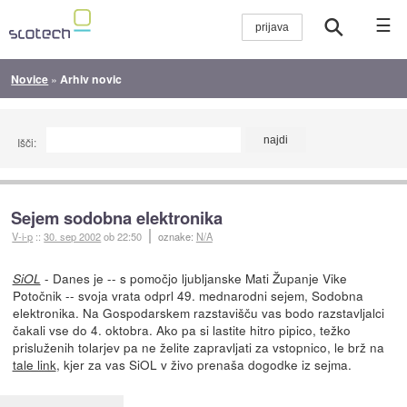
☰
Novice
»
Arhiv novic
Išči:
Sejem sodobna elektronika
V-i-p
::
30. sep 2002
ob 22:50
oznake:
N/A
- Danes je -- s pomočjo ljubljanske Mati Županje Vike
SiOL
Potočnik -- svoja vrata odprl 49. mednarodni sejem, Sodobna
elektronika. Na Gospodarskem razstavišču vas bodo razstavljalci
čakali vse do 4. oktobra. Ako pa si lastite hitro pipico, težko
prisluženih tolarjev pa ne želite zapravljati za vstopnico, le brž na
tale link
, kjer za vas SiOL v živo prenaša dogodke iz sejma.