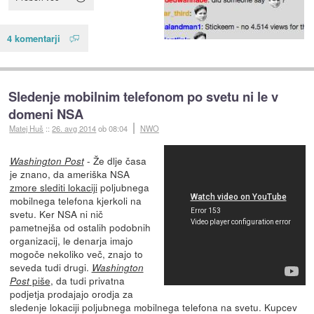
4 komentarji
Sledenje mobilnim telefonom po svetu ni le v
domeni NSA
Matej Huš
::
26. avg 2014
ob 08:04
NWO
- Že dlje časa
Washington Post
je znano, da ameriška NSA
zmore slediti lokaciji
poljubnega
mobilnega telefona kjerkoli na
svetu. Ker NSA ni nič
pametnejša od ostalih podobnih
organizacij, le denarja imajo
mogoče nekoliko več, znajo to
seveda tudi drugi.
Washington
piše
, da tudi privatna
Post
podjetja prodajajo orodja za
sledenje lokaciji poljubnega mobilnega telefona na svetu. Kupcev