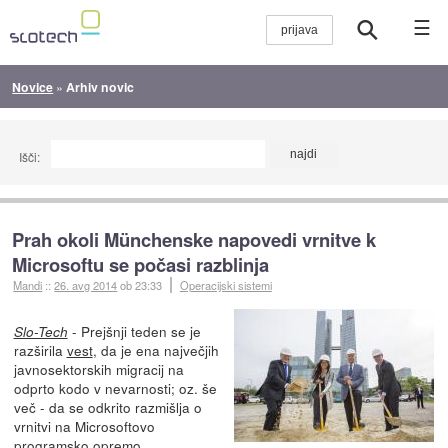
☰
Novice
»
Arhiv novic
Išči:
Prah okoli Münchenske napovedi vrnitve k
Microsoftu se počasi razblinja
Mandi
::
26. avg 2014
ob 23:33
Operacijski sistemi
- Prejšnji teden se je
Slo-Tech
razširila
vest
, da je ena največjih
javnosektorskih migracij na
odprto kodo v nevarnosti; oz. še
več - da se odkrito razmišlja o
vrnitvi na Microsoftovo
programsko opremo.