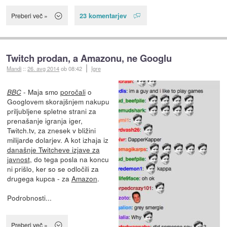
23 komentarjev
Preberi več »
Twitch prodan, a Amazonu, ne Googlu
Mandi
::
26. avg 2014
ob 08:42
Igre
- Maja smo
poročali
o
BBC
Googlovem skorajšnjem nakupu
priljubljene spletne strani za
prenašanje igranja iger,
Twitch.tv, za znesek v bližini
milijarde dolarjev. A kot izhaja iz
današnje Twitcheve izjave za
javnost
, do tega posla na koncu
ni prišlo, ker so se odločili za
drugega kupca - za
Amazon
.
Podrobnosti...
Preberi več »