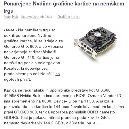
Ponarejene Nvdiine grafične kartice na nemškem
trgu
Matej Huš
::
26. avg 2014
ob 23:31
Grafične kartice
- Na nemškem trgu so
Heise
odkrili ponarejene Nvdiine
grafične kartice, ki se izdajajo za
GeForce GTX 660, a so v resnici
najverjetneje štirikrat šibkejši
GeForce GT 440. Kartice je na
nemški trg poslala veletrgovina
Kosatec, ki dobavlja več
prodajalcem po celi Nemčiji,
so
ugotovili pri c't
.
Kartica se računalniku in uporabniku predstavi kot GTX660
4096MB Nvidia Bulk, a ima spremenjen BIOS. Oznako Vendor-ID
ima spremenjeno na 0000, Device-ID pa na 11C0. Analiza je
pokazala, da ima kartica le 144 osenčevalnikov, medtem ko jih ima
pravi GTX660 960, ter da uporablja pomnilnik DDR3 namesto
GDDR5. Test je pokazal hitrost prenosa podatkov 17 GB/s
namesto deklariranih 144,2 GB/s, v 3DMarku pa je...