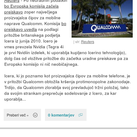
Reuters
bo Evropska komisija začela
preiskavo
zoper največjega
proizvajalca čipov za mobilne
naprave Qualcomm. Komisija
bo
preiskavo uvedla
na podlagi
pritožbe britanskega podjetja
Icera iz junija 2010. Icero je
vir:
Reuters
vmes prevzela Nvidia (Tegra 4i
je prvi Nvidiin izdelek, ki uporablja kupljeno Icerino tehnologijo),
dolg čas od vložitve pritožbe do začetka uradne preiskave pa za
Evropsko komisijo ni nič neobičajnega.
Icera, ki jo poznamo kot proizvajalca čipov za mobilne telefone, je
v pritožbi Qualcomm obtožila kršenja protimonopolne zakonodaje.
Trdijo, da Qualcomm zlorablja svoj prevladujoč tržni položaj, tako
da svojim strankam preprečuje sodelovanje z Icero, za kar
uporablja...
0 komentarjev
Preberi več »