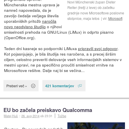
Novi Münchenski župan Dieter
Münchenska mestna uprava je
Reiter (tretji z leve) ob začetku
namreč napovedala, da je
gradnje nove Microsoftove poslovne
zavoljo čedalje večjega števila
stolpnice, maja letos
vir:
Microsoft
uporabniških pritožb
naročila
novo neodvisno študijo
o njihovi
smiselnosti prehoda na GNU/Linux (LiMux) in odprto pisarno
(OpenOffice.org).
Teden dni kasneje so podporniki LiMuxa
pripravili svoj odgovor
.
Kot pojasnjujejo, je bila študija res naročena, a s precej širšim
ciljem, celostno preveriti delovanje vseh informacijskih sistemov v
mestni upravi, ne pa specifično proučiti smiselnost vrnitve na
Microsoftove rešitve. Dalje naj bi se večina...
421 komentarjev
Preberi več »
EU bo začela preiskavo Qualcomma
Matej Huš
::
26. avg 2014
ob 23:31
Tožbe
- Po neuradnih podatkih