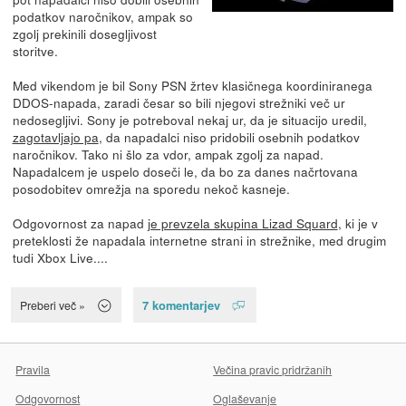
podatkov naročnikov, ampak so
zgolj prekinili dosegljivost
storitve.
Med vikendom je bil Sony PSN žrtev klasičnega koordiniranega
DDOS-napada, zaradi česar so bili njegovi strežniki več ur
nedosegljivi. Sony je potreboval nekaj ur, da je situacijo uredil,
zagotavljajo pa
, da napadalci niso pridobili osebnih podatkov
naročnikov. Tako ni šlo za vdor, ampak zgolj za napad.
Napadalcem je uspelo doseči le, da bo za danes načrtovana
posodobitev omrežja na sporedu nekoč kasneje.
Odgovornost za napad
je prevzela skupina Lizad Squard
, ki je v
preteklosti že napadala internetne strani in strežnike, med drugim
tudi Xbox Live....
7 komentarjev
Preberi več »
Pravila
Večina pravic pridržanih
Odgovornost
Oglaševanje