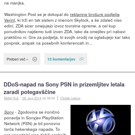
ne manjka.
Washington Post se je dokopal do
reklamne brošure podjetja
Verint
, ki trži en tak sistem z imenom Skylock, a še zdaleč niso
edini. ZDA sicer omejujejo izvoz tovrstne opreme, a cel kup
ponudnikov najdemo tudi izven ZDA, tako da omejitev pri nabavi
praktično ni. Gre za podjetja, ki svojih orodij ne oglašujejo kar tako
povprek, ampak na posebnih konferencah in...
13 komentarjev
Preberi več »
DDoS-napad na Sony PSN in prizemljitev letala
zaradi potegavščine
Matej Huš
::
26. avg 2014
ob 08:04
Ostale najave
- Zgodovina se ironično
Sony
ponavlja in Sonyjev PlayStation
Network (PSN) je bil ponovno
tarča hekerskega napada. To
pot napadalci niso dobili osebnih