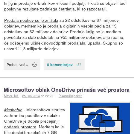
knjig in prodajo e-bralnikov v ločeni podjetji. Hkrati so objavili tudi
poslovne rezultate zadnjega četrtletja, ki so razočarali.
Prodaja nookov se je znižala
za 22 odstotkov na 87 milijonov
dolarjev, medtem ko je prodaja digitalnih vsebin padla za 19
odstotkov na 62 milijonov dolarjev. Prodaja knjig se je medtem
povečala za slab odstotek na 955 milijonov dolarjev, a je realno,
če odštejemo učinek novoodprtih prodajaln, upadla. Skupno so
ustvarili 1,3 milijarde dolarjev...
0 komentarjev
Preberi več »
Microsoftov oblak OneDrive prinaša več prostora
Matej Huš
::
25. jun 2014
ob 22:27
Pisarniški paketi
- Microsoftova storitev
Mashable
za hrambo podatkov v oblaku
OneDrive
je dobila precejšnji
dodatek prostora
. Medtem ko je
bilo doslej brezplačnih 7 GB