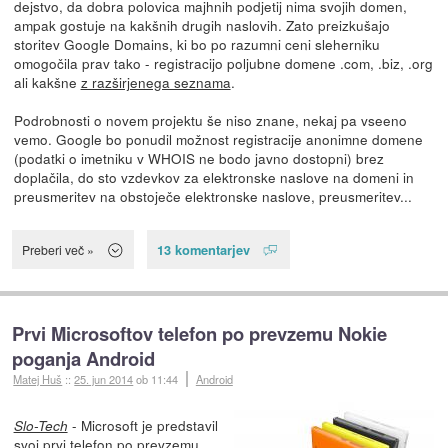
dejstvo, da dobra polovica majhnih podjetij nima svojih domen,
ampak gostuje na kakšnih drugih naslovih. Zato preizkušajo
storitev Google Domains, ki bo po razumni ceni sleherniku
omogočila prav tako - registracijo poljubne domene .com, .biz, .org
ali kakšne
z razširjenega seznama
.
Podrobnosti o novem projektu še niso znane, nekaj pa vseeno
vemo. Google bo ponudil možnost registracije anonimne domene
(podatki o imetniku v WHOIS ne bodo javno dostopni) brez
doplačila, do sto vzdevkov za elektronske naslove na domeni in
preusmeritev na obstoječe elektronske naslove, preusmeritev...
13 komentarjev
Preberi več »
Prvi Microsoftov telefon po prevzemu Nokie
poganja Android
Matej Huš
::
25. jun 2014
ob 11:44
Android
- Microsoft je predstavil
Slo-Tech
svoj prvi telefon po prevzemu