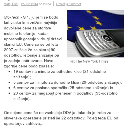
Matej Huš
::
25. jun 2014
ob 20:54
Omrežja / internet
- S 1. julijem se bodo
Slo-Tech
kot vsako leto znižale najvišje
dovoljene cene za storitve
mobilne telefonije, kadar
uporabnik gostuje v drugi državi
članici EU. Cene so se od leta
2007 znižale že za skoraj 90
odstotkov,
letošnje znižanje
pa
je zadnje načrtovano. Nove
vir:
The New York Times
zgornje cene bodo znašale:
19 centov na minuto za odhodne klice (21-odstotno
znižanje);
5 centov za minuto za dohodne klice (29-odstotno znižanje);
6 centov za poslano sporočilo (25-odstotno znižanje) in
20 centov za megabajt prenesenih podatkov (55-odstotno
znižanje).
Omenjene cene še ne vsebujejo DDV-ja, tako da je treba za
slovenske operaterje prišteti še 22 odstotkov. Poleg tega EU od
operaterjev zahteva,...