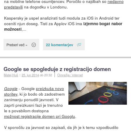
na mobilne telefone osumljencev. Poročilo o najdbah so
nedavno
predstavili
na dogodku v Londonu.
Kaspersky je uspel analizirati tudi modula za iOS in Android ter
oceniti njun doseg. Tisti za Applov iOS ima
izjemno bogat nabor
,...
možnosti
22 komentarjev
Preberi več »
Google se spogleduje z registracijo domen
Matej Huš
::
25. jun 2014
ob 20:32
Omrežja / internet
- Google
preizkuša novo
Google
storitev
, ki jo bodo ob zadostnem
zanimanju ponudili javnosti. V
zaprti preizkusni fazi je trenutno
le s povabilom dostopna
možnost registracije domen pri Googlu
.
V sporočilu za javnost so zapisali, da jih je k temu vzpodbudilo