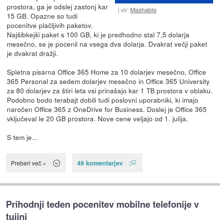
prostora, ga je odslej zastonj kar
vir:
Mashable
15 GB. Opazne so tudi
pocenitve plačljivih paketov.
Najšibkejši paket s 100 GB, ki je predhodno stal 7,5 dolarja
mesečno, se je pocenil na vsega dva dolarja. Dvakrat večji paket
je dvakrat dražji.
Spletna pisarna Office 365 Home za 10 dolarjev mesečno, Office
365 Personal za sedem dolarjev mesečno in Office 365 University
za 80 dolarjev za štiri leta vsi prinašajo kar 1 TB prostora v oblaku.
Podobno bodo terabajt dobili tudi poslovni uporabniki, ki imajo
naročen Office 365 z OneDrive for Business. Doslej je Office 365
vključeval le 20 GB prostora. Nove cene veljajo od 1. julija.
S tem je...
49 komentarjev
Preberi več »
Prihodnji teden pocenitev mobilne telefonije v
tujini