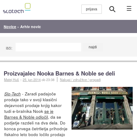
☰
Novice
»
Arhiv novic
Išči:
Proizvajalec Nooka Barnes & Noble se deli
Matej Huš
::
25. jun 2014
ob 23:38
Nakupi / združitve / propadi
- Zaradi padajoče
Slo-Tech
prodaje tako v svoji klasični
dejavnosti prodaje knjig kakor
tudi e-bralnika Nook
se je
Barnes & Noble odločil
, da se
podjetje razdeli na dva dela. Do
konca prvega četrtletja prihodnje
fiskalno leto bodo ločilo prodajo