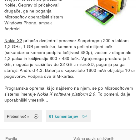
Nokie. Čeprav bi pričakovali
drugače, ga ne poganja
Microsoftov operacijski sistem
Windows Phone, ampak
Android.
Nokia X2
prinaša dvojedrni procesor Snapdragon 200 s taktom
1,2 GHz, 1 GB pomnilnika, kamero s petimi milijoni točk
(sekundarna kamera podpira ločljivost 480p), zaslon z diagonalo
4,3 palca in ločljivostjo 800 x 480 točk. Vgrajenega prostora je 4
GB, mogoča je razširitev do 32 GB z microSD, poganja pa ga
starejši Android 4.3. Baterija s kapaciteto 1800 mAh obljublja 10 ur
pogovorov. Podpira dve SIM-kartici.
Programska oprema, ki jo najdemo na njem, se po Microsoftovem
sistemu imenuje
. To pomeni, da je
Nokia X software platform 2.0
uporabniški vmesnik...
61 komentarjev
Preberi več »
Pravila
Večina pravic pridržanih