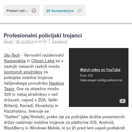
25 komentarjev
Preberi več »
Profesionalni policijski trojanci
Mandi
::
25. jun 2014
ob 20:33
Zasebnost
- Varnostni raziskovalci
Slo-Tech
Kasperskija
in
Citizen Laba
so v
zadnjih mesecih razkrili mrežo
kontrolnih strežnikov
za
policijske mobilne trojance
italijanskega ponudnika
Hacking
Team
. Gre za obsežno mrežo
300 in nekaj strežnikov v več
državah; največ v ZDA, Veliki
Britaniji, Kanadi, Ekvadorju in
Kazahstanu. Imenuje se
"Galileo" (glej filmček), preko nje pa policijske službe posameznih
držav nadzirajo mobilne trojance za platforme iOS, Android,
BlackBerry in Windows Mobile, ki so jih pred tem uspeli podtakniti