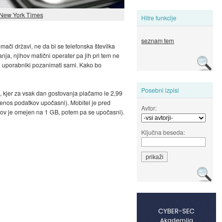
New York Times
Hitre funkcije
seznam tem
mači državi, ne da bi se telefonska številka
anja, njihov matični operater pa jih pri tem ne
li uporabniki pozanimati sami. Kako bo
Posebni izpisi
, kjer za vsak dan gostovanja plačamo le 2,99
renos podatkov upočasni). Mobitel je pred
Avtor:
kov je omejen na 1 GB, potem pa se upočasni).
Ključna beseda: