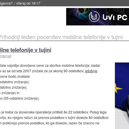
 18:17
Prihodnji teden pocenitev mobilne telefonije v tujini
ne telefonije v tujini
internet
ižale najvišje dovoljene cene za storitve mobilne telefonije, kadar
e so se od leta 2007 znižale že za skoraj 90 odstotkov,
letošnje
 cene bodo znašale:
odstotno znižanje);
stotno znižanje);
 znižanje) in
v (55-odstotno znižanje).
e treba za slovenske operaterje prišteti še 22 odstotkov. Poleg tega
ijo, ko njegov račun za prenos podatkov v tujini doseže 80 odstotkov
in prekinejo prenos podatkov, ko ga doseže, razen če izrecno ne