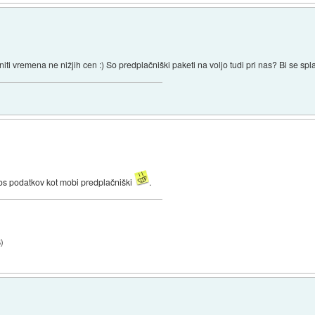
iti vremena ne nižjih cen :) So predplačniški paketi na voljo tudi pri nas? Bi se s
nos podatkov kot mobi predplačniški
.
6
)