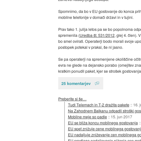
Spomnimo, da bo v EU gostovanje do konca pri
mobilne telefonije v domači državi in v tujini.
Prav tako 1. julija letos pa se bo popolnoma odp
spremenila (
Uredba št. 531/2012
, glej 4. člen).
bo smel ovirati. Operaterji bodo morali svoje up
postopek potekal v praksi, še ni jasno.
Se pa operaterji na spremenjene okoliščine očit
evra ne glede na dejansko porabo (omejitev zna
kratkim ponudil paket, kjer se strošek gostovan
25 komentarjev
Preberite si še…
Tudi Telemach in T-2 dražita pakete
::
16. 
Na Zahodnem Balkanu odpadli stroški gos
Mobilne meje so padle
::
15. jun 2017
EU se bliža koncu mobilnega gostovanja
:
EU spet znižuje cene mobilnega gostovan
EU nadaljuje zniževanje cen mobilnega g
EU predlaga nadaljevanje nižanja cen mo