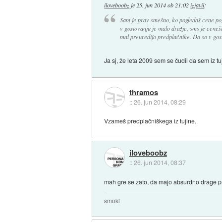
iloveboobz
je
25. jun 2014 ob 21:02
izjavil
:
Sam je prav smešno, ko pogledaš cene pog
v gostovanju je malo dražje, sms je ceneši,
mal preuredijo predplačnike. Da so v gost
Ja sj, že leta 2009 sem se čudil da sem iz tu
thramos
::
26. jun 2014, 08:29
Vzameš predplačniškega iz tujine.
iloveboobz
::
26. jun 2014, 08:37
mah gre se zato, da majo absurdno drage pr
smoki