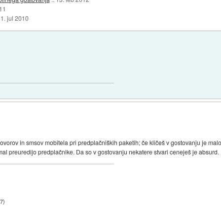
011
:
1. jul 2010
rov in smsov mobitela pri predplačniških paketih; če kličeš v gostovanju je malo 
a mal preuredijo predplačnike. Da so v gostovanju nekatere stvari ceneješ je absurd.
07
)