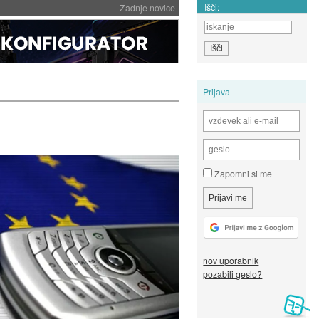
Išči:
Zadnje novice
Prijava
Zapomni si me
nov uporabnik
pozabili geslo?