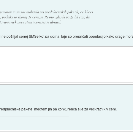
ovorov in smsov mobitela pri predplačniških paketih; če kličeš
 podatki so skoraj 3x cenejši. Resno, zdej bi pa že bil cajt, da
ovanju nekatere stvari ceneješ je absurd.
jine pošiljal cenej SMSe kot pa doma, fajn so prepričali populacijo kako drage morajo 
edplačniške pakete, medtem jih pa konkurenca šije za večkratnik v ceni.