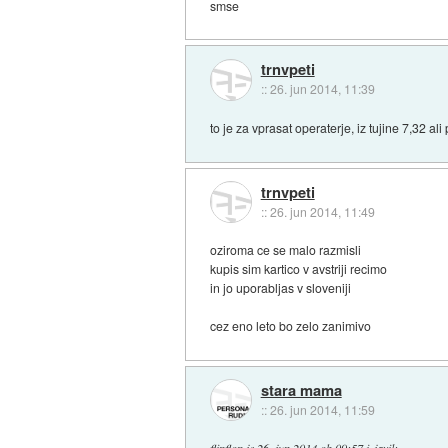
smse
trnvpeti
::
26. jun 2014, 11:39
to je za vprasat operaterje, iz tujine 7,32 ali p
trnvpeti
::
26. jun 2014, 11:49
oziroma ce se malo razmisli
kupis sim kartico v avstriji recimo
in jo uporabljas v sloveniji
cez eno leto bo zelo zanimivo
stara mama
::
26. jun 2014, 11:59
flipflop
je
26. jun 2014 ob 09:57
izjavil
: