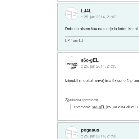
LJ4L
::
25. jun 2014, 21:02
Dobr da nisem šou na morje ta teden ker ni n
LP from LJ
s6c-gEL
::
25. jun 2014, 21:35
Izimobil (mobitel mnvo) ima 9x cenejši pre
Zgodovina sprememb…
spremenilo:
s6c-gEL
(
25. jun 2014 ob 21:3
pegasus
::
25. jun 2014, 21:58