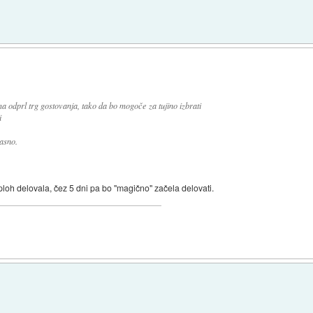
ma odprl trg gostovanja, tako da bo mogoče za tujino izbrati
i
asno.
loh delovala, čez 5 dni pa bo "magično" začela delovati.