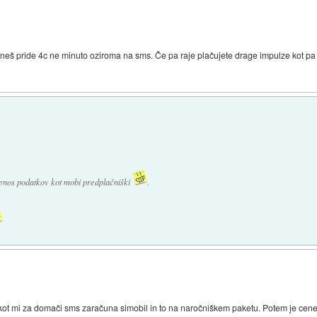
kineš pride 4c ne minuto oziroma na sms. Če pa raje plačujete drage impulze kot p
renos podatkov kot mobi predplačniški
.
, kot mi za domači sms zaračuna simobil in to na naročniškem paketu. Potem je cen