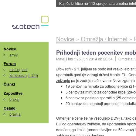
Quake ob 30-letnici dobili dodatek
::
včeraj ob
Novice
»
Omrežja / internet
»
Novice
Prihodnji teden pocenitev mobil
arhiv
Matej Huš
::
25. jun 2014
ob 20:54
Omrežja / 
Forum
Slo-Tech
- S 1. julijem se bodo kot vsako leto zn
mali oglasi
uporabnik gostuje v drugi državi članici EU. Cen
teme zadnjih 24h
znižanje
pa je zadnje načrtovano. Nove zgornje
Članki
19 centov na minuto za odhodne klice (21-
5 centov za minuto za dohodne klice (29-od
Zaposlitve
6 centov za poslano sporočilo (25-odstotno
brskaj
20 centov za megabajt prenesenih podatko
Ostalo
pravila
Omenjene cene še ne vsebujejo DDV-ja, tako da j
EU od operaterjev zahteva, da uporabnika opozor
določenega limita (prednastavljen na 50 evrov) 
zahteva nadaljnjega dostopa.