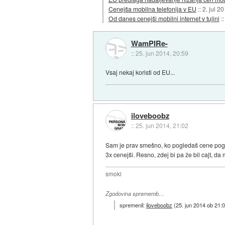
Cenejša mobilna telefonija v EU
::
2. jul 2
Od danes cenejši mobilni internet v tujini
:
WamPIRe-
::
25. jun 2014, 20:59
Vsaj nekaj koristi od EU...
iloveboobz
::
25. jun 2014, 21:02
Sam je prav smešno, ko pogledaš cene pogovo
3x cenejši. Resno, zdej bi pa že bil cajt, d
smoki
Zgodovina sprememb…
spremenil:
iloveboobz
(
25. jun 2014 ob 21: