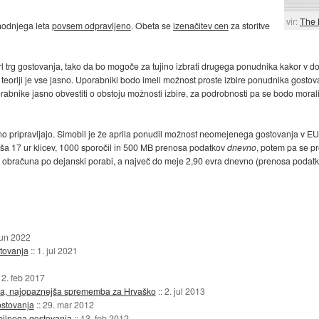
vir:
The 
hodnjega leta
povsem odpravljeno
. Obeta se
izenačitev cen
za storitve
rl trg gostovanja, tako da bo mogoče za tujino izbrati drugega ponudnika kakor v do
 V teoriji je vse jasno. Uporabniki bodo imeli možnost proste izbire ponudnika gostov
orabnike jasno obvestiti o obstoju možnosti izbire, za podrobnosti pa se bodo mora
no pripravljajo. Simobil je že aprila ponudil možnost neomejenega gostovanja v EU
ša 17 ur klicev, 1000 sporočil in 500 MB prenosa podatkov
dnevno
, potem pa se p
ja obračuna po dejanski porabi, a največ do meje 2,90 evra dnevno (prenosa podat
jun 2022
tovanja
::
1. jul 2021
:
2. feb 2017
ja, najopaznejša sprememba za Hrvaško
::
2. jul 2013
ostovanja
::
29. mar 2012
bilnega gostovanja
::
13. feb 2012