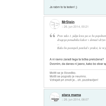
Js rabm to ta teden! ;)
MrStein
::
26. jun 2014, 00:21
Prav tako 1. julija letos pa se bo popolno
drugega ponudnika kakor v domači držav
...
Kako bo postopek potekal v praksi, še ni j
A ni ravno zaradi tega ta točka preložena?
Dvomim, da danes ni jasno, kako bo stvar sp
Motiti se je človeško.
Motiti se pogosto je neumno.
Vztrajati pri zmoti je... oh, pozdravljen!
stara mama
::
26. jun 2014, 08:07