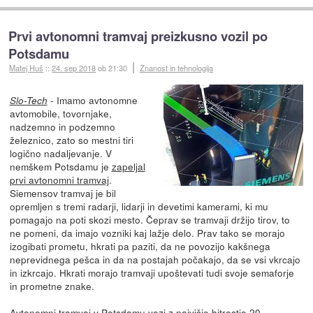
Prvi avtonomni tramvaj preizkusno vozil po
Potsdamu
Matej Huš
::
24. sep 2018
ob 21:30
Znanost in tehnologija
- Imamo avtonomne
Slo-Tech
avtomobile, tovornjake,
nadzemno in podzemno
železnico, zato so mestni tiri
logično nadaljevanje. V
nemškem Potsdamu je
zapeljal
prvi avtonomni tramvaj
.
Siemensov tramvaj je bil
opremljen s tremi radarji, lidarji in devetimi kamerami, ki mu
pomagajo na poti skozi mesto. Čeprav se tramvaji držijo tirov, to
ne pomeni, da imajo vozniki kaj lažje delo. Prav tako se morajo
izogibati prometu, hkrati pa paziti, da ne povozijo kakšnega
neprevidnega pešca in da na postajah počakajo, da se vsi vkrcajo
in izkrcajo. Hkrati morajo tramvaji upoštevati tudi svoje semaforje
in prometne znake.
Avtonomni tramvaj v Potsdamu vozi z najvišjo hitrostjo 20