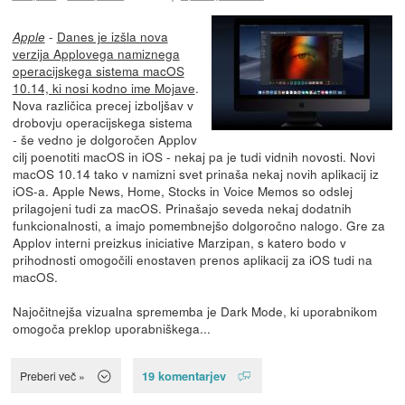
-
Danes je izšla nova
Apple
verzija Applovega namiznega
operacijskega sistema macOS
10.14, ki nosi kodno ime Mojave
.
Nova različica precej izboljšav v
drobovju operacijskega sistema
- še vedno je dolgoročen Applov
cilj poenotiti macOS in iOS - nekaj pa je tudi vidnih novosti. Novi
macOS 10.14 tako v namizni svet prinaša nekaj novih aplikacij iz
iOS-a. Apple News, Home, Stocks in Voice Memos so odslej
prilagojeni tudi za macOS. Prinašajo seveda nekaj dodatnih
funkcionalnosti, a imajo pomembnejšo dolgoročno nalogo. Gre za
Applov interni preizkus iniciative Marzipan, s katero bodo v
prihodnosti omogočili enostaven prenos aplikacij za iOS tudi na
macOS.
Najočitnejša vizualna sprememba je Dark Mode, ki uporabnikom
omogoča preklop uporabniškega...
19 komentarjev
Preberi več »