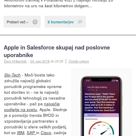
kilometrov na uro na šest kilometrov dolgem...
8 komentarjev
Preberi več »
Apple in Salesforce skupaj nad poslovne
uporabnike
Dare Hriberšek
::
24. sep 2018
ob 20:29
Ostale najave
- Moči bosta tako
Slo-Tech
združila največji globalni
ponudnik programske opreme
kot storitev in - ne le največji
ponudnik tehnologij za navadne
uporabnike - pač pa
največje
podjetje na svetu
, Apple. Slednje
je s pomočjo trenda BYOD in
vzpostavljanja partnerstev s
ponudniki iz sfere velikih podjetij,
kot so
IBM
,
SAP
in
Cisco
, zadnja