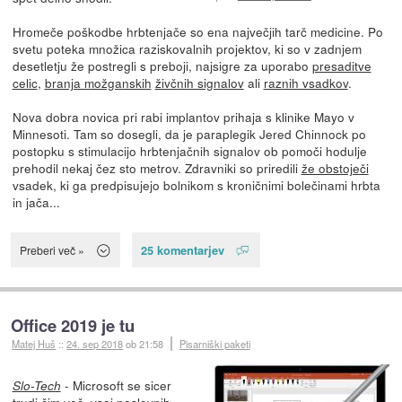
Hromeče poškodbe hrbtenjače so ena največjih tarč medicine. Po
svetu poteka množica raziskovalnih projektov, ki so v zadnjem
desetletju že postregli s preboji, najsigre za uporabo
presaditve
celic
,
branja možganskih
živčnih signalov
ali
raznih vsadkov
.
Nova dobra novica pri rabi implantov prihaja s klinike Mayo v
Minnesoti. Tam so dosegli, da je paraplegik Jered Chinnock po
postopku s stimulacijo hrbtenjačnih signalov ob pomoči hodulje
prehodil nekaj čez sto metrov. Zdravniki so priredili
že obstoječi
vsadek, ki ga predpisujejo bolnikom s kroničnimi bolečinami hrbta
in jača...
25 komentarjev
Preberi več »
Office 2019 je tu
Matej Huš
::
24. sep 2018
ob 21:58
Pisarniški paketi
- Microsoft se sicer
Slo-Tech
trudi čim več, vsaj poslovnih,