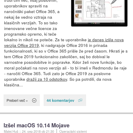
uporabnikov spraviti na
naročniški paket Office 365, a
nekaj še vedno vztraja na
klasičnih verzijah. To so tako
imenovane večne licence za
programsko opremo, ki teče
lokalno in nikoli ne poteče. Za te uporabnike
je danes izšla nova
verzija Office 2019
, ki nadgrajuje Office 2016 in prinaša
funkcionalnosti, ki so v Office 365 prišle že pred časom. Hkrati je s
tem Office 2019 funkcionalno zakoličen, saj bo dobival le
varnostne posodobitve in popravke. Kdor želi nove funkcije, bo
moral počakati na novo verzijo ali - to bi imeli v Redmondu še raje
- naročiti Office 365. Tudi zato je Office 2019 za poslovne
uporabnike
dražji za 10 odstotkov
. So pa potrdili, da nova
klasična...
44 komentarjev
Preberi več »
Izšel macOS 10.14 Mojave
Matej Huš
::
24. sep 2018
ob 21:30
Operacijski sistemi