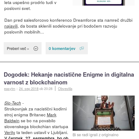
leta uspešno prodrlo tudi v
poslovni svet.
Dan pred salesforcovo konferenco Dreamforce sta namreč družbi
najavili
, da bosta sklenili sodelovanje pri bodočem razvoju
poslovnih mobilnih...
0 komentarjev
Preberi več »
Dogodek: Hekanje nacistične Enigme in digitalna
varnost z blockchainom
easytm
::
24. sep 2018
ob 20:28
Obvestila
-
Slo-Tech
Strokovnjak za nacistični kodirni
stroj enigma Britanec
Mark
Baldwin
se bo na povabilo
slovenskega blockchian startupa
Verity
ta teden ustavil v Ljubljani.
Bi se radi igrali z originalno
V četrtek, 27. septembra, bo ob