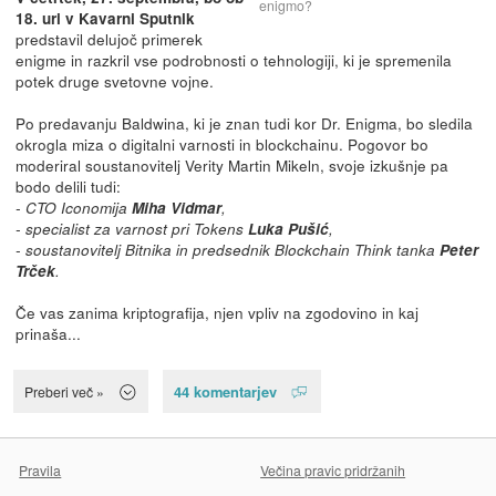
enigmo?
18. uri v Kavarni Sputnik
predstavil delujoč primerek
enigme in razkril vse podrobnosti o tehnologiji, ki je spremenila
potek druge svetovne vojne.
Po predavanju Baldwina, ki je znan tudi kor Dr. Enigma, bo sledila
okrogla miza o digitalni varnosti in blockchainu. Pogovor bo
moderiral soustanovitelj Verity Martin Mikeln, svoje izkušnje pa
bodo delili tudi:
- CTO Iconomija
Miha Vidmar
,
- specialist za varnost pri Tokens
Luka Pušić
,
- soustanovitelj Bitnika in predsednik Blockchain Think tanka
Peter
Trček
.
Če vas zanima kriptografija, njen vpliv na zgodovino in kaj
prinaša...
44 komentarjev
Preberi več »
Pravila
Večina pravic pridržanih