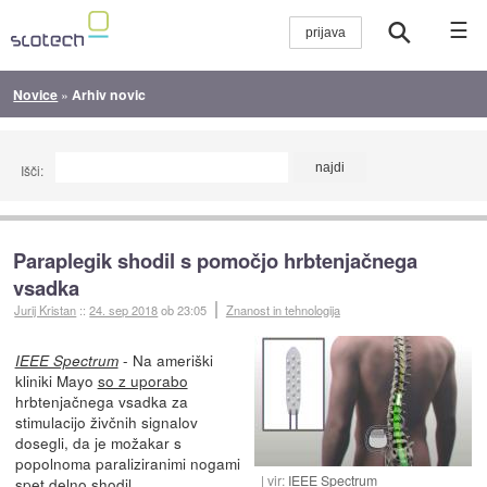
☰
Novice
»
Arhiv novic
Išči:
Paraplegik shodil s pomočjo hrbtenjačnega
vsadka
Jurij Kristan
::
24. sep 2018
ob 23:05
Znanost in tehnologija
- Na ameriški
IEEE Spectrum
kliniki Mayo
so z uporabo
hrbtenjačnega vsadka za
stimulacijo živčnih signalov
dosegli, da je možakar s
popolnoma paraliziranimi nogami
vir:
IEEE Spectrum
spet delno shodil.