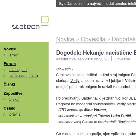
Spletne strani začele streči oglase za agente
Novice
»
Obvestila
»
Dogodek:
Novice
Dogodek: Hekanje nacistične E
arhiv
easytm
::
24. sep 2018
ob 20:28
Obvestila
Forum
Slo-Tech
-
mali oglasi
Strokovnjak za nacistični kodirni stroj enigma Br
teme zadnjih 24h
startupa
Verity
ta teden ustavil v Ljubljani.
V četr
Članki
delujoč primerek enigme in razkril vse podrobnos
Zaposlitve
Po predavanju Baldwina, ki je znan tudi kor Dr. E
brskaj
Pogovor bo moderiral soustanovitelj Verity Martin
Ostalo
- CTO Iconomija
Miha Vidmar
,
pravila
- specialist za varnost pri Tokens
Luka Pušić
,
- soustanovitelj Bitnika in predsednik Blockchai
Če vas zanima kriptografija, njen vpliv na zgodov