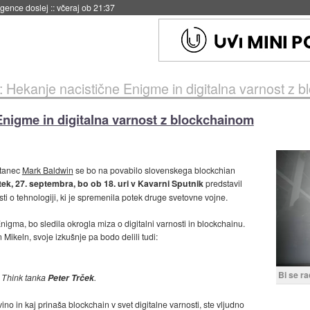
 umetne inteligence
::
včeraj ob 21:23
 Hekanje nacistične Enigme in digitalna varnost z 
nigme in digitalna varnost z blockchainom
itanec
Mark Baldwin
se bo na povabilo slovenskega blockchian
tek, 27. septembra, bo ob 18. uri v Kavarni Sputnik
predstavil
ti o tehnologiji, ki je spremenila potek druge svetovne vojne.
nigma, bo sledila okrogla miza o digitalni varnosti in blockchainu.
 Mikeln, svoje izkušnje pa bodo delili tudi:
Bi se ra
n Think tanka
Peter Trček
.
ino in kaj prinaša blockchain v svet digitalne varnosti, ste vljudno