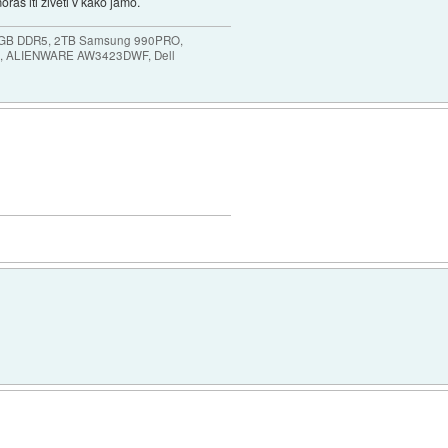
raš iti živeti v kako jamo.
64GB DDR5, 2TB Samsung 990PRO,
, ALIENWARE AW3423DWF, Dell