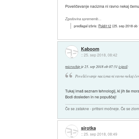
Poveličevanje nacizma ni ravno nekaj čemur 
Zgodovina sprememb…
predlagal izbris:
Poldi112
(
25. sep 2018 ob 
Kaboom
::
25. sep 2018, 08:42
microchip
je
25. sep 2018 ob 07:51
izjavil
:
Poveličevanje nacizma ni ravno nekaj čemu
Tukaj imaš seznam tehnologij, ki jih še mor
Bodi dosleden in ne popuščaj!
Če se zatakne - pritisni močneje. Če se zlom
sirotka
::
25. sep 2018, 08:49