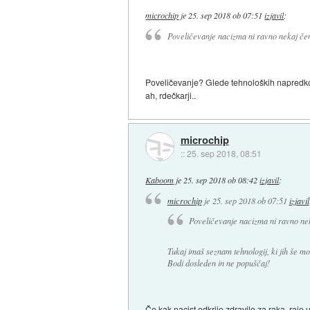
microchip
je
25. sep 2018 ob 07:51
izjavil
:
Poveličevanje nacizma ni ravno nekaj čemu
Poveličevanje? Glede tehnoloških napredkov 
ah, rdečkarji..
microchip
::
25. sep 2018, 08:51
Kaboom
je
25. sep 2018 ob 08:42
izjavil
:
microchip
je
25. sep 2018 ob 07:51
izjavil
Poveličevanje nacizma ni ravno nek
Tukaj imaš seznam tehnologij, ki jih še m
Bodi dosleden in ne popuščaj!
Če kak nacist odkrije zdravilo za raka, raje 