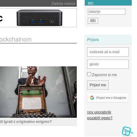
Išči:
Zadnje novice
blockchainom
Prijava
Zapomni si me
nov uporabnik
pozabili geslo?
di igrali z originalno enigmo?