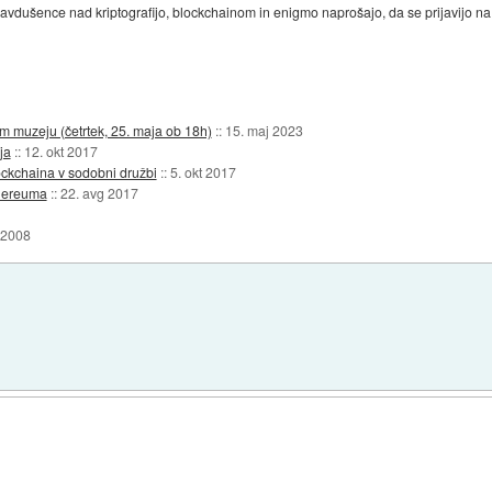
avdušence nad kriptografijo, blockchainom in enigmo naprošajo, da se prijavijo 
 muzeju (četrtek, 25. maja ob 18h)
::
15. maj 2023
ja
::
12. okt 2017
lockchaina v sodobni družbi
::
5. okt 2017
thereuma
::
22. avg 2017
 2008