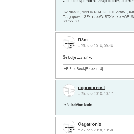
Če nočeš uporabljati iznajd belcev, potem mo
i5-13600K, Noctua NH-D15, TUF Z790-F, 
Toughpower GF3 1000W, RTX 5080 AORUS
S2722QC
D3m
::
25. sep 2018, 09:48
Še bolje.....v afriko.
|HP EliteBook|R7 8840U|
odgovornost
::
25. sep 2018, 10:17
je še kakšna karta
Gagatronix
::
25. sep 2018, 13:53