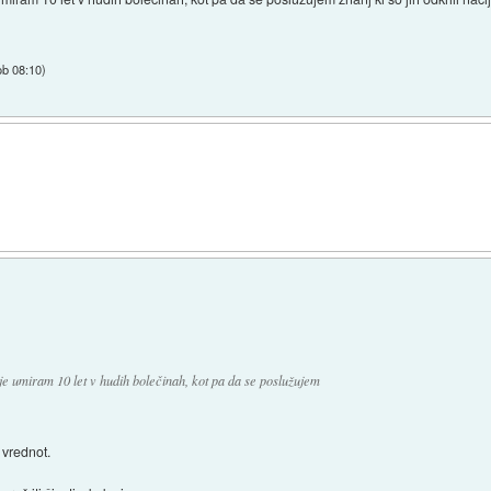
ob 08:10
)
aje umiram 10 let v hudih bolečinah, kot pa da se poslužujem
 vrednot.