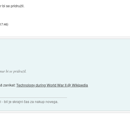
bi se pridružil.
17:46
)
r bi se pridružil.
aš zanikat:
Technology during World War II @ Wikipedia
i - bil je skrajni čas za nakup novega.