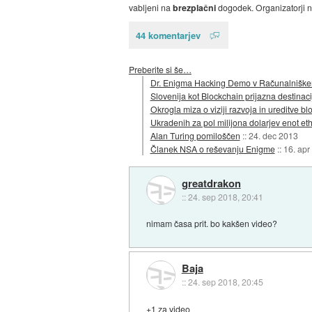
vabljeni na
brezplačni
dogodek. Organizatorji n
44 komentarjev
Preberite si še…
Dr. Enigma Hacking Demo v Računalniškem
Slovenija kot Blockchain prijazna destinaci
Okrogla miza o viziji razvoja in ureditve b
Ukradenih za pol milijona dolarjev enot e
Alan Turing pomiloščen
::
24. dec 2013
Članek NSA o reševanju Enigme
::
16. apr
greatdrakon
::
24. sep 2018, 20:41
nimam časa prit. bo kakšen video?
Baja
::
24. sep 2018, 20:45
+1 za video