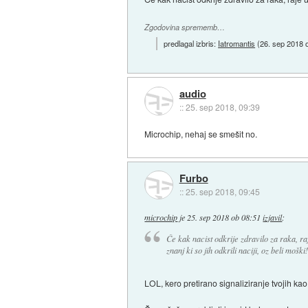
Zgodovina sprememb…
predlagal izbris:
Iatromantis
(
26. sep 2018 
audio
::
25. sep 2018, 09:39
Microchip, nehaj se smešit no.
Furbo
::
25. sep 2018, 09:45
microchip
je
25. sep 2018 ob 08:51
izjavil
:
Če kak nacist odkrije zdravilo za raka, r
znanj ki so jih odkrili naciji, oz beli moški!
LOL, kero pretirano signaliziranje tvojih kao