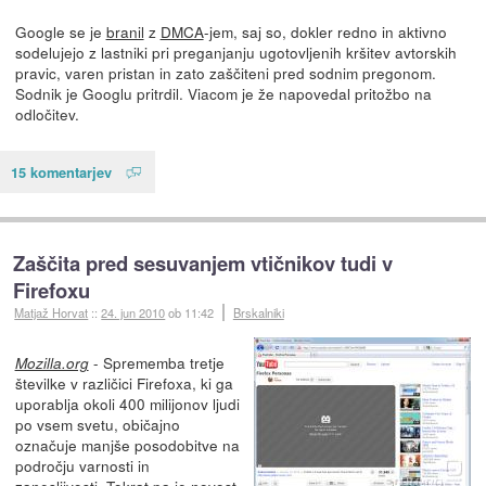
Google se je
branil
z
DMCA
-jem, saj so, dokler redno in aktivno
sodelujejo z lastniki pri preganjanju ugotovljenih kršitev avtorskih
pravic, varen pristan in zato zaščiteni pred sodnim pregonom.
Sodnik je Googlu pritrdil. Viacom je že napovedal pritožbo na
odločitev.
15 komentarjev
Zaščita pred sesuvanjem vtičnikov tudi v
Firefoxu
Matjaž Horvat
::
24. jun 2010
ob 11:42
Brskalniki
- Sprememba tretje
Mozilla.org
številke v različici Firefoxa, ki ga
uporablja okoli 400 milijonov ljudi
po vsem svetu, običajno
označuje manjše posodobitve na
področju varnosti in
zanesljivosti. Tokrat pa je novost