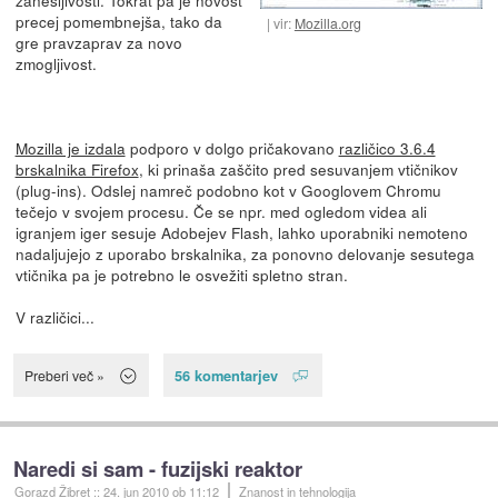
precej pomembnejša, tako da
vir:
Mozilla.org
gre pravzaprav za novo
zmogljivost.
Mozilla je izdala
podporo v dolgo pričakovano
različico 3.6.4
brskalnika Firefox
, ki prinaša zaščito pred sesuvanjem vtičnikov
(plug-ins). Odslej namreč podobno kot v Googlovem Chromu
tečejo v svojem procesu. Če se npr. med ogledom videa ali
igranjem iger sesuje Adobejev Flash, lahko uporabniki nemoteno
nadaljujejo z uporabo brskalnika, za ponovno delovanje sesutega
vtičnika pa je potrebno le osvežiti spletno stran.
V različici...
56 komentarjev
Preberi več »
Naredi si sam - fuzijski reaktor
Gorazd Žibret
::
24. jun 2010
ob 11:12
Znanost in tehnologija