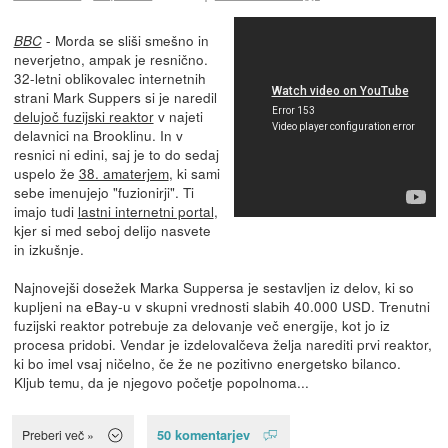
- Morda se sliši smešno in
BBC
neverjetno, ampak je resnično.
32-letni oblikovalec internetnih
strani Mark Suppers si je naredil
delujoč fuzijski reaktor
v najeti
delavnici na Brooklinu. In v
resnici ni edini, saj je to do sedaj
uspelo že
38. amaterjem
, ki sami
sebe imenujejo "fuzionirji". Ti
imajo tudi
lastni internetni portal
,
kjer si med seboj delijo nasvete
in izkušnje.
Najnovejši dosežek Marka Suppersa je sestavljen iz delov, ki so
kupljeni na eBay-u v skupni vrednosti slabih 40.000 USD. Trenutni
fuzijski reaktor potrebuje za delovanje več energije, kot jo iz
procesa pridobi. Vendar je izdelovalčeva želja narediti prvi reaktor,
ki bo imel vsaj ničelno, če že ne pozitivno energetsko bilanco.
Kljub temu, da je njegovo početje popolnoma...
50 komentarjev
Preberi več »