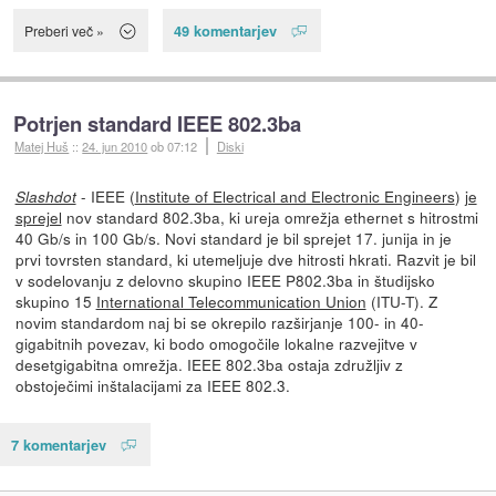
49 komentarjev
Preberi več »
Potrjen standard IEEE 802.3ba
Matej Huš
::
24. jun 2010
ob 07:12
Diski
- IEEE (
Institute of Electrical and Electronic Engineers
)
je
Slashdot
sprejel
nov standard 802.3ba, ki ureja omrežja ethernet s hitrostmi
40 Gb/s in 100 Gb/s. Novi standard je bil sprejet 17. junija in je
prvi tovrsten standard, ki utemeljuje dve hitrosti hkrati. Razvit je bil
v sodelovanju z delovno skupino IEEE P802.3ba in študijsko
skupino 15
International Telecommunication Union
(ITU-T). Z
novim standardom naj bi se okrepilo razširjanje 100- in 40-
gigabitnih povezav, ki bodo omogočile lokalne razvejitve v
desetgigabitna omrežja. IEEE 802.3ba ostaja združljiv z
obstoječimi inštalacijami za IEEE 802.3.
7 komentarjev