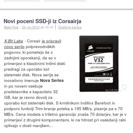
Novi poceni SSD-ji iz Corsairja
Matej Huš
::
24. jun 2010
ob 10:14
Grafične kartice
- Corsair
je pripravil
X-Bit Labs
novo serijo
polprevodniških
pogonov, ki pometejo še z
zadnjimi oporekanji, da so v
primerjavi s klasičnimi trdimi diski
predragi za uporabo kot
sistemski disk. Nova serija se
inovativno imenuje
Nova Series
in po novem vsebuje
predstavnike s kapaciteto 32
GB, kar je ravno dovolj za
uporabo kot sistemski disk. S krmilnikom Indilinx Barefoot in
podporo funkciji Trim branje poteka s 195 MB/s, pisanje pa s 70
MB/s. Cena modela s triletno garancijo znaša 70 dolarjev, kar je v
primerjavi z drugimi komponentami, ki na hitrost pri vsakdanji rabi
vplivajo v dosti manjšem...