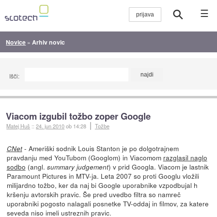
☰
Novice
»
Arhiv novic
Išči:
Viacom izgubil tožbo zoper Google
Matej Huš
::
24. jun 2010
ob 14:28
Tožbe
- Ameriški sodnik Louis Stanton je po dolgotrajnem
CNet
pravdanju med YouTubom (Googlom) in Viacomom
razglasil naglo
sodbo
(angl.
) v prid Googla. Viacom je lastnik
summary judgement
Paramount Pictures in MTV-ja. Leta 2007 so proti Googlu vložili
milijardno tožbo, ker da naj bi Google uporabnike vzpodbujal h
kršenju avtorskih pravic. Še pred uvedbo filtra so namreč
uporabniki pogosto nalagali posnetke TV-oddaj in filmov, za katere
seveda niso imeli ustreznih pravic.